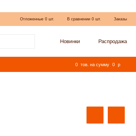
Отложенные
0
шт.
В сравнении
0
шт.
Заказы
Новинки
Распродажа
0
тов. на сумму
0
p