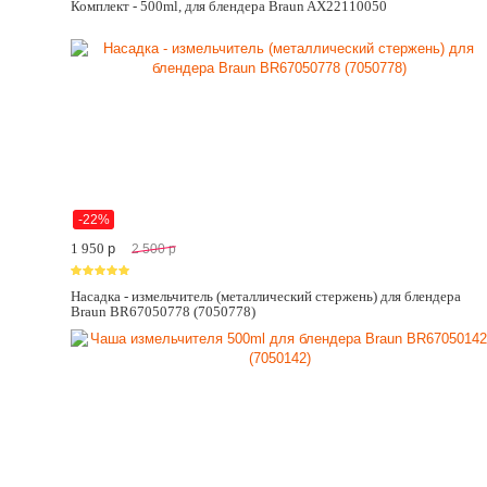
Комплект - 500ml, для блендера Braun AX22110050
-22%
1 950
p
2 500
p
Насадка - измельчитель (металлический стержень) для блендера
Braun BR67050778 (7050778)