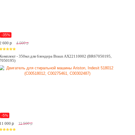
-35%
2 600
p
4 000
p
Комплект - 350мл для блендера Braun AX22110002 (BR67050195,
7050195)
-5%
11 000
p
11 500
p