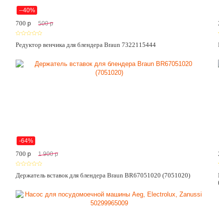
--40%
700
p
500
p
Редуктор венчика для блендера Braun 7322115444
-64%
700
p
1 900
p
Держатель вставок для блендера Braun BR67051020 (7051020)