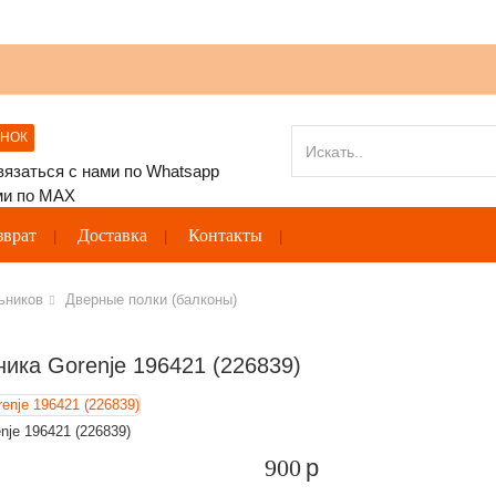
ОНОК
зврат
Доставка
Контакты
ьников
Дверные полки (балконы)
ика Gorenje 196421 (226839)
je 196421 (226839)
900
p