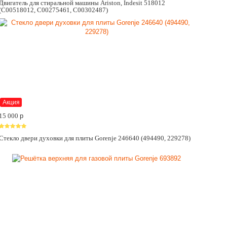
Двигатель для стиральной машины Ariston, Indesit 518012
(C00518012, C00275461, C00302487)
Акция
15 000
p
Стекло двери духовки для плиты Gorenje 246640 (494490, 229278)