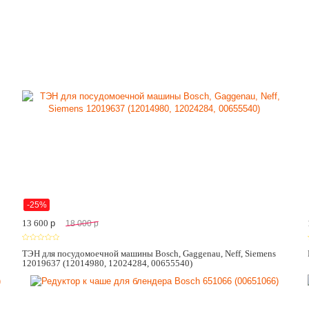
-25%
13 600
p
18 000
p
ТЭН для посудомоечной машины Bosch, Gaggenau, Neff, Siemens
12019637 (12014980, 12024284, 00655540)