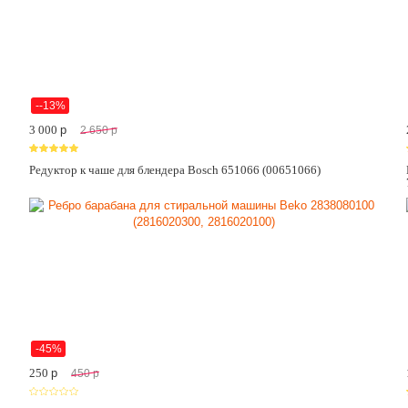
--13%
3 000
p
2 650
p
Редуктор к чаше для блендера Bosch 651066 (00651066)
-45%
250
p
450
p