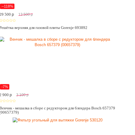
--118%
29 500
p
13 500
p
Решётка верхняя для газовой плиты Gorenje 693892
-7%
2 900
p
3 100
p
Венчик - мешалка в сборе с редуктором для блендера Bosch 657379
(00657379)