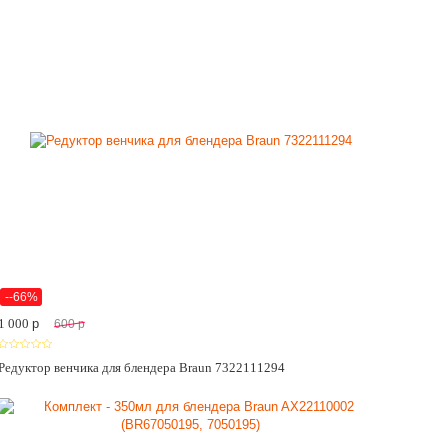
--66%
1 000
p
600
p
Редуктор венчика для блендера Braun 7322111294