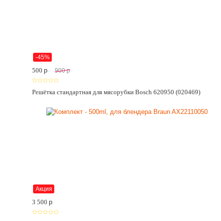
-45%
500
p
900
p
Решётка стандартная для мясорубки Bosch 620950 (020469)
Акция
3 500
p