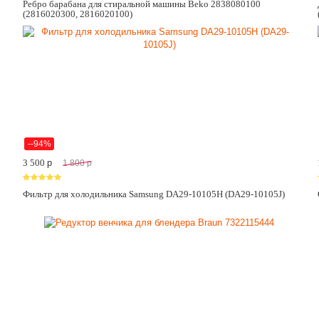
Ребро барабана для стиральной машины Beko 2838080100
(2816020300, 2816020100)
--94%
3 500
p
1 800
p
Фильтр для холодильника Samsung DA29-10105H (DA29-10105J)