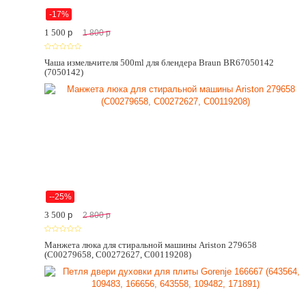
-17%
1 500
p
1 800
p
Чаша измельчителя 500ml для блендера Braun BR67050142
(7050142)
--25%
3 500
p
2 800
p
Манжета люка для стиральной машины Ariston 279658
(C00279658, C00272627, C00119208)