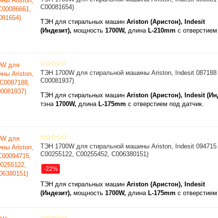
C00081654)
ТЭН для стиральных ма
шин
Ariston (Аристон), Indesit
(Индезит),
мощность
1700W,
длина
L-210mm
с отверстием 
ТЭН 1700W для стиральной машины Ariston, Indesit 087188
C00081937)
ТЭН для стиральных машин
Ariston (Аристон), Indesit (И
тэна
1700W,
длина
L-175mm
с отверстием под датчик.
ТЭН 1700W для стиральной машины Ariston, Indesit 094715
C00255122, C00255452, C006380151)
-22%
ТЭН для стиральных машин
Ariston (Аристон), Indesit
(Индезит),
мощность
1700W,
длина
L-175mm
с отверстием 