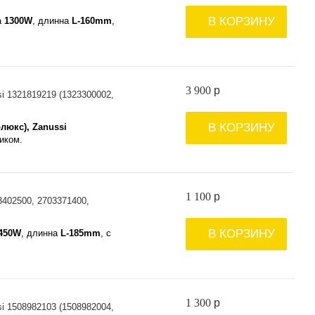
В КОРЗИНУ
а
1300W
, длинна
L-160mm
,
3 900
p
i 1321819219 (1323300002,
В КОРЗИНУ
олюкс), Zanussi
иком.
1 100
p
402500, 2703371400,
В КОРЗИНУ
450W
, длинна
L-185mm
, с
1 300
p
i 1508982103 (1508982004,