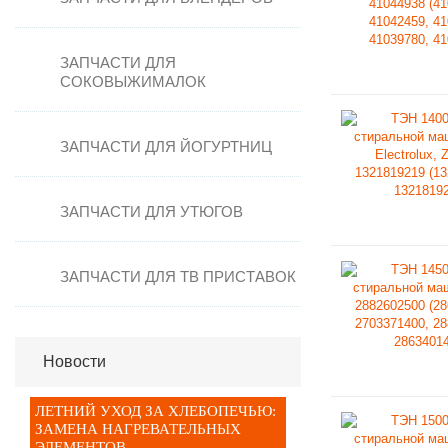
Стеклокерамические поверхности
Таймеры для духовок
ЗАПЧАСТИ ДЛЯ
Термостат духовки
СОКОВЫЖИМАЛОК
ТЭНы
Уплотнители для духовки
ЗАПЧАСТИ ДЛЯ ЙОГУРТНИЦ
Электронные блоки
ЗАПЧАСТИ ДЛЯ УТЮГОВ
ЗАПЧАСТИ ДЛЯ ТВ ПРИСТАВОК
Новости
ЛЕТНИЙ УХОД ЗА ХЛЕБОПЕЧЬЮ:
ЗАМЕНА НАГРЕВАТЕЛЬНЫХ
ЭЛЕМЕНТОВ