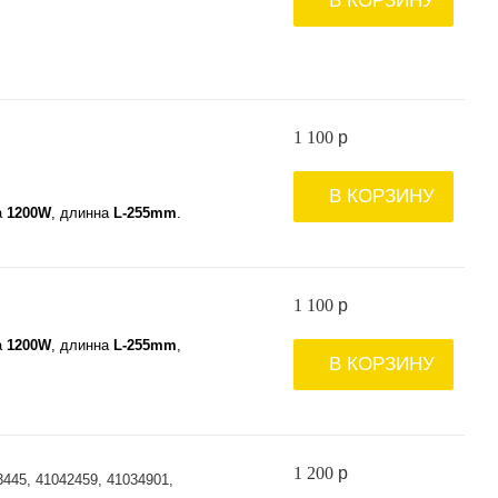
В КОРЗИНУ
1 100
p
В КОРЗИНУ
а
1200W
, длинна
L-255mm
.
1 100
p
а
1200W
, длинна
L-255mm
,
В КОРЗИНУ
1 200
p
445, 41042459, 41034901,