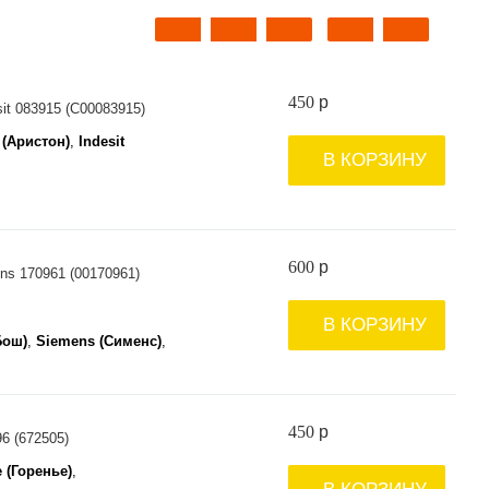
450
p
it 083915 (C00083915)
 (Аристон)
,
Indesit
В КОРЗИНУ
600
p
s 170961 (00170961)
В КОРЗИНУ
Бош)
,
Siemens (Сименс)
,
450
p
6 (672505)
 (Горенье)
,