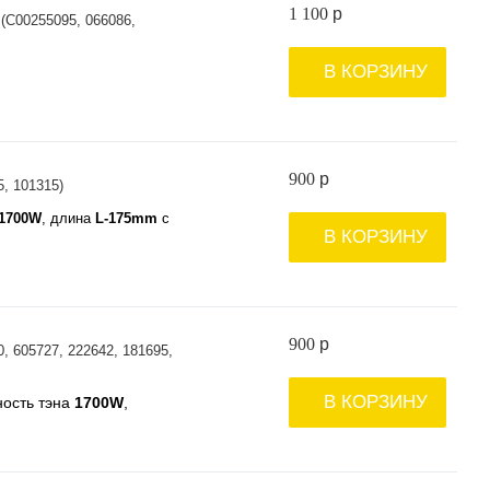
1 100
p
 (C00255095, 066086,
В КОРЗИНУ
900
p
, 101315)
1700W
, длина
L-175mm
с
В КОРЗИНУ
900
p
 605727, 222642, 181695,
В КОРЗИНУ
ость тэна
1700W
,