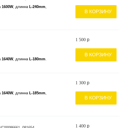
а
1600W
, длинна
L-240mm
,
В КОРЗИНУ
1 500
p
В КОРЗИНУ
а
1640W
, длинна
L-180mm
.
1 300
p
а
1640W
, длинна
L-185mm
,
В КОРЗИНУ
1 400
p
 (C00086661, 081654,