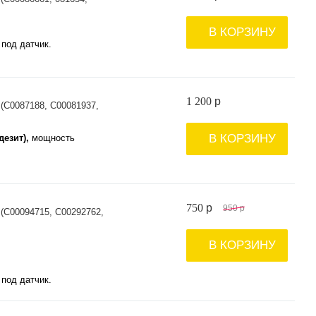
В КОРЗИНУ
под датчик.
1 200
p
 (C0087188, C00081937,
В КОРЗИНУ
ндезит),
мощность
750
p
950
p
 (C00094715, C00292762,
В КОРЗИНУ
под датчик.