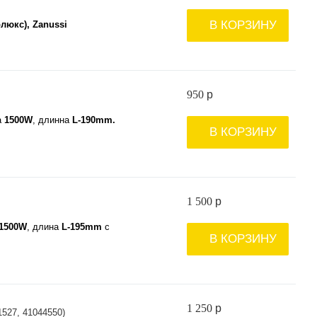
В КОРЗИНУ
олюкс), Zanussi
950
p
а
1500W
, длинна
L-190mm.
В КОРЗИНУ
1 500
p
1500W
, длина
L-195mm
с
В КОРЗИНУ
1 250
p
527, 41044550)