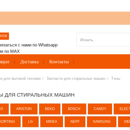
ОНОК
зврат
Доставка
Контакты
и для бытовой техники
Запчасти для стиральных машин
Тэны
Ы ДЛЯ СТИРАЛЬНЫХ МАШИН
DO
ARISTON
BEKO
BOSCH
CANDY
ELEC
KORTING
LG
MIDEA
NEFF
SAMSUNG
SI