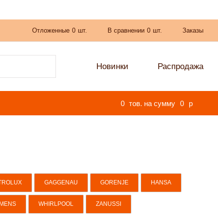
Отложенные
0
шт.
В сравнении
0
шт.
Заказы
Новинки
Распродажа
0
тов. на сумму
0
p
TROLUX
GAGGENAU
GORENJE
HANSA
EMENS
WHIRLPOOL
ZANUSSI