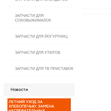
Стеклокерамические поверхности
Таймеры для духовок
ЗАПЧАСТИ ДЛЯ
Термостат духовки
СОКОВЫЖИМАЛОК
ТЭНы
Уплотнители для духовки
ЗАПЧАСТИ ДЛЯ ЙОГУРТНИЦ
Электронные блоки
ЗАПЧАСТИ ДЛЯ УТЮГОВ
ЗАПЧАСТИ ДЛЯ ТВ ПРИСТАВОК
Новости
ЛЕТНИЙ УХОД ЗА
ХЛЕБОПЕЧЬЮ: ЗАМЕНА
НАГРЕВАТЕЛЬНЫХ