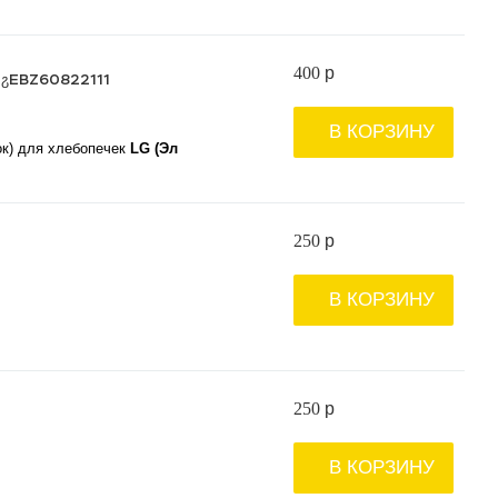
400
p
2ჷEBZ60822111
В КОРЗИНУ
ок) для хлебопечек
LG (Эл
250
p
В КОРЗИНУ
250
p
В КОРЗИНУ