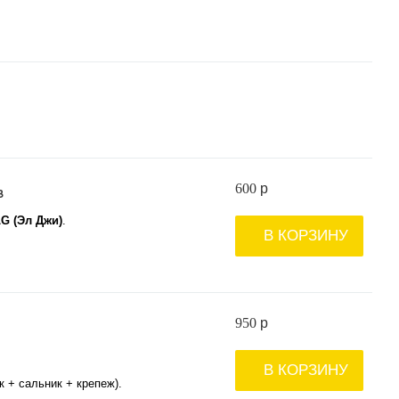
600
p
B
G (Эл Джи)
.
В КОРЗИНУ
950
p
В КОРЗИНУ
 + сальник + крепеж).