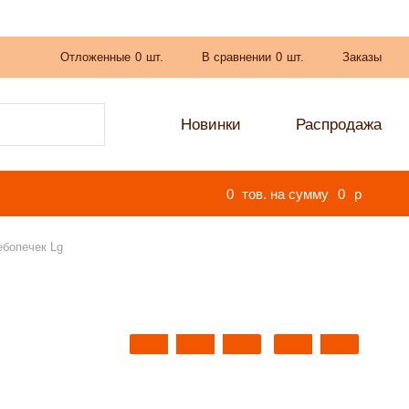
Отложенные
0
шт.
В сравнении
0
шт.
Заказы
Новинки
Распродажа
0
тов. на сумму
0
p
ебопечек Lg