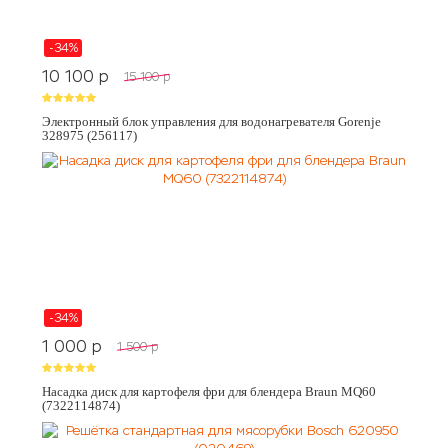
-34%
10 100
p
15 100
p
Электронный блок управления для водонагревателя Gorenje
328975 (256117)
-34%
1 000
p
1 500
p
Насадка диск для картофеля фри для блендера Braun MQ60
(7322114874)