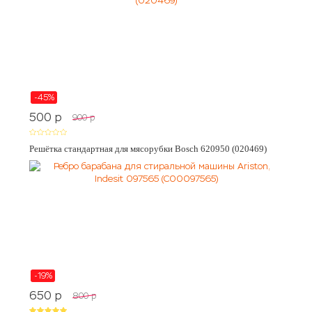
-45%
500
p
900
p
Решётка стандартная для мясорубки Bosch 620950 (020469)
-19%
650
p
800
p