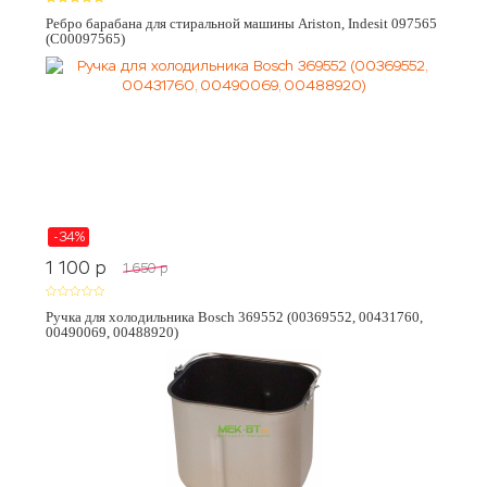
Ребро барабана для стиральной машины Ariston, Indesit 097565
(C00097565)
-34%
1 100
p
1 650
p
Ручка для холодильника Bosch 369552 (00369552, 00431760,
00490069, 00488920)