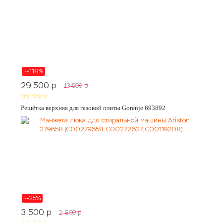
--118%
29 500
p
13 500
p
Решётка верхняя для газовой плиты Gorenje 693892
--25%
3 500
p
2 800
p