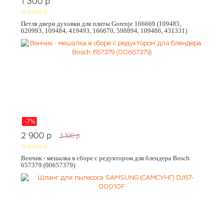
1 300
p
Петля двери духовки для плиты Gorenje 166669 (109485,
620993, 109484, 419493, 166670, 598894, 109486, 431331)
-7%
2 900
p
3 100
p
Венчик - мешалка в сборе с редуктором для блендера Bosch
657379 (00657379)