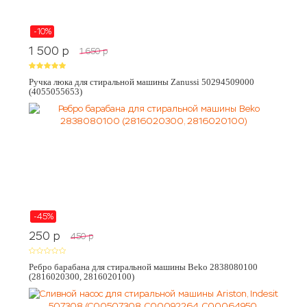
-10%
1 500
p
1 650
p
Ручка люка для стиральной машины Zanussi 50294509000
(4055055653)
-45%
250
p
450
p
Ребро барабана для стиральной машины Beko 2838080100
(2816020300, 2816020100)