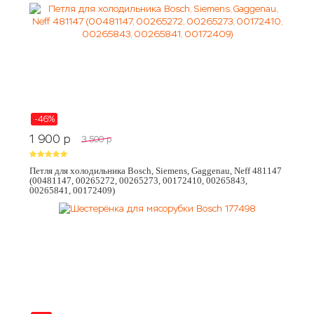
-46%
1 900
p
3 500
p
Петля для холодильника Bosch, Siemens, Gaggenau, Neff 481147
(00481147, 00265272, 00265273, 00172410, 00265843,
00265841, 00172409)