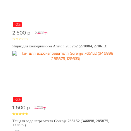
-0%
2 500
p
2 500
p
Ящик для холодильника Ariston 283262 (270984, 270613)
-6%
1 600
p
1 700
p
Тэн для водонагревателя Gorenje 765152 (346898, 285875,
125639)