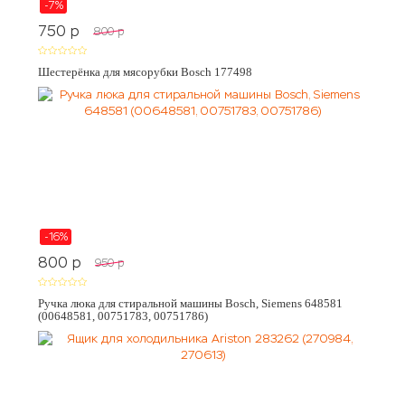
-7%
750
p
800
p
Шестерёнка для мясорубки Bosch 177498
-16%
800
p
950
p
Ручка люка для стиральной машины Bosch, Siemens 648581
(00648581, 00751783, 00751786)