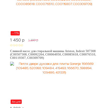
--11%
1 450
p
1 300
p
Сливной насос для стиральной машины Ariston, Indesit 507308
(C00507308, C00092264, C00064950, C00085618, C00076510,
C00119307, C00309709)
Акция