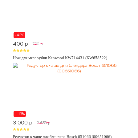
-43%
400
p
700
p
Нож для мясорубки Kenwood KW714431 (KW658522)
--13%
3 000
p
2 650
p
Редуктор к чаше для блендера Bosch 651066 (00651066)