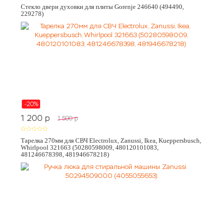
Стекло двери духовки для плиты Gorenje 246640 (494490,
229278)
-20%
1 200
p
1 500
p
Тарелка 270мм для СВЧ Electrolux, Zanussi, Ikea, Kueppersbusch,
Whirlpool 321663 (50280598009, 480120101083,
481246678398, 481946678218)