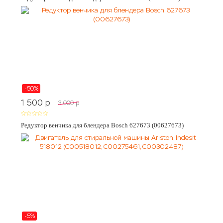
-50%
1 500
p
3 000
p
Редуктор венчика для блендера Bosch 627673 (00627673)
-5%