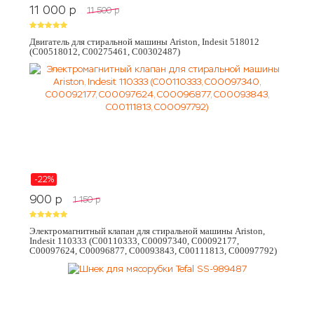
11 000
p
11 500
p
Двигатель для стиральной машины Ariston, Indesit 518012
(C00518012, C00275461, C00302487)
-22%
900
p
1 150
p
Электромагнитный клапан для стиральной машины Ariston,
Indesit 110333 (C00110333, C00097340, C00092177,
C00097624, C00096877, C00093843, C00111813, C00097792)