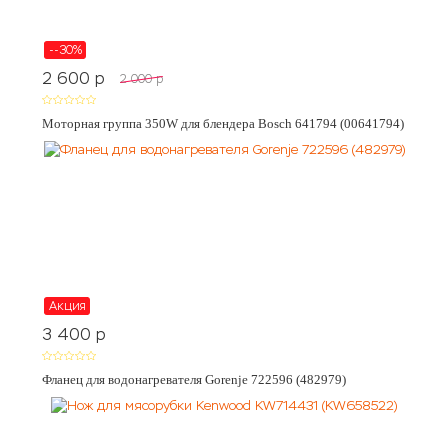
--30%
2 600
p
2 000
p
Моторная группа 350W для блендера Bosch 641794 (00641794)
Акция
3 400
p
Фланец для водонагревателя Gorenje 722596 (482979)