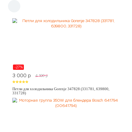
-27%
3 000
p
4 100
p
Петли для холодильника Gorenje 347828 (331781, 639800,
331728)