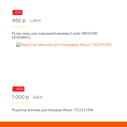
-61%
450
p
1 150
p
Ручка люка для стиральной машины Candy 49016396
(41028663)
--66%
1 000
p
600
p
Редуктор венчика для блендера Braun 7322111294