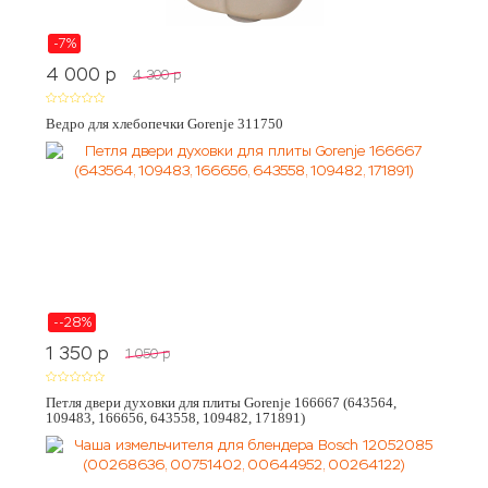
-7%
4 000
p
4 300
p
Ведро для хлебопечки Gorenje 311750
--28%
1 350
p
1 050
p
Петля двери духовки для плиты Gorenje 166667 (643564,
109483, 166656, 643558, 109482, 171891)