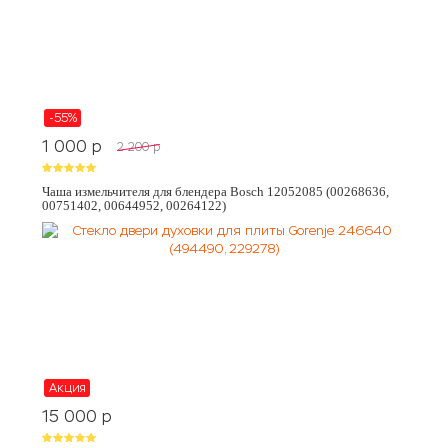
-55%
1 000
p
2 200
p
Чаша измельчителя для блендера Bosch 12052085 (00268636,
00751402, 00644952, 00264122)
Акция
15 000
p