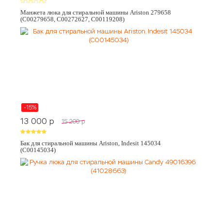
Манжета люка для стиральной машины Ariston 279658
(C00279658, C00272627, C00119208)
-15%
13 000
p
15 200
p
Бак для стиральной машины Ariston, Indesit 145034
(C00145034)