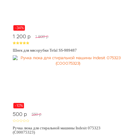
-34%
1 200
p
1 800
p
Шнек для мясорубки Tefal SS-989487
-10%
500
p
550
p
Ручка люка для стиральной машины Indesit 075323
(C00075323)