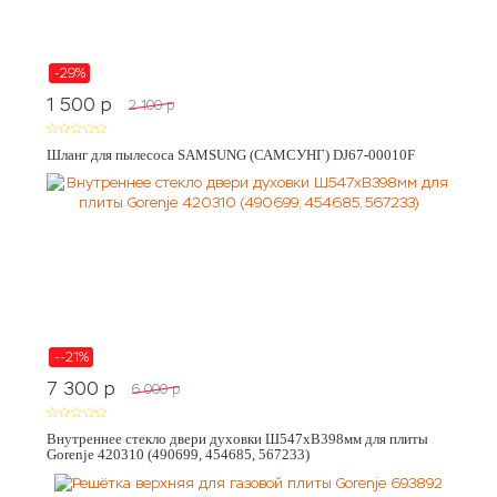
-29%
1 500
p
2 100
p
Шланг для пылесоса SAMSUNG (САМСУНГ) DJ67-00010F
--21%
7 300
p
6 000
p
Внутреннее стекло двери духовки Ш547хВ398мм для плиты
Gorenje 420310 (490699, 454685, 567233)