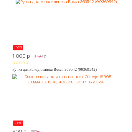
-10%
1 000
p
1 100
p
Ручка для холодильника Bosch 369542 (00369542)
-16%
800
p
950
p