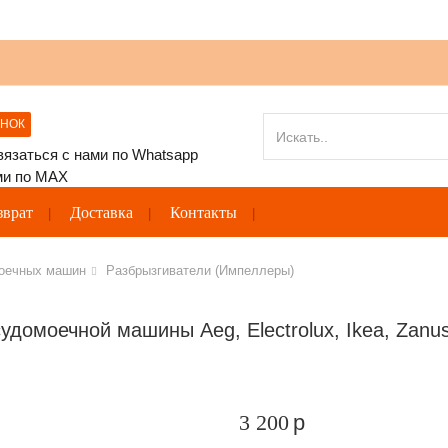
ОНОК
зврат
Доставка
Контакты
моечных машин
Разбрызгиватели (Импеллеры)
удомоечной машины Aeg, Electrolux, Ikea, Zanu
3 200
p