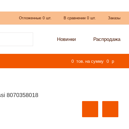
Отложенные
0
шт.
В сравнении
0
шт.
Заказы
Новинки
Распродажа
0
тов. на сумму
0
p
ssi 8070358018