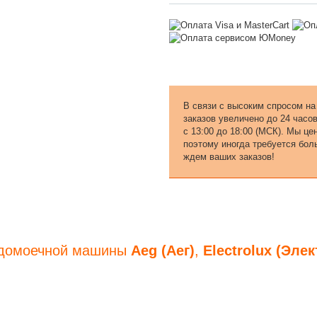
В связи с высоким спросом на
заказов увеличено до 24 часо
с 13:00 до 18:00 (МСК). Мы ц
поэтому иногда требуется бол
ждем ваших заказов!
судомоечной машины
Aeg (Аег)
,
Electrolux (Эле