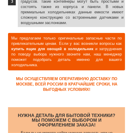
градусов. Такие контейнеры могут быть простыми и
состоять также из корпуса и панели. В новых
премиальных холодильниках данные емкости имеют
сложную конструкцию со встроенными датчиками и
воздушными заслонками.
Мы предлагаем только оригинальные запасные части по
привлекательным ценам. Если у вас возникли вопросы как
купить ящик для овощей в холодильник
и затруднения
по поводу выбора нужного звоните нам, наш менеджер
поможет подобрать деталь именно для вашего
холодильника.
МЫ ОСУЩЕСТВЛЯЕМ ОПЕРАТИВНУЮ ДОСТАВКУ ПО
МОСКВЕ, ВСЕЙ РОССИИ В КРАТЧАЙШИЕ СРОКИ, НА
ВЫГОДНЫХ УСЛОВИЯХ!
НУЖНА ДЕТАЛЬ ДЛЯ БЫТОВОЙ ТЕХНИКИ?
МЫ ПОМОЖЕМ С ВЫБОРОМ И
ОФОРМЛЕНИЕМ ЗАКАЗА!
Если вы не можете найти нужную запчасть или не