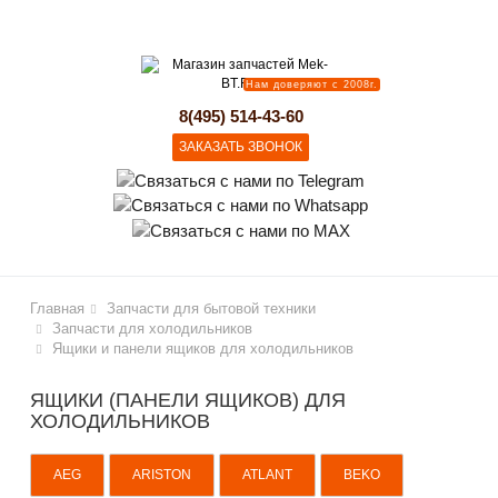
lose
Нам доверяют с 2008г.
8(495) 514-43-60
ЗАКАЗАТЬ ЗВОНОК
Главная
Запчасти для бытовой техники
Запчасти для холодильников
Ящики и панели ящиков для холодильников
ЯЩИКИ (ПАНЕЛИ ЯЩИКОВ) ДЛЯ
ХОЛОДИЛЬНИКОВ
AEG
ARISTON
ATLANT
BEKO