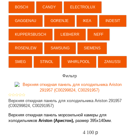
BOSCH
CANDY
ELECTROLUX
GAGGENAU
GORENJE
IKEA
INDESIT
KUPPERSBUSCH
LIEBHERR
NEFF
ROSENLEW
SAMSUNG
SIEMENS
SMEG
STINOL
WHIRLPOOL
ZANUSSI
Фильтр
Верхняя откидная панель для холодильника Ariston 291957
(C00299824, С00291957)
Верхняя откидная панель морозильной камеры для
холодильников
Ariston (Аристон),
размер
395х
140мм
.
4 100
p