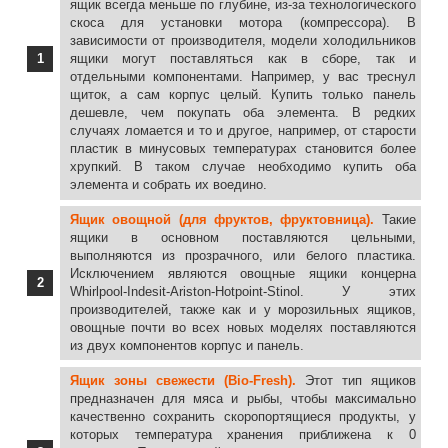
ящик всегда меньше по глубине, из-за технологического
подтверждения, что именно этот
скоса для установки мотора (компрессора). В
ящик или панель подходит к
зависимости от производителя, модели холодильников
холодильнику - внутри карточки
ящики могут поставляться как в сборе, так и
товара есть список моделей к
отдельными компонентами. Например, у вас треснул
которым они подходит.
щиток, а сам корпус целый. Купить только панель
Способ 2 - Поиск по сайту:
На
дешевле, чем покупать оба элемента. В редких
каждой странице сайта есть
случаях ломается и то и другое, например, от старости
строка поиска (в верхней части
пластик в минусовых температурах становится более
страницы), вам достаточно указать
хрупкий. В таком случае необходимо купить оба
поисковый запрос (к примеру: ящик
элемента и собрать их воедино.
или панель ящика для холодильника
Bosch) и нажать поиск. В
Ящик овощной (для фруктов, фруктовница).
Такие
результате Вы увидите все
ящики в основном поставляются цельными,
товары относящиеся к вашему
выполняются из прозрачного, или белого пластика.
запросу.
Исключением являются овощные ящики концерна
Способ 3 - Через менеджера:
На
Whirlpool-Indesit-Ariston-Hotpoint-Stinol. У этих
сайте представлены телефонные
производителей, также как и у морозильных ящиков,
номера и онлайн чат, где Вы
овощные почти во всех новых моделях поставляются
можете задать свой вопрос. А наши
из двух компонентов корпус и панель.
менеджеры проконсультируют и
помогут найти/подобрать
Ящик зоны свежести (Bio-Fresh).
Этот тип ящиков
необходимый ящик или панель ящика
предназначен для мяса и рыбы, чтобы максимально
для холодильника.
качественно сохранить скоропортящиеся продукты, у
которых температура хранения приближена к 0