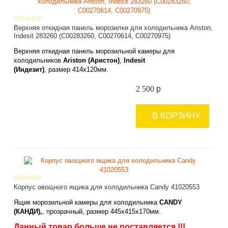
Верхняя откидная панель морозилки для холодильника Ariston,
Indesit 283260 (C00283260, C00270614, C00270975)
Верхняя откидная панель морозильной камеры для
холодильников
Ariston (Аристон)
,
Indesit
(Индезит)
, размер
414х
120мм
.
2 500
p
В КОРЗИНУ
Корпус овощного ящика для холодильника Candy 41020553
Ящик морозильной камеры для холодильника
CANDY
(КАНДИ),
, прозрачный, размер
445х
415х
170мм
.
Данный товар больше не поставляется !!!