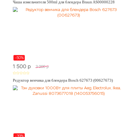
Чаша измельчителя 500ml для блендера Braun AS00000228
-50%
1 500
p
3 000
p
Редуктор венчика для блендера Bosch 627673 (00627673)
-39%