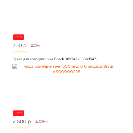
-23%
700
p
900
p
Ручка для холодильника Bosch 369547 (00369547)
-20%
2 500
p
3 100
p