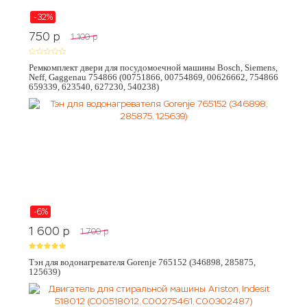
-32%
750
p
1 100
p
Ремкомплект двери для посудомоечной машины Bosch, Siemens,
Neff, Gaggenau 754866 (00751866, 00754869, 00626662, 754866
659339, 623540, 627230, 540238)
-6%
1 600
p
1 700
p
Тэн для водонагревателя Gorenje 765152 (346898, 285875,
125639)