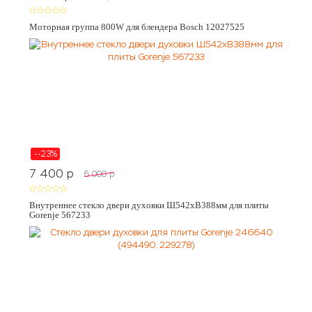
Моторная группа 800W для блендера Bosch 12027525
--23%
7 400
p
6 000
p
Внутреннее стекло двери духовки Ш542хВ388мм для плиты
Gorenje 567233