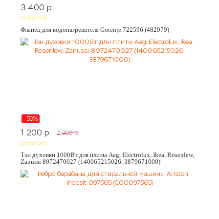
3 400
p
Фланец для водонагревателя Gorenje 722596 (482979)
-59%
1 200
p
2 900
p
Тэн духовки 1000Вт для плиты Aeg, Electrolux, Ikea, Rosenlew,
Zanussi 8072470027 (140065215026, 3879671000)