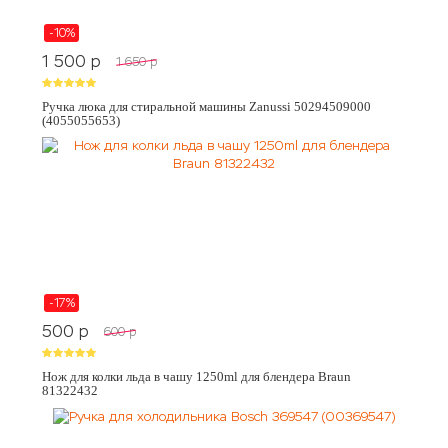
-10%
1 500
p
1 650
p
Ручка люка для стиральной машины Zanussi 50294509000
(4055055653)
-17%
500
p
600
p
Нож для колки льда в чашу 1250ml для блендера Braun
81322432