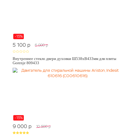
-15%
5 100
p
6 000
p
Внутреннее стекло двери духовки Ш538хВ433мм для плиты
Gorenje 809433
-15%
9 000
p
10 500
p