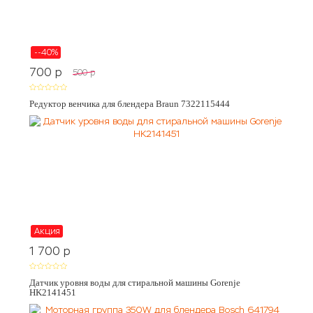
--40%
700
p
500
p
Редуктор венчика для блендера Braun 7322115444
Акция
1 700
p
Датчик уровня воды для стиральной машины Gorenje
HK2141451