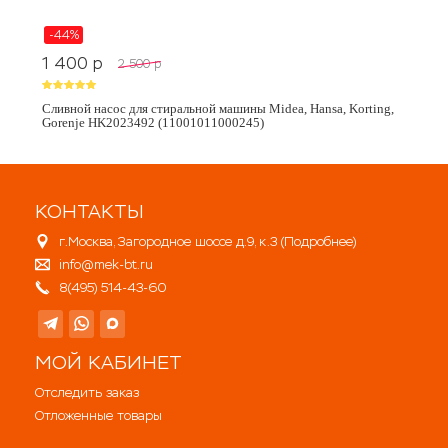
-44%
1 400
p
2 500
p
Сливной насос для стиральной машины Midea, Hansa, Korting,
Gorenje HK2023492 (11001011000245)
КОНТАКТЫ
г.Москва, Загородное шоссе д.9, к.3 (
Подробнее
)
info@mek-bt.ru
8(495) 514-43-60
МОЙ КАБИНЕТ
Отследить заказ
Отложенные товары