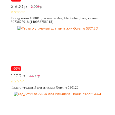
3 800
p
6 200
p
Тэн духовки 1000Вт для плиты Aeg, Electrolux, Ikea, Zanussi
8073677018 (140053756015)
-69%
1 100
p
3 500
p
Фильтр угольный для вытяжки Gorenje 530120