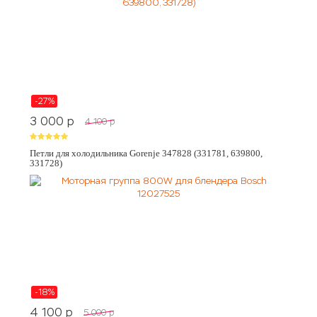
-27%
3 000
p
4 100
p
Петли для холодильника Gorenje 347828 (331781, 639800,
331728)
-18%
4 100
p
5 000
p