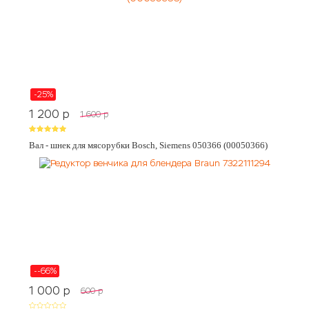
-25%
1 200
p
1 600
p
Вал - шнек для мясорубки Bosch, Siemens 050366 (00050366)
--66%
1 000
p
600
p