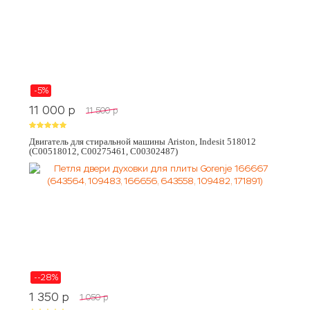
-5%
11 000
p
11 500
p
Двигатель для стиральной машины Ariston, Indesit 518012
(C00518012, C00275461, C00302487)
--28%
1 350
p
1 050
p