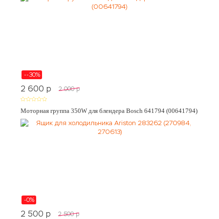
--30%
2 600
p
2 000
p
Моторная группа 350W для блендера Bosch 641794 (00641794)
-0%
2 500
p
2 500
p