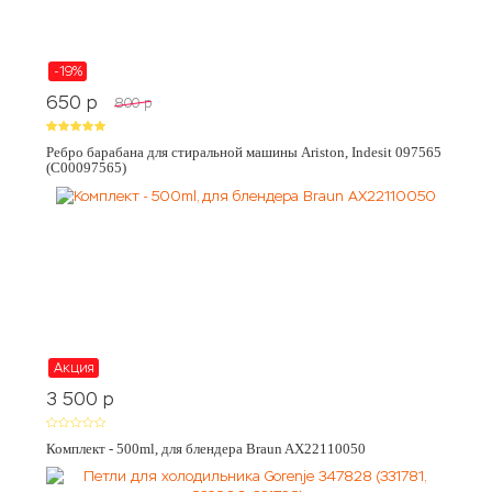
-19%
650
p
800
p
Ребро барабана для стиральной машины Ariston, Indesit 097565
(C00097565)
Акция
3 500
p
Комплект - 500ml, для блендера Braun AX22110050