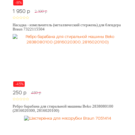
-8%
1 950
p
2 100
p
Насадка - измельчитель (металлический стержень) для блендера
Braun 7322115504
-45%
250
p
450
p
Ребро барабана для стиральной машины Beko 2838080100
(2816020300, 2816020100)