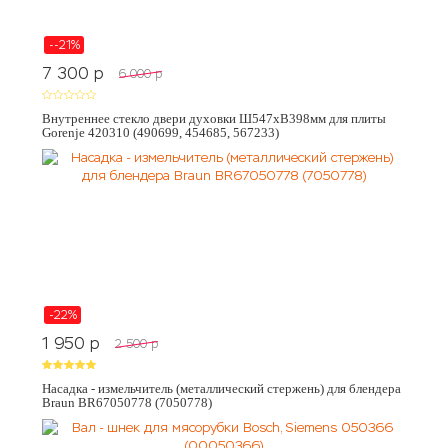
--21%
7 300
p
6 000
p
Внутреннее стекло двери духовки Ш547хВ398мм для плиты
Gorenje 420310 (490699, 454685, 567233)
-22%
1 950
p
2 500
p
Насадка - измельчитель (металлический стержень) для блендера
Braun BR67050778 (7050778)