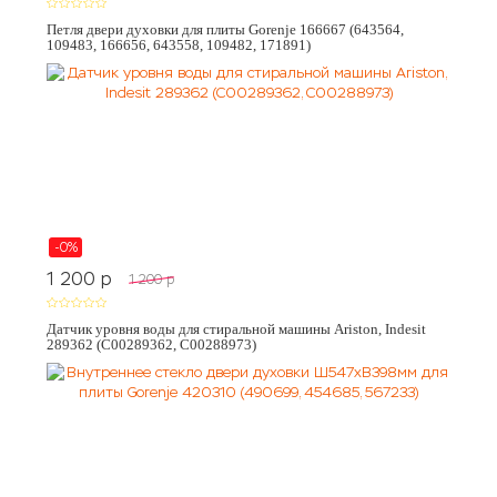
Петля двери духовки для плиты Gorenje 166667 (643564,
109483, 166656, 643558, 109482, 171891)
-0%
1 200
p
1 200
p
Датчик уровня воды для стиральной машины Ariston, Indesit
289362 (C00289362, C00288973)