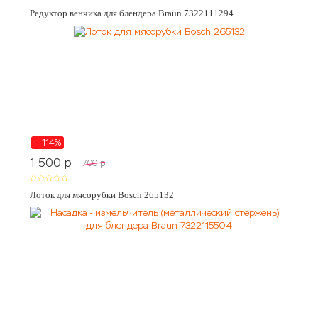
Редуктор венчика для блендера Braun 7322111294
--114%
1 500
p
700
p
Лоток для мясорубки Bosch 265132