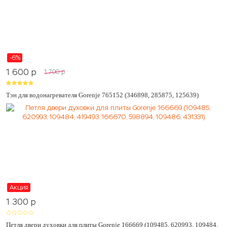
-6%
1 600
p
1 700
p
Тэн для водонагревателя Gorenje 765152 (346898, 285875, 125639)
Акция
1 300
p
Петля двери духовки для плиты Gorenje 166669 (109485, 620993, 109484,