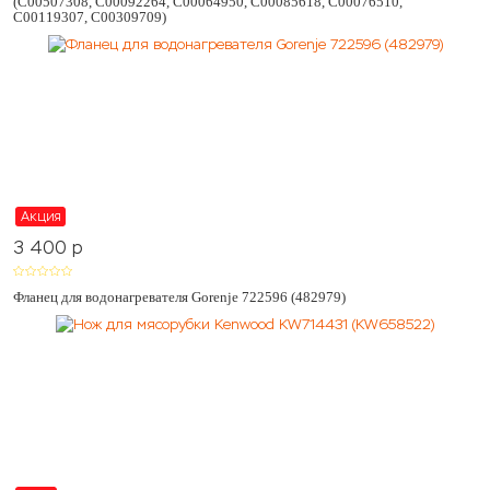
(C00507308, C00092264, C00064950, C00085618, C00076510,
C00119307, C00309709)
Акция
3 400
p
Фланец для водонагревателя Gorenje 722596 (482979)