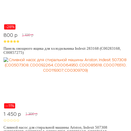
-28%
800
p
1 100
p
Панель овощного ящика для холодильника Indesit 283168 (C00283168,
C00857275)
--11%
1 450
p
1 300
p
Сливной насос для стиральной машины Ariston, Indesit 507308