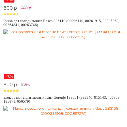
600
p
800
p
Ручка для холодильника Bosch 096110 (00096110, 00261915, 00095368,
00264841, 00263746)
-16%
800
p
950
p
Блок розжига для газовых плит Gorenje 188051 (339940, 815143, 406358,
185871, 656579)