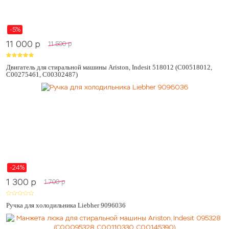
-5%
11 000
p
11 500
p
Двигатель для стиральной машины Ariston, Indesit 518012 (C00518012,
C00275461, C00302487)
-24%
1 300
p
1 700
p
Ручка для холодильника Liebher 9096036