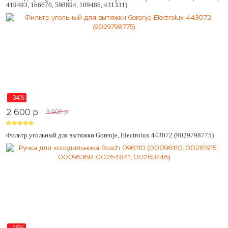
419493, 166670, 598894, 109486, 431331)
-34%
2 600
p
3 900
p
Фильтр угольный для вытяжки Gorenje, Electrolux 443072 (9029798775)
-25%