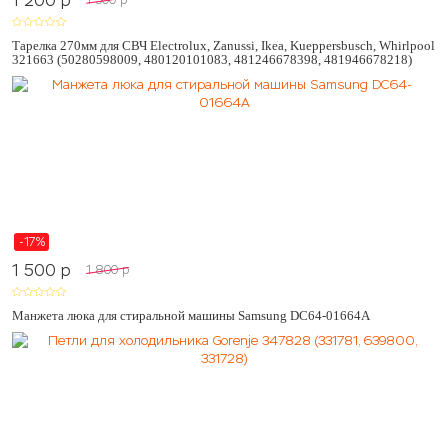
1 200
p
1 500
p
Тарелка 270мм для СВЧ Electrolux, Zanussi, Ikea, Kueppersbusch, Whirlpool
321663 (50280598009, 480120101083, 481246678398, 481946678218)
-17%
1 500
p
1 800
p
Манжета люка для стиральной машины Samsung DC64-01664A