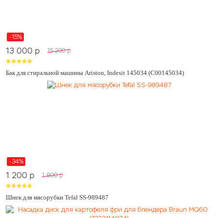
-15%
13 000
p
15 200
p
Бак для стиральной машины Ariston, Indesit 145034 (C00145034)
-34%
1 200
p
1 800
p
Шнек для мясорубки Tefal SS-989487