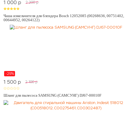
1 000
p
2 200
p
Чаша измельчителя для блендера Bosch 12052085 (00268636, 00751402,
00644952, 00264122)
-29%
1 500
p
2 100
p
Шланг для пылесоса SAMSUNG (САМСУНГ) DJ67-00010F