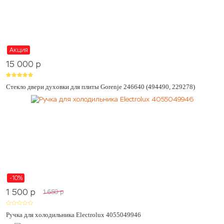
Акция
15 000
p
Стекло двери духовки для плиты Gorenje 246640 (494490, 229278)
-10%
1 500
p
1 650
p
Ручка для холодильника Electrolux 4055049946