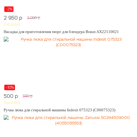
-2%
2 950
p
3 000
p
Насадка для приготовления пюре для блендера Braun AX22110021
-10%
500
p
550
p
Ручка люка для стиральной машины Indesit 075323 (C00075323)