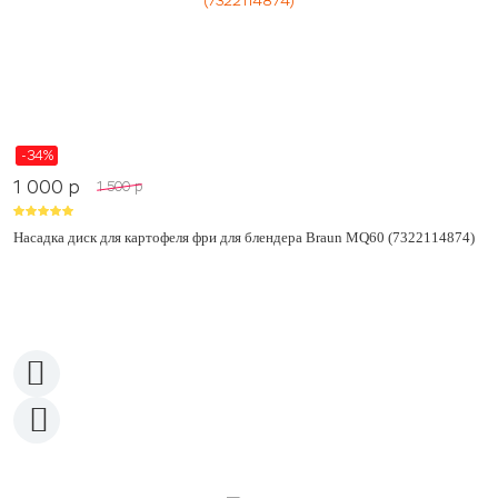
-34%
1 000
p
1 500
p
Насадка диск для картофеля фри для блендера Braun MQ60 (7322114874)