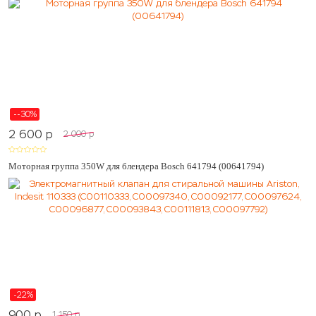
--30%
2 600
p
2 000
p
Моторная группа 350W для блендера Bosch 641794 (00641794)
-22%
900
p
1 150
p