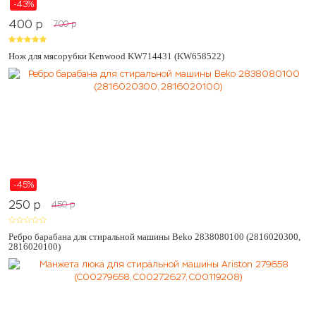
-43%
400
p
700
p
Нож для мясорубки Kenwood KW714431 (KW658522)
-45%
250
p
450
p
Ребро барабана для стиральной машины Beko 2838080100 (2816020300,
2816020100)