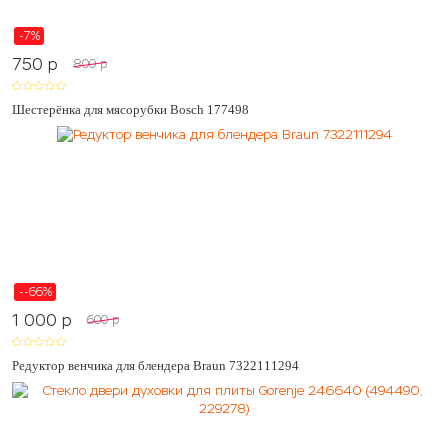
-7%
750
p
800
p
Шестерёнка для мясорубки Bosch 177498
--66%
1 000
p
600
p
Редуктор венчика для блендера Braun 7322111294