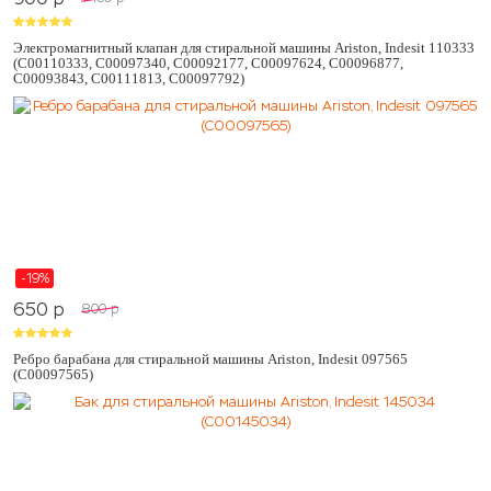
Электромагнитный клапан для стиральной машины Ariston, Indesit 110333
(C00110333, C00097340, C00092177, C00097624, C00096877,
C00093843, C00111813, C00097792)
-19%
650
p
800
p
Ребро барабана для стиральной машины Ariston, Indesit 097565
(C00097565)