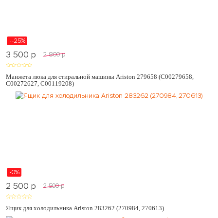
--25%
3 500
p
2 800
p
Манжета люка для стиральной машины Ariston 279658 (C00279658,
C00272627, C00119208)
-0%
2 500
p
2 500
p
Ящик для холодильника Ariston 283262 (270984, 270613)