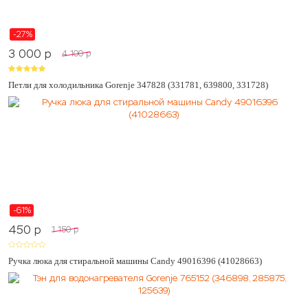
-27%
3 000
p
4 100
p
Петли для холодильника Gorenje 347828 (331781, 639800, 331728)
-61%
450
p
1 150
p
Ручка люка для стиральной машины Candy 49016396 (41028663)