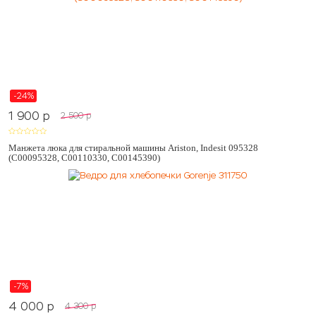
-24%
1 900
p
2 500
p
Манжета люка для стиральной машины Ariston, Indesit 095328
(C00095328, C00110330, C00145390)
-7%
4 000
p
4 300
p