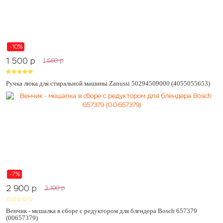
-10%
1 500
p
1 650
p
Ручка люка для стиральной машины Zanussi 50294509000 (4055055653)
-7%
2 900
p
3 100
p
Венчик - мешалка в сборе с редуктором для блендера Bosch 657379
(00657379)