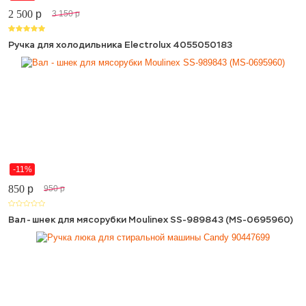
2 500
p
3 150
p
Ручка для холодильника Electrolux 4055050183
-11%
850
p
950
p
Вал - шнек для мясорубки Moulinex SS-989843 (MS-0695960)