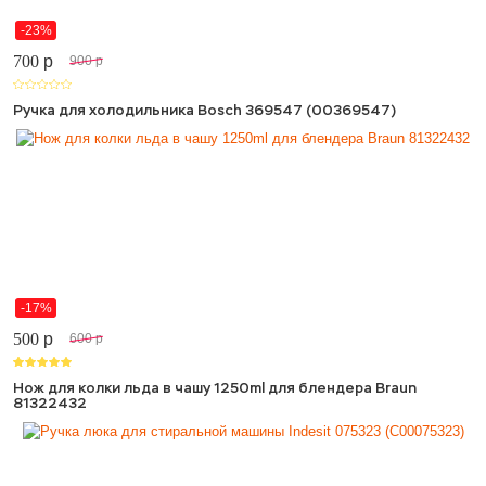
-23%
700
p
900
p
Ручка для холодильника Bosch 369547 (00369547)
-17%
500
p
600
p
Нож для колки льда в чашу 1250ml для блендера Braun
81322432