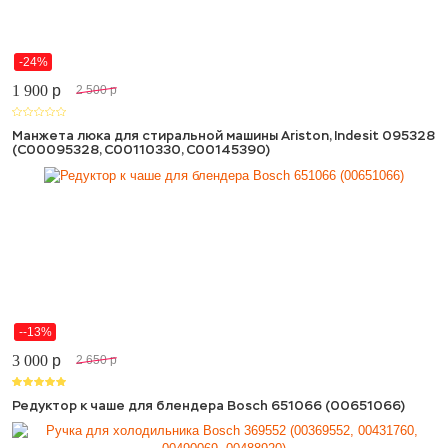
-24%
1 900
p
2 500
p
Манжета люка для стиральной машины Ariston, Indesit 095328
(C00095328, C00110330, C00145390)
--13%
3 000
p
2 650
p
Редуктор к чаше для блендера Bosch 651066 (00651066)