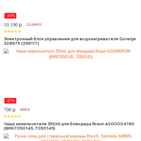
-34%
10 100
p
15 100
p
Электронный блок управления для водонагревателя Gorenje
328975 (256117)
-27%
700
p
950
p
Чаша измельчителя 350ml для блендера Braun AS00004190
(BR67050145, 7050145)