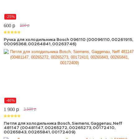
-25%
600
p
800
p
Ручка для холодильника Bosch 096110 (00096110, 00261915,
00095368, 00264841, 00263746)
-46%
1 900
p
3 500
p
Петля для холодильника Bosch, Siemens, Gaggenau, Neff
481147 (00481147, 00265272, 00265273, 00172410,
00265843, 00265841, 00172409)