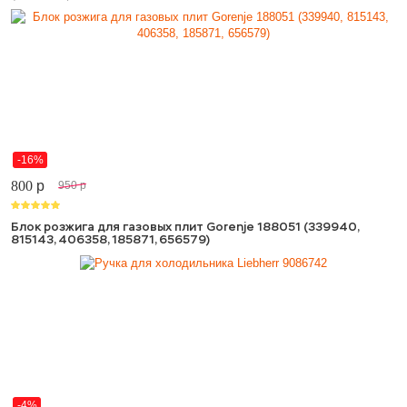
-16%
800
p
950
p
Блок розжига для газовых плит Gorenje 188051 (339940,
815143, 406358, 185871, 656579)
-4%