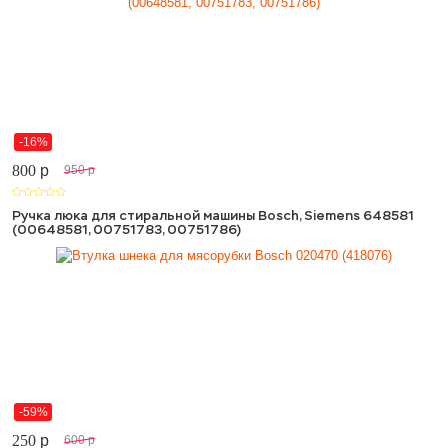
-16%
800
p
950
p
Ручка люка для стиральной машины Bosch, Siemens 648581
(00648581, 00751783, 00751786)
-59%
250
p
600
p