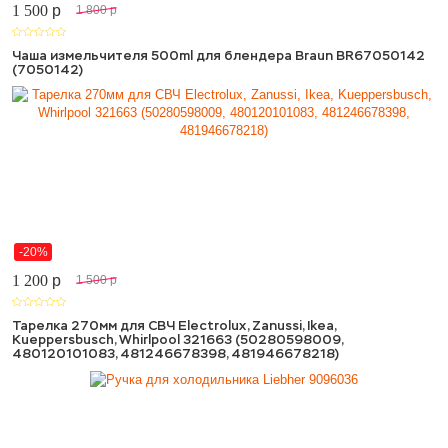
1 500
p
1 800
p
Чаша измельчителя 500ml для блендера Braun BR67050142
(7050142)
-20%
1 200
p
1 500
p
Тарелка 270мм для СВЧ Electrolux, Zanussi, Ikea,
Kueppersbusch, Whirlpool 321663 (50280598009,
480120101083, 481246678398, 481946678218)