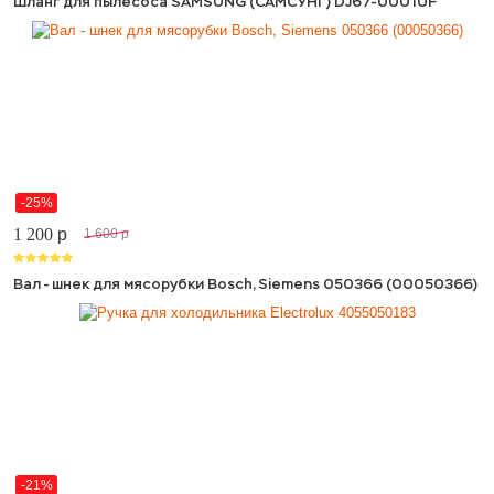
Шланг для пылесоса SAMSUNG (САМСУНГ) DJ67-00010F
-25%
1 200
p
1 600
p
Вал - шнек для мясорубки Bosch, Siemens 050366 (00050366)
-21%