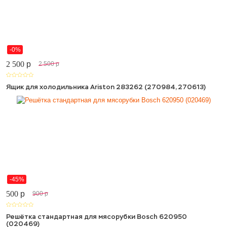
-0%
2 500
p
2 500
p
Ящик для холодильника Ariston 283262 (270984, 270613)
-45%
500
p
900
p
Решётка стандартная для мясорубки Bosch 620950
(020469)