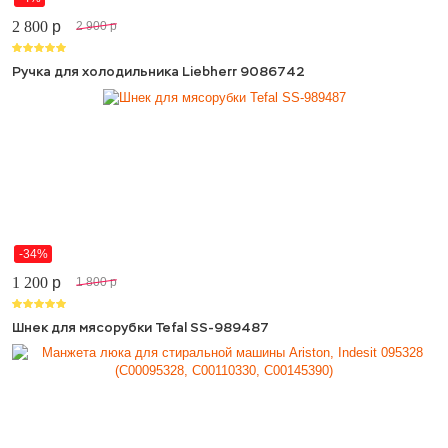
2 800
p
2 900
p
Ручка для холодильника Liebherr 9086742
-34%
1 200
p
1 800
p
Шнек для мясорубки Tefal SS-989487