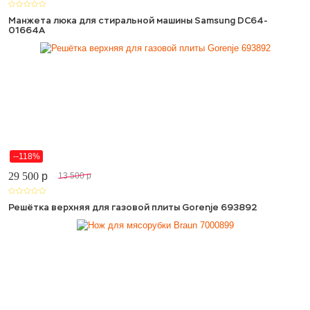
Манжета люка для стиральной машины Samsung DC64-
01664A
--118%
29 500
p
13 500
p
Решётка верхняя для газовой плиты Gorenje 693892