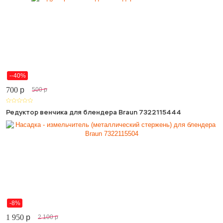
--40%
700
p
500
p
Редуктор венчика для блендера Braun 7322115444
-8%
1 950
p
2 100
p