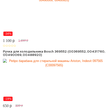
-34%
1 100
p
1 650
p
Ручка для холодильника Bosch 369552 (00369552, 00431760,
00490069, 00488920)
-19%
650
p
800
p