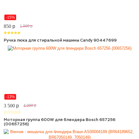
-15%
850
p
1 000
p
Ручка люка для стиральной машины Candy 90447699
-13%
3 500
p
4 000
p
Моторная группа 600W для блендера Bosch 657256
(00657256)