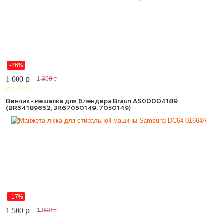
-26%
1 000
p
1 350
p
Венчик - мешалка для блендера Braun AS00004189
(BR64189652, BR67050149, 7050149)
-17%
1 500
p
1 800
p