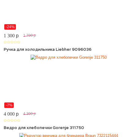
-24%
1 300
p
1 700
p
Ручка для холодильника Liebher 9096036
-7%
4 000
p
4 300
p
Ведро для хлебопечки Gorenje 311750