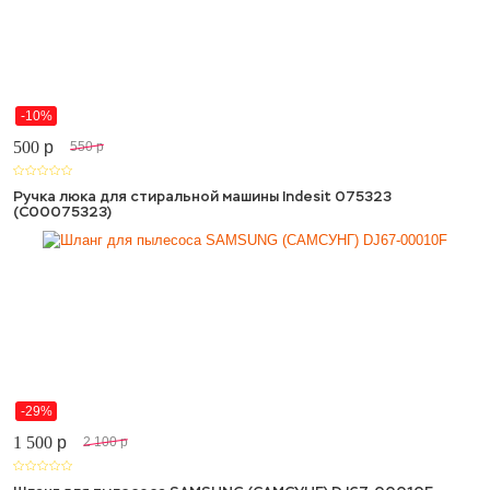
-10%
500
p
550
p
Ручка люка для стиральной машины Indesit 075323
(C00075323)
-29%
1 500
p
2 100
p