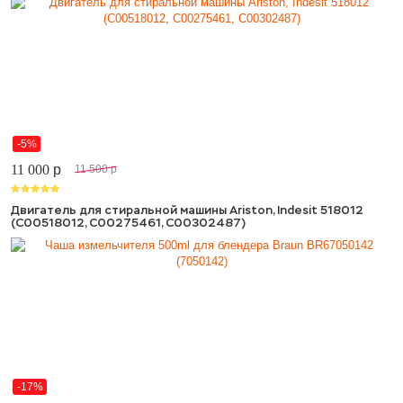
-5%
11 000
p
11 500
p
Двигатель для стиральной машины Ariston, Indesit 518012
(C00518012, C00275461, C00302487)
-17%