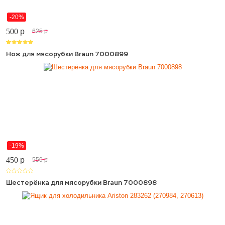
-20%
500
p
625
p
Нож для мясорубки Braun 7000899
-19%
450
p
550
p
Шестерёнка для мясорубки Braun 7000898