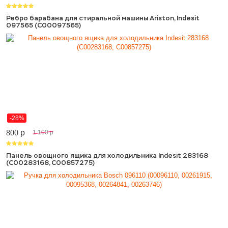
Ребро барабана для стиральной машины Ariston, Indesit
097565 (C00097565)
-28%
800
p
1 100
p
Панель овощного ящика для холодильника Indesit 283168
(C00283168, C00857275)