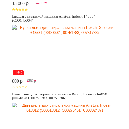
13 000
p
15 200
p
Бак для стиральной машины Ariston, Indesit 145034
(C00145034)
-16%
800
p
950
p
Ручка люка для стиральной машины Bosch, Siemens 648581
(00648581, 00751783, 00751786)