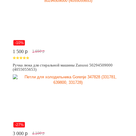
-10%
1 500
p
1 650
p
Ручка люка для стиральной машины Zanussi 50294509000
(4055055653)
-27%
3 000
p
4 100
p