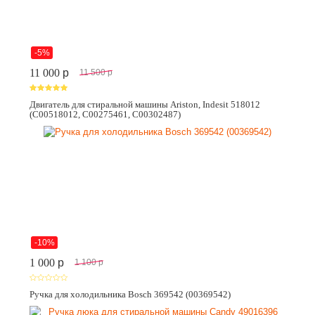
-5%
11 000
p
11 500
p
Двигатель для стиральной машины Ariston, Indesit 518012
(C00518012, C00275461, C00302487)
-10%
1 000
p
1 100
p
Ручка для холодильника Bosch 369542 (00369542)