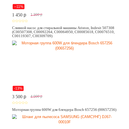
--11%
1 450
p
1 300
p
Сливной насос для стиральной машины Ariston, Indesit 507308
(C00507308, C00092264, C00064950, C00085618, C00076510,
C00119307, C00309709)
-13%
3 500
p
4 000
p
Моторная группа 600W для блендера Bosch 657256 (00657256)