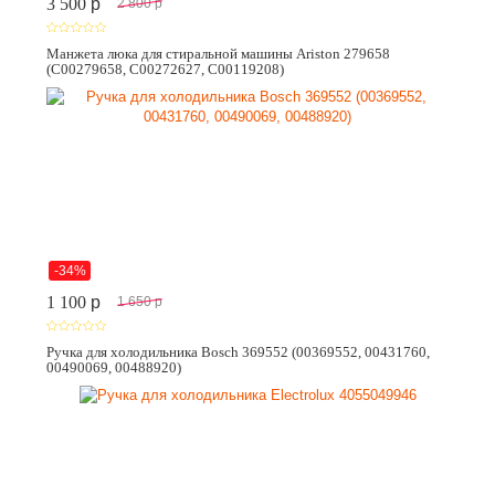
3 500
p
2 800
p
Манжета люка для стиральной машины Ariston 279658
(C00279658, C00272627, C00119208)
-34%
1 100
p
1 650
p
Ручка для холодильника Bosch 369552 (00369552, 00431760,
00490069, 00488920)