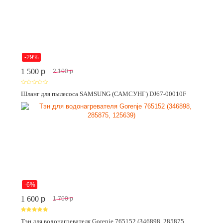
-29%
1 500
p
2 100
p
Шланг для пылесоса SAMSUNG (САМСУНГ) DJ67-00010F
-6%
1 600
p
1 700
p
Тэн для водонагревателя Gorenje 765152 (346898, 285875,