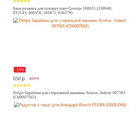
Блок розжига для газовых плит Gorenje 188051 (339940,
815143, 406358, 185871, 656579)
-19%
650
p
800
p
Ребро барабана для стиральной машины Ariston, Indesit 097565
(C00097565)