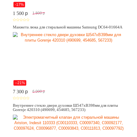
-17%
1 500
p
1 800
p
Манжета люка для стиральной машины Samsung DC64-01664A
--21%
7 300
p
6 000
p
Внутреннее стекло двери духовки Ш547хВ398мм для плиты
Gorenje 420310 (490699, 454685, 567233)