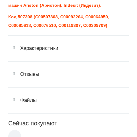
машин
Ariston (Аристон), Indesit (Индезит)
.
Код 507308 (C00507308, C00092264, C00064950,
C00085618, C00076510, C00119307, C00309709)
Характеристики
Отзывы
Файлы
Сейчас покупают