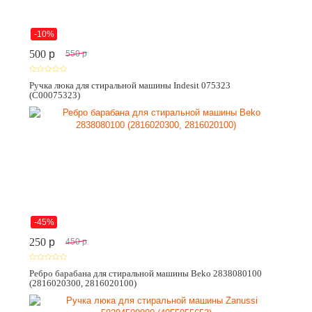
-10%
500
p
550
p
Ручка люка для стиральной машины Indesit 075323
(C00075323)
-45%
250
p
450
p
Ребро барабана для стиральной машины Beko 2838080100
(2816020300, 2816020100)