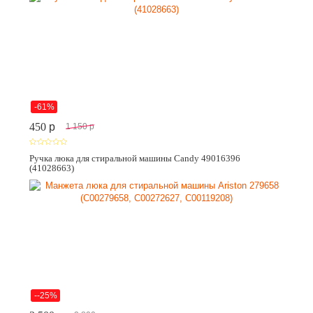
-61%
450
p
1 150
p
Ручка люка для стиральной машины Candy 49016396
(41028663)
--25%