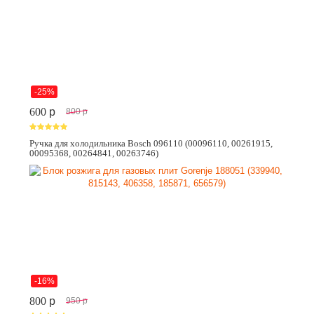
-25%
600
p
800
p
Ручка для холодильника Bosch 096110 (00096110, 00261915,
00095368, 00264841, 00263746)
-16%
800
p
950
p