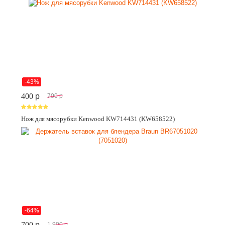
-43%
400
p
700
p
Нож для мясорубки Kenwood KW714431 (KW658522)
-64%
700
p
1 900
p