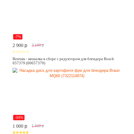
-7%
2 900
p
3 100
p
Венчик - мешалка в сборе с редуктором для блендера Bosch
657379 (00657379)
-34%
1 000
p
1 500
p