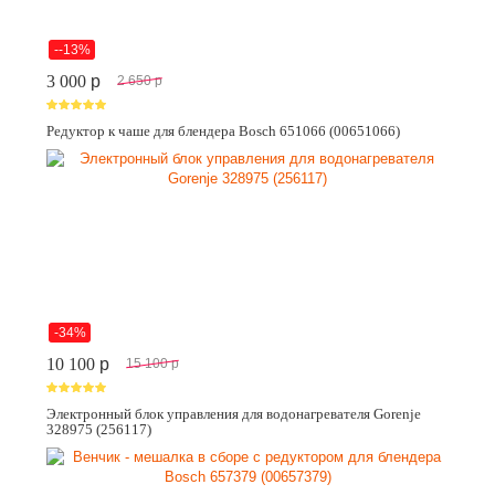
--13%
3 000
p
2 650
p
Редуктор к чаше для блендера Bosch 651066 (00651066)
-34%
10 100
p
15 100
p
Электронный блок управления для водонагревателя Gorenje
328975 (256117)