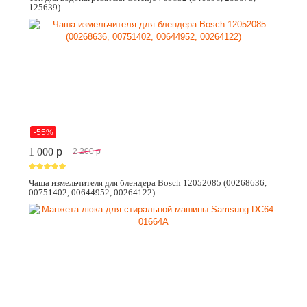
125639)
-55%
1 000
p
2 200
p
Чаша измельчителя для блендера Bosch 12052085 (00268636,
00751402, 00644952, 00264122)