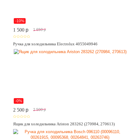
-10%
1 500
p
1 650
p
Ручка для холодильника Electrolux 4055049946
-0%
2 500
p
2 500
p
Ящик для холодильника Ariston 283262 (270984, 270613)