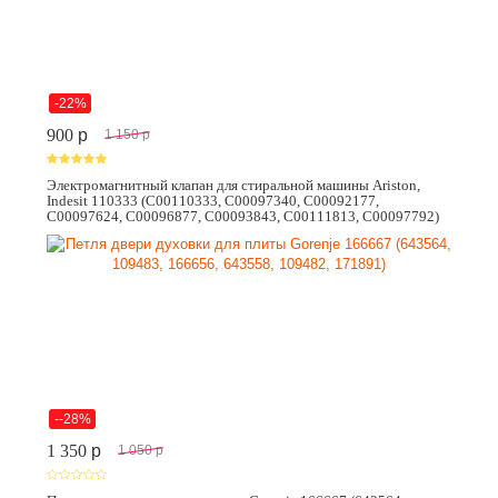
-22%
900
p
1 150
p
Электромагнитный клапан для стиральной машины Ariston,
Indesit 110333 (C00110333, C00097340, C00092177,
C00097624, C00096877, C00093843, C00111813, C00097792)
--28%
1 350
p
1 050
p