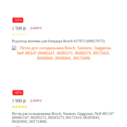
-50%
1 500
p
3 000
p
Редуктор венчика для блендера Bosch 627673 (00627673)
-46%
1 900
p
3 500
p
Петля для холодильника Bosch, Siemens, Gaggenau, Neff 481147
(00481147, 00265272, 00265273, 00172410, 00265843,
00265841, 00172409)