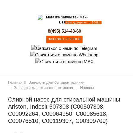
lose
Нам доверяют с 2008г.
8(495) 514-43-60
ЗАКАЗАТЬ ЗВОНОК
Главная
Запчасти для бытовой техники
Запчасти для стиральных машин
Насосы
Сливной насос для стиральной машины
Ariston, Indesit 507308 (C00507308,
C00092264, C00064950, C00085618,
C00076510, C00119307, C00309709)