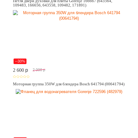
Петля двери духовки для плиты Gorenje 166667 (643564,
109483, 166656, 643558, 109482, 171891)
--30%
2 600
p
2 000
p
Моторная группа 350W для блендера Bosch 641794 (00641794)