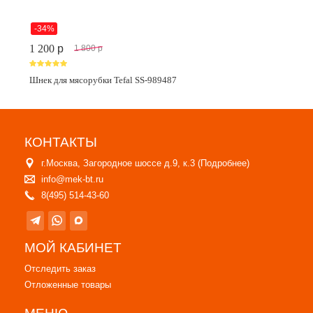
-34%
1 200
p
1 800
p
Шнек для мясорубки Tefal SS-989487
КОНТАКТЫ
г.Москва, Загородное шоссе д.9, к.3 (
Подробнее
)
info@mek-bt.ru
8(495) 514-43-60
МОЙ КАБИНЕТ
Отследить заказ
Отложенные товары