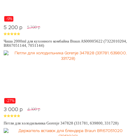
-9%
5 200
p
5 700
p
Чаша 2000ml для кухонного комбайна Braun AS00005622 (7322010204,
BR67051144, 7051144)
-27%
3 000
p
4 100
p
Петли для холодильника Gorenje 347828 (331781, 639800, 331728)