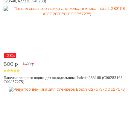
623540, 627230, 540238)
-28%
800
p
1 100
p
Панель овощного ящика для холодильника Indesit 283168 (C00283168,
C00857275)