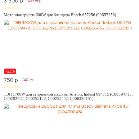
3 500
p
4 000
p
Моторная группа 600W для блендера Bosch 657256 (00657256)
-22%
750
p
950
p
ТЭН 1700W для стиральной машины Ariston, Indesit 094715 (C00094715,
C00292762, C00255122, C00255452, C006380151)