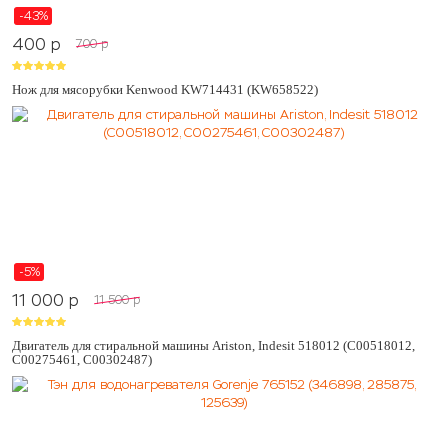
-43%
400
p
700
p
Нож для мясорубки Kenwood KW714431 (KW658522)
-5%
11 000
p
11 500
p
Двигатель для стиральной машины Ariston, Indesit 518012 (C00518012,
C00275461, C00302487)