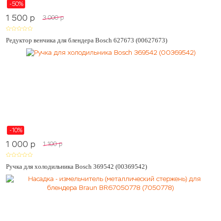
-50%
1 500
p
3 000
p
Редуктор венчика для блендера Bosch 627673 (00627673)
-10%
1 000
p
1 100
p
Ручка для холодильника Bosch 369542 (00369542)