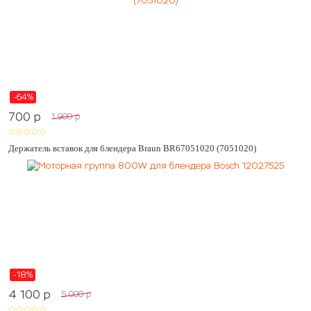
-64%
700
p
1 900
p
Держатель вставок для блендера Braun BR67051020 (7051020)
-18%
4 100
p
5 000
p