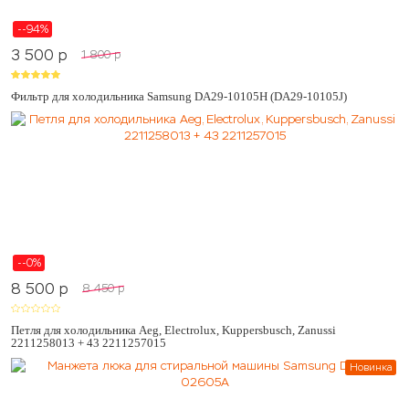
--94%
3 500
p
1 800
p
Фильтр для холодильника Samsung DA29-10105H (DA29-10105J)
--0%
8 500
p
8 450
p
Петля для холодильника Aeg, Electrolux, Kuppersbusch, Zanussi
2211258013 + 43 2211257015
Новинка