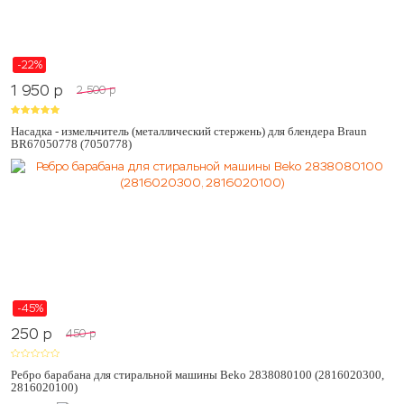
-22%
1 950
p
2 500
p
Насадка - измельчитель (металлический стержень) для блендера Braun
BR67050778 (7050778)
-45%
250
p
450
p
Ребро барабана для стиральной машины Beko 2838080100 (2816020300,
2816020100)