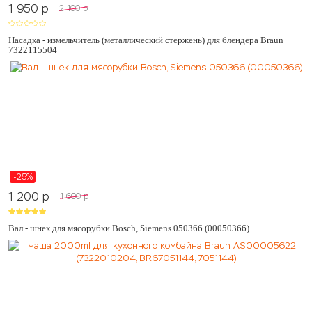
1 950
p
2 100
p
Насадка - измельчитель (металлический стержень) для блендера Braun
7322115504
-25%
1 200
p
1 600
p
Вал - шнек для мясорубки Bosch, Siemens 050366 (00050366)