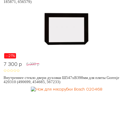
185871, 656579)
--21%
7 300
p
6 000
p
Внутреннее стекло двери духовки Ш547хВ398мм для плиты Gorenje
420310 (490699, 454685, 567233)