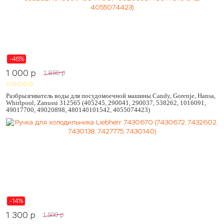
-46%
1 000
p
1 850
p
Разбрызгиватель воды для посудомоечной машины Candy, Gorenje, Hansa,
Whirlpool, Zanussi 312565 (405245, 290041, 290037, 538262, 1016091,
49017700, 49020898, 480140101542, 4055074423)
-14%
1 300
p
1 500
p