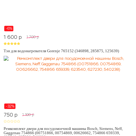
-6%
1 600
p
1 700
p
Тэн для водонагревателя Gorenje 765152 (346898, 285875, 125639)
-32%
750
p
1 100
p
Ремкомплект двери для посудомоечной машины Bosch, Siemens, Neff,
Gaggenau 754866 (00751866, 00754869, 00626662, 754866 659339,