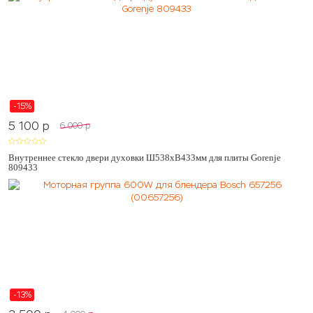
-15%
5 100
p
6 000
p
Внутреннее стекло двери духовки Ш538хВ433мм для плиты Gorenje
809433
-13%