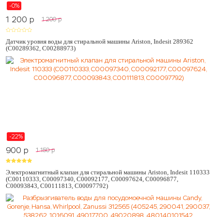
-0%
1 200
p
1 200
p
Датчик уровня воды для стиральной машины Ariston, Indesit 289362
(C00289362, C00288973)
-22%
900
p
1 150
p
Электромагнитный клапан для стиральной машины Ariston, Indesit 110333
(C00110333, C00097340, C00092177, C00097624, C00096877,
C00093843, C00111813, C00097792)