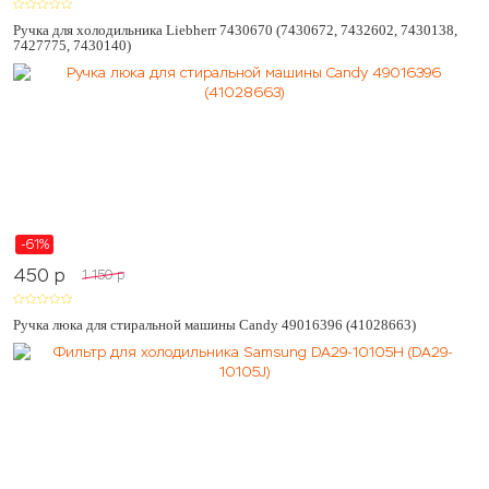
Ручка для холодильника Liebherr 7430670 (7430672, 7432602, 7430138,
7427775, 7430140)
-61%
450
p
1 150
p
Ручка люка для стиральной машины Candy 49016396 (41028663)