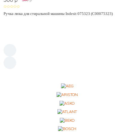
500
p
550
p
Ручка люка для стиральной машины Indesit 075323 (C00075323)