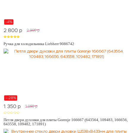
-4%
2 800
p
2 900
p
Ручка для холодильника Liebherr 9086742
--28%
1 350
p
1 050
p
Петля двери духовки для плиты Gorenje 166667 (643564, 109483, 166656,
643558, 109482, 171891)