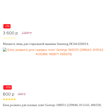
-0%
3 600
p
3 600
p
Манжета люка для стиральной машины Samsung DC64-02605A
-16%
800
p
950
p
Блок розжига для газовых плит Gorenje 188051 (339940, 815143, 406358,