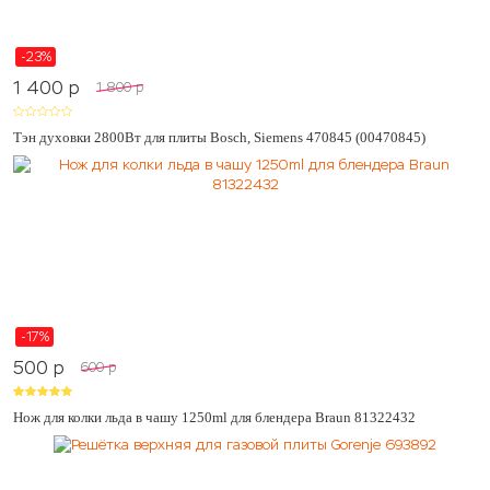
-23%
1 400
p
1 800
p
Тэн духовки 2800Вт для плиты Bosch, Siemens 470845 (00470845)
-17%
500
p
600
p
Нож для колки льда в чашу 1250ml для блендера Braun 81322432