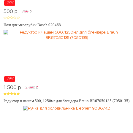
-29%
500
p
700
p
Нож для мясорубки Bosch 020468
-35%
1 500
p
2 300
p
Редуктор к чашам 500, 1250мл для блендера Braun BR67050135 (7050135)