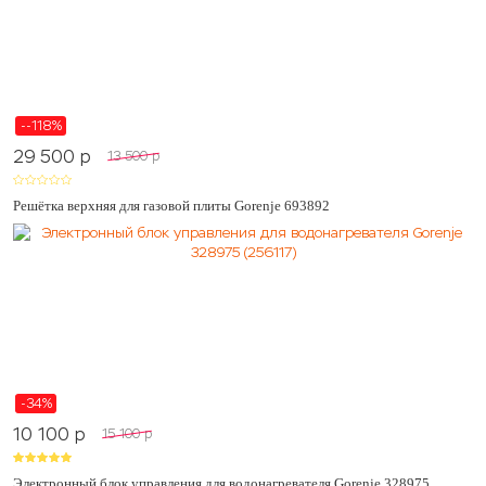
--118%
29 500
p
13 500
p
Решётка верхняя для газовой плиты Gorenje 693892
-34%
10 100
p
15 100
p
Электронный блок управления для водонагревателя Gorenje 328975