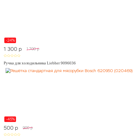
-24%
1 300
p
1 700
p
Ручка для холодильника Liebher 9096036
-45%
500
p
900
p