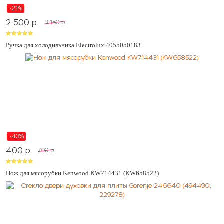
-21%
2 500
p
3 150
p
Ручка для холодильника Electrolux 4055050183
-43%
400
p
700
p
Нож для мясорубки Kenwood KW714431 (KW658522)