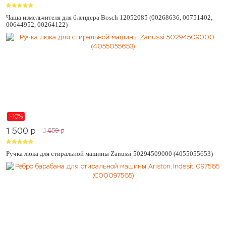
Чаша измельчителя для блендера Bosch 12052085 (00268636, 00751402,
00644952, 00264122)
-10%
1 500
p
1 650
p
Ручка люка для стиральной машины Zanussi 50294509000 (4055055653)