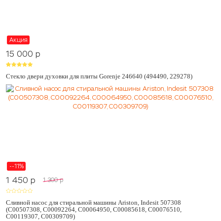
Акция
15 000
p
Стекло двери духовки для плиты Gorenje 246640 (494490, 229278)
--11%
1 450
p
1 300
p
Сливной насос для стиральной машины Ariston, Indesit 507308
(C00507308, C00092264, C00064950, C00085618, C00076510,
C00119307, C00309709)