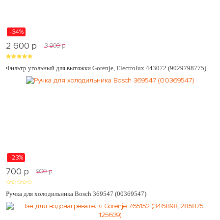
-34%
2 600
p
3 900
p
Фильтр угольный для вытяжки Gorenje, Electrolux 443072 (9029798775)
-23%
700
p
900
p
Ручка для холодильника Bosch 369547 (00369547)