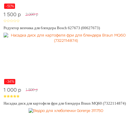
-50%
1 500
p
3 000
p
Редуктор венчика для блендера Bosch 627673 (00627673)
-34%
1 000
p
1 500
p
Насадка диск для картофеля фри для блендера Braun MQ60 (7322114874)