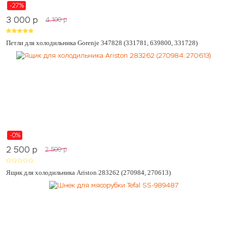
-27%
3 000
p
4 100
p
Петли для холодильника Gorenje 347828 (331781, 639800, 331728)
-0%
2 500
p
2 500
p
Ящик для холодильника Ariston 283262 (270984, 270613)