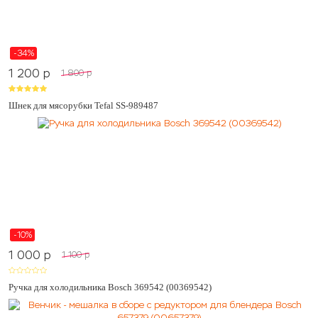
-34%
1 200
p
1 800
p
Шнек для мясорубки Tefal SS-989487
-10%
1 000
p
1 100
p
Ручка для холодильника Bosch 369542 (00369542)