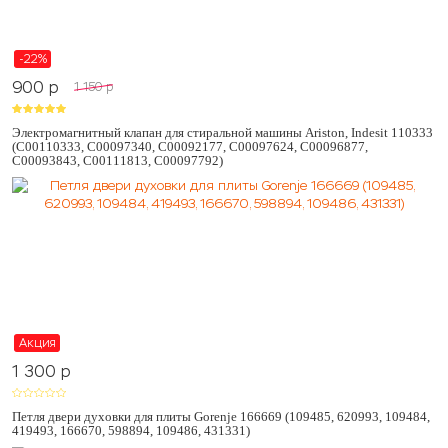
-22%
900
p
1 150
p
Электромагнитный клапан для стиральной машины Ariston, Indesit 110333
(C00110333, C00097340, C00092177, C00097624, C00096877,
C00093843, C00111813, C00097792)
Акция
1 300
p
Петля двери духовки для плиты Gorenje 166669 (109485, 620993, 109484,
419493, 166670, 598894, 109486, 431331)