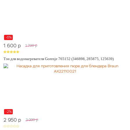
-6%
1 600
p
1 700
p
Тэн для водонагревателя Gorenje 765152 (346898, 285875, 125639)
-2%
2 950
p
3 000
p