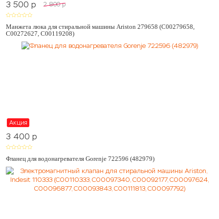
3 500
p
2 800
p
Манжета люка для стиральной машины Ariston 279658 (C00279658,
C00272627, C00119208)
Акция
3 400
p
Фланец для водонагревателя Gorenje 722596 (482979)