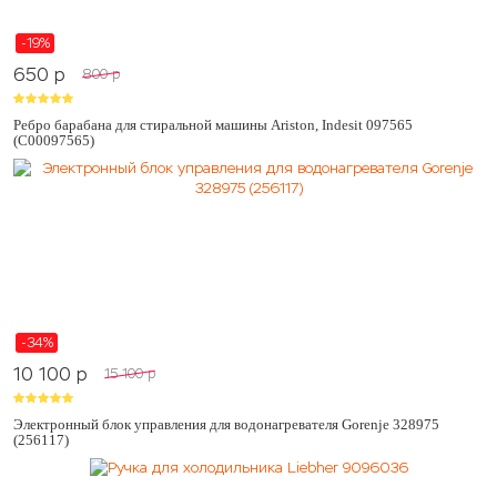
-19%
650
p
800
p
Ребро барабана для стиральной машины Ariston, Indesit 097565
(C00097565)
-34%
10 100
p
15 100
p
Электронный блок управления для водонагревателя Gorenje 328975
(256117)