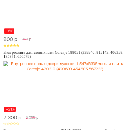
-16%
800
p
950
p
Блок розжига для газовых плит Gorenje 188051 (339940, 815143, 406358,
185871, 656579)
--21%
7 300
p
6 000
p