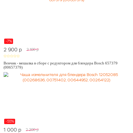
-7%
2 900
p
3 100
p
Венчик - мешалка в сборе с редуктором для блендера Bosch 657379
(00657379)
-55%
1 000
p
2 200
p