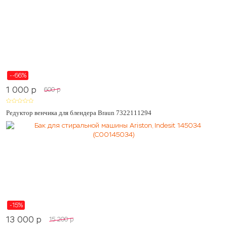
--66%
1 000
p
600
p
Редуктор венчика для блендера Braun 7322111294
-15%
13 000
p
15 200
p