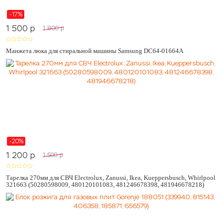
-17%
1 500
p
1 800
p
Манжета люка для стиральной машины Samsung DC64-01664A
-20%
1 200
p
1 500
p
Тарелка 270мм для СВЧ Electrolux, Zanussi, Ikea, Kueppersbusch, Whirlpool
321663 (50280598009, 480120101083, 481246678398, 481946678218)