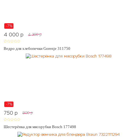
-7%
4 000
p
4 300
p
Ведро для хлебопечки Gorenje 311750
-7%
750
p
800
p
Шестерёнка для мясорубки Bosch 177498