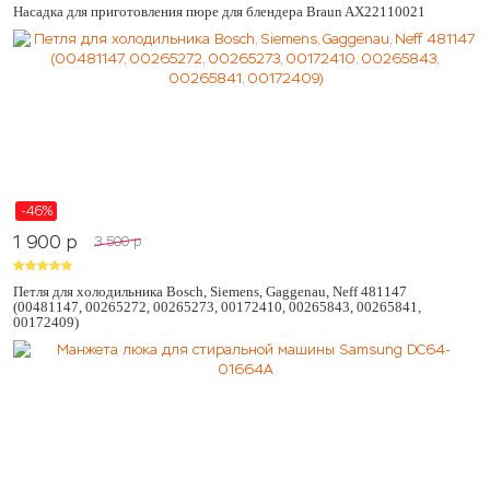
Насадка для приготовления пюре для блендера Braun AX22110021
-46%
1 900
p
3 500
p
Петля для холодильника Bosch, Siemens, Gaggenau, Neff 481147
(00481147, 00265272, 00265273, 00172410, 00265843, 00265841,
00172409)