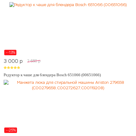
--13%
3 000
p
2 650
p
Редуктор к чаше для блендера Bosch 651066 (00651066)
--25%