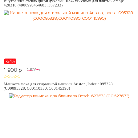
Внутреннее стекло двери духовки Ш547хВ398мм для плиты Gorenje
420310 (490699, 454685, 567233)
-24%
1 900
p
2 500
p
Манжета люка для стиральной машины Ariston, Indesit 095328
(C00095328, C00110330, C00145390)