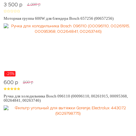
3 500
p
4 000
p
Моторная группа 600W для блендера Bosch 657256 (00657256)
-25%
600
p
800
p
Ручка для холодильника Bosch 096110 (00096110, 00261915, 00095368,
00264841, 00263746)