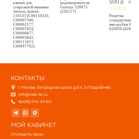
500
p
900
p
клапан для
водонагревателя
стиральной машины
Gorenje 328975
Ariston, Indesit
(256117)
110333 (C00110333,
Решётка
C00097340,
стандартная для
C00092177,
мясорубки Bosc
C00097624,
620950 (020469)
C00096877,
C00093843,
C00111813,
C00097792)
КОНТАКТЫ
г.Москва, Загородное шоссе д.9, к.3 (
Подробнее
)
info@mek-bt.ru
8(495) 514-43-60
МОЙ КАБИНЕТ
Отследить заказ