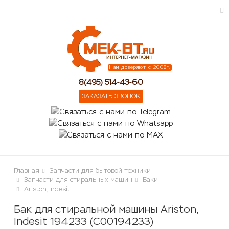
ose
Нам доверяют с 2008г.
8(495) 514-43-60
ЗАКАЗАТЬ ЗВОНОК
Главная
Запчасти для бытовой техники
Запчасти для стиральных машин
Баки
Ariston, Indesit
Бак для стиральной машины Ariston,
Indesit 194233 (C00194233)