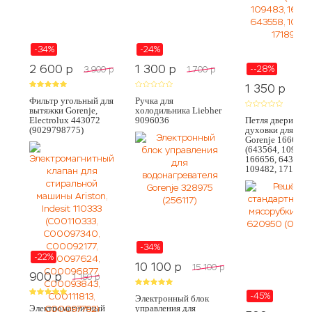
-34%
-24%
2 600
p
1 300
p
--28%
3 900
p
1 700
p
1 350
p
1 0
Фильтр угольный для
Ручка для
вытяжки Gorenje,
холодильника Liebher
Electrolux 443072
9096036
Петля двери
(9029798775)
духовки для пли
Gorenje 166667
(643564, 109483
166656, 643558,
109482, 171891)
-34%
-22%
10 100
p
15 100
p
900
p
1 150
p
-45%
Электронный блок
Электромагнитный
управления для