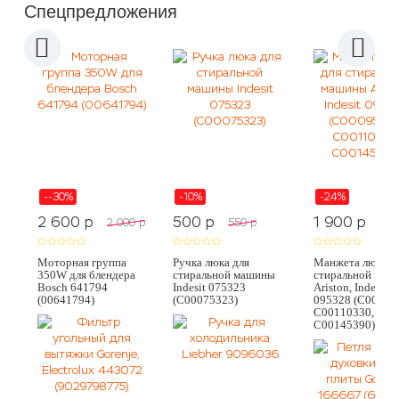
Спецпредложения
--30%
-10%
-24%
2 600
p
500
p
1 900
p
2 000
p
550
p
2 5
Моторная группа
Ручка люка для
Манжета люка д
350W для блендера
стиральной машины
стиральной маш
Bosch 641794
Indesit 075323
Ariston, Indesit
(00641794)
(C00075323)
095328 (C00095
C00110330,
C00145390)