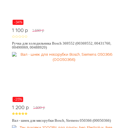
-34%
1 100
p
1 650
p
Ручка для холодильника Bosch 369552 (00369552, 00431760,
00490069, 00488920)
-25%
1 200
p
1 600
p
Вал - шнек для мясорубки Bosch, Siemens 050366 (00050366)