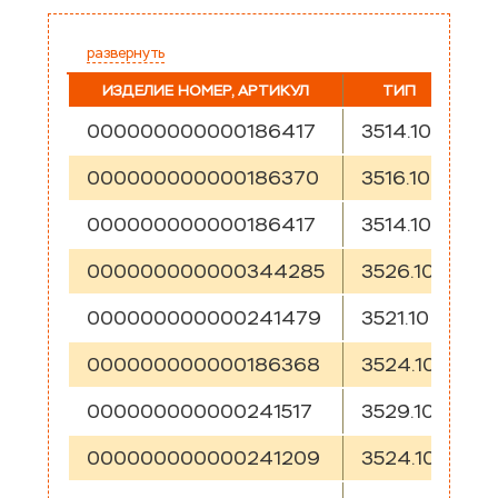
развернуть
ИЗДЕЛИЕ НОМЕР, АРТИКУЛ
ТИП
000000000000186417
3514.10
E5
000000000000186370
3516.10
E5
000000000000186417
3514.10
E5
000000000000344285
3526.10
E5
000000000000241479
3521.10
E
000000000000186368
3524.10
E
000000000000241517
3529.10
E
000000000000241209
3524.10
E