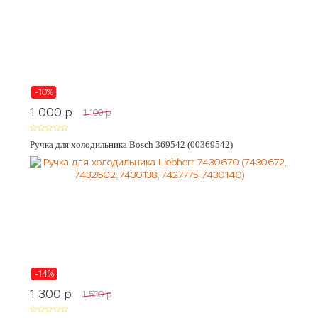
-10%
1 000
p
1 100
p
Ручка для холодильника Bosch 369542 (00369542)
-14%
1 300
p
1 500
p