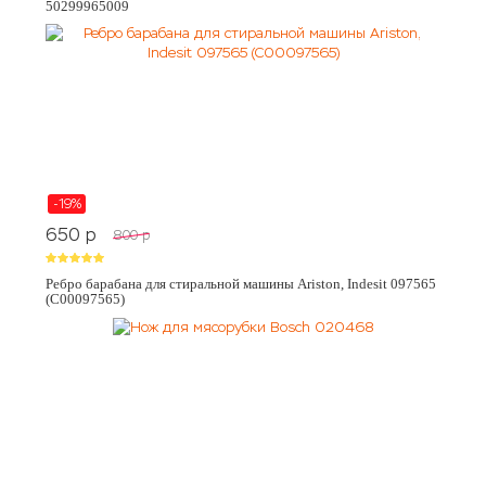
50299965009
-19%
650
p
800
p
Ребро барабана для стиральной машины Ariston, Indesit 097565
(C00097565)