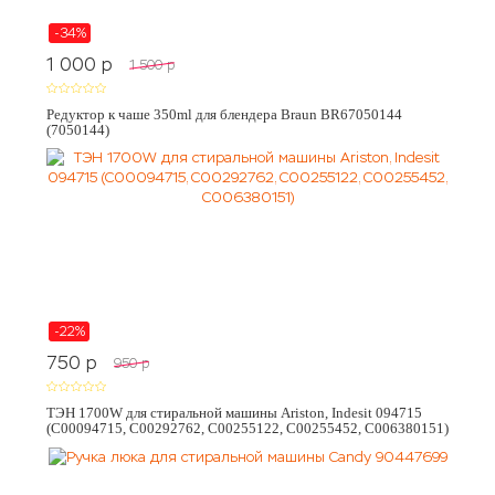
-34%
1 000
p
1 500
p
Редуктор к чаше 350ml для блендера Braun BR67050144
(7050144)
-22%
750
p
950
p
ТЭН 1700W для стиральной машины Ariston, Indesit 094715
(C00094715, C00292762, C00255122, C00255452, C006380151)