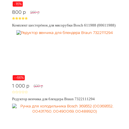
-16%
800
p
950
p
Комплект шестерёнок для мясорубки Bosch 611988 (00611988)
--66%
1 000
p
600
p
Редуктор венчика для блендера Braun 7322111294