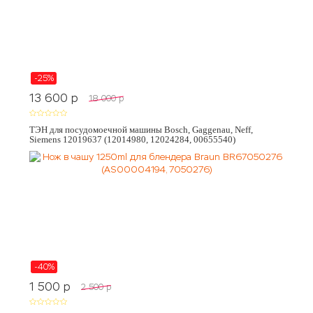
-25%
13 600
p
18 000
p
ТЭН для посудомоечной машины Bosch, Gaggenau, Neff,
Siemens 12019637 (12014980, 12024284, 00655540)
-40%
1 500
p
2 500
p