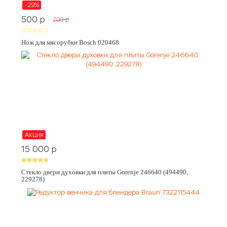
-29%
500
p
700
p
Нож для мясорубки Bosch 020468
Акция
15 000
p
Стекло двери духовки для плиты Gorenje 246640 (494490,
229278)