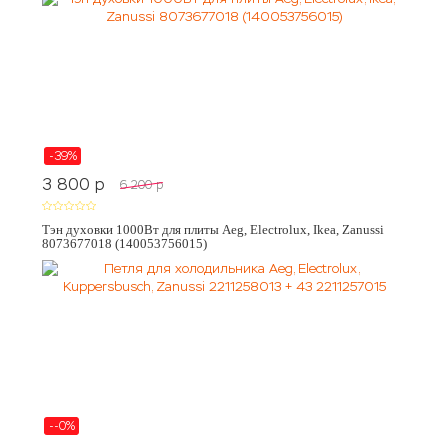
-39%
3 800
p
6 200
p
Тэн духовки 1000Вт для плиты Aeg, Electrolux, Ikea, Zanussi
8073677018 (140053756015)
--0%