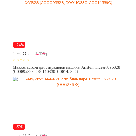
-24%
1 900
p
2 500
p
Манжета люка для стиральной машины Ariston, Indesit 095328
(C00095328, C00110330, C00145390)
-50%
1 500
p
3 000
p