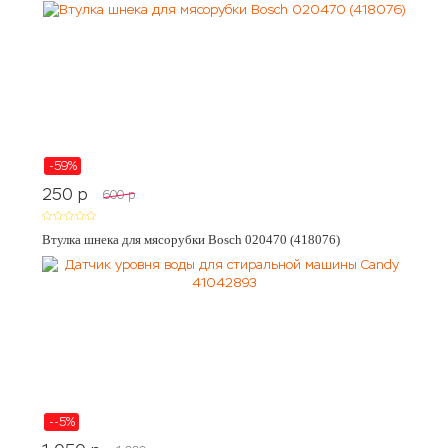
-59%
250
p
600
p
Втулка шнека для мясорубки Bosch 020470 (418076)
--5%