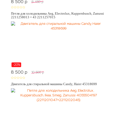
8 500
p
8 450
p
Петля для холодильника Aeg, Electrolux, Kuppersbusch, Zanussi
2211258013 + 43 2211257015
-20%
8 500
p
10 500
p
Двигатель для стиральной машины Candy, Haier 45318699