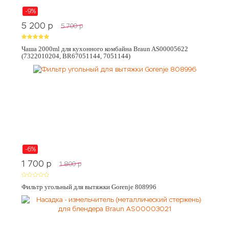
-9%
5 200
p
5 700
p
Чаша 2000ml для кухонного комбайна Braun AS00005622
(7322010204, BR67051144, 7051144)
-6%
1 700
p
1 800
p
Фильтр угольный для вытяжки Gorenje 808996