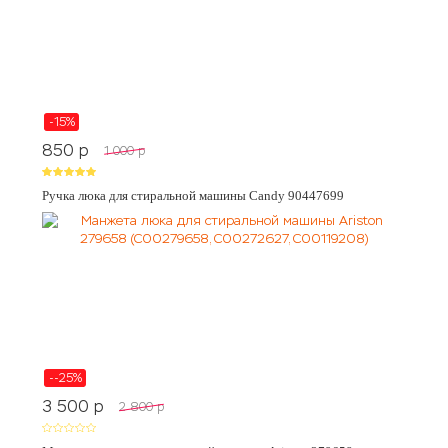
-15%
850
p
1 000
p
Ручка люка для стиральной машины Candy 90447699
--25%
3 500
p
2 800
p