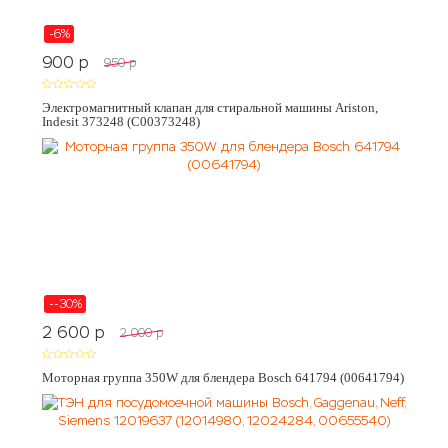
-6%
900
p
950
p
Электромагнитный клапан для стиральной машины Ariston,
Indesit 373248 (C00373248)
--30%
2 600
p
2 000
p
Моторная группа 350W для блендера Bosch 641794 (00641794)