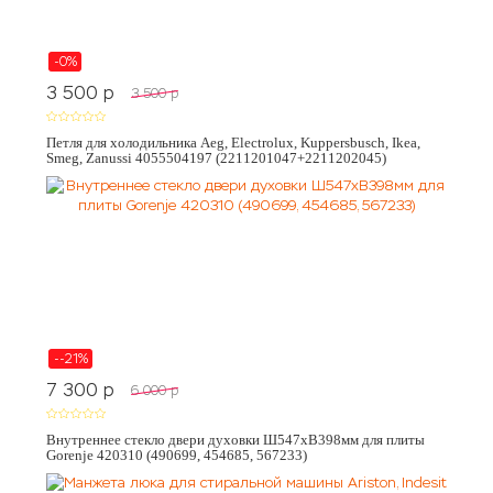
-0%
3 500
p
3 500
p
Петля для холодильника Aeg, Electrolux, Kuppersbusch, Ikea,
Smeg, Zanussi 4055504197 (2211201047+2211202045)
--21%
7 300
p
6 000
p
Внутреннее стекло двери духовки Ш547хВ398мм для плиты
Gorenje 420310 (490699, 454685, 567233)