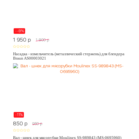
--8%
1 950
p
1 800
p
Насадка - измельчитель (металлический стержень) для блендера
Braun AS00003021
-11%
850
p
950
p
Вал - шнек для мясорубки Moulinex SS-989843 (MS-0695960)