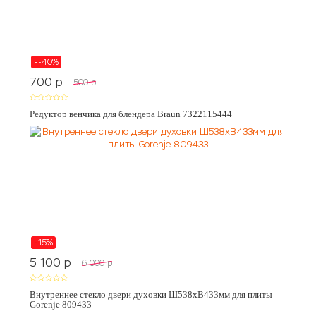
--40%
700
p
500
p
Редуктор венчика для блендера Braun 7322115444
-15%
5 100
p
6 000
p
Внутреннее стекло двери духовки Ш538хВ433мм для плиты
Gorenje 809433