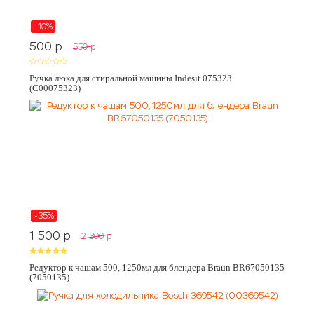
-10%
500
p
550
p
Ручка люка для стиральной машины Indesit 075323
(C00075323)
-35%
1 500
p
2 300
p
Редуктор к чашам 500, 1250мл для блендера Braun BR67050135
(7050135)