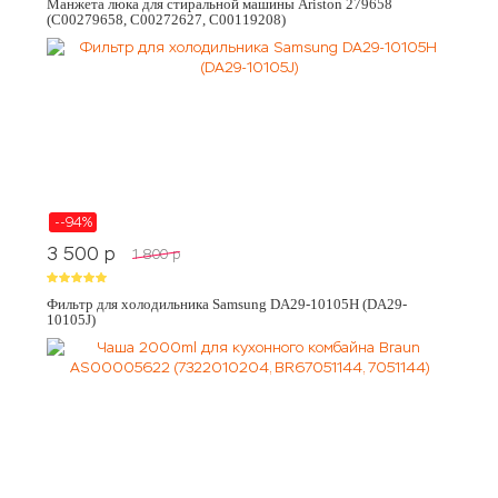
Манжета люка для стиральной машины Ariston 279658
(C00279658, C00272627, C00119208)
--94%
3 500
p
1 800
p
Фильтр для холодильника Samsung DA29-10105H (DA29-
10105J)