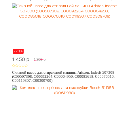
--11%
1 450
p
1 300
p
Сливной насос для стиральной машины Ariston, Indesit 507308
(C00507308, C00092264, C00064950, C00085618, C00076510,
C00119307, C00309709)