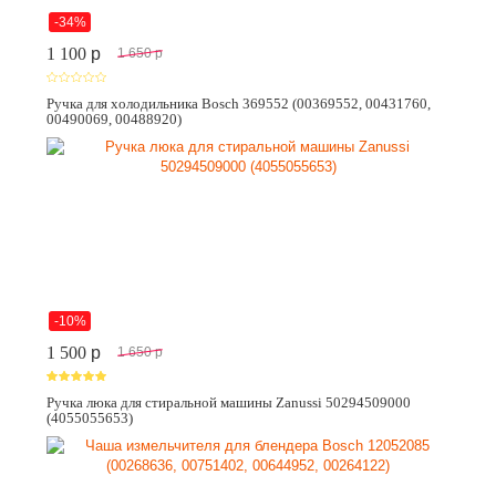
-34%
1 100
p
1 650
p
Ручка для холодильника Bosch 369552 (00369552, 00431760,
00490069, 00488920)
-10%
1 500
p
1 650
p
Ручка люка для стиральной машины Zanussi 50294509000
(4055055653)