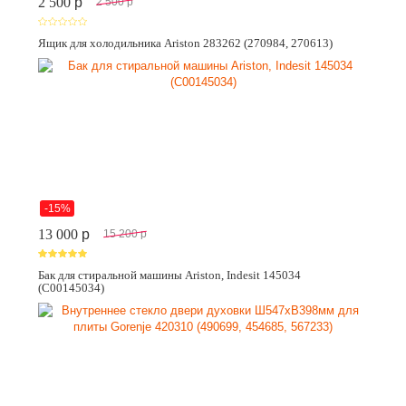
2 500
p
2 500
p
Ящик для холодильника Ariston 283262 (270984, 270613)
-15%
13 000
p
15 200
p
Бак для стиральной машины Ariston, Indesit 145034
(C00145034)