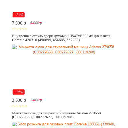
--21%
7 300
p
6 000
p
Внутреннее стекло двери духовки Ш547хВ398мм для плиты
Gorenje 420310 (490699, 454685, 567233)
--25%
3 500
p
2 800
p
Манжета люка для стиральной машины Ariston 279658
(C00279658, C00272627, C00119208)