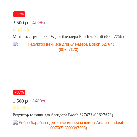
-13%
3 500
p
4 000
p
Моторная группа 600W для блендера Bosch 657256 (00657256)
-50%
1 500
p
3 000
p
Редуктор венчика для блендера Bosch 627673 (00627673)