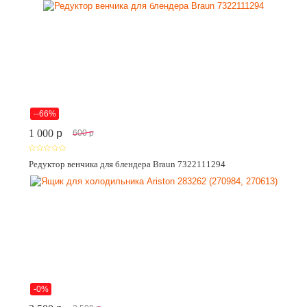
--66%
1 000
p
600
p
Редуктор венчика для блендера Braun 7322111294
-0%