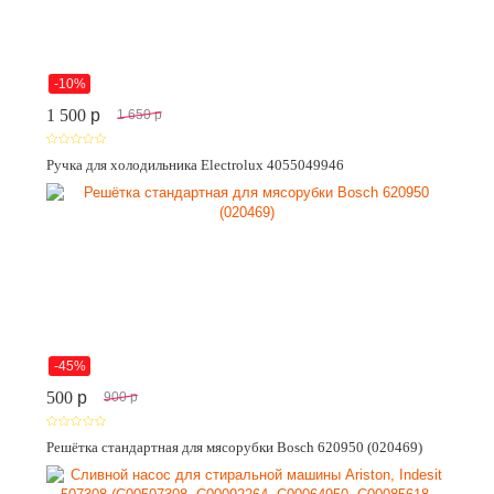
-10%
1 500
p
1 650
p
Ручка для холодильника Electrolux 4055049946
-45%
500
p
900
p
Решётка стандартная для мясорубки Bosch 620950 (020469)