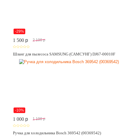
-29%
1 500
p
2 100
p
Шланг для пылесоса SAMSUNG (САМСУНГ) DJ67-00010F
-10%
1 000
p
1 100
p
Ручка для холодильника Bosch 369542 (00369542)