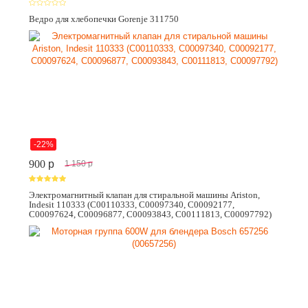
Ведро для хлебопечки Gorenje 311750
-22%
900
p
1 150
p
Электромагнитный клапан для стиральной машины Ariston,
Indesit 110333 (C00110333, C00097340, C00092177,
C00097624, C00096877, C00093843, C00111813, C00097792)