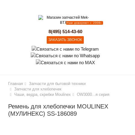
lose
Нам доверяют с 2008г.
8(495) 514-43-60
ЗАКАЗАТЬ ЗВОНОК
Главная
Запчасти для бытовой техники
Запчасти для хлебопечек
Чаши, ведра, скребки Moulinex
OW3000...я серия
Ремень для хлебопечки MOULINEX
(МУЛИНЕКС) SS-186089