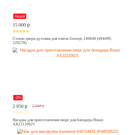
Акция
15 000
p
Стекло двери духовки для плиты Gorenje 246640 (494490,
229278)
-2%
2 950
p
3 000
p
Насадка для приготовления пюре для блендера Braun
AX22110021