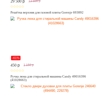
29 500
p
13 500
p
Решётка верхняя для газовой плиты Gorenje 693892
-61%
450
p
1 150
p
Ручка люка для стиральной машины Candy 49016396
(41028663)