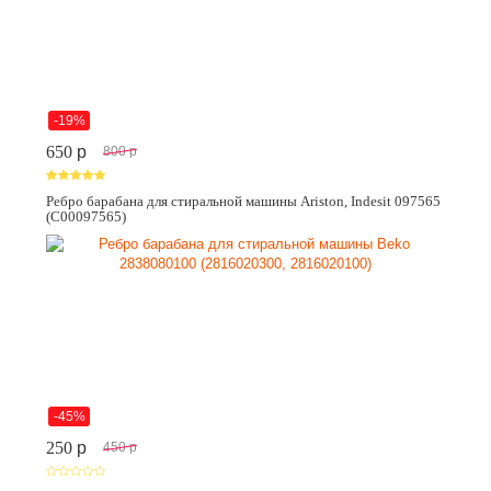
-19%
650
p
800
p
Ребро барабана для стиральной машины Ariston, Indesit 097565
(C00097565)
-45%
250
p
450
p