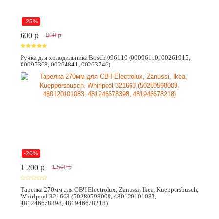
-25%
600
p
800
p
Ручка для холодильника Bosch 096110 (00096110, 00261915,
00095368, 00264841, 00263746)
-20%
1 200
p
1 500
p
Тарелка 270мм для СВЧ Electrolux, Zanussi, Ikea, Kueppersbusch,
Whirlpool 321663 (50280598009, 480120101083,
481246678398, 481946678218)