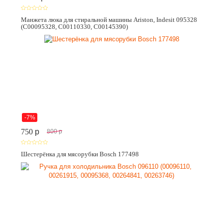
Манжета люка для стиральной машины Ariston, Indesit 095328
(C00095328, C00110330, C00145390)
-7%
750
p
800
p
Шестерёнка для мясорубки Bosch 177498