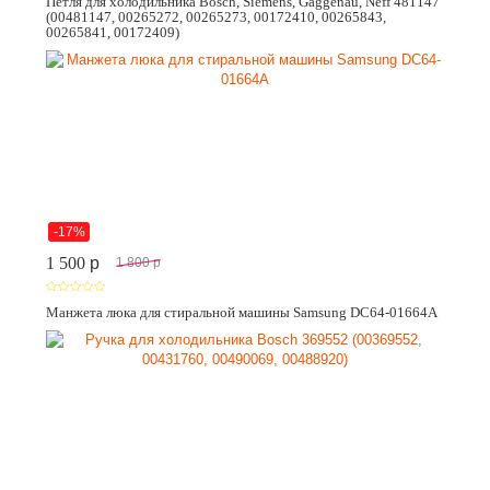
Петля для холодильника Bosch, Siemens, Gaggenau, Neff 481147
(00481147, 00265272, 00265273, 00172410, 00265843,
00265841, 00172409)
-17%
1 500
p
1 800
p
Манжета люка для стиральной машины Samsung DC64-01664A