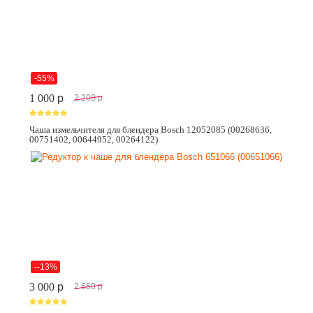
-55%
1 000
p
2 200
p
Чаша измельчителя для блендера Bosch 12052085 (00268636,
00751402, 00644952, 00264122)
--13%
3 000
p
2 650
p