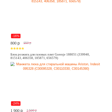
-16%
800
p
950
p
Блок розжига для газовых плит Gorenje 188051 (339940,
815143, 406358, 185871, 656579)
-24%
1 900
p
2 500
p