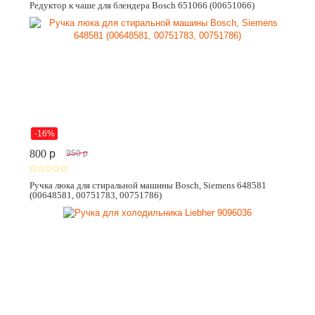
Редуктор к чаше для блендера Bosch 651066 (00651066)
-16%
800
p
950
p
Ручка люка для стиральной машины Bosch, Siemens 648581
(00648581, 00751783, 00751786)