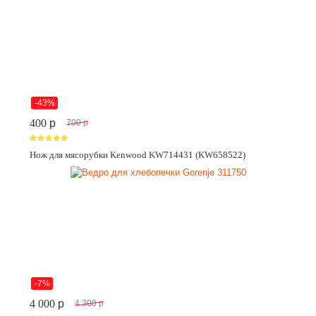
-43%
400
p
700
p
Нож для мясорубки Kenwood KW714431 (KW658522)
-7%
4 000
p
4 300
p