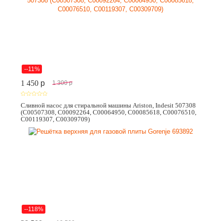
--11%
1 450
p
1 300
p
Сливной насос для стиральной машины Ariston, Indesit 507308
(C00507308, C00092264, C00064950, C00085618, C00076510,
C00119307, C00309709)
--118%