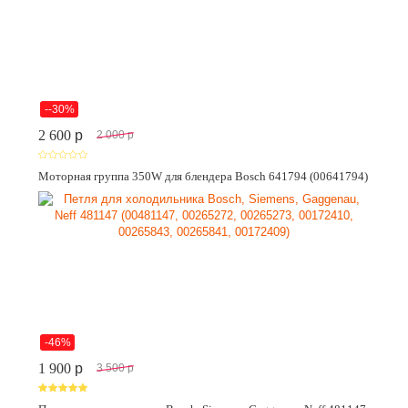
--30%
2 600
p
2 000
p
Моторная группа 350W для блендера Bosch 641794 (00641794)
-46%
1 900
p
3 500
p