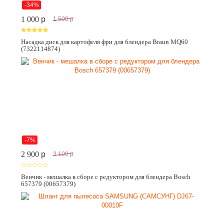
-34%
1 000
p
1 500
p
Насадка диск для картофеля фри для блендера Braun MQ60
(7322114874)
-7%
2 900
p
3 100
p
Венчик - мешалка в сборе с редуктором для блендера Bosch
657379 (00657379)