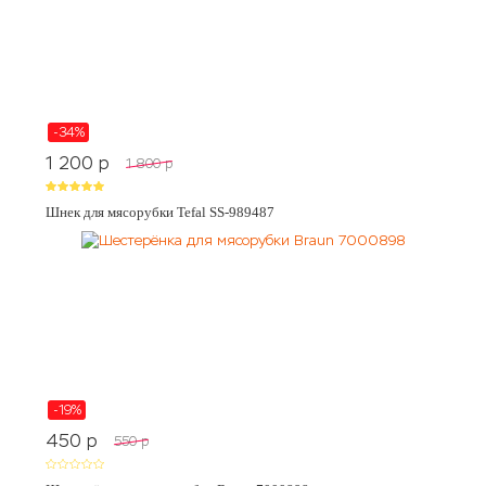
-34%
1 200
p
1 800
p
Шнек для мясорубки Tefal SS-989487
-19%
450
p
550
p