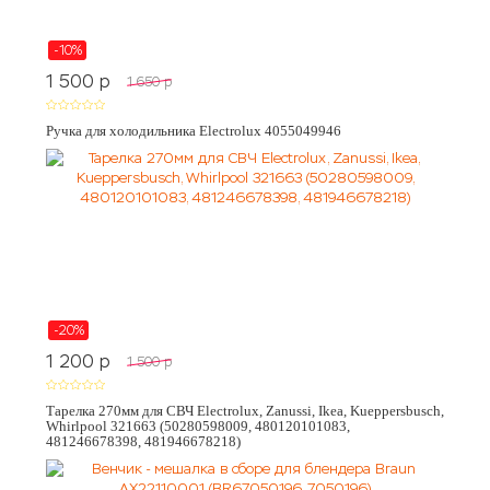
-10%
1 500
p
1 650
p
Ручка для холодильника Electrolux 4055049946
-20%
1 200
p
1 500
p
Тарелка 270мм для СВЧ Electrolux, Zanussi, Ikea, Kueppersbusch,
Whirlpool 321663 (50280598009, 480120101083,
481246678398, 481946678218)