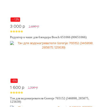
--13%
3 000
p
2 650
p
Редуктор к чаше для блендера Bosch 651066 (00651066)
-6%
1 600
p
1 700
p
Тэн для водонагревателя Gorenje 765152 (346898, 285875,
125639)