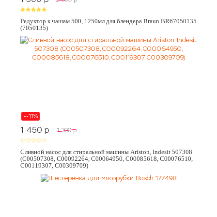
Редуктор к чашам 500, 1250мл для блендера Braun BR67050135
(7050135)
--11%
1 450
p
1 300
p
Сливной насос для стиральной машины Ariston, Indesit 507308
(C00507308, C00092264, C00064950, C00085618, C00076510,
C00119307, C00309709)