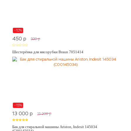
-10%
450
p
500
p
Шестерёнка для мясорубки Braun 7051414
-15%
13 000
p
15 200
p
Бак для стиральной машины Ariston, Indesit 145034
(C00145034)