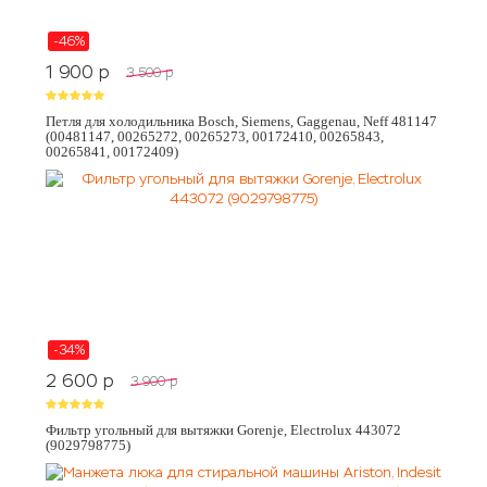
-46%
1 900
p
3 500
p
Петля для холодильника Bosch, Siemens, Gaggenau, Neff 481147
(00481147, 00265272, 00265273, 00172410, 00265843,
00265841, 00172409)
-34%
2 600
p
3 900
p
Фильтр угольный для вытяжки Gorenje, Electrolux 443072
(9029798775)