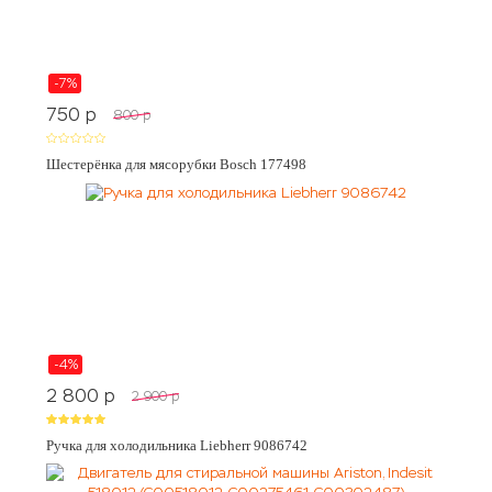
-7%
750
p
800
p
Шестерёнка для мясорубки Bosch 177498
-4%
2 800
p
2 900
p
Ручка для холодильника Liebherr 9086742