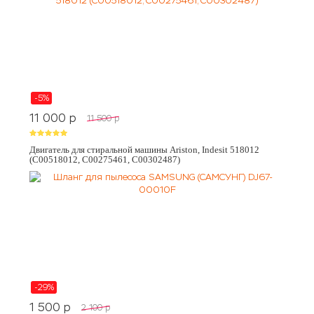
-5%
11 000
p
11 500
p
Двигатель для стиральной машины Ariston, Indesit 518012
(C00518012, C00275461, C00302487)
-29%
1 500
p
2 100
p