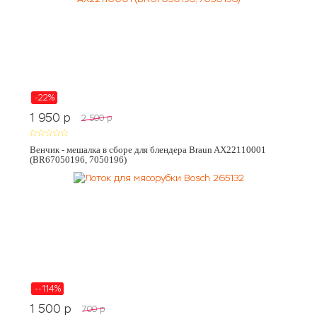
-22%
1 950
p
2 500
p
Венчик - мешалка в сборе для блендера Braun AX22110001
(BR67050196, 7050196)
--114%
1 500
p
700
p