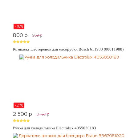
-16%
800
p
950
p
Комплект шестерёнок для мясорубки Bosch 611988 (00611988)
-21%
2 500
p
3 150
p
Ручка для холодильника Electrolux 4055050183