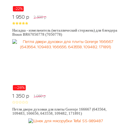
-22%
1 950
p
2 500
p
Насадка - измельчитель (металлический стержень) для блендера
Braun BR67050778 (7050778)
--28%
1 350
p
1 050
p
Петля двери духовки для плиты Gorenje 166667 (643564,
109483, 166656, 643558, 109482, 171891)