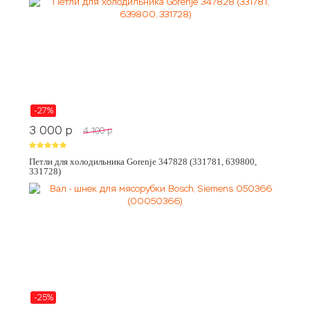
-27%
3 000
p
4 100
p
Петли для холодильника Gorenje 347828 (331781, 639800,
331728)
-25%