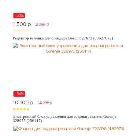
-50%
1 500
p
3 000
p
Редуктор венчика для блендера Bosch 627673 (00627673)
-34%
10 100
p
15 100
p
Электронный блок управления для водонагревателя Gorenje
328975 (256117)