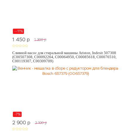
--11%
1 450
p
1 300
p
Сливной насос для стиральной машины Ariston, Indesit 507308
(C00507308, C00092264, C00064950, C00085618, C00076510,
C00119307, C00309709)
-7%
2 900
p
3 100
p