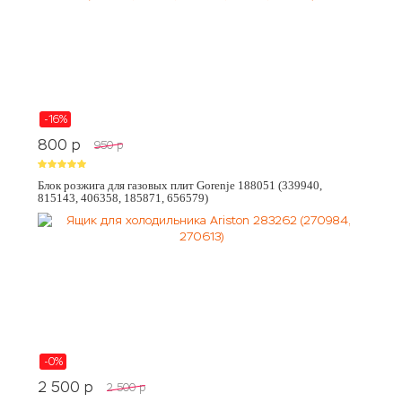
-16%
800
p
950
p
Блок розжига для газовых плит Gorenje 188051 (339940,
815143, 406358, 185871, 656579)
-0%
2 500
p
2 500
p