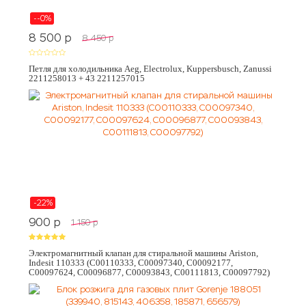
--0%
8 500
p
8 450
p
Петля для холодильника Aeg, Electrolux, Kuppersbusch, Zanussi
2211258013 + 43 2211257015
-22%
900
p
1 150
p
Электромагнитный клапан для стиральной машины Ariston,
Indesit 110333 (C00110333, C00097340, C00092177,
C00097624, C00096877, C00093843, C00111813, C00097792)