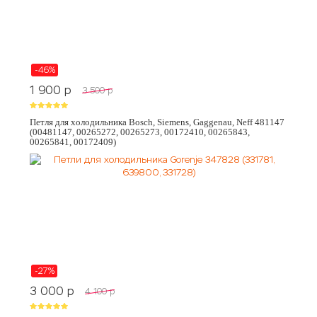
-46%
1 900
p
3 500
p
Петля для холодильника Bosch, Siemens, Gaggenau, Neff 481147
(00481147, 00265272, 00265273, 00172410, 00265843,
00265841, 00172409)
-27%
3 000
p
4 100
p