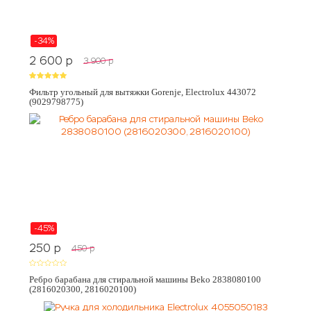
-34%
2 600
p
3 900
p
Фильтр угольный для вытяжки Gorenje, Electrolux 443072
(9029798775)
-45%
250
p
450
p
Ребро барабана для стиральной машины Beko 2838080100
(2816020300, 2816020100)