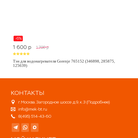
-6%
1 600
p
1 700
p
Тэн для водонагревателя Gorenje 765152 (346898, 285875,
125639)
КОНТАКТЫ
г.Москва, Загородное шоссе д.9, к.3 (
Подробнее
)
info@mek-bt.ru
8(495) 514-43-60