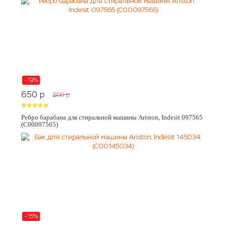
-19%
650
p
800
p
Ребро барабана для стиральной машины Ariston, Indesit 097565
(C00097565)
-15%