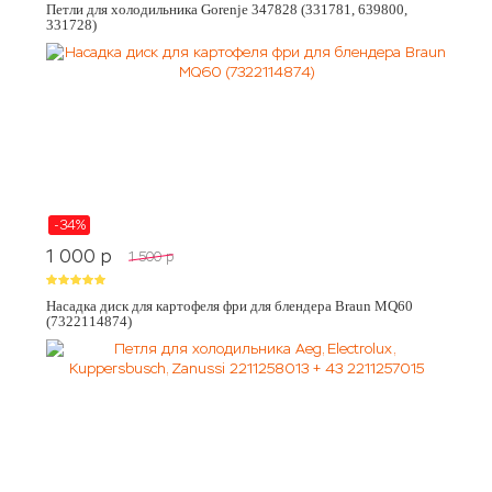
Петли для холодильника Gorenje 347828 (331781, 639800,
331728)
-34%
1 000
p
1 500
p
Насадка диск для картофеля фри для блендера Braun MQ60
(7322114874)