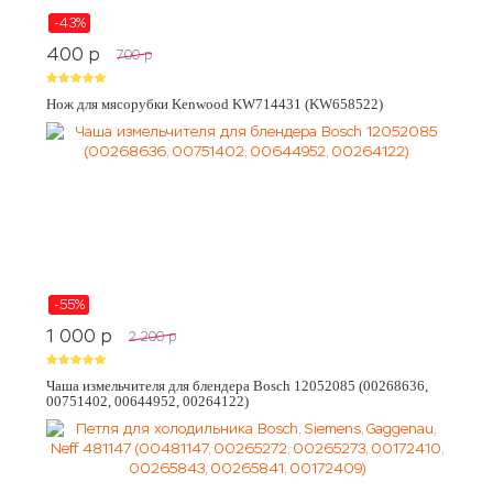
-43%
400
p
700
p
Нож для мясорубки Kenwood KW714431 (KW658522)
-55%
1 000
p
2 200
p
Чаша измельчителя для блендера Bosch 12052085 (00268636,
00751402, 00644952, 00264122)