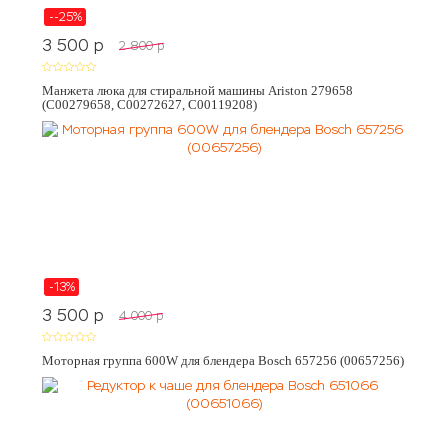
--25%
3 500
p
2 800
p
Манжета люка для стиральной машины Ariston 279658
(C00279658, C00272627, C00119208)
-13%
3 500
p
4 000
p
Моторная группа 600W для блендера Bosch 657256 (00657256)