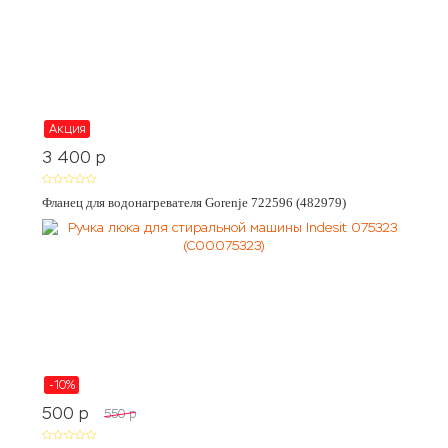
Акция
3 400
p
Фланец для водонагревателя Gorenje 722596 (482979)
-10%
500
p
550
p