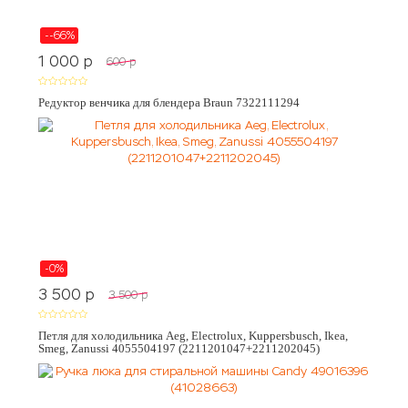
--66%
1 000
p
600
p
Редуктор венчика для блендера Braun 7322111294
-0%
3 500
p
3 500
p
Петля для холодильника Aeg, Electrolux, Kuppersbusch, Ikea,
Smeg, Zanussi 4055504197 (2211201047+2211202045)