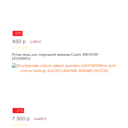
-61%
450
p
1 150
p
Ручка люка для стиральной машины Candy 49016396
(41028663)
--21%
7 300
p
6 000
p