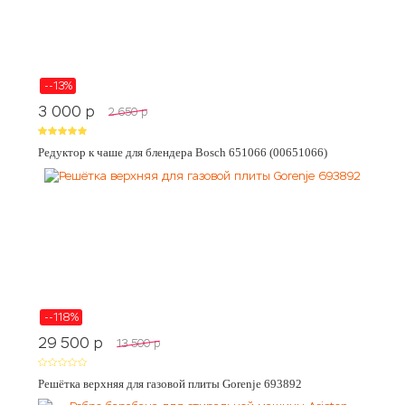
--13%
3 000
p
2 650
p
Редуктор к чаше для блендера Bosch 651066 (00651066)
--118%
29 500
p
13 500
p
Решётка верхняя для газовой плиты Gorenje 693892