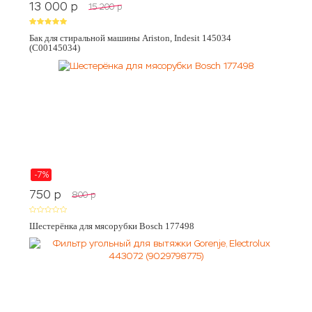
13 000
p
15 200
p
Бак для стиральной машины Ariston, Indesit 145034
(C00145034)
-7%
750
p
800
p
Шестерёнка для мясорубки Bosch 177498