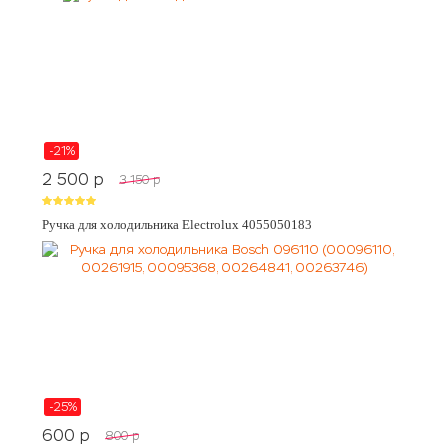
-21%
2 500
p
3 150
p
Ручка для холодильника Electrolux 4055050183
-25%
600
p
800
p