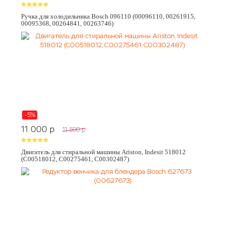
Ручка для холодильника Bosch 096110 (00096110, 00261915,
00095368, 00264841, 00263746)
-5%
11 000
p
11 500
p
Двигатель для стиральной машины Ariston, Indesit 518012
(C00518012, C00275461, C00302487)