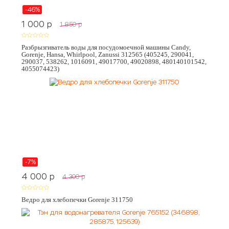
-46%
1 000
p
1 850
p
Разбрызгиватель воды для посудомоечной машины Candy,
Gorenje, Hansa, Whirlpool, Zanussi 312565 (405245, 290041,
290037, 538262, 1016091, 49017700, 49020898, 480140101542,
4055074423)
-7%
4 000
p
4 300
p
Ведро для хлебопечки Gorenje 311750