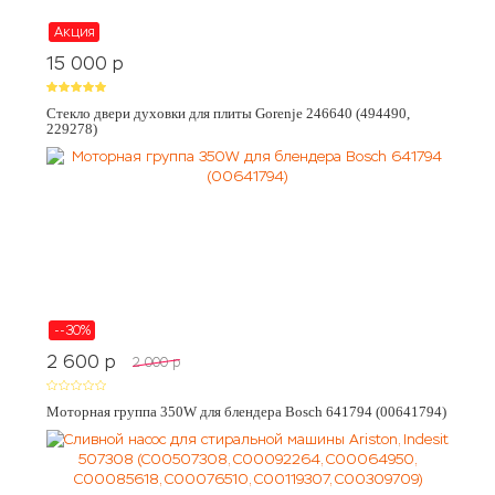
Акция
15 000
p
Стекло двери духовки для плиты Gorenje 246640 (494490,
229278)
--30%
2 600
p
2 000
p
Моторная группа 350W для блендера Bosch 641794 (00641794)