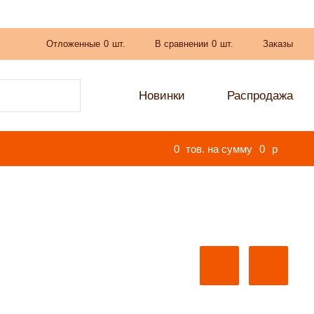
Отложенные
0
шт.
В сравнении
0
шт.
Заказы
Новинки
Распродажа
0
тов. на сумму
0
p