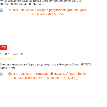
Ручка для холодильника Bosch 096110 (00096110, 00261915,
00095368, 00264841, 00263746)
-7%
2 900
p
3 100
p
Венчик - мешалка в сборе с редуктором для блендера Bosch 657379
(00657379)