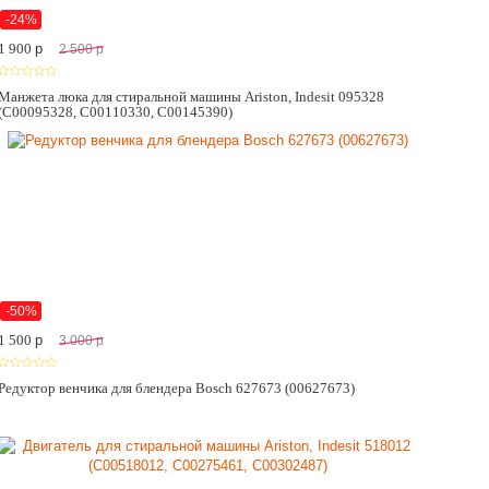
-24%
1 900
p
2 500
p
Манжета люка для стиральной машины Ariston, Indesit 095328
(C00095328, C00110330, C00145390)
-50%
1 500
p
3 000
p
Редуктор венчика для блендера Bosch 627673 (00627673)