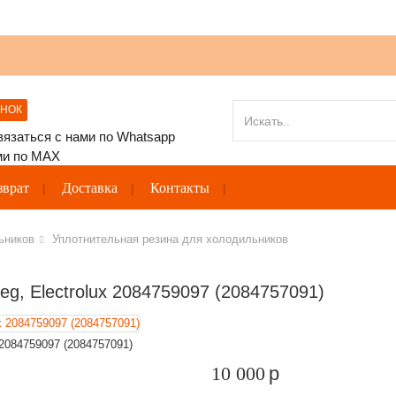
ОНОК
зврат
Доставка
Контакты
ьников
Уплотнительная резина для холодильников
g, Electrolux 2084759097 (2084757091)
2084759097 (2084757091)
10 000
p