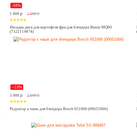
-34%
1 000
p
1 500
p
Насадка диск для картофеля фри для блендера Braun MQ60
(7322114874)
--13%
3 000
p
2 650
p
Редуктор к чаше для блендера Bosch 651066 (00651066)
,