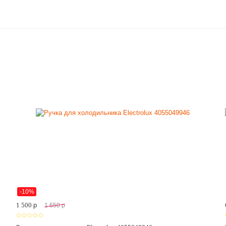
-10%
1 500
p
1 650
p