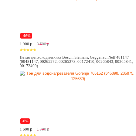
-46%
1 900
p
3 500
p
Петля для холодильника Bosch, Siemens, Gaggenau, Neff 481147
(00481147, 00265272, 00265273, 00172410, 00265843, 00265841,
00172409)
-6%
1 600
p
1 700
p