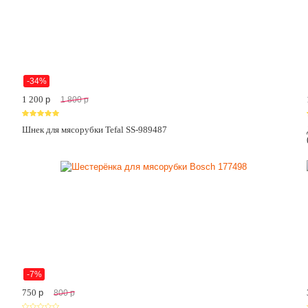
-34%
1 200
p
1 800
p
Шнек для мясорубки Tefal SS-989487
-7%
750
p
800
p