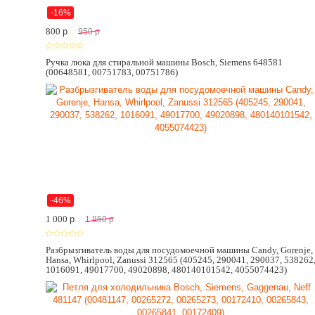
-16%
800
p
950
p
Ручка люка для стиральной машины Bosch, Siemens 648581
(00648581, 00751783, 00751786)
-46%
1 000
p
1 850
p
Разбрызгиватель воды для посудомоечной машины Candy, Gorenje,
Hansa, Whirlpool, Zanussi 312565 (405245, 290041, 290037, 538262
1016091, 49017700, 49020898, 480140101542, 4055074423)