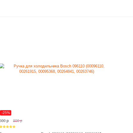
-25%
600
p
800
p