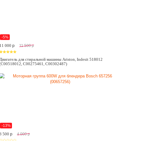
-5%
11 000
p
11 500
p
Двигатель для стиральной машины Ariston, Indesit 518012
(C00518012, C00275461, C00302487)
-13%
3 500
p
4 000
p