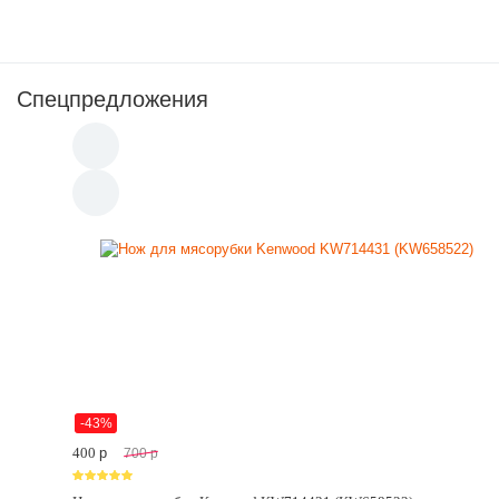
Спецпредложения
-43%
400
p
700
p