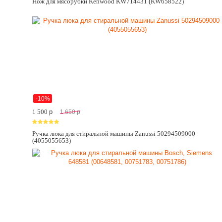
Нож для мясорубки Kenwood KW714431 (KW658522)
-10%
1 500
p
1 650
p
Ручка люка для стиральной машины Zanussi 50294509000
(4055055653)