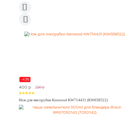
-43%
400
p
700
p
Нож для мясорубки Kenwood KW714431 (KW658522)