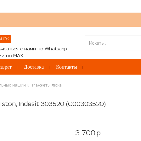
ОНОК
зврат
Доставка
Контакты
альных машин
Манжеты люка
ston, Indesit 303520 (C00303520)
3 700
p