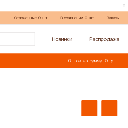
Отложенные
0
шт.
В сравнении
0
шт.
Заказы
Новинки
Распродажа
0
тов. на сумму
0
p