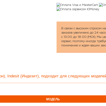
В связи с высоким спросом н
заказов увеличено до 24 часо
с 13:00 до 18:00 (МСК). Мы 
сервис, поэтому иногда треб
понимание и ждем ваших зак
н), Indesit (Индезит), подходит для следующих моделе
МОДЕЛЬ