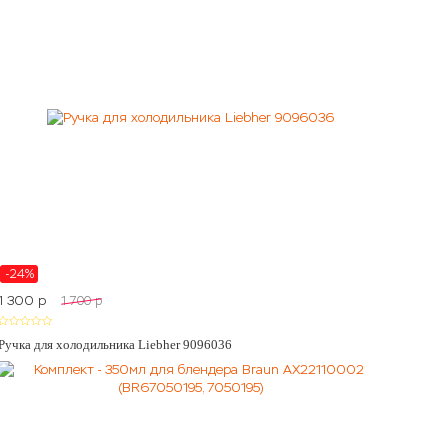
-24%
1 300
p
1 700
p
Ручка для холодильника Liebher 9096036