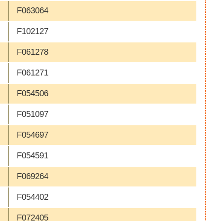
F063064
F102127
F061278
F061271
F054506
F051097
F054697
F054591
F069264
F054402
F072405