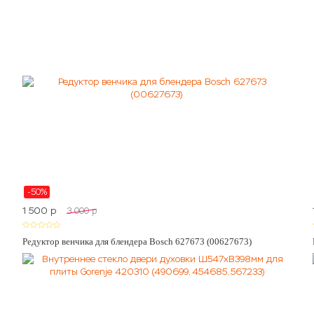
-50%
1 500
p
3 000
p
Редуктор венчика для блендера Bosch 627673 (00627673)