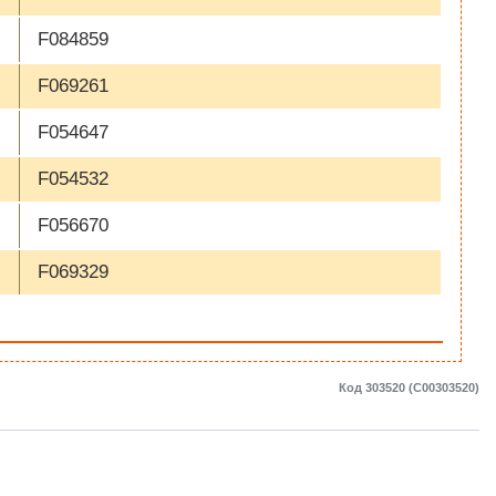
F084859
F069261
F054647
F054532
F056670
F069329
Код 303520 (C00303520)