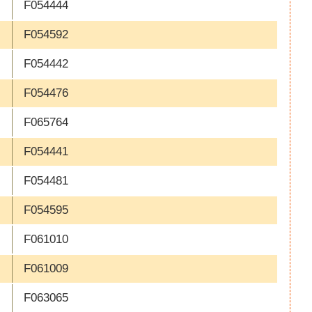
F054444
F054592
F054442
F054476
F065764
F054441
F054481
F054595
F061010
F061009
F063065