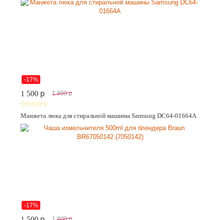
-17%
1 500
p
1 800
p
Манжета люка для стиральной машины Samsung DC64-01664A
-17%
1 500
p
1 800
p