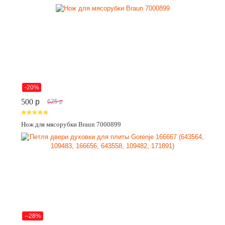
-20%
500
p
625
p
Нож для мясорубки Braun 7000899
--28%