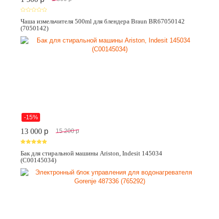
Чаша измельчителя 500ml для блендера Braun BR67050142
(7050142)
-15%
13 000
p
15 200
p
Бак для стиральной машины Ariston, Indesit 145034
(C00145034)