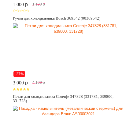
1 000
p
1 100
p
Ручка для холодильника Bosch 369542 (00369542)
-27%
3 000
p
4 100
p
Петли для холодильника Gorenje 347828 (331781, 639800,
331728)