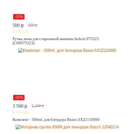
-10%
500
p
550
p
Ручка люка для стиральной машины Indesit 075323
(C00075323)
-32%
3 500
p
5 100
p
Комплект - 500ml, для блендера Braun AX22110060