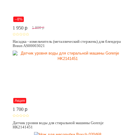
--8%
1 950
p
1 800
p
Насадка - измельчитель (металлический стержень) для блендера
Braun AS00003021
Акция
1 700
p
Датчик уровня воды для стиральной машины Gorenje
HK2141451