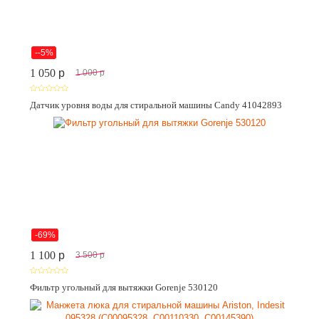
--5%
1 050
p
1 000
p
Датчик уровня воды для стиральной машины Candy 41042893
-69%
1 100
p
3 500
p
Фильтр угольный для вытяжки Gorenje 530120