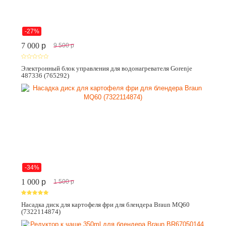
-27%
7 000
p
9 500
p
Электронный блок управления для водонагревателя Gorenje
487336 (765292)
-34%
1 000
p
1 500
p
Насадка диск для картофеля фри для блендера Braun MQ60
(7322114874)