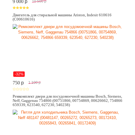
9 000
p
10 500
p
Двигатель для стиральной машины Ariston, Indesit 610616
(C00610616)
-32%
750
p
1 100
p
Ремкомплект двери для посудомоечной машины Bosch, Siemens,
Neff, Gaggenau 754866 (00751866, 00754869, 00626662, 754866
659339, 623540, 627230, 540238)