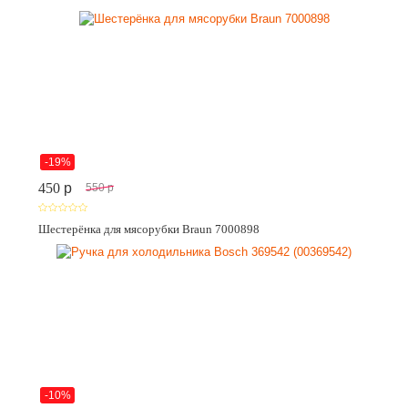
-19%
450
p
550
p
Шестерёнка для мясорубки Braun 7000898
-10%