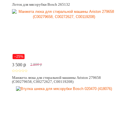
Лоток для мясорубки Bosch 265132
--25%
3 500
p
2 800
p
Манжета люка для стиральной машины Ariston 279658
(C00279658, C00272627, C00119208)