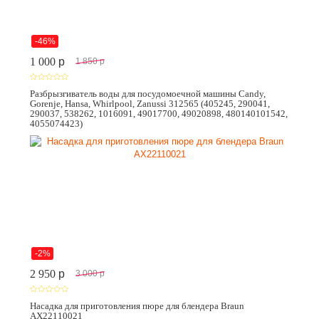
-46%
1 000
p
1 850
p
Разбрызгиватель воды для посудомоечной машины Candy,
Gorenje, Hansa, Whirlpool, Zanussi 312565 (405245, 290041,
290037, 538262, 1016091, 49017700, 49020898, 480140101542,
4055074423)
-2%
2 950
p
3 000
p
Насадка для приготовления пюре для блендера Braun
AX22110021