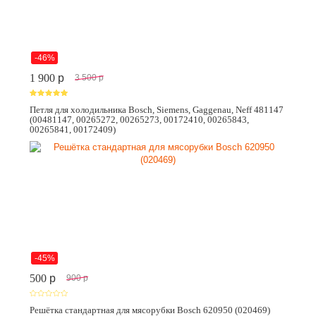
-46%
1 900
p
3 500
p
Петля для холодильника Bosch, Siemens, Gaggenau, Neff 481147
(00481147, 00265272, 00265273, 00172410, 00265843,
00265841, 00172409)
-45%
500
p
900
p
Решётка стандартная для мясорубки Bosch 620950 (020469)