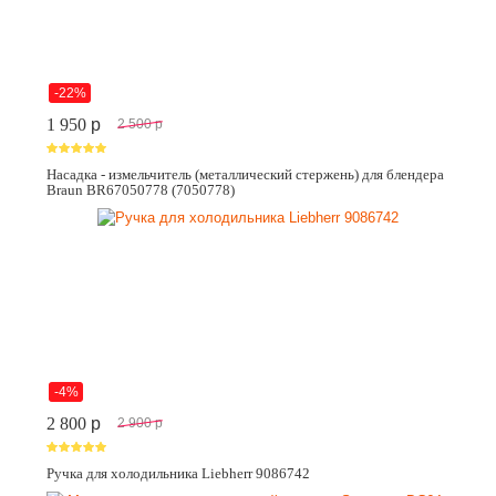
-22%
1 950
p
2 500
p
Насадка - измельчитель (металлический стержень) для блендера
Braun BR67050778 (7050778)
-4%
2 800
p
2 900
p
Ручка для холодильника Liebherr 9086742