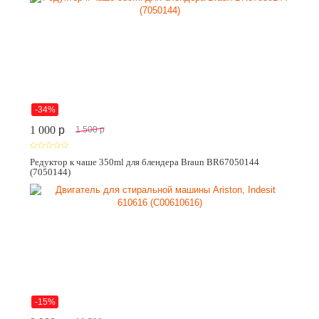
-34%
1 000
p
1 500
p
Редуктор к чаше 350ml для блендера Braun BR67050144
(7050144)
-15%