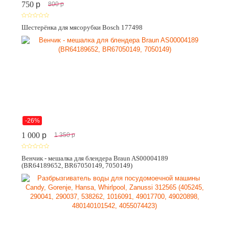
750
p
800
p
Шестерёнка для мясорубки Bosch 177498
-26%
1 000
p
1 350
p
Венчик - мешалка для блендера Braun AS00004189
(BR64189652, BR67050149, 7050149)