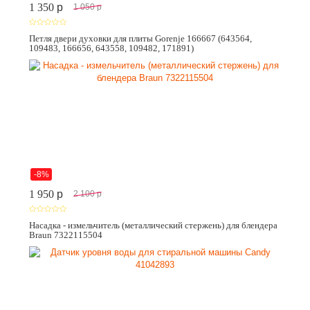
1 350
p
1 050
p
Петля двери духовки для плиты Gorenje 166667 (643564,
109483, 166656, 643558, 109482, 171891)
-8%
1 950
p
2 100
p
Насадка - измельчитель (металлический стержень) для блендера
Braun 7322115504