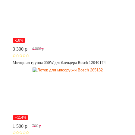
-18%
3 300
p
4 000
p
Моторная группа 650W для блендера Bosch 12040174
--114%
1 500
p
700
p