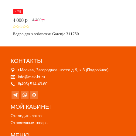
-7%
4 000
p
4 300
p
Ведро для хлебопечки Gorenje 311750
КОНТАКТЫ
г.Москва, Загородное шоссе д.9, к.3 (
Подробнее
)
info@mek-bt.ru
8(495) 514-43-60
МОЙ КАБИНЕТ
Отследить заказ
Отложенные товары
МЕНЮ