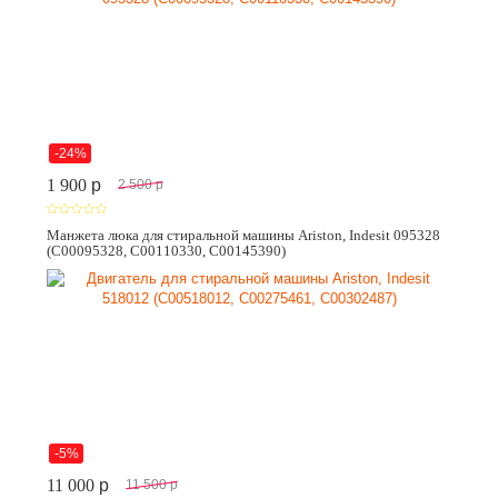
-24%
1 900
p
2 500
p
Манжета люка для стиральной машины Ariston, Indesit 095328
(C00095328, C00110330, C00145390)
-5%
11 000
p
11 500
p