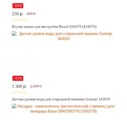
-59%
250
p
600
p
Втулка шнека для мясорубки Bosch 020470 (418076)
-41%
1 300
p
2 200
p
Датчик уровня воды для стиральной машины Gorenje 343010