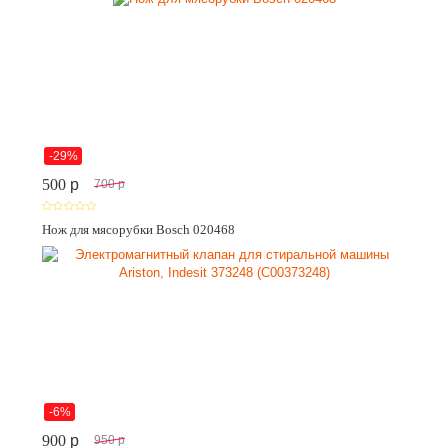
-29%
500
p
700
p
Нож для мясорубки Bosch 020468
-6%
900
p
950
p