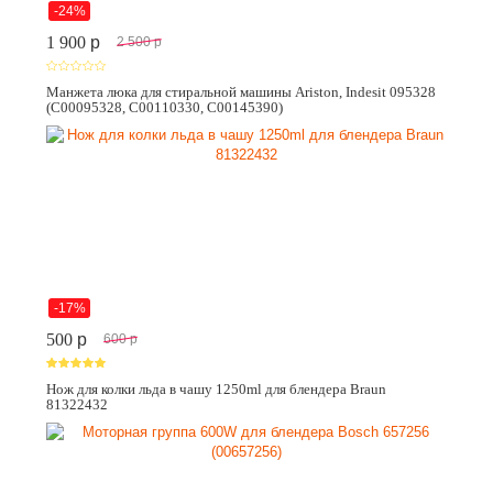
-24%
1 900
p
2 500
p
Манжета люка для стиральной машины Ariston, Indesit 095328
(C00095328, C00110330, C00145390)
-17%
500
p
600
p
Нож для колки льда в чашу 1250ml для блендера Braun
81322432