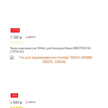
-17%
1 500
p
1 800
p
Чаша измельчителя 500ml для блендера Braun BR67050142
(7050142)
-6%
1 600
p
1 700
p