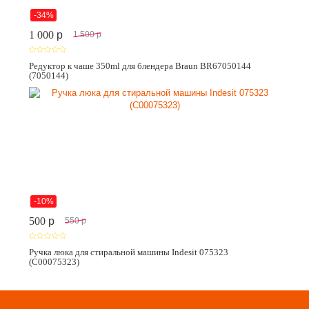
-34%
1 000
p
1 500
p
Редуктор к чаше 350ml для блендера Braun BR67050144
(7050144)
-10%
500
p
550
p
Ручка люка для стиральной машины Indesit 075323
(C00075323)