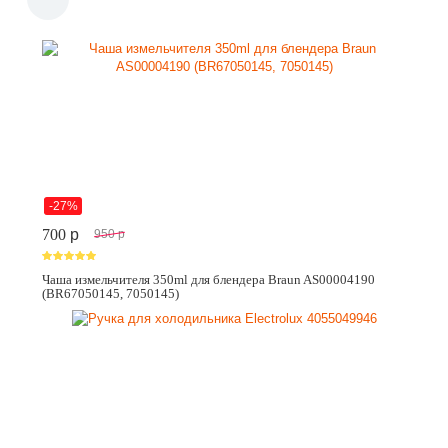
-27%
700
p
950
p
Чаша измельчителя 350ml для блендера Braun AS00004190
(BR67050145, 7050145)