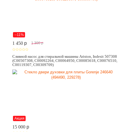
--11%
1 450
p
1 300
p
Сливной насос для стиральной машины Ariston, Indesit 507308
(C00507308, C00092264, C00064950, C00085618, C00076510,
C00119307, C00309709)
Акция
15 000
p