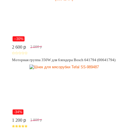
--30%
2 600
p
2 000
p
Моторная группа 350W для блендера Bosch 641794 (00641794)
-34%
1 200
p
1 800
p