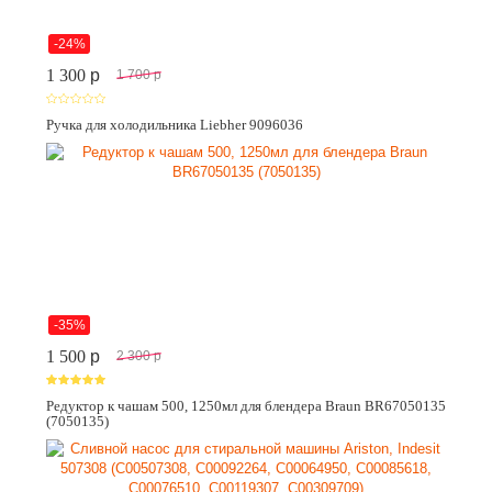
-24%
1 300
p
1 700
p
Ручка для холодильника Liebher 9096036
-35%
1 500
p
2 300
p
Редуктор к чашам 500, 1250мл для блендера Braun BR67050135
(7050135)