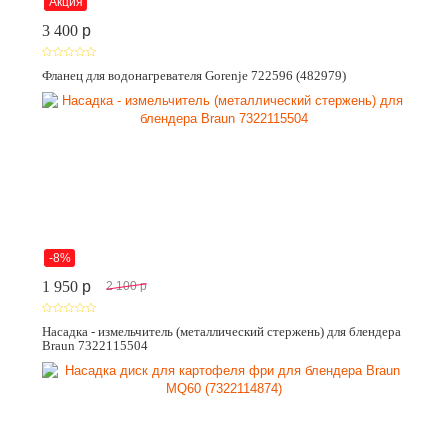
Акция
3 400
p
Фланец для водонагревателя Gorenje 722596 (482979)
-8%
1 950
p
2 100
p
Насадка - измельчитель (металлический стержень) для блендера
Braun 7322115504