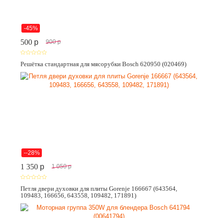
-45%
500
p
900
p
Решётка стандартная для мясорубки Bosch 620950 (020469)
--28%
1 350
p
1 050
p
Петля двери духовки для плиты Gorenje 166667 (643564,
109483, 166656, 643558, 109482, 171891)