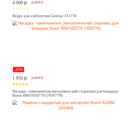
4 000
p
4 300
p
Ведро для хлебопечки Gorenje 311750
-22%
1 950
p
2 500
p
Насадка - измельчитель (металлический стержень) для блендера
Braun BR67050778 (7050778)