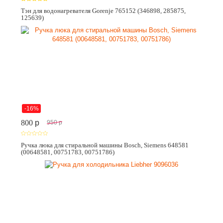
Тэн для водонагревателя Gorenje 765152 (346898, 285875,
125639)
-16%
800
p
950
p
Ручка люка для стиральной машины Bosch, Siemens 648581
(00648581, 00751783, 00751786)