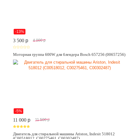
-13%
3 500
p
4 000
p
Моторная группа 600W для блендера Bosch 657256 (00657256)
-5%
11 000
p
11 500
p
Двигатель для стиральной машины Ariston, Indesit 518012
(C00518012, C00275461, C00302487)