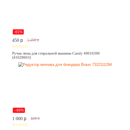
-61%
450
p
1 150
p
Ручка люка для стиральной машины Candy 49016396
(41028663)
--66%
1 000
p
600
p