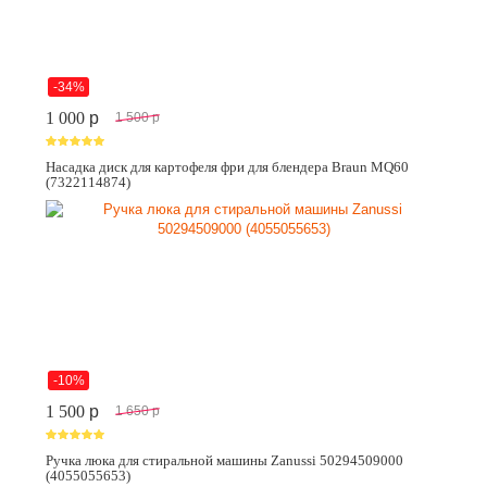
-34%
1 000
p
1 500
p
Насадка диск для картофеля фри для блендера Braun MQ60
(7322114874)
-10%
1 500
p
1 650
p
Ручка люка для стиральной машины Zanussi 50294509000
(4055055653)