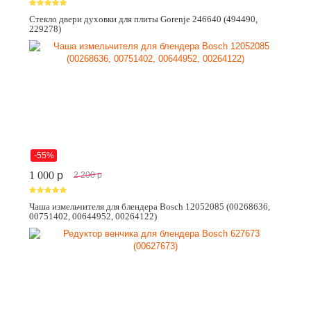
Стекло двери духовки для плиты Gorenje 246640 (494490,
229278)
-55%
1 000
p
2 200
p
Чаша измельчителя для блендера Bosch 12052085 (00268636,
00751402, 00644952, 00264122)