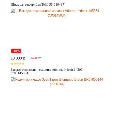
Шнек для мясорубки Tefal SS-989487
-15%
13 000
p
15 200
p
Бак для стиральной машины Ariston, Indesit 145034
(C00145034)