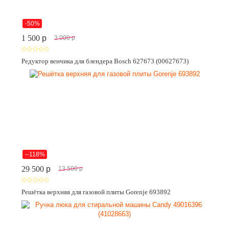
-50%
1 500
p
3 000
p
Редуктор венчика для блендера Bosch 627673 (00627673)
--118%
29 500
p
13 500
p
Решётка верхняя для газовой плиты Gorenje 693892