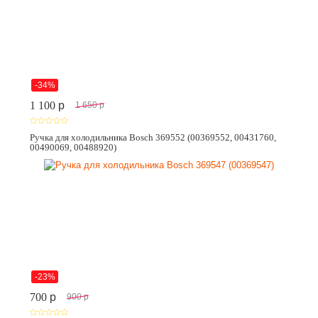
-34%
1 100
p
1 650
p
Ручка для холодильника Bosch 369552 (00369552, 00431760,
00490069, 00488920)
-23%
700
p
900
p