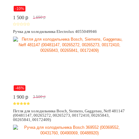
-10%
1 500
p
1 650
p
Ручка для холодильника Electrolux 4055049946
-46%
1 900
p
3 500
p
Петля для холодильника Bosch, Siemens, Gaggenau, Neff 481147
(00481147, 00265272, 00265273, 00172410, 00265843,
00265841, 00172409)