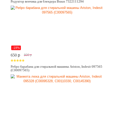
Редуктор венчика для блендера Braun 7322111294
-19%
650
p
800
p
Ребро барабана для стиральной машины Ariston, Indesit 097565
(C00097565)