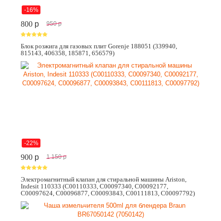
-16%
800
p
950
p
Блок розжига для газовых плит Gorenje 188051 (339940,
815143, 406358, 185871, 656579)
-22%
900
p
1 150
p
Электромагнитный клапан для стиральной машины Ariston,
Indesit 110333 (C00110333, C00097340, C00092177,
C00097624, C00096877, C00093843, C00111813, C00097792)