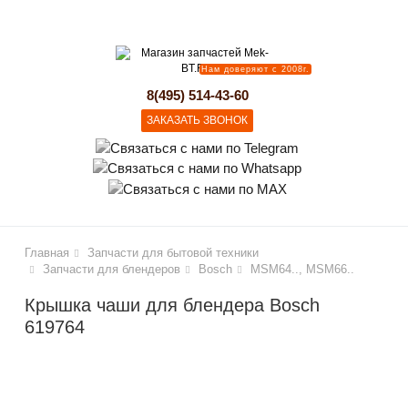
lose
Нам доверяют с 2008г.
8(495) 514-43-60
ЗАКАЗАТЬ ЗВОНОК
Главная
Запчасти для бытовой техники
Запчасти для блендеров
Bosch
MSM64.., MSM66..
Крышка чаши для блендера Bosch
619764