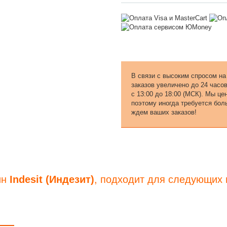
В связи с высоким спросом на
заказов увеличено до 24 часо
с 13:00 до 18:00 (МСК). Мы ц
поэтому иногда требуется бол
ждем ваших заказов!
ин
Indesit (Индезит)
, подходит для следующих