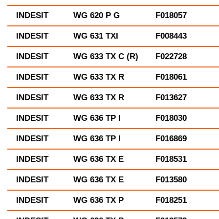
INDESIT
WG 620 P G
F018057
INDESIT
WG 631 TXI
F008443
INDESIT
WG 633 TX C (R)
F022728
INDESIT
WG 633 TX R
F018061
INDESIT
WG 633 TX R
F013627
INDESIT
WG 636 TP I
F018030
INDESIT
WG 636 TP I
F016869
INDESIT
WG 636 TX E
F018531
INDESIT
WG 636 TX E
F013580
INDESIT
WG 636 TX P
F018251