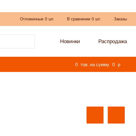
Отложенные
0
шт.
В сравнении
0
шт.
Заказы
Новинки
Распродажа
0
тов. на сумму
0
p