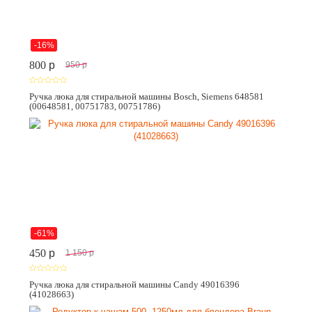
-16%
800
p
950
p
Ручка люка для стиральной машины Bosch, Siemens 648581
(00648581, 00751783, 00751786)
-61%
450
p
1 150
p
Ручка люка для стиральной машины Candy 49016396
(41028663)