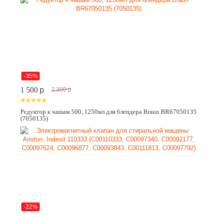
-35%
1 500
p
2 300
p
Редуктор к чашам 500, 1250мл для блендера Braun BR67050135
(7050135)
-22%