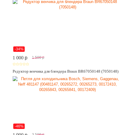
-34%
1 000
p
1 500
p
Редуктор венчика для блендера Braun BR67050148 (7050148)
-46%
1 900
p
3 500
p