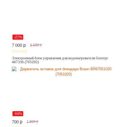
-27%
7 000
p
9 500
p
Электронный блок управления для водонагревателя Gorenje
487336 (765292)
-64%
700
p
1 900
p