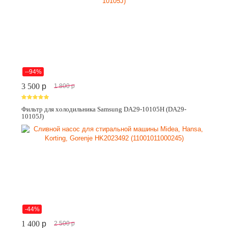
--94%
3 500
p
1 800
p
Фильтр для холодильника Samsung DA29-10105H (DA29-
10105J)
-44%
1 400
p
2 500
p