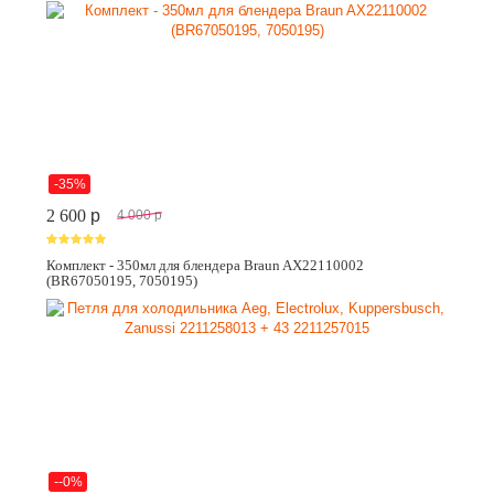
-35%
2 600
p
4 000
p
Комплект - 350мл для блендера Braun AX22110002
(BR67050195, 7050195)
--0%