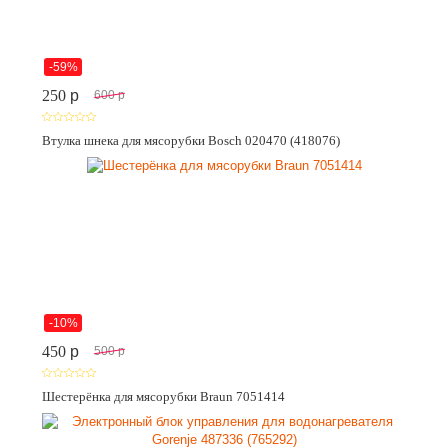
-59%
250
p
600
p
Втулка шнека для мясорубки Bosch 020470 (418076)
-10%
450
p
500
p
Шестерёнка для мясорубки Braun 7051414