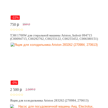
-22%
750
p
950
p
ТЭН 1700W для стиральной машины Ariston, Indesit 094715
(C00094715, C00292762, C00255122, C00255452, C006380151)
-0%
2 500
p
2 500
p
Ящик для холодильника Ariston 283262 (270984, 270613)