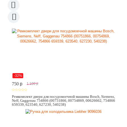
-32%
750
p
1 100
p
Ремкомплект двери для посудомоечной машины Bosch, Siemens,
Neff, Gaggenau 754866 (00751866, 00754869, 00626662, 754866
659339, 623540, 627230, 540238)