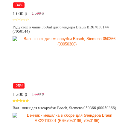
-34%
1 000
p
1 500
p
Редуктор к чаше 350ml для блендера Braun BR67050144
(7050144)
-25%
1 200
p
1 600
p
Вал - шнек для мясорубки Bosch, Siemens 050366 (00050366)