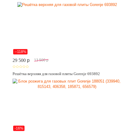
--118%
29 500
p
13 500
p
Решётка верхняя для газовой плиты Gorenje 693892
-16%