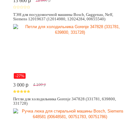
13 600
p
18 000
p
ТЭН для посудомоечной машины Bosch, Gaggenau, Neff,
Siemens 12019637 (12014980, 12024284, 00655540)
-27%
3 000
p
4 100
p
Петли для холодильника Gorenje 347828 (331781, 639800,
331728)