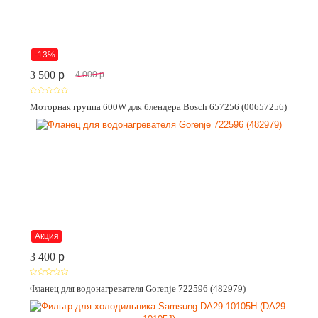
-13%
3 500
p
4 000
p
Моторная группа 600W для блендера Bosch 657256 (00657256)
Акция
3 400
p
Фланец для водонагревателя Gorenje 722596 (482979)