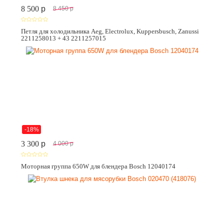
8 500
p
8 450
p
Петля для холодильника Aeg, Electrolux, Kuppersbusch, Zanussi
2211258013 + 43 2211257015
-18%
3 300
p
4 000
p
Моторная группа 650W для блендера Bosch 12040174