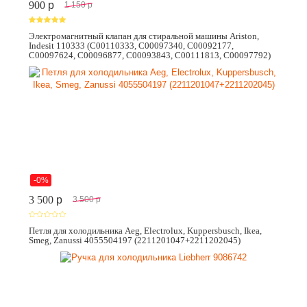
900
p
1 150
p
Электромагнитный клапан для стиральной машины Ariston,
Indesit 110333 (C00110333, C00097340, C00092177,
C00097624, C00096877, C00093843, C00111813, C00097792)
-0%
3 500
p
3 500
p
Петля для холодильника Aeg, Electrolux, Kuppersbusch, Ikea,
Smeg, Zanussi 4055504197 (2211201047+2211202045)