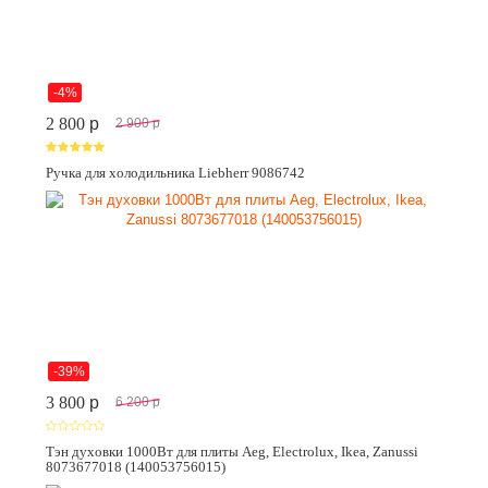
-4%
2 800
p
2 900
p
Ручка для холодильника Liebherr 9086742
-39%
3 800
p
6 200
p
Тэн духовки 1000Вт для плиты Aeg, Electrolux, Ikea, Zanussi
8073677018 (140053756015)