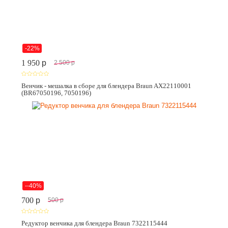
-22%
1 950
p
2 500
p
Венчик - мешалка в сборе для блендера Braun AX22110001
(BR67050196, 7050196)
--40%
700
p
500
p
Редуктор венчика для блендера Braun 7322115444