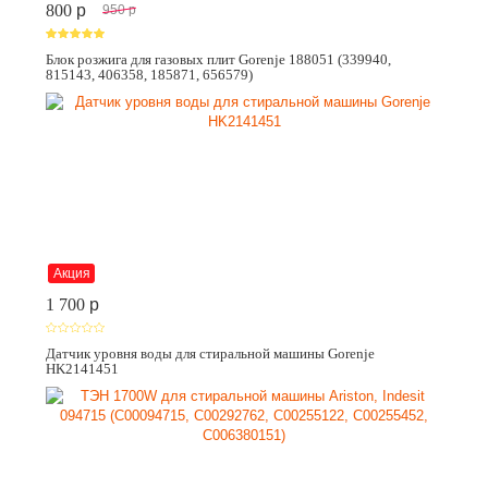
800
p
950
p
Блок розжига для газовых плит Gorenje 188051 (339940,
815143, 406358, 185871, 656579)
Акция
1 700
p
Датчик уровня воды для стиральной машины Gorenje
HK2141451