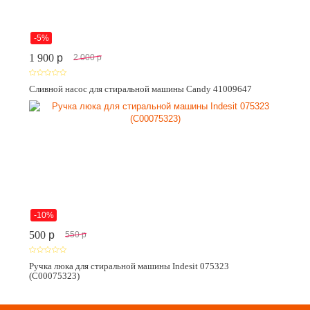
-5%
1 900
p
2 000
p
Сливной насос для стиральной машины Candy 41009647
-10%
500
p
550
p
Ручка люка для стиральной машины Indesit 075323
(C00075323)