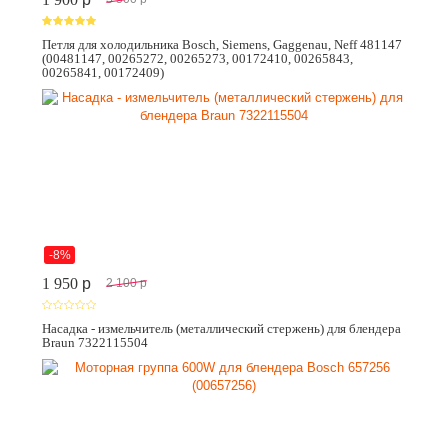
Петля для холодильника Bosch, Siemens, Gaggenau, Neff 481147
(00481147, 00265272, 00265273, 00172410, 00265843,
00265841, 00172409)
-8%
1 950
p
2 100
p
Насадка - измельчитель (металлический стержень) для блендера
Braun 7322115504