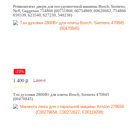
Ремкомплект двери для посудомоечной машины Bosch, Siemens,
Neff, Gaggenau 754866 (00751866, 00754869, 00626662, 754866
659339, 623540, 627230, 540238)
-23%
1 400
p
1 800
p
Тэн духовки 2800Вт для плиты Bosch, Siemens 470845
(00470845)