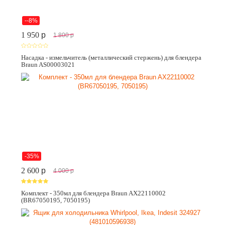
--8%
1 950
p
1 800
p
Насадка - измельчитель (металлический стержень) для блендера
Braun AS00003021
-35%
2 600
p
4 000
p
Комплект - 350мл для блендера Braun AX22110002
(BR67050195, 7050195)