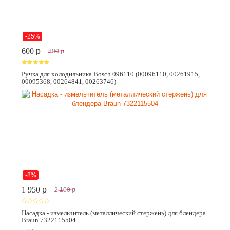
-25%
600
p
800
p
Ручка для холодильника Bosch 096110 (00096110, 00261915,
00095368, 00264841, 00263746)
-8%
1 950
p
2 100
p
Насадка - измельчитель (металлический стержень) для блендера
Braun 7322115504