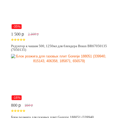
-35%
1 500
p
2 300
p
Редуктор к чашам 500, 1250мл для блендера Braun BR67050135
(7050135)
-16%
800
p
950
p
Блок розжига для газовых плит Gorenje 188051 (339940,