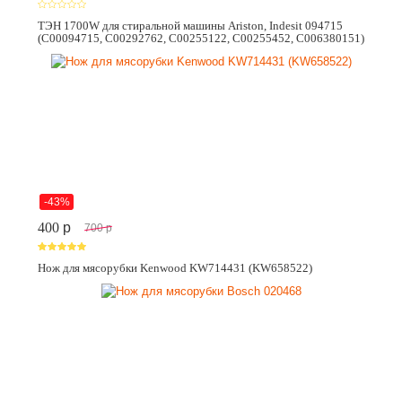
ТЭН 1700W для стиральной машины Ariston, Indesit 094715
(C00094715, C00292762, C00255122, C00255452, C006380151)
-43%
400
p
700
p
Нож для мясорубки Kenwood KW714431 (KW658522)