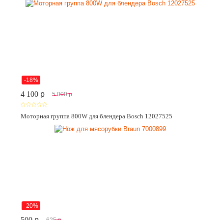
-18%
4 100
p
5 000
p
Моторная группа 800W для блендера Bosch 12027525
-20%
500
p
625
p