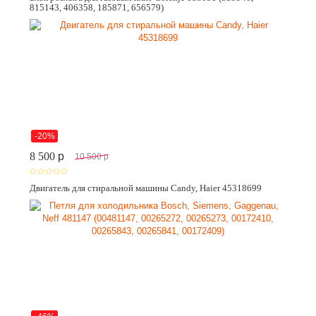
815143, 406358, 185871, 656579)
-20%
8 500
p
10 500
p
Двигатель для стиральной машины Candy, Haier 45318699