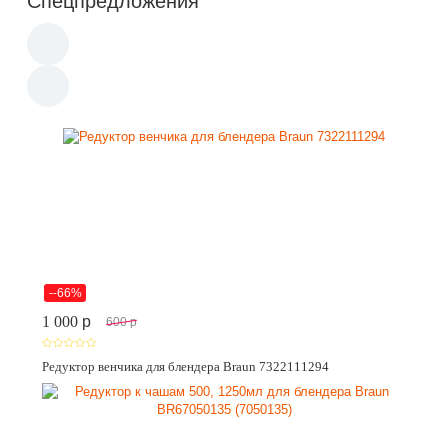
Спецпредложения
--66%
1 000
p
600
p
Редуктор венчика для блендера Braun 7322111294