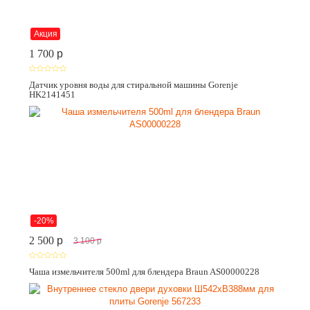
Акция
1 700
p
Датчик уровня воды для стиральной машины Gorenje
HK2141451
-20%
2 500
p
3 100
p
Чаша измельчителя 500ml для блендера Braun AS00000228