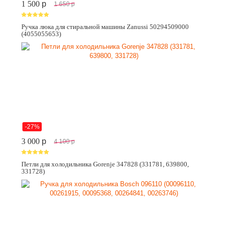
1 500
p
1 650
p
Ручка люка для стиральной машины Zanussi 50294509000
(4055055653)
-27%
3 000
p
4 100
p
Петли для холодильника Gorenje 347828 (331781, 639800,
331728)