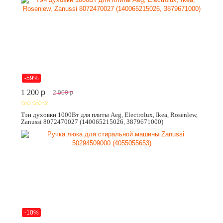
-59%
1 200
p
2 900
p
Тэн духовки 1000Вт для плиты Aeg, Electrolux, Ikea, Rosenlew,
Zanussi 8072470027 (140065215026, 3879671000)
-10%