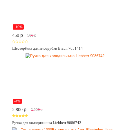
-10%
450
p
500
p
Шестерёнка для мясорубки Braun 7051414
-4%
2 800
p
2 900
p
Ручка для холодильника Liebherr 9086742