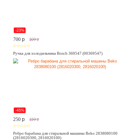
-23%
700
p
900
p
Ручка для холодильника Bosch 369547 (00369547)
-45%
250
p
450
p
Ребро барабана для стиральной машины Beko 2838080100
(2816020300, 2816020100)