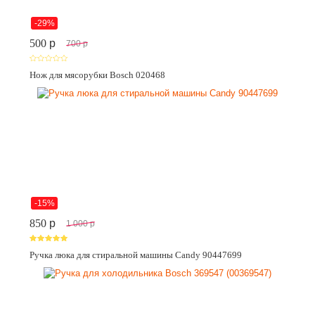
-29%
500
p
700
p
Нож для мясорубки Bosch 020468
-15%
850
p
1 000
p
Ручка люка для стиральной машины Candy 90447699