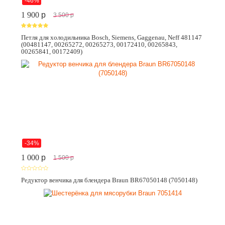
-46%
1 900
p
3 500
p
Петля для холодильника Bosch, Siemens, Gaggenau, Neff 481147
(00481147, 00265272, 00265273, 00172410, 00265843,
00265841, 00172409)
-34%
1 000
p
1 500
p
Редуктор венчика для блендера Braun BR67050148 (7050148)