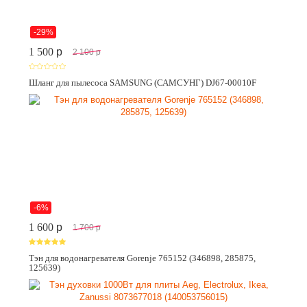
-29%
1 500
p
2 100
p
Шланг для пылесоса SAMSUNG (САМСУНГ) DJ67-00010F
-6%
1 600
p
1 700
p
Тэн для водонагревателя Gorenje 765152 (346898, 285875,
125639)