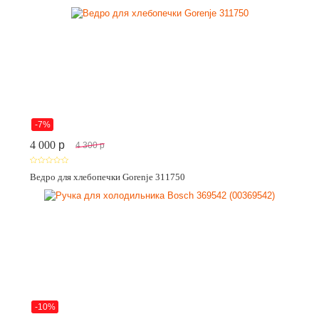
-7%
4 000
p
4 300
p
Ведро для хлебопечки Gorenje 311750
-10%