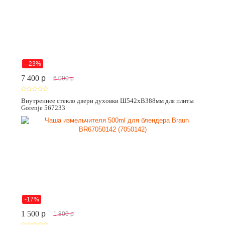
--23%
7 400
p
6 000
p
Внутреннее стекло двери духовки Ш542хВ388мм для плиты
Gorenje 567233
-17%
1 500
p
1 800
p