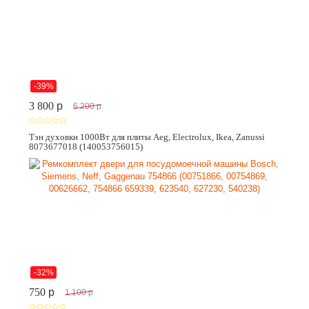
-39%
3 800
p
6 200
p
Тэн духовки 1000Вт для плиты Aeg, Electrolux, Ikea, Zanussi
8073677018 (140053756015)
-32%
750
p
1 100
p