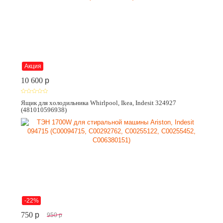
Акция
10 600
p
Ящик для холодильника Whirlpool, Ikea, Indesit 324927
(481010596938)
-22%
750
p
950
p