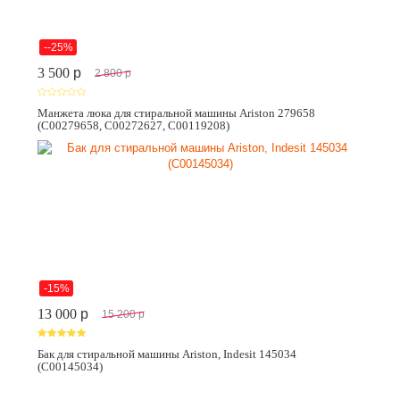
--25%
3 500
p
2 800
p
Манжета люка для стиральной машины Ariston 279658
(C00279658, C00272627, C00119208)
-15%
13 000
p
15 200
p
Бак для стиральной машины Ariston, Indesit 145034
(C00145034)