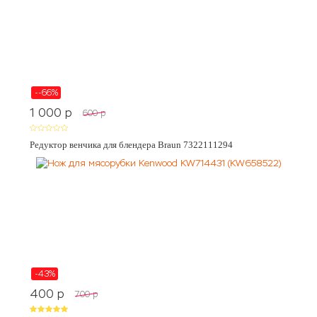
--66%
1 000
p
600
p
Редуктор венчика для блендера Braun 7322111294
-43%
400
p
700
p