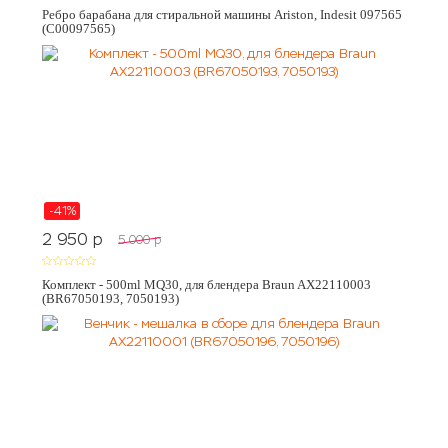
Ребро барабана для стиральной машины Ariston, Indesit 097565
(C00097565)
-41%
2 950
p
5 000
p
Комплект - 500ml MQ30, для блендера Braun AX22110003
(BR67050193, 7050193)