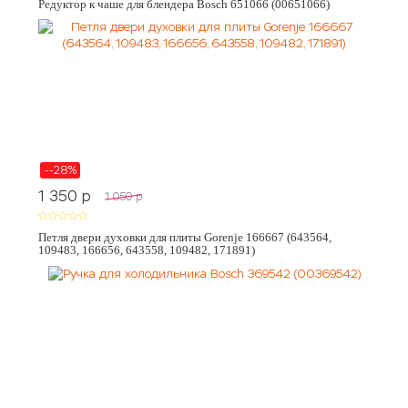
Редуктор к чаше для блендера Bosch 651066 (00651066)
--28%
1 350
p
1 050
p
Петля двери духовки для плиты Gorenje 166667 (643564,
109483, 166656, 643558, 109482, 171891)