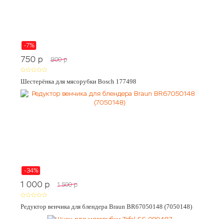
-7%
750
p
800
p
Шестерёнка для мясорубки Bosch 177498
-34%
1 000
p
1 500
p
Редуктор венчика для блендера Braun BR67050148 (7050148)