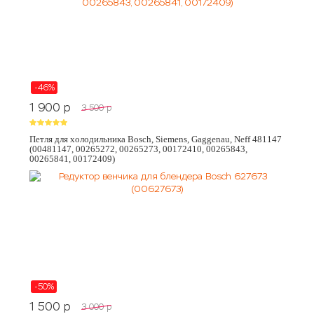
-46%
1 900
p
3 500
p
Петля для холодильника Bosch, Siemens, Gaggenau, Neff 481147
(00481147, 00265272, 00265273, 00172410, 00265843,
00265841, 00172409)
-50%
1 500
p
3 000
p