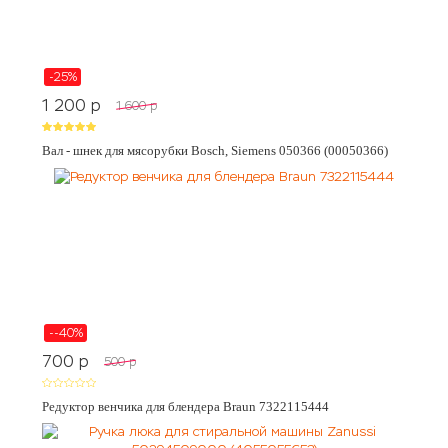
-25%
1 200
p
1 600
p
Вал - шнек для мясорубки Bosch, Siemens 050366 (00050366)
--40%
700
p
500
p
Редуктор венчика для блендера Braun 7322115444