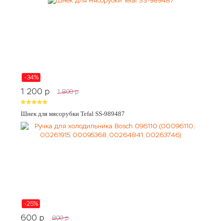
-34%
1 200
p
1 800
p
Шнек для мясорубки Tefal SS-989487
-25%
600
p
800
p