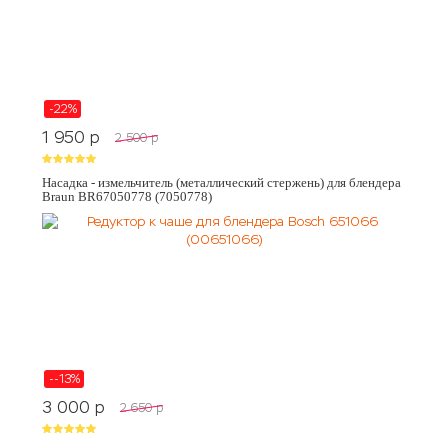
-22%
1 950
p
2 500
p
Насадка - измельчитель (металлический стержень) для блендера
Braun BR67050778 (7050778)
--13%
3 000
p
2 650
p