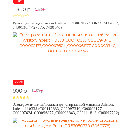
-14%
1 300
p
1 500
p
Ручка для холодильника Liebherr 7430670 (7430672, 7432602,
7430138, 7427775, 7430140)
-22%
900
p
1 150
p
Электромагнитный клапан для стиральной машины Ariston,
Indesit 110333 (C00110333, C00097340, C00092177,
C00097624, C00096877, C00093843, C00111813, C00097792)