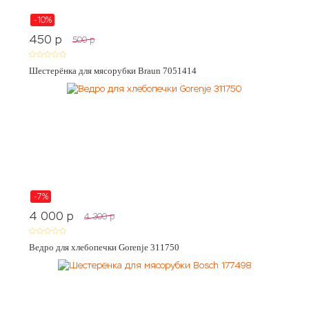
-10%
450
p
500
p
Шестерёнка для мясорубки Braun 7051414
-7%
4 000
p
4 300
p
Ведро для хлебопечки Gorenje 311750