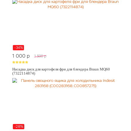
-34%
1 000
p
1 500
p
Насадка диск для картофеля фри для блендера Braun MQ60
(7322114874)
-28%