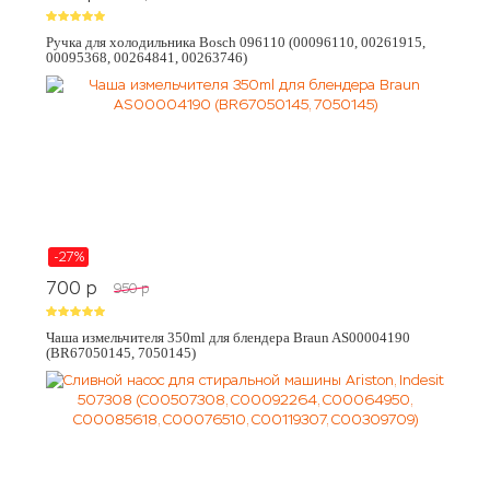
Ручка для холодильника Bosch 096110 (00096110, 00261915,
00095368, 00264841, 00263746)
-27%
700
p
950
p
Чаша измельчителя 350ml для блендера Braun AS00004190
(BR67050145, 7050145)