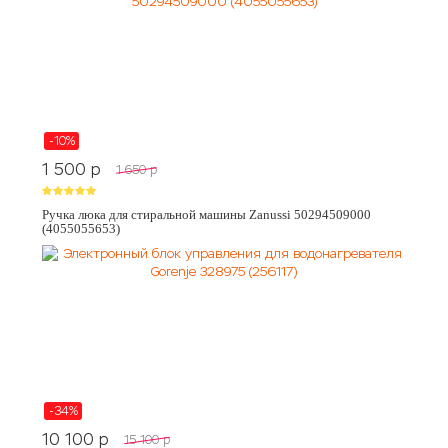
-10%
1 500
p
1 650
p
Ручка люка для стиральной машины Zanussi 50294509000
(4055055653)
-34%
10 100
p
15 100
p