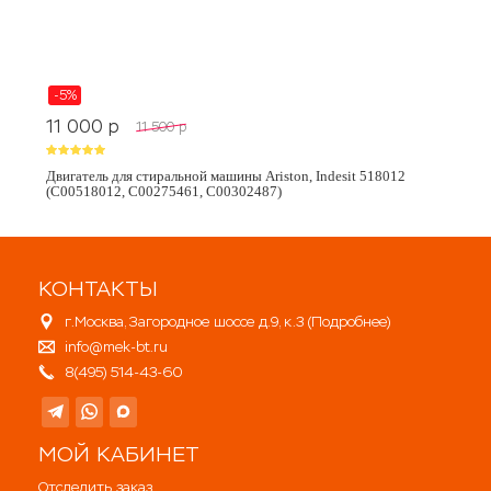
-5%
11 000
p
11 500
p
Двигатель для стиральной машины Ariston, Indesit 518012
(C00518012, C00275461, C00302487)
КОНТАКТЫ
г.Москва, Загородное шоссе д.9, к.3 (
Подробнее
)
info@mek-bt.ru
8(495) 514-43-60
МОЙ КАБИНЕТ
Отследить заказ