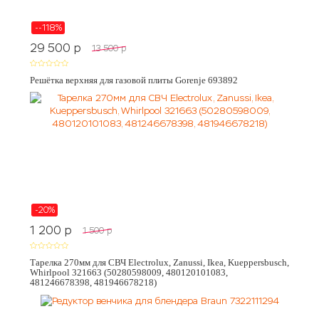
--118%
29 500
p
13 500
p
Решётка верхняя для газовой плиты Gorenje 693892
-20%
1 200
p
1 500
p
Тарелка 270мм для СВЧ Electrolux, Zanussi, Ikea, Kueppersbusch,
Whirlpool 321663 (50280598009, 480120101083,
481246678398, 481946678218)