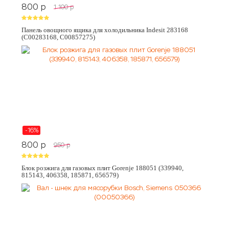
800
p
1 100
p
Панель овощного ящика для холодильника Indesit 283168
(C00283168, C00857275)
-16%
800
p
950
p
Блок розжига для газовых плит Gorenje 188051 (339940,
815143, 406358, 185871, 656579)