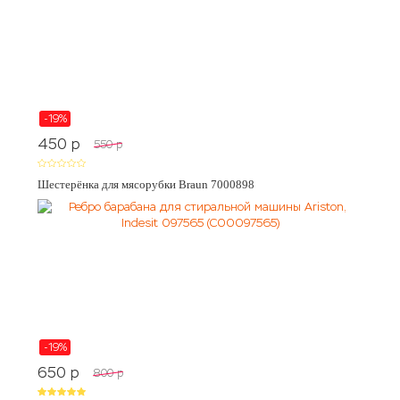
-19%
450
p
550
p
Шестерёнка для мясорубки Braun 7000898
-19%
650
p
800
p