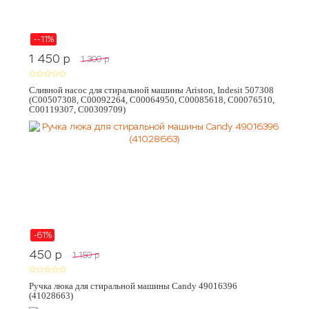
--11%
1 450
p
1 300
p
Сливной насос для стиральной машины Ariston, Indesit 507308
(C00507308, C00092264, C00064950, C00085618, C00076510,
C00119307, C00309709)
-61%
450
p
1 150
p
Ручка люка для стиральной машины Candy 49016396
(41028663)