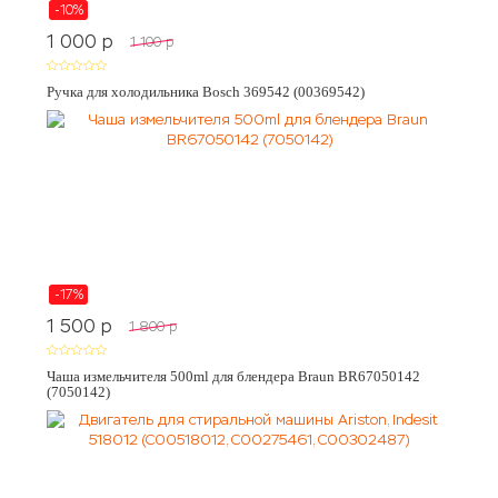
-10%
1 000
p
1 100
p
Ручка для холодильника Bosch 369542 (00369542)
-17%
1 500
p
1 800
p
Чаша измельчителя 500ml для блендера Braun BR67050142
(7050142)