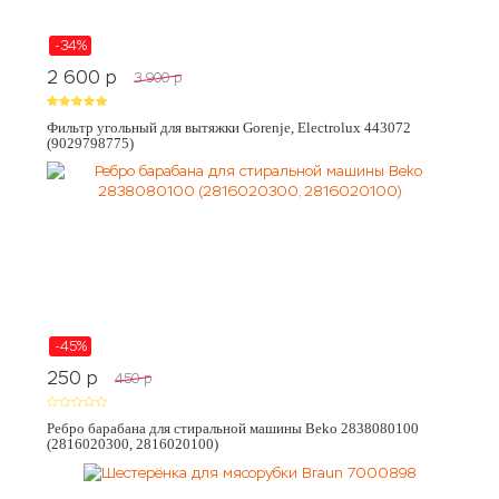
-34%
2 600
p
3 900
p
Фильтр угольный для вытяжки Gorenje, Electrolux 443072
(9029798775)
-45%
250
p
450
p
Ребро барабана для стиральной машины Beko 2838080100
(2816020300, 2816020100)