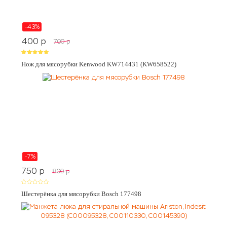
-43%
400
p
700
p
Нож для мясорубки Kenwood KW714431 (KW658522)
-7%
750
p
800
p
Шестерёнка для мясорубки Bosch 177498