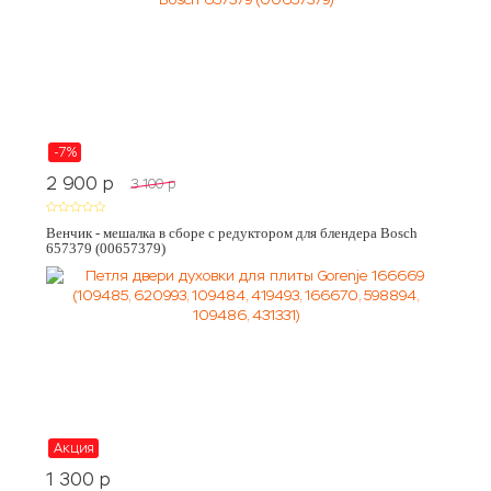
-7%
2 900
p
3 100
p
Венчик - мешалка в сборе с редуктором для блендера Bosch
657379 (00657379)
Акция
1 300
p