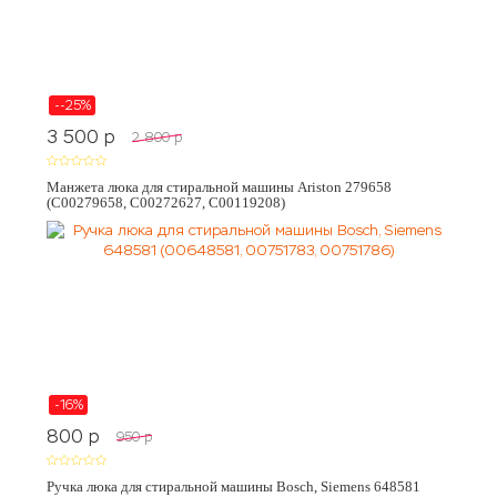
--25%
3 500
p
2 800
p
Манжета люка для стиральной машины Ariston 279658
(C00279658, C00272627, C00119208)
-16%
800
p
950
p
Ручка люка для стиральной машины Bosch, Siemens 648581