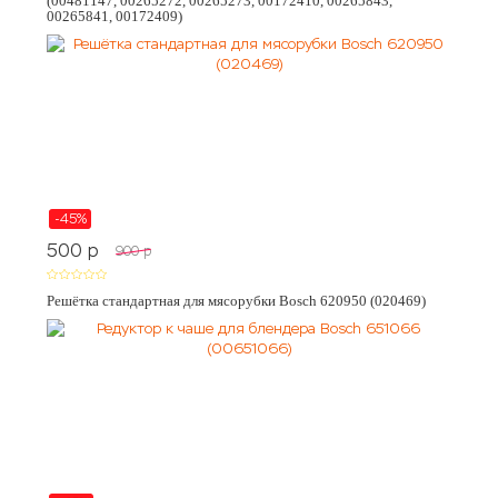
(00481147, 00265272, 00265273, 00172410, 00265843,
00265841, 00172409)
-45%
500
p
900
p
Решётка стандартная для мясорубки Bosch 620950 (020469)