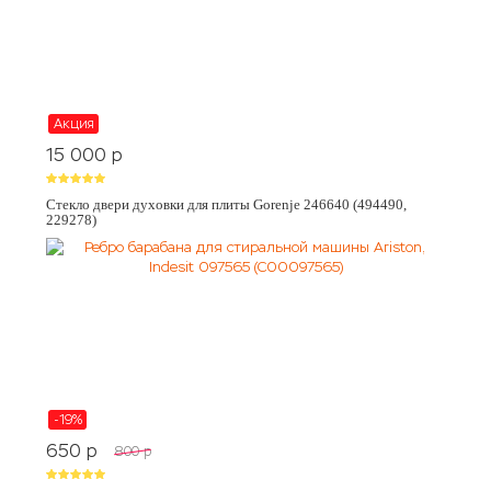
Акция
15 000
p
Стекло двери духовки для плиты Gorenje 246640 (494490,
229278)
-19%
650
p
800
p