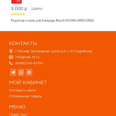
--13%
3 000
p
2 650
p
Редуктор к чаше для блендера Bosch 651066 (00651066)
КОНТАКТЫ
г.Москва, Загородное шоссе д.9, к.3 (
Подробнее
)
info@mek-bt.ru
8(495) 514-43-60
МОЙ КАБИНЕТ
Отследить заказ
Отложенные товары
МЕНЮ
Прайс-лист