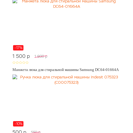
-17%
1 500
p
1 800
p
Манжета люка для стиральной машины Samsung DC64-01664A
-10%
500
p
550
p