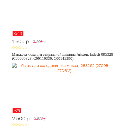
-24%
1 900
p
2 500
p
Манжета люка для стиральной машины Ariston, Indesit 095328
(C00095328, C00110330, C00145390)
-0%
2 500
p
2 500
p