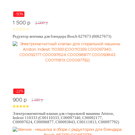
-50%
1 500
p
3 000
p
Редуктор венчика для блендера Bosch 627673 (00627673)
-22%
900
p
1 150
p
Электромагнитный клапан для стиральной машины Ariston,
Indesit 110333 (C00110333, C00097340, C00092177,
C00097624, C00096877, C00093843, C00111813, C00097792)