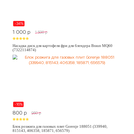
-34%
1 000
p
1 500
p
Насадка диск для картофеля фри для блендера Braun MQ60
(7322114874)
-16%
800
p
950
p
Блок розжига для газовых плит Gorenje 188051 (339940,
815143, 406358, 185871, 656579)