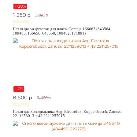
--28%
1 350
p
1 050
p
Петля двери духовки для плиты Gorenje 166667 (643564,
109483, 166656, 643558, 109482, 171891)
--0%
8 500
p
8 450
p
Петля для холодильника Aeg, Electrolux, Kuppersbusch, Zanussi
2211258013 + 43 2211257015