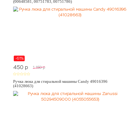
(00648581, 00751783, 00751786)
-61%
450
p
1 150
p
Ручка люка для стиральной машины Candy 49016396
(41028663)