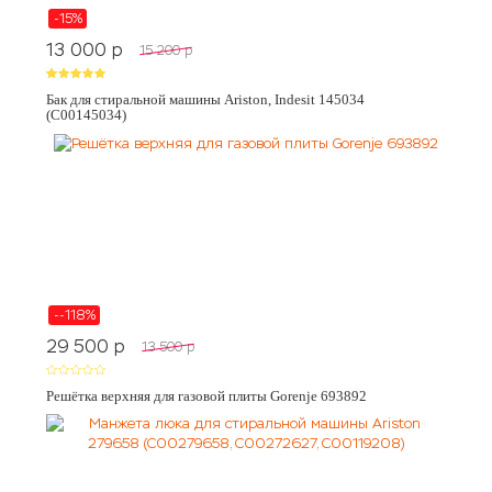
-15%
13 000
p
15 200
p
Бак для стиральной машины Ariston, Indesit 145034
(C00145034)
--118%
29 500
p
13 500
p
Решётка верхняя для газовой плиты Gorenje 693892