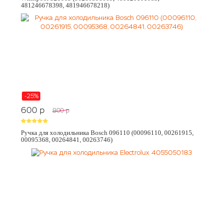
481246678398, 481946678218)
-25%
600
p
800
p
Ручка для холодильника Bosch 096110 (00096110, 00261915,
00095368, 00264841, 00263746)