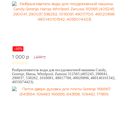
-46%
1 000
p
1 850
p
Разбрызгиватель воды для посудомоечной машины Candy,
Gorenje, Hansa, Whirlpool, Zanussi 312565 (405245, 290041,
290037, 538262, 1016091, 49017700, 49020898, 480140101542,
4055074423)