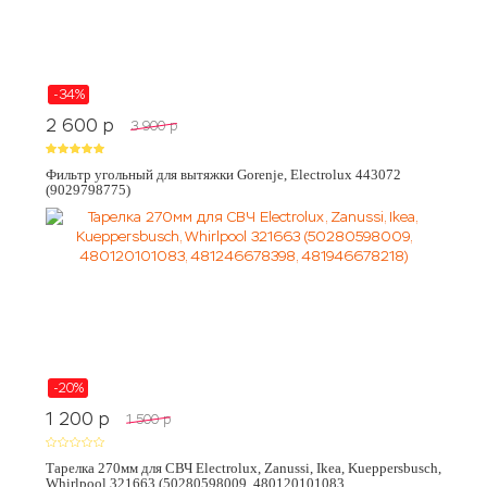
-34%
2 600
p
3 900
p
Фильтр угольный для вытяжки Gorenje, Electrolux 443072
(9029798775)
-20%
1 200
p
1 500
p
Тарелка 270мм для СВЧ Electrolux, Zanussi, Ikea, Kueppersbusch,
Whirlpool 321663 (50280598009, 480120101083,