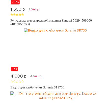
-10%
1 500
p
1 650
p
Ручка люка для стиральной машины Zanussi 50294509000
(4055055653)
-7%
4 000
p
4 300
p
Ведро для хлебопечки Gorenje 311750