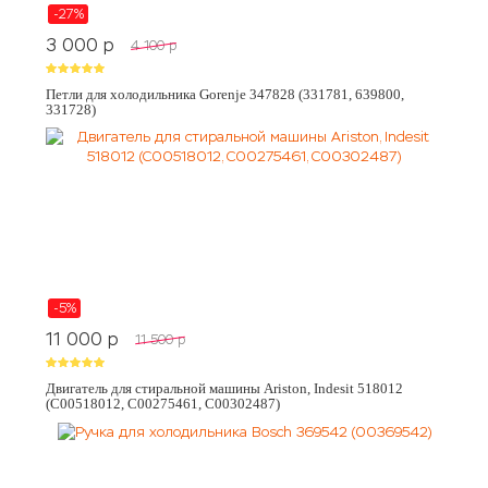
-27%
3 000
p
4 100
p
Петли для холодильника Gorenje 347828 (331781, 639800,
331728)
-5%
11 000
p
11 500
p
Двигатель для стиральной машины Ariston, Indesit 518012
(C00518012, C00275461, C00302487)