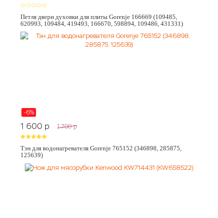
Петля двери духовки для плиты Gorenje 166669 (109485,
620993, 109484, 419493, 166670, 598894, 109486, 431331)
-6%
1 600
p
1 700
p
Тэн для водонагревателя Gorenje 765152 (346898, 285875,
125639)