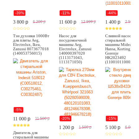
-39%
-11%
-44%
3 800
p
11 600
p
1 400
p
6 200
p
12 999
p
2 500
p
Тэн духовки 1000Вт
Насос для
Сливной насос для
для плиты Aeg,
посудомоечной
стиральной
Electrolux, Ikea,
машины Aeg,
машины Midea,
Zanussi 8073677018
Electrolux, Zanussi
Hansa, Korting,
(140053756015)
140000397020
Gorenje
(1113171043,
HK2023492
1113171050)
(11001011000245)
-5%
11 000
p
-20%
-15%
11 500
p
1 200
p
5 100
p
1 500
p
6 000
p
Двигатель для
стиральной машины