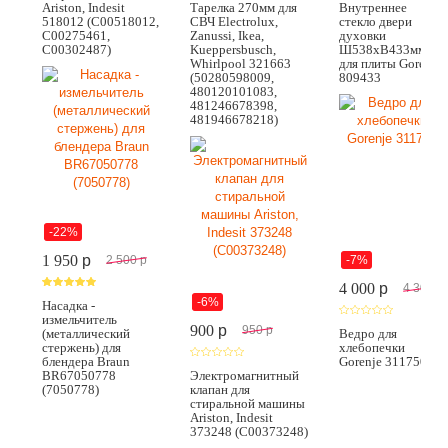
Ariston, Indesit
Тарелка 270мм для
Внутреннее
518012 (C00518012,
СВЧ Electrolux,
стекло двери
C00275461,
Zanussi, Ikea,
духовки
C00302487)
Kueppersbusch,
Ш538хВ433мм
Whirlpool 321663
для плиты Gorenje
(50280598009,
809433
480120101083,
481246678398,
481946678218)
-22%
1 950
p
-7%
2 500
p
4 000
p
4 300
p
-6%
Насадка -
измельчитель
900
p
950
p
(металлический
Ведро для
стержень) для
хлебопечки
блендера Braun
Gorenje 311750
BR67050778
Электромагнитный
(7050778)
клапан для
стиральной машины
Ariston, Indesit
373248 (C00373248)