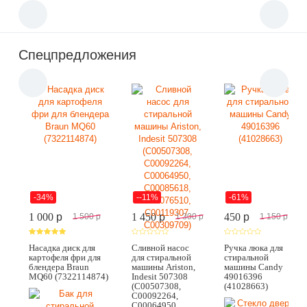
Спецпредложения
-34%
--11%
-61%
1 000
p
1 450
p
450
p
1 500
p
1 300
p
1 150
p
Насадка диск для
Сливной насос
Ручка люка для
картофеля фри для
для стиральной
стиральной
блендера Braun
машины Ariston,
машины Candy
MQ60 (7322114874)
Indesit 507308
49016396
(C00507308,
(41028663)
C00092264,
C00064950,