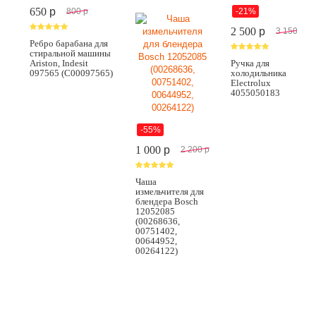
650
p
-21%
800
p
2 500
p
3 150
p
Ребро барабана для
стиральной машины
Ariston, Indesit
Ручка для
097565 (C00097565)
холодильника
Electrolux
4055050183
-55%
1 000
p
2 200
p
Чаша
измельчителя для
блендера Bosch
12052085
(00268636,
00751402,
00644952,
00264122)