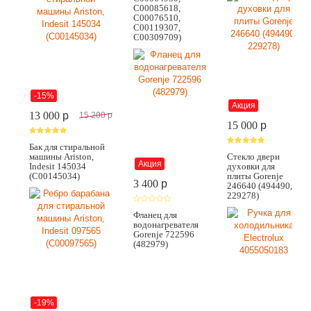
C00085618,
C00076510,
C00119307,
C00309709)
-15%
Акция
13 000
p
15 200
p
15 000
p
Бак для стиральной
машины Ariston,
Стекло двери
Акция
Indesit 145034
духовки для
(C00145034)
плиты Gorenje
3 400
p
246640 (494490,
229278)
Фланец для
водонагревателя
Gorenje 722596
(482979)
-19%