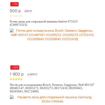
-10%
500
p
550
p
Ручка люка для стиральной машины Indesit 075323
(C00075323)
-46%
1 900
p
3 500
p
Петля для холодильника Bosch, Siemens, Gaggenau, Neff 481147
(00481147, 00265272, 00265273, 00172410, 00265843,
00265841, 00172409)