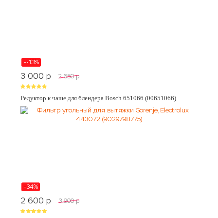
--13%
3 000
p
2 650
p
Редуктор к чаше для блендера Bosch 651066 (00651066)
-34%
2 600
p
3 900
p