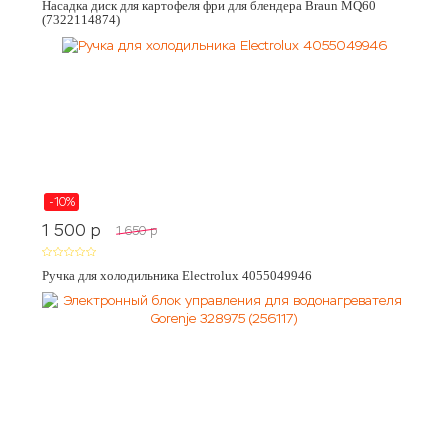
Насадка диск для картофеля фри для блендера Braun MQ60
(7322114874)
-10%
1 500
p
1 650
p
Ручка для холодильника Electrolux 4055049946