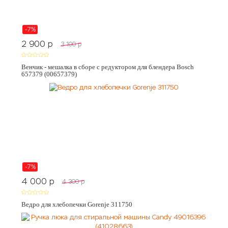
-7%
2 900
p
3 100
p
Венчик - мешалка в сборе с редуктором для блендера Bosch
657379 (00657379)
-7%
4 000
p
4 300
p
Ведро для хлебопечки Gorenje 311750