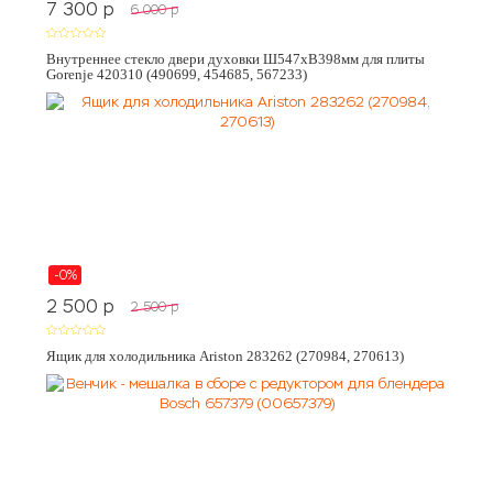
7 300
p
6 000
p
Внутреннее стекло двери духовки Ш547хВ398мм для плиты
Gorenje 420310 (490699, 454685, 567233)
-0%
2 500
p
2 500
p
Ящик для холодильника Ariston 283262 (270984, 270613)