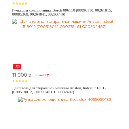
Ручка для холодильника Bosch 096110 (00096110, 00261915,
00095368, 00264841, 00263746)
-5%
11 000
p
11 500
p
Двигатель для стиральной машины Ariston, Indesit 518012
(C00518012, C00275461, C00302487)