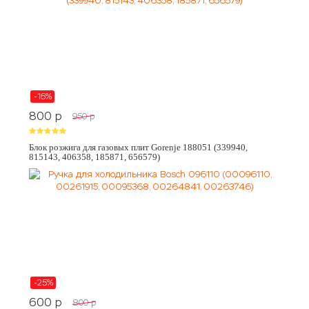
-16%
800
p
950
p
Блок розжига для газовых плит Gorenje 188051 (339940,
815143, 406358, 185871, 656579)
-25%
600
p
800
p