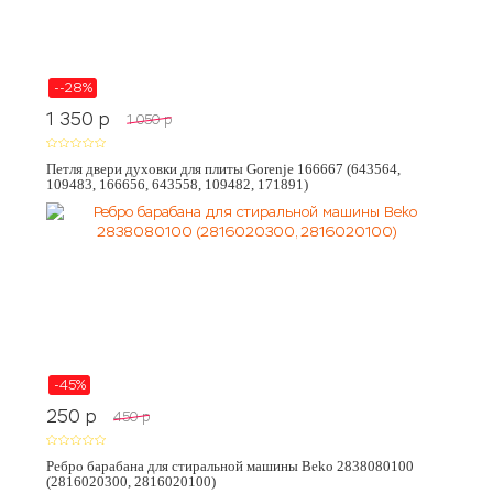
--28%
1 350
p
1 050
p
Петля двери духовки для плиты Gorenje 166667 (643564,
109483, 166656, 643558, 109482, 171891)
-45%
250
p
450
p
Ребро барабана для стиральной машины Beko 2838080100
(2816020300, 2816020100)