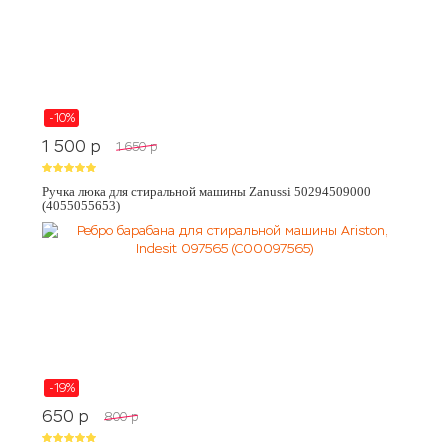
-10%
1 500
p
1 650
p
Ручка люка для стиральной машины Zanussi 50294509000
(4055055653)
-19%
650
p
800
p