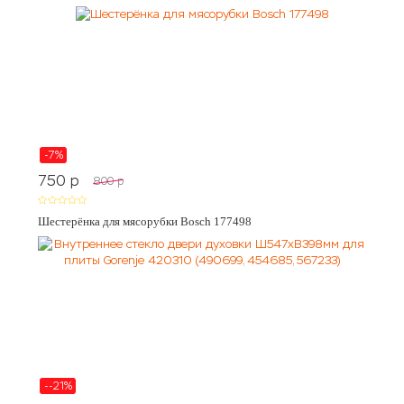
-7%
750
p
800
p
Шестерёнка для мясорубки Bosch 177498
--21%