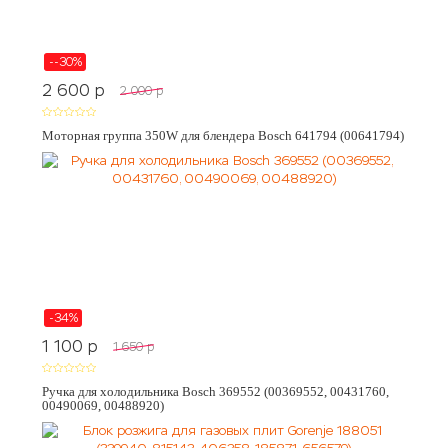
--30%
2 600
p
2 000
p
Моторная группа 350W для блендера Bosch 641794 (00641794)
-34%
1 100
p
1 650
p
Ручка для холодильника Bosch 369552 (00369552, 00431760,
00490069, 00488920)