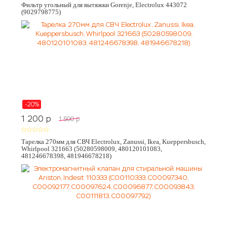
Фильтр угольный для вытяжки Gorenje, Electrolux 443072
(9029798775)
-20%
1 200
p
1 500
p
Тарелка 270мм для СВЧ Electrolux, Zanussi, Ikea, Kueppersbusch,
Whirlpool 321663 (50280598009, 480120101083,
481246678398, 481946678218)