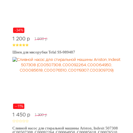
-34%
1 200
p
1 800
p
Шнек для мясорубки Tefal SS-989487
--11%
1 450
p
1 300
p
Сливной насос для стиральной машины Ariston, Indesit 507308
(C00507308, C00092264, C00064950, C00085618, C00076510,