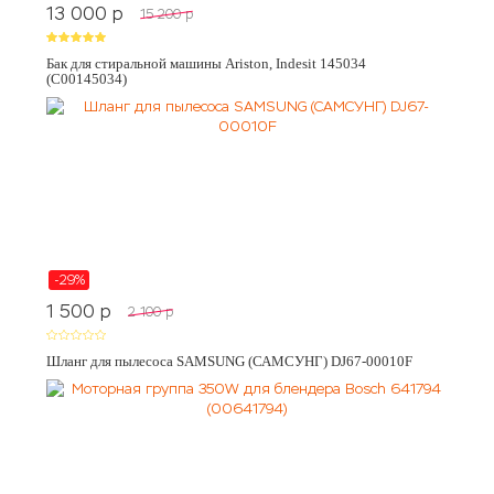
13 000
p
15 200
p
Бак для стиральной машины Ariston, Indesit 145034
(C00145034)
-29%
1 500
p
2 100
p
Шланг для пылесоса SAMSUNG (САМСУНГ) DJ67-00010F