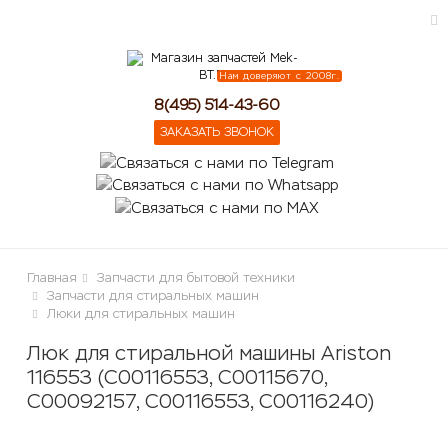
Нам доверяют с 2008г.
ose
8(495) 514-43-60
ЗАКАЗАТЬ ЗВОНОК
Главная
Запчасти для бытовой техники
Запчасти для стиральных машин
Люки для стиральных машин
Люк для стиральной машины Ariston
116553 (C00116553, C00115670,
C00092157, C00116553, C00116240)