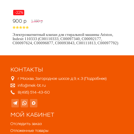
-22%
900
p
1 150
p
Электромагнитный клапан для стиральной машины Ariston,
Indesit 110333 (C00110333, C00097340, C00092177,
C00097624, C00096877, C00093843, C00111813, C00097792)
КОНТАКТЫ
г.Москва, Загородное шоссе д.9, к.3 (
Подробнее
)
info@mek-bt.ru
8(495) 514-43-60
МОЙ КАБИНЕТ
Отследить заказ
Отложенные товары