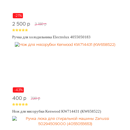
-21%
2 500
p
3 150
p
Ручка для холодильника Electrolux 4055050183
-43%
400
p
700
p
Нож для мясорубки Kenwood KW714431 (KW658522)