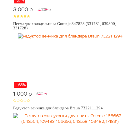
-27%
3 000
p
4 100
p
Петли для холодильника Gorenje 347828 (331781, 639800,
331728)
--66%
1 000
p
600
p
Редуктор венчика для блендера Braun 7322111294