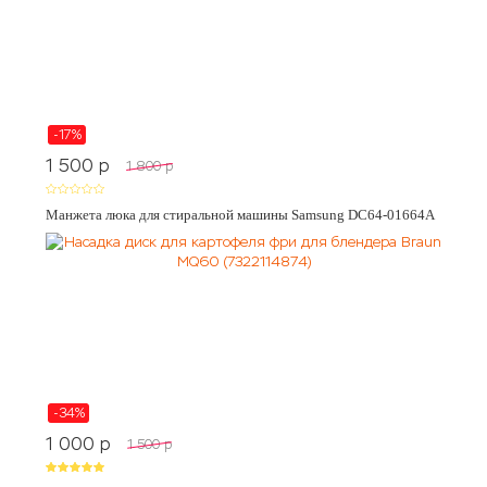
-17%
1 500
p
1 800
p
Манжета люка для стиральной машины Samsung DC64-01664A
-34%
1 000
p
1 500
p