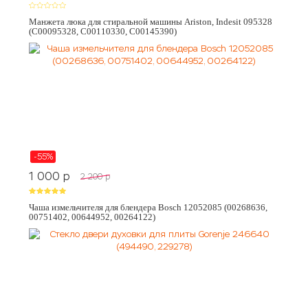
Манжета люка для стиральной машины Ariston, Indesit 095328
(C00095328, C00110330, C00145390)
-55%
1 000
p
2 200
p
Чаша измельчителя для блендера Bosch 12052085 (00268636,
00751402, 00644952, 00264122)