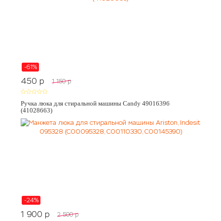
-61%
450
p
1 150
p
Ручка люка для стиральной машины Candy 49016396
(41028663)
-24%
1 900
p
2 500
p