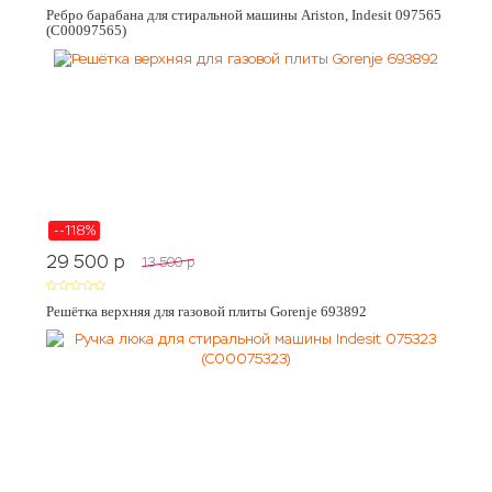
Ребро барабана для стиральной машины Ariston, Indesit 097565
(C00097565)
--118%
29 500
p
13 500
p
Решётка верхняя для газовой плиты Gorenje 693892