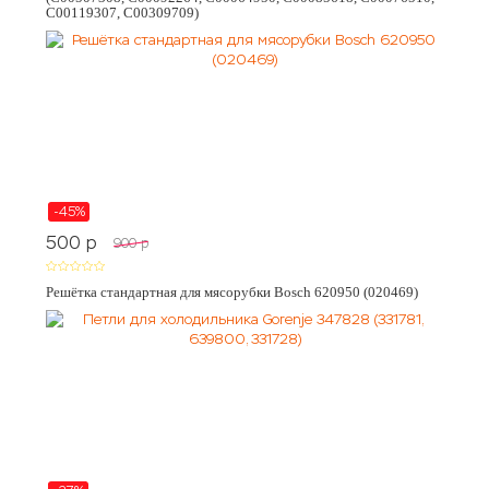
C00119307, C00309709)
-45%
500
p
900
p
Решётка стандартная для мясорубки Bosch 620950 (020469)