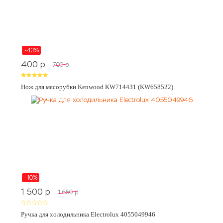
-43%
400
p
700
p
Нож для мясорубки Kenwood KW714431 (KW658522)
-10%
1 500
p
1 650
p
Ручка для холодильника Electrolux 4055049946