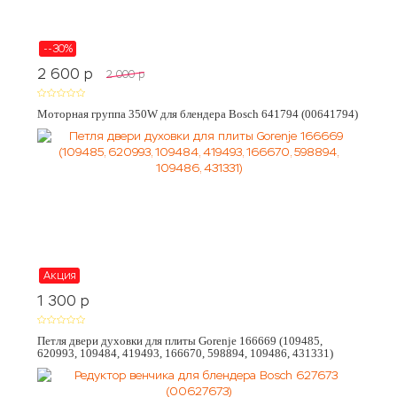
--30%
2 600
p
2 000
p
Моторная группа 350W для блендера Bosch 641794 (00641794)
Акция
1 300
p
Петля двери духовки для плиты Gorenje 166669 (109485,
620993, 109484, 419493, 166670, 598894, 109486, 431331)