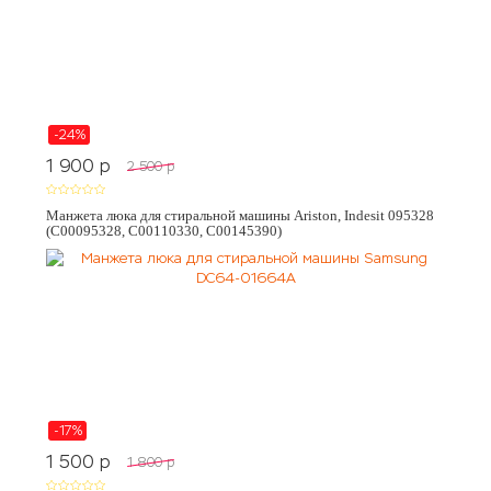
-24%
1 900
p
2 500
p
Манжета люка для стиральной машины Ariston, Indesit 095328
(C00095328, C00110330, C00145390)
-17%
1 500
p
1 800
p