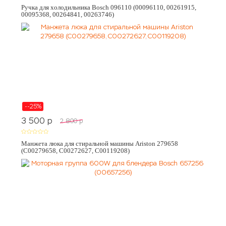
Ручка для холодильника Bosch 096110 (00096110, 00261915,
00095368, 00264841, 00263746)
--25%
3 500
p
2 800
p
Манжета люка для стиральной машины Ariston 279658
(C00279658, C00272627, C00119208)