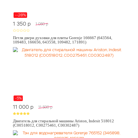
--28%
1 350
p
1 050
p
Петля двери духовки для плиты Gorenje 166667 (643564,
109483, 166656, 643558, 109482, 171891)
-5%
11 000
p
11 500
p
Двигатель для стиральной машины Ariston, Indesit 518012
(C00518012, C00275461, C00302487)