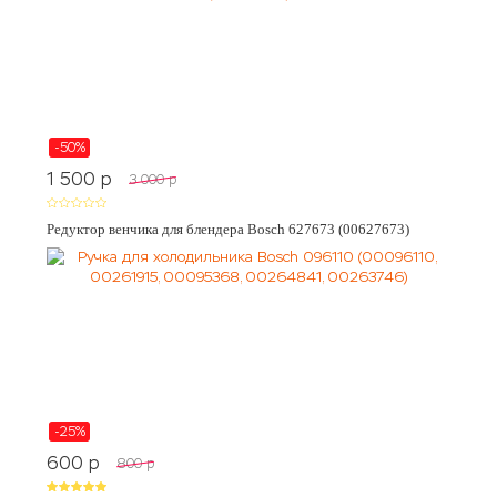
-50%
1 500
p
3 000
p
Редуктор венчика для блендера Bosch 627673 (00627673)
-25%
600
p
800
p