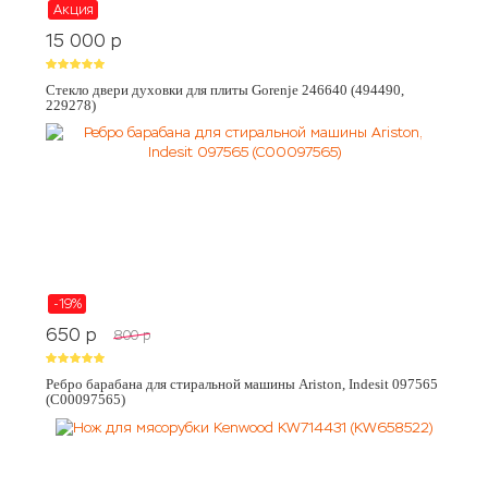
Акция
15 000
p
Стекло двери духовки для плиты Gorenje 246640 (494490,
229278)
-19%
650
p
800
p
Ребро барабана для стиральной машины Ariston, Indesit 097565
(C00097565)