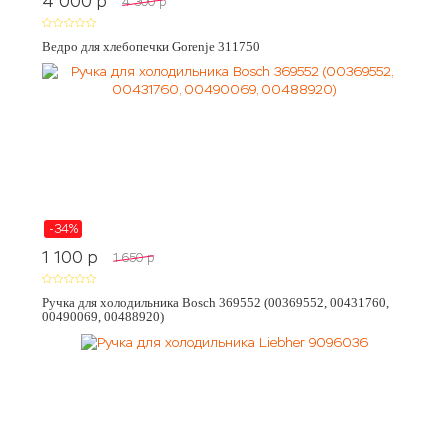
4 000
p
4 300
p
Ведро для хлебопечки Gorenje 311750
-34%
1 100
p
1 650
p
Ручка для холодильника Bosch 369552 (00369552, 00431760,
00490069, 00488920)