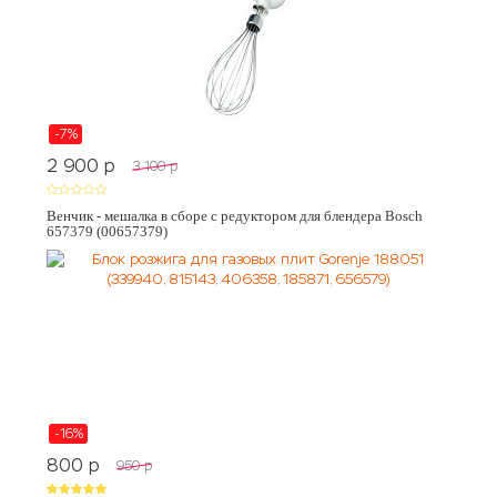
-7%
2 900
p
3 100
p
Венчик - мешалка в сборе с редуктором для блендера Bosch
657379 (00657379)
-16%
800
p
950
p