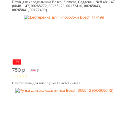
Петля для холодильника Bosch, Siemens, Gaggenau, Neff 481147
(00481147, 00265272, 00265273, 00172410, 00265843,
00265841, 00172409)
-7%
750
p
800
p
Шестерёнка для мясорубки Bosch 177498