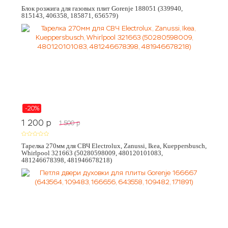
Блок розжига для газовых плит Gorenje 188051 (339940,
815143, 406358, 185871, 656579)
-20%
1 200
p
1 500
p
Тарелка 270мм для СВЧ Electrolux, Zanussi, Ikea, Kueppersbusch,
Whirlpool 321663 (50280598009, 480120101083,
481246678398, 481946678218)