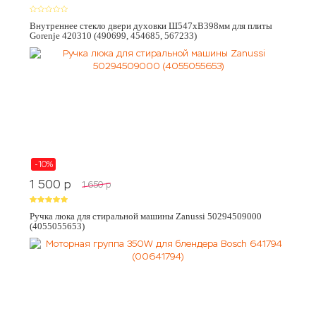
Внутреннее стекло двери духовки Ш547хВ398мм для плиты
Gorenje 420310 (490699, 454685, 567233)
-10%
1 500
p
1 650
p
Ручка люка для стиральной машины Zanussi 50294509000
(4055055653)