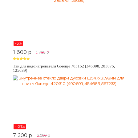
-6%
1 600
p
1 700
p
Тэн для водонагревателя Gorenje 765152 (346898, 285875,
125639)
--21%
7 300
p
6 000
p