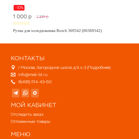
-10%
1 000
p
1 100
p
Ручка для холодильника Bosch 369542 (00369542)
КОНТАКТЫ
г.Москва, Загородное шоссе д.9, к.3 (
Подробнее
)
info@mek-bt.ru
8(495) 514-43-60
МОЙ КАБИНЕТ
Отследить заказ
Отложенные товары
МЕНЮ