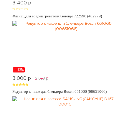
3 400
p
Фланец для водонагревателя Gorenje 722596 (482979)
--13%
3 000
p
2 650
p
Редуктор к чаше для блендера Bosch 651066 (00651066)