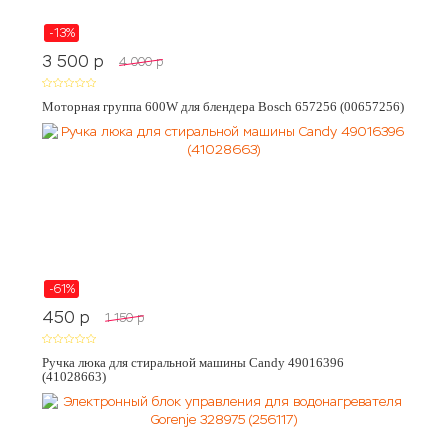
-13%
3 500
p
4 000
p
Моторная группа 600W для блендера Bosch 657256 (00657256)
-61%
450
p
1 150
p
Ручка люка для стиральной машины Candy 49016396
(41028663)