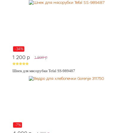
-34%
1 200
p
1 800
p
Шнек для мясорубки Tefal SS-989487
-7%