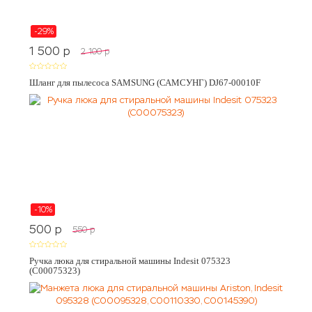
-29%
1 500
p
2 100
p
Шланг для пылесоса SAMSUNG (САМСУНГ) DJ67-00010F
-10%
500
p
550
p
Ручка люка для стиральной машины Indesit 075323
(C00075323)