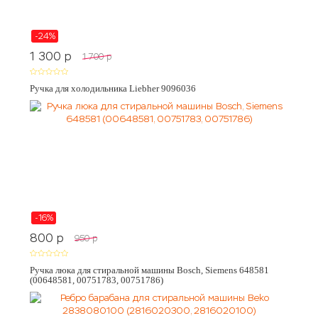
-24%
1 300
p
1 700
p
Ручка для холодильника Liebher 9096036
-16%
800
p
950
p
Ручка люка для стиральной машины Bosch, Siemens 648581
(00648581, 00751783, 00751786)