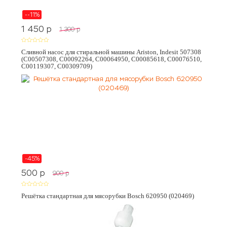
--11%
1 450
p
1 300
p
Сливной насос для стиральной машины Ariston, Indesit 507308
(C00507308, C00092264, C00064950, C00085618, C00076510,
C00119307, C00309709)
-45%
500
p
900
p
Решётка стандартная для мясорубки Bosch 620950 (020469)