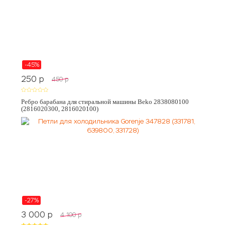
-45%
250
p
450
p
Ребро барабана для стиральной машины Beko 2838080100
(2816020300, 2816020100)
-27%
3 000
p
4 100
p