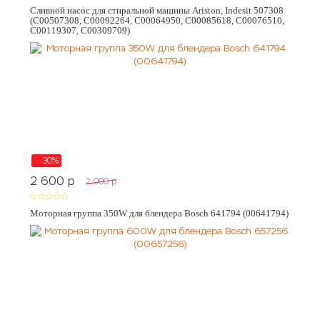
Сливной насос для стиральной машины Ariston, Indesit 507308
(C00507308, C00092264, C00064950, C00085618, C00076510,
C00119307, C00309709)
--30%
2 600
p
2 000
p
Моторная группа 350W для блендера Bosch 641794 (00641794)