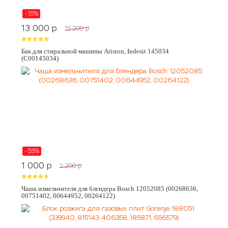
-15%
13 000
p
15 200
p
Бак для стиральной машины Ariston, Indesit 145034
(C00145034)
-55%
1 000
p
2 200
p
Чаша измельчителя для блендера Bosch 12052085 (00268636,
00751402, 00644952, 00264122)