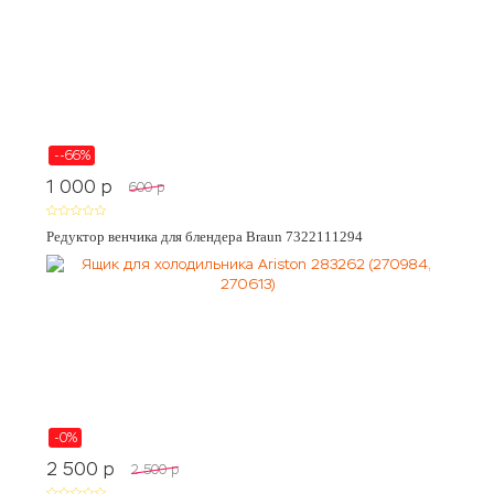
--66%
1 000
p
600
p
Редуктор венчика для блендера Braun 7322111294
-0%
2 500
p
2 500
p