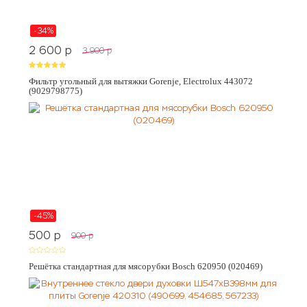
-34%
2 600
p
3 900
p
Фильтр угольный для вытяжки Gorenje, Electrolux 443072
(9029798775)
-45%
500
p
900
p
Решётка стандартная для мясорубки Bosch 620950 (020469)