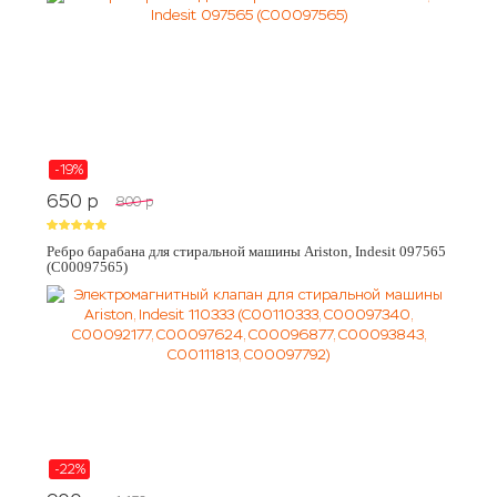
-19%
650
p
800
p
Ребро барабана для стиральной машины Ariston, Indesit 097565
(C00097565)
-22%