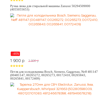
Ручка люка для стиральной машины Zanussi 50294509000
(4055055653)
-46%
1 900
p
3 500
p
Петля для холодильника Bosch, Siemens, Gaggenau, Neff 481147
(00481147, 00265272, 00265273, 00172410, 00265843,
00265841, 00172409)