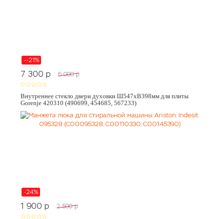
--21%
7 300
p
6 000
p
Внутреннее стекло двери духовки Ш547хВ398мм для плиты
Gorenje 420310 (490699, 454685, 567233)
-24%
1 900
p
2 500
p