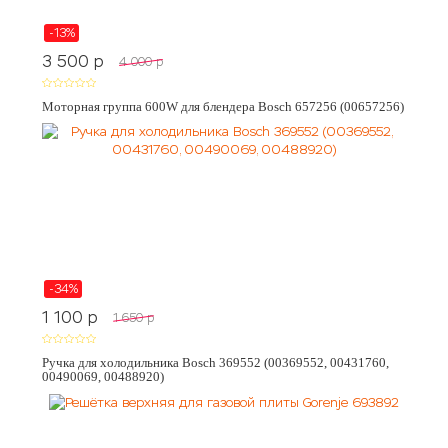
-13%
3 500
p
4 000
p
Моторная группа 600W для блендера Bosch 657256 (00657256)
-34%
1 100
p
1 650
p
Ручка для холодильника Bosch 369552 (00369552, 00431760,
00490069, 00488920)