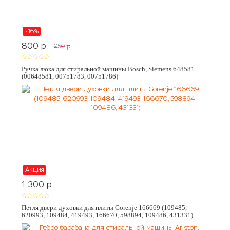
-16%
800
p
950
p
Ручка люка для стиральной машины Bosch, Siemens 648581
(00648581, 00751783, 00751786)
Акция
1 300
p
Петля двери духовки для плиты Gorenje 166669 (109485,
620993, 109484, 419493, 166670, 598894, 109486, 431331)