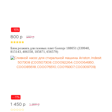
-16%
800
p
950
p
Блок розжига для газовых плит Gorenje 188051 (339940,
815143, 406358, 185871, 656579)
--11%
1 450
p
1 300
p