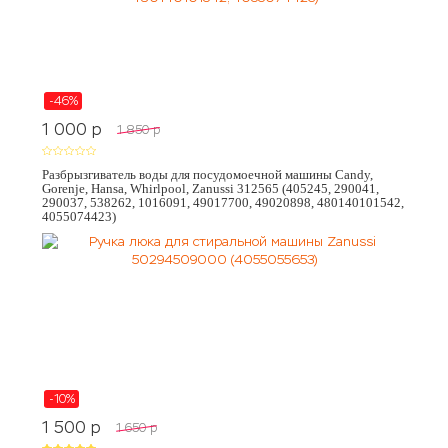
-46%
1 000
p
1 850
p
Разбрызгиватель воды для посудомоечной машины Candy,
Gorenje, Hansa, Whirlpool, Zanussi 312565 (405245, 290041,
290037, 538262, 1016091, 49017700, 49020898, 480140101542,
4055074423)
-10%
1 500
p
1 650
p