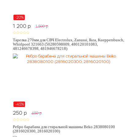
-20%
1 200
p
1 500
p
Тарелка 270мм для СВЧ Electrolux, Zanussi, Ikea, Kueppersbusch,
Whirlpool 321663 (50280598009, 480120101083,
481246678398, 481946678218)
-45%
250
p
450
p
Ребро барабана для стиральной машины Beko 2838080100
(2816020300, 2816020100)