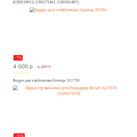
(C00518012, C00275461, C00302487)
-7%
4 000
p
4 300
p
Ведро для хлебопечки Gorenje 311750
-50%