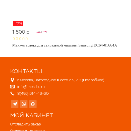
-17%
1 500
p
1 800
p
Манжета люка для стиральной машины Samsung DC64-01664A
КОНТАКТЫ
г.Москва, Загородное шоссе д.9, к.3 (
Подробнее
)
info@mek-bt.ru
8(495) 514-43-60
МОЙ КАБИНЕТ
Отследить заказ
Отложенные товары