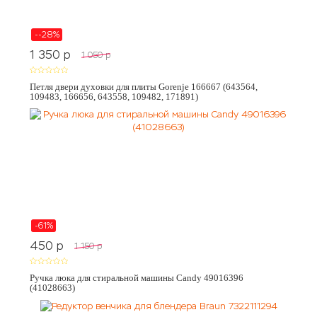
--28%
1 350
p
1 050
p
Петля двери духовки для плиты Gorenje 166667 (643564,
109483, 166656, 643558, 109482, 171891)
-61%
450
p
1 150
p
Ручка люка для стиральной машины Candy 49016396
(41028663)