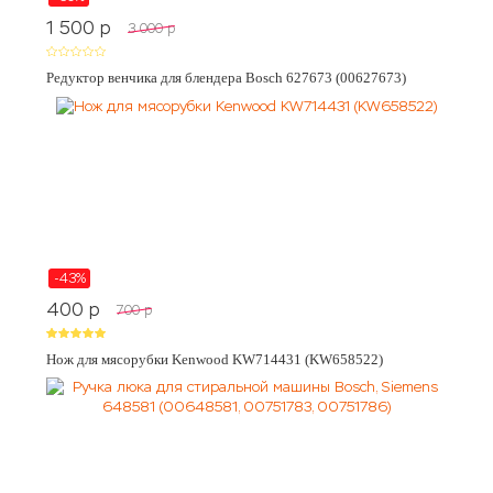
1 500
p
3 000
p
Редуктор венчика для блендера Bosch 627673 (00627673)
-43%
400
p
700
p
Нож для мясорубки Kenwood KW714431 (KW658522)