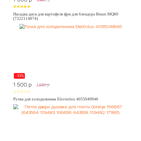
Насадка диск для картофеля фри для блендера Braun MQ60
(7322114874)
-10%
1 500
p
1 650
p
Ручка для холодильника Electrolux 4055049946