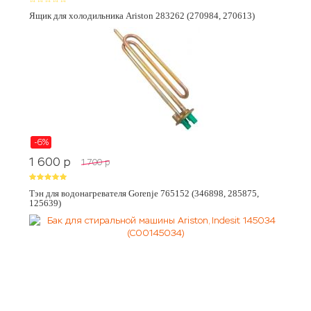
Ящик для холодильника Ariston 283262 (270984, 270613)
-6%
1 600
p
1 700
p
Тэн для водонагревателя Gorenje 765152 (346898, 285875,
125639)