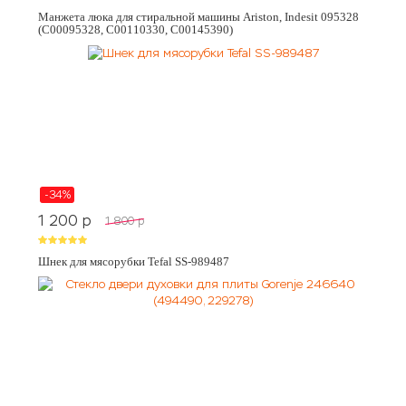
Манжета люка для стиральной машины Ariston, Indesit 095328
(C00095328, C00110330, C00145390)
-34%
1 200
p
1 800
p
Шнек для мясорубки Tefal SS-989487