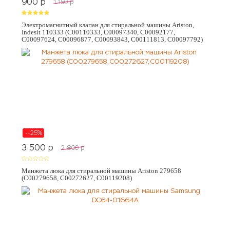
900
p
1 150
p
Электромагнитный клапан для стиральной машины Ariston,
Indesit 110333 (C00110333, C00097340, C00092177,
C00097624, C00096877, C00093843, C00111813, C00097792)
--25%
3 500
p
2 800
p
Манжета люка для стиральной машины Ariston 279658
(C00279658, C00272627, C00119208)