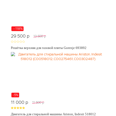
--118%
29 500
p
13 500
p
Решётка верхняя для газовой плиты Gorenje 693892
-5%
11 000
p
11 500
p
Двигатель для стиральной машины Ariston, Indesit 518012