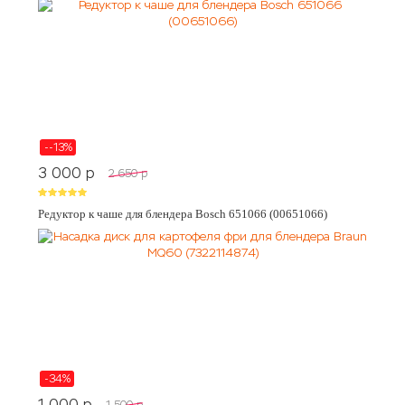
--13%
3 000
p
2 650
p
Редуктор к чаше для блендера Bosch 651066 (00651066)
-34%
1 000
p
1 500
p