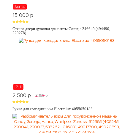
Акция
15 000
p
Стекло двери духовки для плиты Gorenje 246640 (494490,
229278)
-21%
2 500
p
3 150
p
Ручка для холодильника Electrolux 4055050183