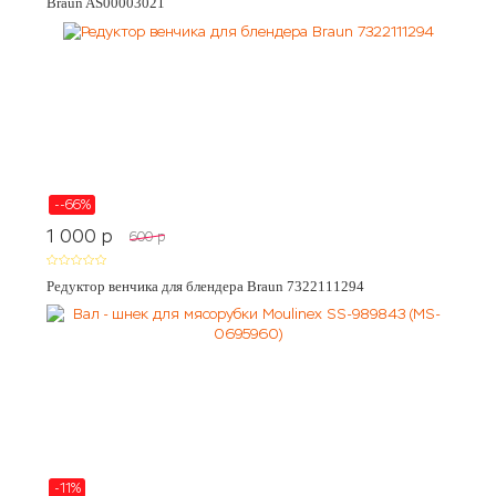
Braun AS00003021
--66%
1 000
p
600
p
Редуктор венчика для блендера Braun 7322111294
-11%