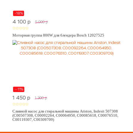
-18%
4 100
p
5 000
p
Моторная группа 800W для блендера Bosch 12027525
--11%
1 450
p
1 300
p
Сливной насос для стиральной машины Ariston, Indesit 507308
(C00507308, C00092264, C00064950, C00085618, C00076510,
C00119307, C00309709)