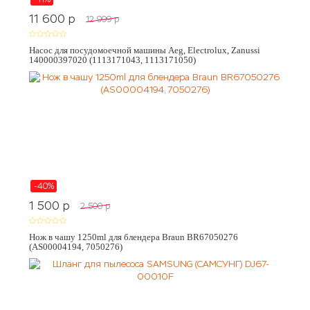
11 600
p
12 999
p
Насос для посудомоечной машины Aeg, Electrolux, Zanussi
140000397020 (1113171043, 1113171050)
-40%
1 500
p
2 500
p
Нож в чашу 1250ml для блендера Braun BR67050276
(AS00004194, 7050276)