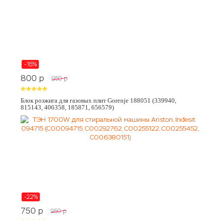
-16%
800
p
950
p
Блок розжига для газовых плит Gorenje 188051 (339940,
815143, 406358, 185871, 656579)
-22%
750
p
950
p