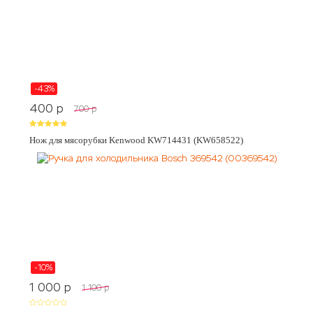
-43%
400
p
700
p
Нож для мясорубки Kenwood KW714431 (KW658522)
-10%
1 000
p
1 100
p