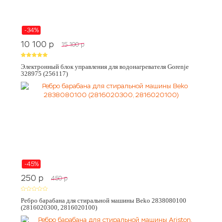
-34%
10 100
p
15 100
p
Электронный блок управления для водонагревателя Gorenje
328975 (256117)
-45%
250
p
450
p
Ребро барабана для стиральной машины Beko 2838080100
(2816020300, 2816020100)