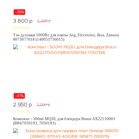
-39%
3 800
p
6 200
p
Тэн духовки 1000Вт для плиты Aeg, Electrolux, Ikea, Zanussi
8073677018 (140053756015)
-41%
2 950
p
5 000
p
Комплект - 500ml MQ30, для блендера Braun AX22110003
(BR67050193, 7050193)