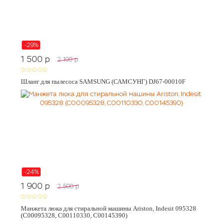
-29%
1 500
p
2 100
p
Шланг для пылесоса SAMSUNG (САМСУНГ) DJ67-00010F
-24%
1 900
p
2 500
p
Манжета люка для стиральной машины Ariston, Indesit 095328
(C00095328, C00110330, C00145390)