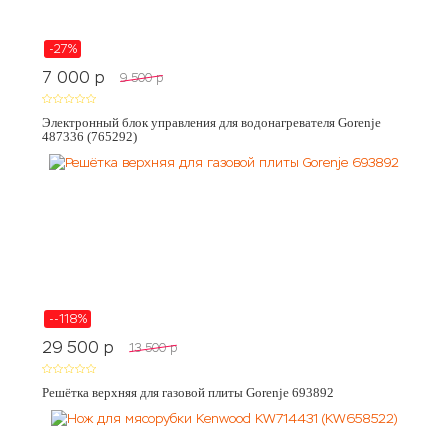
-27%
7 000
p
9 500
p
Электронный блок управления для водонагревателя Gorenje
487336 (765292)
--118%
29 500
p
13 500
p
Решётка верхняя для газовой плиты Gorenje 693892