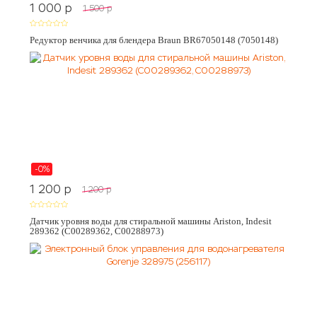
1 000
p
1 500
p
Редуктор венчика для блендера Braun BR67050148 (7050148)
-0%
1 200
p
1 200
p
Датчик уровня воды для стиральной машины Ariston, Indesit
289362 (C00289362, C00288973)