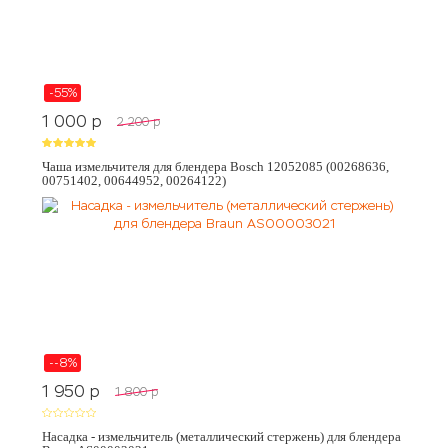
-55%
1 000
p
2 200
p
Чаша измельчителя для блендера Bosch 12052085 (00268636,
00751402, 00644952, 00264122)
--8%
1 950
p
1 800
p
Насадка - измельчитель (металлический стержень) для блендера