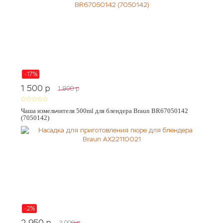
-17%
1 500
p
1 800
p
Чаша измельчителя 500ml для блендера Braun BR67050142
(7050142)
-2%
2 950
p
3 000
p