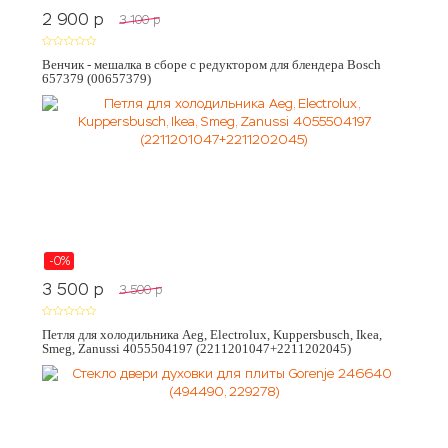
2 900
p
3 100
p
Венчик - мешалка в сборе с редуктором для блендера Bosch
657379 (00657379)
-0%
3 500
p
3 500
p
Петля для холодильника Aeg, Electrolux, Kuppersbusch, Ikea,
Smeg, Zanussi 4055504197 (2211201047+2211202045)