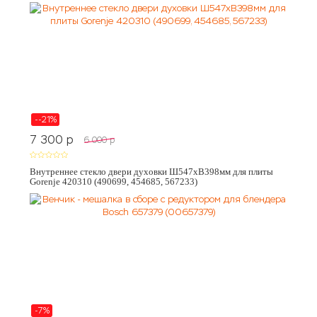
--21%
7 300
p
6 000
p
Внутреннее стекло двери духовки Ш547хВ398мм для плиты
Gorenje 420310 (490699, 454685, 567233)
-7%