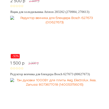
2 500
p
2 500
p
Ящик для холодильника Ariston 283262 (270984, 270613)
-50%
1 500
p
3 000
p
Редуктор венчика для блендера Bosch 627673 (00627673)