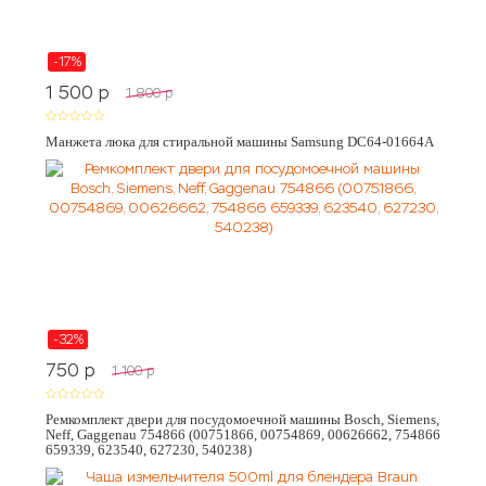
-17%
1 500
p
1 800
p
Манжета люка для стиральной машины Samsung DC64-01664A
-32%
750
p
1 100
p
Ремкомплект двери для посудомоечной машины Bosch, Siemens,
Neff, Gaggenau 754866 (00751866, 00754869, 00626662, 754866
659339, 623540, 627230, 540238)