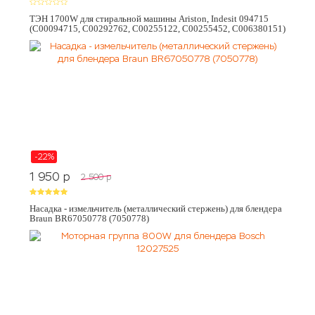
ТЭН 1700W для стиральной машины Ariston, Indesit 094715
(C00094715, C00292762, C00255122, C00255452, C006380151)
-22%
1 950
p
2 500
p
Насадка - измельчитель (металлический стержень) для блендера
Braun BR67050778 (7050778)