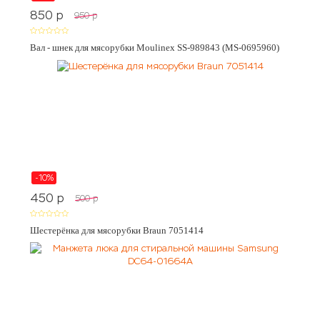
850
p
950
p
Вал - шнек для мясорубки Moulinex SS-989843 (MS-0695960)
-10%
450
p
500
p
Шестерёнка для мясорубки Braun 7051414