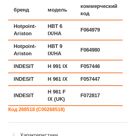
коммерческий
бренд
модель
код
Hotpoint-
HBT 6
F064979
Ariston
IX/HA
Hotpoint-
HBT 9
F064980
Ariston
IX/HA
INDESIT
H 991 IX
F057446
INDESIT
H 961 IX
F057447
H 961 F
INDESIT
F072817
IX (UK)
Код 268518 (C00268518)
Характеристики