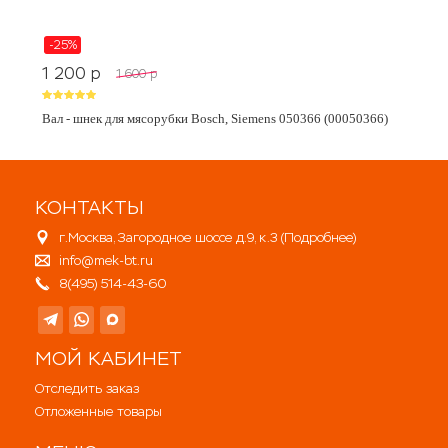
-25%
1 200
p
1 600
p
Вал - шнек для мясорубки Bosch, Siemens 050366 (00050366)
КОНТАКТЫ
г.Москва, Загородное шоссе д.9, к.3 (
Подробнее
)
info@mek-bt.ru
8(495) 514-43-60
МОЙ КАБИНЕТ
Отследить заказ
Отложенные товары