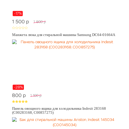
-17%
1 500
p
1 800
p
Манжета люка для стиральной машины Samsung DC64-01664A
-28%
800
p
1 100
p
Панель овощного ящика для холодильника Indesit 283168
(C00283168, C00857275)