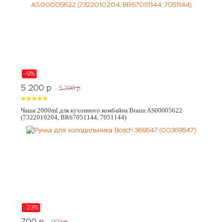
-9%
5 200
p
5 700
p
Чаша 2000ml для кухонного комбайна Braun AS00005622
(7322010204, BR67051144, 7051144)
-23%
700
p
900
p