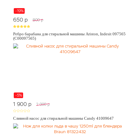
-19%
650
p
800
p
Ребро барабана для стиральной машины Ariston, Indesit 097565
(C00097565)
-5%
1 900
p
2 000
p
Сливной насос для стиральной машины Candy 41009647