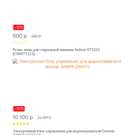
-10%
500
p
550
p
Ручка люка для стиральной машины Indesit 075323
(C00075323)
-34%
10 100
p
15 100
p
Электронный блок управления для водонагревателя Gorenje