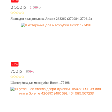
-0%
2 500
p
2 500
p
Ящик для холодильника Ariston 283262 (270984, 270613)
-7%
750
p
800
p
Шестерёнка для мясорубки Bosch 177498