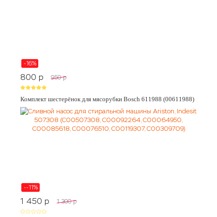
-16%
800
p
950
p
Комплект шестерёнок для мясорубки Bosch 611988 (00611988)
--11%
1 450
p
1 300
p