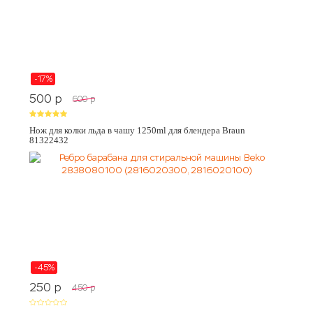
-17%
500
p
600
p
Нож для колки льда в чашу 1250ml для блендера Braun
81322432
-45%
250
p
450
p