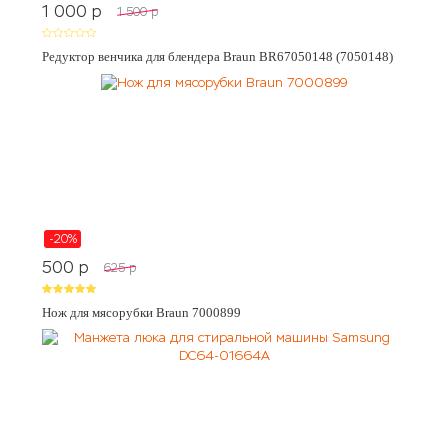
1 000
p
1 500
p
Редуктор венчика для блендера Braun BR67050148 (7050148)
-20%
500
p
625
p
Нож для мясорубки Braun 7000899