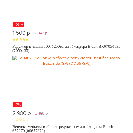
-35%
1 500
p
2 300
p
Редуктор к чашам 500, 1250мл для блендера Braun BR67050135
(7050135)
-7%
2 900
p
3 100
p
Венчик - мешалка в сборе с редуктором для блендера Bosch
657379 (00657379)