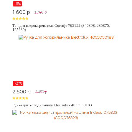
-6%
1 600
p
1 700
p
Тэн для водонагревателя Gorenje 765152 (346898, 285875,
125639)
-21%
2 500
p
3 150
p
Ручка для холодильника Electrolux 4055050183