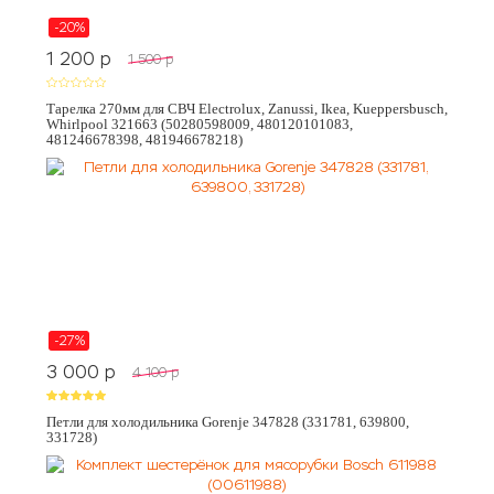
-20%
1 200
p
1 500
p
Тарелка 270мм для СВЧ Electrolux, Zanussi, Ikea, Kueppersbusch,
Whirlpool 321663 (50280598009, 480120101083,
481246678398, 481946678218)
-27%
3 000
p
4 100
p
Петли для холодильника Gorenje 347828 (331781, 639800,
331728)