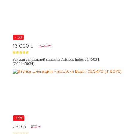
-15%
13 000
p
15 200
p
Бак для стиральной машины Ariston, Indesit 145034
(C00145034)
-59%
250
p
600
p