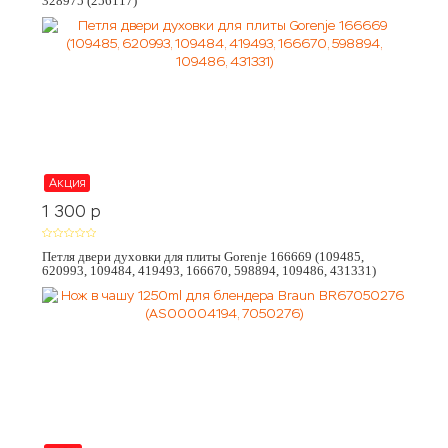
328975 (256117)
Акция
1 300
p
Петля двери духовки для плиты Gorenje 166669 (109485,
620993, 109484, 419493, 166670, 598894, 109486, 431331)