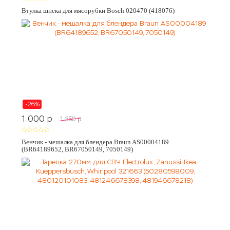
Втулка шнека для мясорубки Bosch 020470 (418076)
-26%
1 000
p
1 350
p
Венчик - мешалка для блендера Braun AS00004189
(BR64189652, BR67050149, 7050149)