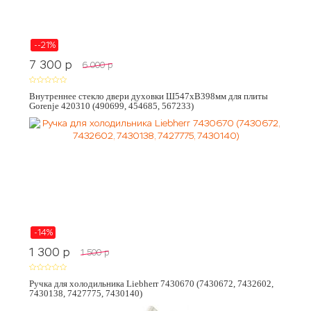
--21%
7 300
p
6 000
p
Внутреннее стекло двери духовки Ш547хВ398мм для плиты
Gorenje 420310 (490699, 454685, 567233)
-14%
1 300
p
1 500
p
Ручка для холодильника Liebherr 7430670 (7430672, 7432602,
7430138, 7427775, 7430140)