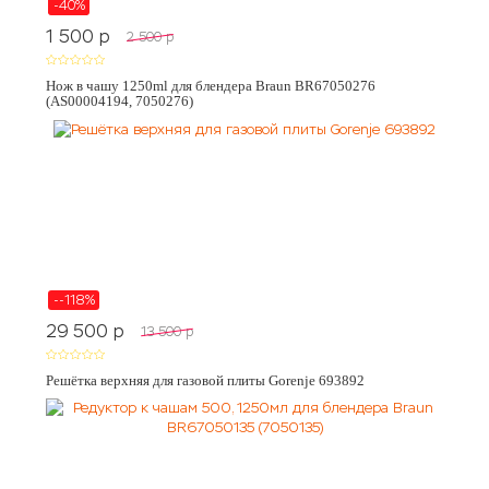
-40%
1 500
p
2 500
p
Нож в чашу 1250ml для блендера Braun BR67050276
(AS00004194, 7050276)
--118%
29 500
p
13 500
p
Решётка верхняя для газовой плиты Gorenje 693892