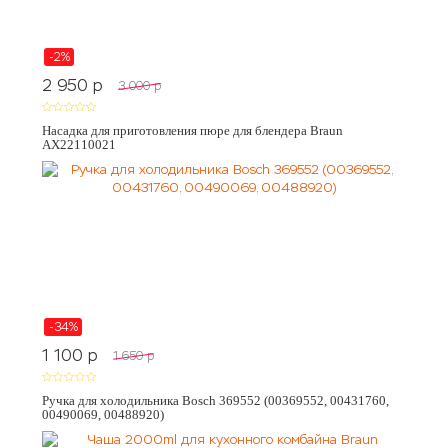
-2%
2 950
p
3 000
p
Насадка для приготовления пюре для блендера Braun
AX22110021
-34%
1 100
p
1 650
p
Ручка для холодильника Bosch 369552 (00369552, 00431760,
00490069, 00488920)