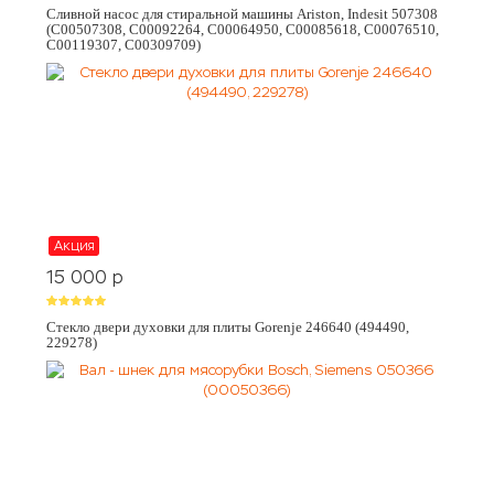
Сливной насос для стиральной машины Ariston, Indesit 507308
(C00507308, C00092264, C00064950, C00085618, C00076510,
C00119307, C00309709)
Акция
15 000
p
Стекло двери духовки для плиты Gorenje 246640 (494490,
229278)