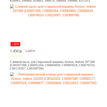
620993, 109484, 419493, 166670, 598894, 109486, 431331)
--11%
1 450
p
1 300
p
Сливной насос для стиральной машины Ariston, Indesit 507308
(C00507308, C00092264, C00064950, C00085618, C00076510,
C00119307, C00309709)