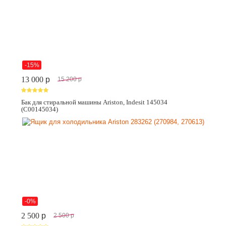
-15%
13 000
p
15 200
p
Бак для стиральной машины Ariston, Indesit 145034
(C00145034)
-0%
2 500
p
2 500
p