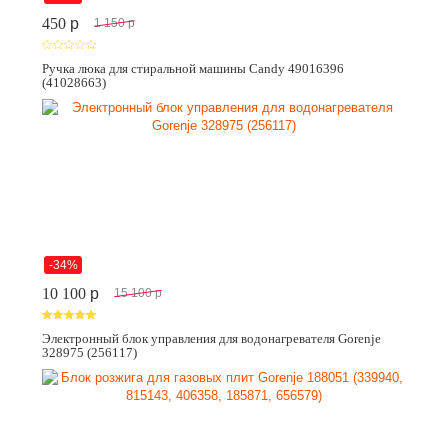
450
p
1 150
p
Ручка люка для стиральной машины Candy 49016396
(41028663)
-34%
10 100
p
15 100
p
Электронный блок управления для водонагревателя Gorenje
328975 (256117)