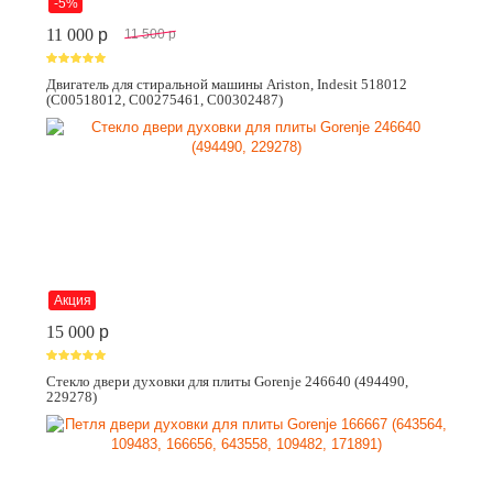
-5%
11 000
p
11 500
p
Двигатель для стиральной машины Ariston, Indesit 518012
(C00518012, C00275461, C00302487)
Акция
15 000
p
Стекло двери духовки для плиты Gorenje 246640 (494490,
229278)