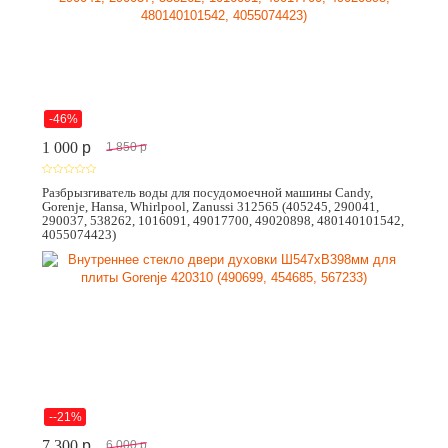
-46%
1 000
p
1 850
p
Разбрызгиватель воды для посудомоечной машины Candy,
Gorenje, Hansa, Whirlpool, Zanussi 312565 (405245, 290041,
290037, 538262, 1016091, 49017700, 49020898, 480140101542,
4055074423)
--21%
7 300
p
6 000
p