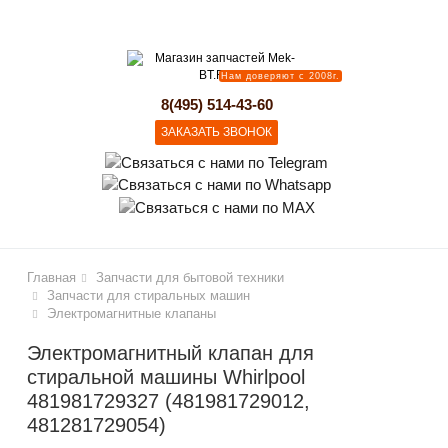
lose
Нам доверяют с 2008г.
8(495) 514-43-60
ЗАКАЗАТЬ ЗВОНОК
Главная
Запчасти для бытовой техники
Запчасти для стиральных машин
Электромагнитные клапаны
Электромагнитный клапан для
стиральной машины Whirlpool
481981729327 (481981729012,
481281729054)