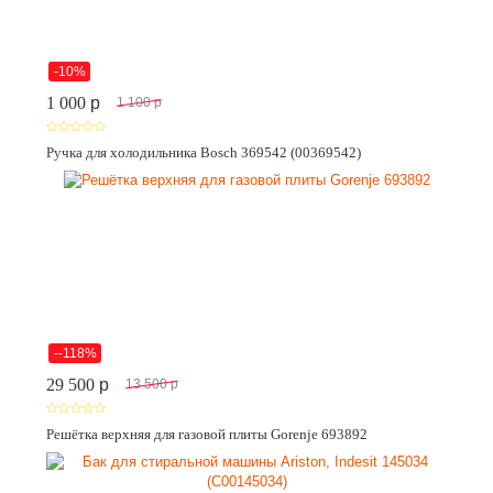
-10%
1 000
p
1 100
p
Ручка для холодильника Bosch 369542 (00369542)
--118%
29 500
p
13 500
p
Решётка верхняя для газовой плиты Gorenje 693892