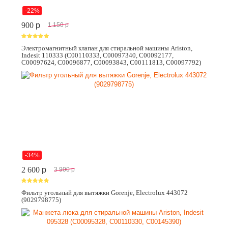
-22%
900
p
1 150
p
Электромагнитный клапан для стиральной машины Ariston,
Indesit 110333 (C00110333, C00097340, C00092177,
C00097624, C00096877, C00093843, C00111813, C00097792)
-34%
2 600
p
3 900
p
Фильтр угольный для вытяжки Gorenje, Electrolux 443072
(9029798775)