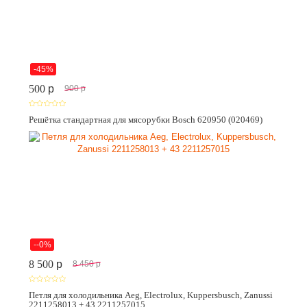
-45%
500
p
900
p
Решётка стандартная для мясорубки Bosch 620950 (020469)
--0%
8 500
p
8 450
p
Петля для холодильника Aeg, Electrolux, Kuppersbusch, Zanussi
2211258013 + 43 2211257015