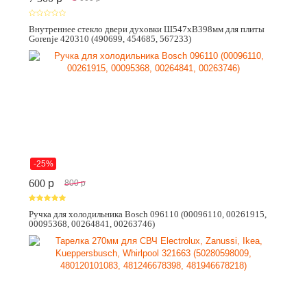
Внутреннее стекло двери духовки Ш547хВ398мм для плиты
Gorenje 420310 (490699, 454685, 567233)
-25%
600
p
800
p
Ручка для холодильника Bosch 096110 (00096110, 00261915,
00095368, 00264841, 00263746)