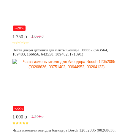
--28%
1 350
p
1 050
p
Петля двери духовки для плиты Gorenje 166667 (643564,
109483, 166656, 643558, 109482, 171891)
-55%
1 000
p
2 200
p
Чаша измельчителя для блендера Bosch 12052085 (00268636,