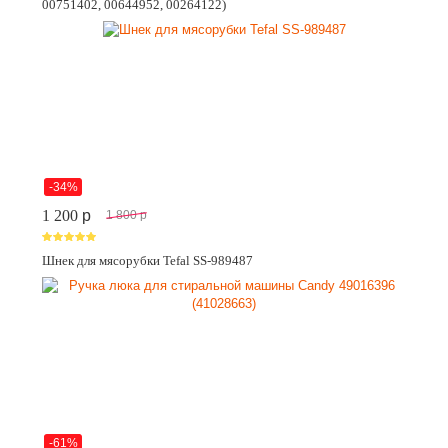
00751402, 00644952, 00264122)
-34%
1 200
p
1 800
p
Шнек для мясорубки Tefal SS-989487
-61%