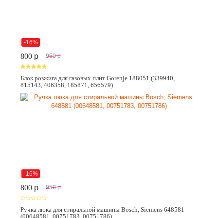
-16%
800
p
950
p
Блок розжига для газовых плит Gorenje 188051 (339940,
815143, 406358, 185871, 656579)
-16%
800
p
950
p
Ручка люка для стиральной машины Bosch, Siemens 648581
(00648581, 00751783, 00751786)