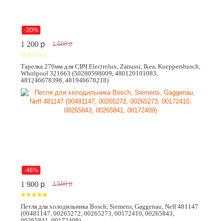
-20%
1 200
p
1 500
p
Тарелка 270мм для СВЧ Electrolux, Zanussi, Ikea, Kueppersbusch,
Whirlpool 321663 (50280598009, 480120101083,
481246678398, 481946678218)
-46%
1 900
p
3 500
p
Петля для холодильника Bosch, Siemens, Gaggenau, Neff 481147
(00481147, 00265272, 00265273, 00172410, 00265843,
00265841, 00172409)