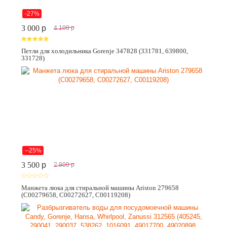
-27%
3 000
p
4 100
p
Петли для холодильника Gorenje 347828 (331781, 639800,
331728)
--25%
3 500
p
2 800
p
Манжета люка для стиральной машины Ariston 279658
(C00279658, C00272627, C00119208)