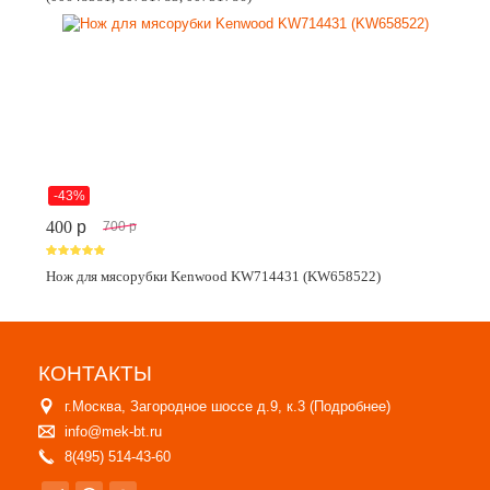
-43%
400
p
700
p
Нож для мясорубки Kenwood KW714431 (KW658522)
КОНТАКТЫ
г.Москва, Загородное шоссе д.9, к.3 (
Подробнее
)
info@mek-bt.ru
8(495) 514-43-60