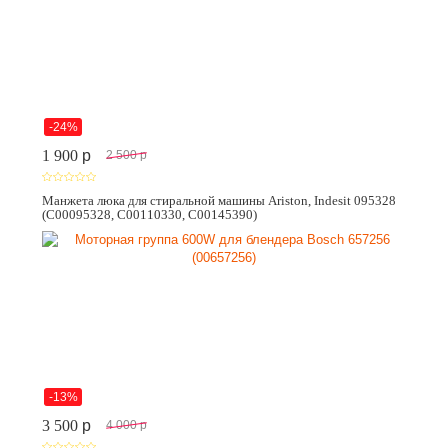
-24%
1 900
p
2 500
p
Манжета люка для стиральной машины Ariston, Indesit 095328
(C00095328, C00110330, C00145390)
-13%
3 500
p
4 000
p