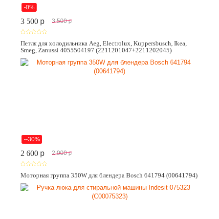
-0%
3 500
p
3 500
p
Петля для холодильника Aeg, Electrolux, Kuppersbusch, Ikea,
Smeg, Zanussi 4055504197 (2211201047+2211202045)
--30%
2 600
p
2 000
p
Моторная группа 350W для блендера Bosch 641794 (00641794)