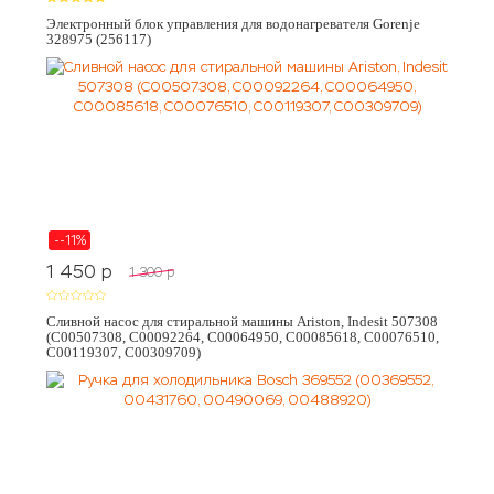
Электронный блок управления для водонагревателя Gorenje
328975 (256117)
--11%
1 450
p
1 300
p
Сливной насос для стиральной машины Ariston, Indesit 507308
(C00507308, C00092264, C00064950, C00085618, C00076510,
C00119307, C00309709)