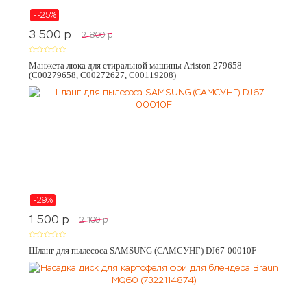
--25%
3 500
p
2 800
p
Манжета люка для стиральной машины Ariston 279658
(C00279658, C00272627, C00119208)
-29%
1 500
p
2 100
p
Шланг для пылесоса SAMSUNG (САМСУНГ) DJ67-00010F