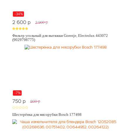
-34%
2 600
p
3 900
p
Фильтр угольный для вытяжки Gorenje, Electrolux 443072
(9029798775)
-7%
750
p
800
p
Шестерёнка для мясорубки Bosch 177498