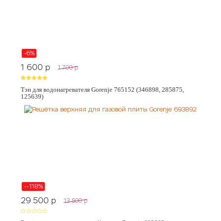
-6%
1 600
p
1 700
p
Тэн для водонагревателя Gorenje 765152 (346898, 285875,
125639)
--118%
29 500
p
13 500
p