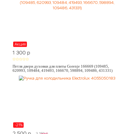
Акция
1 300
p
Петля двери духовки для плиты Gorenje 166669 (109485,
620993, 109484, 419493, 166670, 598894, 109486, 431331)
-21%
2 500
p
3 150
p