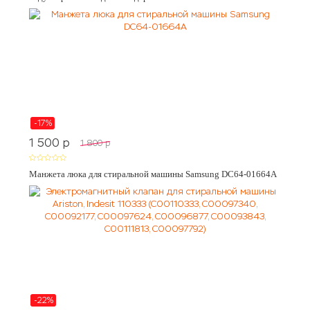
-17%
1 500
p
1 800
p
Манжета люка для стиральной машины Samsung DC64-01664A
-22%