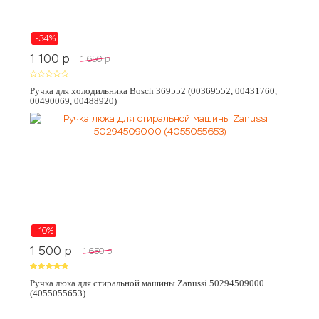
-34%
1 100
p
1 650
p
Ручка для холодильника Bosch 369552 (00369552, 00431760,
00490069, 00488920)
-10%
1 500
p
1 650
p
Ручка люка для стиральной машины Zanussi 50294509000
(4055055653)