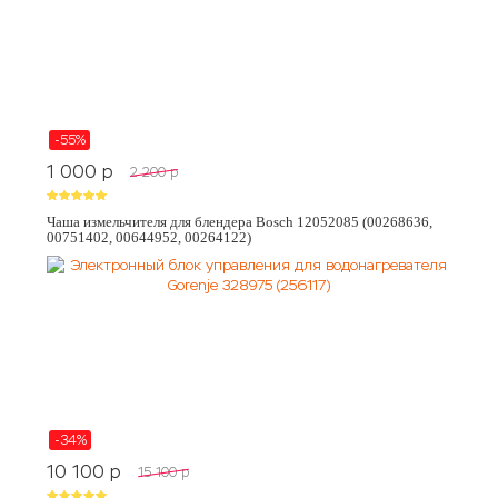
-55%
1 000
p
2 200
p
Чаша измельчителя для блендера Bosch 12052085 (00268636,
00751402, 00644952, 00264122)
-34%
10 100
p
15 100
p