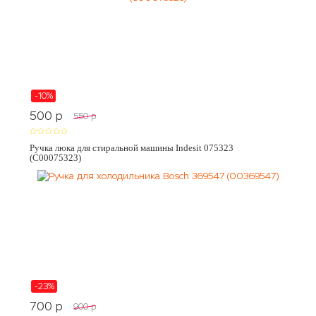
-10%
500
p
550
p
Ручка люка для стиральной машины Indesit 075323
(C00075323)
-23%
700
p
900
p