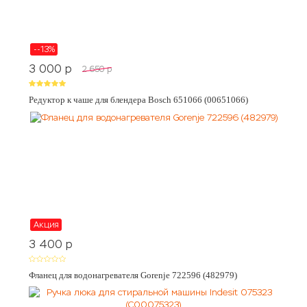
--13%
3 000
p
2 650
p
Редуктор к чаше для блендера Bosch 651066 (00651066)
Акция
3 400
p
Фланец для водонагревателя Gorenje 722596 (482979)