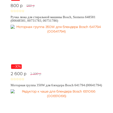
800
p
950
p
Ручка люка для стиральной машины Bosch, Siemens 648581
(00648581, 00751783, 00751786)
--30%
2 600
p
2 000
p
Моторная группа 350W для блендера Bosch 641794 (00641794)