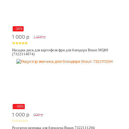
-34%
1 000
p
1 500
p
Насадка диск для картофеля фри для блендера Braun MQ60
(7322114874)
--66%
1 000
p
600
p
Редуктор венчика для блендера Braun 7322111294