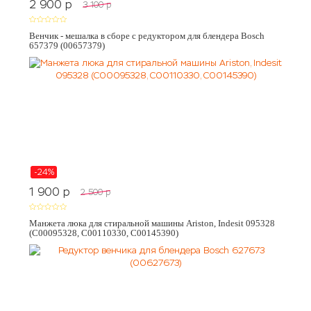
2 900
p
3 100
p
Венчик - мешалка в сборе с редуктором для блендера Bosch
657379 (00657379)
-24%
1 900
p
2 500
p
Манжета люка для стиральной машины Ariston, Indesit 095328
(C00095328, C00110330, C00145390)