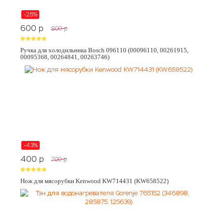
-25%
600
p
800
p
Ручка для холодильника Bosch 096110 (00096110, 00261915,
00095368, 00264841, 00263746)
-43%
400
p
700
p
Нож для мясорубки Kenwood KW714431 (KW658522)