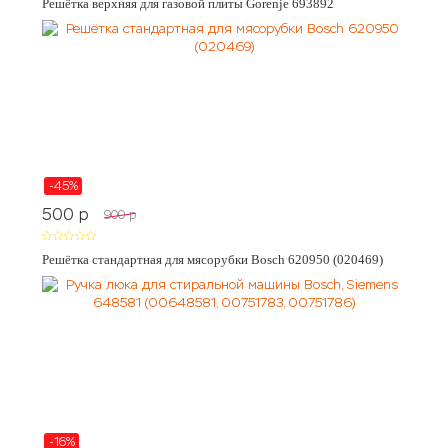
Решётка верхняя для газовой плиты Gorenje 693892
-45%
500
p
900
p
Решётка стандартная для мясорубки Bosch 620950 (020469)
-16%