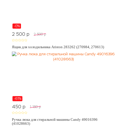
-0%
2 500
p
2 500
p
Ящик для холодильника Ariston 283262 (270984, 270613)
-61%
450
p
1 150
p
Ручка люка для стиральной машины Candy 49016396
(41028663)