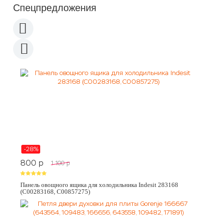
Спецпредложения
-28%
800
p
1 100
p
Панель овощного ящика для холодильника Indesit 283168
(C00283168, C00857275)