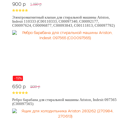
900
p
1 150
p
Электромагнитный клапан для стиральной машины Ariston,
Indesit 110333 (C00110333, C00097340, C00092177,
C00097624, C00096877, C00093843, C00111813, C00097792)
-19%
650
p
800
p
Ребро барабана для стиральной машины Ariston, Indesit 097565
(C00097565)