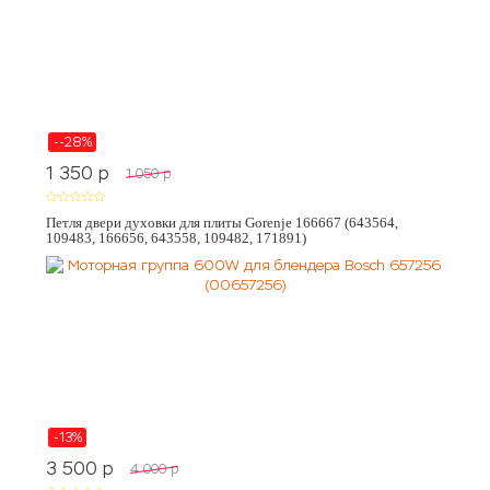
--28%
1 350
p
1 050
p
Петля двери духовки для плиты Gorenje 166667 (643564,
109483, 166656, 643558, 109482, 171891)
-13%
3 500
p
4 000
p