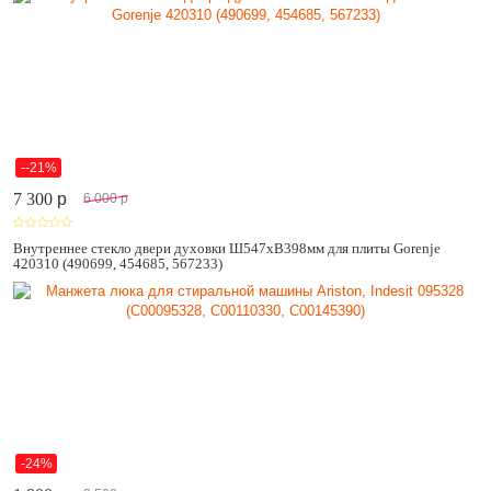
--21%
7 300
p
6 000
p
Внутреннее стекло двери духовки Ш547хВ398мм для плиты Gorenje
420310 (490699, 454685, 567233)
-24%