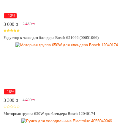
--13%
3 000
p
2 650
p
Редуктор к чаше для блендера Bosch 651066 (00651066)
-18%
3 300
p
4 000
p
Моторная группа 650W для блендера Bosch 12040174