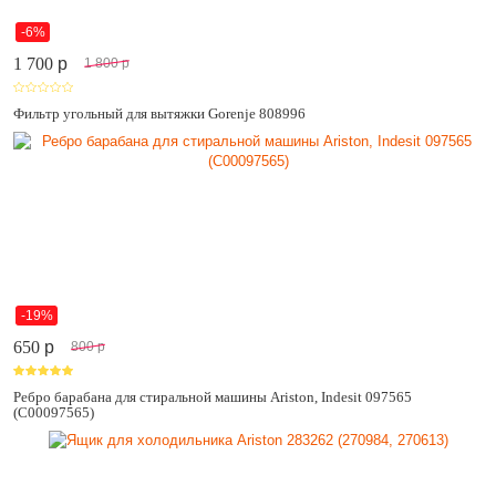
-6%
1 700
p
1 800
p
Фильтр угольный для вытяжки Gorenje 808996
-19%
650
p
800
p
Ребро барабана для стиральной машины Ariston, Indesit 097565
(C00097565)