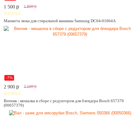
1 500
p
1 800
p
Манжета люка для стиральной машины Samsung DC64-01664A
-7%
2 900
p
3 100
p
Венчик - мешалка в сборе с редуктором для блендера Bosch 657379
(00657379)