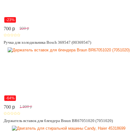
-23%
700
p
900
p
Ручка для холодильника Bosch 369547 (00369547)
-64%
700
p
1 900
p
Держатель вставок для блендера Braun BR67051020 (7051020)