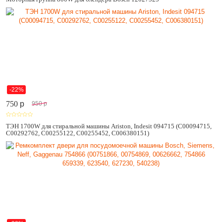
-22%
750
p
950
p
ТЭН 1700W для стиральной машины Ariston, Indesit 094715 (C00094715,
C00292762, C00255122, C00255452, C006380151)