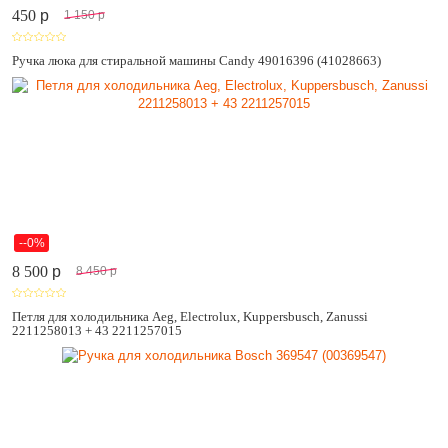
450
p
1 150
p
Ручка люка для стиральной машины Candy 49016396 (41028663)
--0%
8 500
p
8 450
p
Петля для холодильника Aeg, Electrolux, Kuppersbusch, Zanussi
2211258013 + 43 2211257015