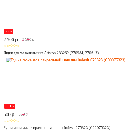
-0%
2 500
p
2 500
p
Ящик для холодильника Ariston 283262 (270984, 270613)
-10%
500
p
550
p
Ручка люка для стиральной машины Indesit 075323 (C00075323)