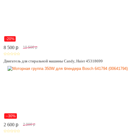
-20%
8 500
p
10 500
p
Двигатель для стиральной машины Candy, Haier 45318699
--30%
2 600
p
2 000
p