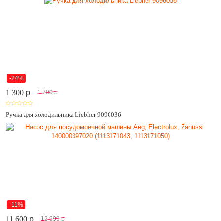
-24%
1 300
p
1 700
p
Ручка для холодильника Liebher 9096036
-11%
11 600
p
12 999
p