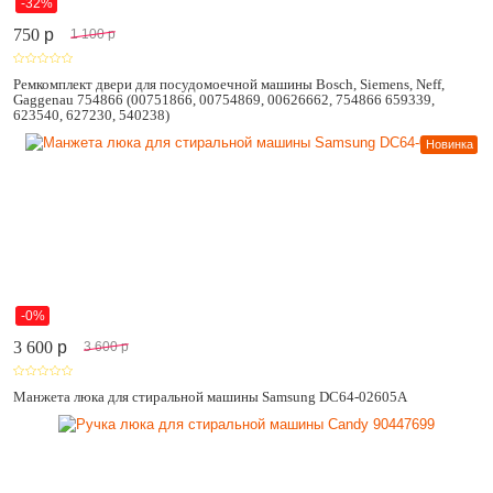
-32%
750
p
1 100
p
Ремкомплект двери для посудомоечной машины Bosch, Siemens, Neff,
Gaggenau 754866 (00751866, 00754869, 00626662, 754866 659339,
623540, 627230, 540238)
Новинка
-0%
3 600
p
3 600
p
Манжета люка для стиральной машины Samsung DC64-02605A