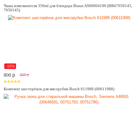
Чаша измельчителя 350ml для блендера Braun AS00004190 (BR67050145,
7050145)
-16%
800
p
950
p
Комплект шестерёнок для мясорубки Bosch 611988 (00611988)