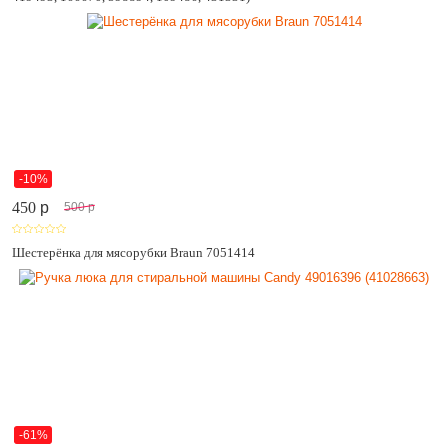
-10%
450
p
500
p
Шестерёнка для мясорубки Braun 7051414
-61%