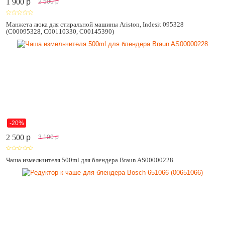
1 900
p
2 500
p
Манжета люка для стиральной машины Ariston, Indesit 095328
(C00095328, C00110330, C00145390)
-20%
2 500
p
3 100
p
Чаша измельчителя 500ml для блендера Braun AS00000228