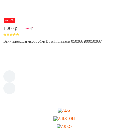
-25%
1 200
p
1 600
p
Вал - шнек для мясорубки Bosch, Siemens 050366 (00050366)