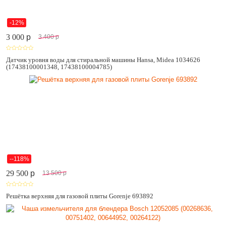
-12%
3 000
p
3 400
p
Датчик уровня воды для стиральной машины Hansa, Midea 1034626
(17438100001348, 17438100004785)
--118%
29 500
p
13 500
p
Решётка верхняя для газовой плиты Gorenje 693892