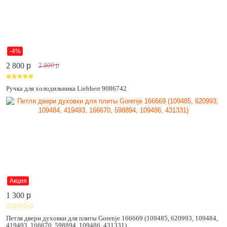
-4%
2 800
p
2 900
p
Ручка для холодильника Liebherr 9086742
Акция
1 300
p
Петля двери духовки для плиты Gorenje 166669 (109485, 620993, 109484,
419493, 166670, 598894, 109486, 431331)