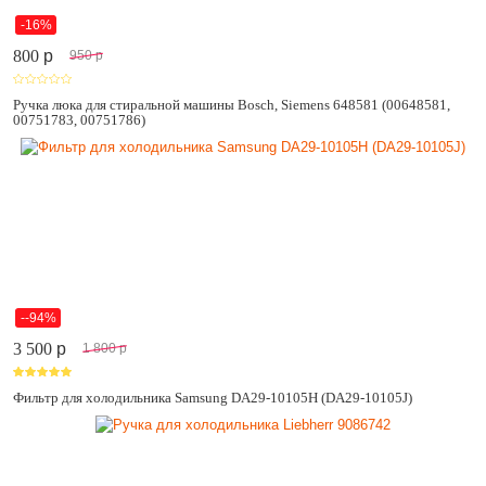
-16%
800
p
950
p
Ручка люка для стиральной машины Bosch, Siemens 648581 (00648581,
00751783, 00751786)
--94%
3 500
p
1 800
p
Фильтр для холодильника Samsung DA29-10105H (DA29-10105J)