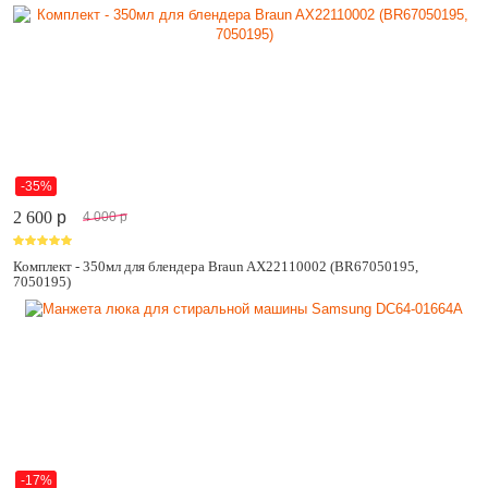
-35%
2 600
p
4 000
p
Комплект - 350мл для блендера Braun AX22110002 (BR67050195,
7050195)
-17%