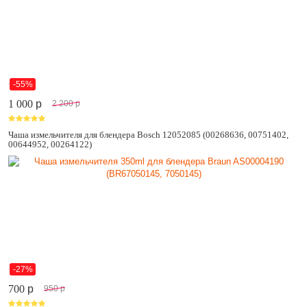
-55%
1 000
p
2 200
p
Чаша измельчителя для блендера Bosch 12052085 (00268636, 00751402,
00644952, 00264122)
-27%
700
p
950
p