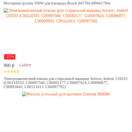
Моторная группа 350W для блендера Bosch 641794 (00641794)
-22%
900
p
1 150
p
Электромагнитный клапан для стиральной машины Ariston, Indesit 110333
(C00110333, C00097340, C00092177, C00097624, C00096877,
C00093843, C00111813, C00097792)