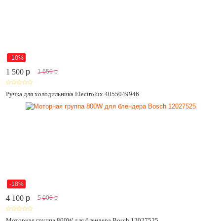
-10%
1 500
p
1 650
p
Ручка для холодильника Electrolux 4055049946
-18%
4 100
p
5 000
p
Моторная группа 800W для блендера Bosch 12027525