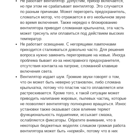
Не работает вентилятор
. Допустим, прибор включается,
но при этом не срабатывает вентилятор. Это случается
по разным причинам. Может перегореть предохранитель,
сломаться мотор, что отражается в его необычном звуке
во время включения. Также нередко к блокированию
вентилятора приводит сломанная крыльчатка, эта часть
может треснуть или оплавиться под действием высоких
температур.
Не работает освещение
. С негорящими лампочками
приходится сталкиваться довольно часто. Для решения
вопроса нужно заменить перегоревшие на новые. Иногда
проблема бывает из-за неисправного предохранителя,
отсутствия контакта на патроне, сломанной клавише
включения света.
Вентилятор издает шум
. Громкие звуки говорят о том,
что он может быть неверно установлен, либо сломана
крыльчатка, потому что пластик часто оплавляется или
растрескивается. Кроме того, к такой ситуации может
приводить налипание жировых, пылевых частиц, которые
не позволяют вентилятору полноценно вращаться. Износ
установки также оказывает свое влияние теряют
функциональность подшипники, иссыхает смазка,
ослабляются фиксаторы. Обратите внимание, что в
некоторых бюджетных моделях слишком громкая работа
вентилятора может быть «нормой», потому что в них