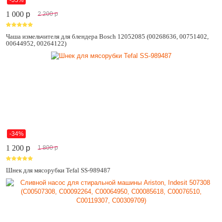
1 000
p
2 200
p
Чаша измельчителя для блендера Bosch 12052085 (00268636, 00751402,
00644952, 00264122)
-34%
1 200
p
1 800
p
Шнек для мясорубки Tefal SS-989487