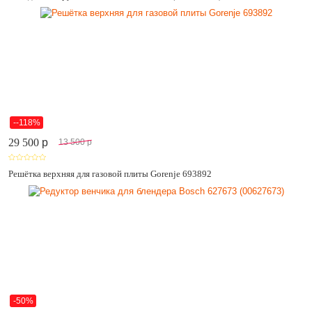
--118%
29 500
p
13 500
p
Решётка верхняя для газовой плиты Gorenje 693892
-50%