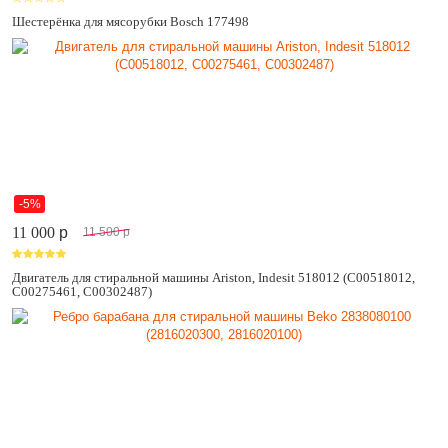
Шестерёнка для мясорубки Bosch 177498
-5%
11 000
p
11 500
p
Двигатель для стиральной машины Ariston, Indesit 518012 (C00518012,
C00275461, C00302487)