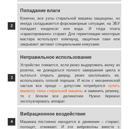
Попадание влаги
Конечно, все узлы стиральной машины защищены, но
иногда складываются форсмажорные ситуации, на ЭБУ
попадает конденсат или вода. И тогда плата
«гарантированно» сгорает. Для герметизации некоторые
мастера используют компаунд, защитные лаки или
закрывают автомат специальными кожухами.
Неправильное использование
Устройство ломается, если резко выдергивать вилку из
розетки, не дожидаться полного завершения цикла и
пытаться открыть дверцу, резко захлопывать ее,
использовать плохой порошок. И если с механической
частью все проще – допустим потребуется
купить
манжету люка стиральной машины
и заменить резинку,
то с блоком все деликатнее. Нужно бережно
эксплуатировать аппарат.
Вибрационное воздействие
Машинка постоянно находится в движении – стирает,
полощет, отжимает. И эти виброволны вместе с