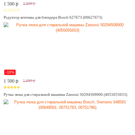
1 500
p
3 000
p
Редуктор венчика для блендера Bosch 627673 (00627673)
-10%
1 500
p
1 650
p
Ручка люка для стиральной машины Zanussi 50294509000 (4055055653)