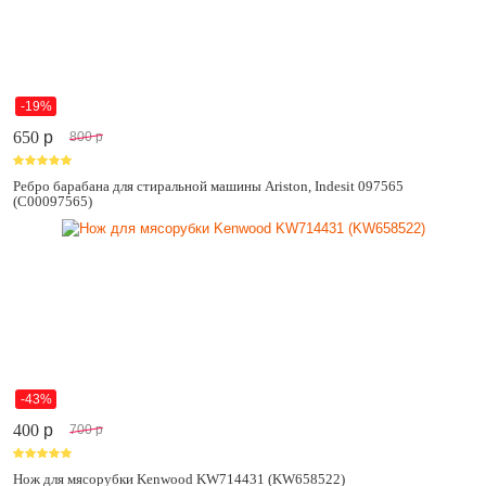
-19%
650
p
800
p
Ребро барабана для стиральной машины Ariston, Indesit 097565
(C00097565)
-43%
400
p
700
p
Нож для мясорубки Kenwood KW714431 (KW658522)