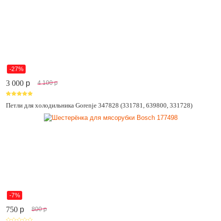
-27%
3 000
p
4 100
p
Петли для холодильника Gorenje 347828 (331781, 639800, 331728)
-7%
750
p
800
p