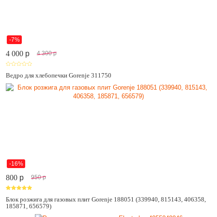
-7%
4 000
p
4 300
p
Ведро для хлебопечки Gorenje 311750
-16%
800
p
950
p
Блок розжига для газовых плит Gorenje 188051 (339940, 815143, 406358,
185871, 656579)