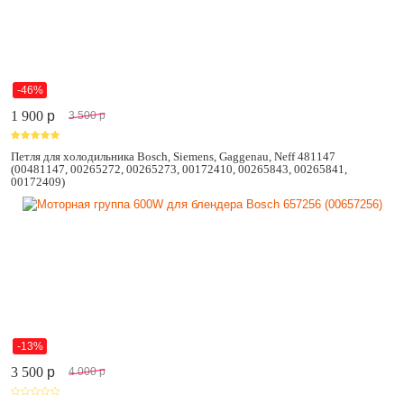
-46%
1 900
p
3 500
p
Петля для холодильника Bosch, Siemens, Gaggenau, Neff 481147
(00481147, 00265272, 00265273, 00172410, 00265843, 00265841,
00172409)
-13%
3 500
p
4 000
p