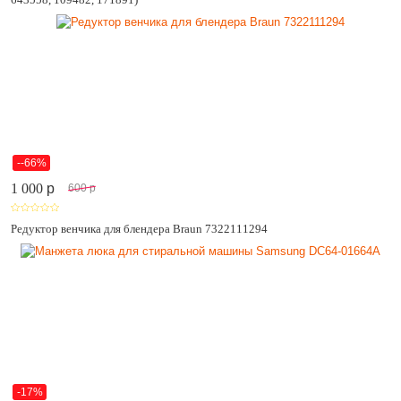
--66%
1 000
p
600
p
Редуктор венчика для блендера Braun 7322111294
-17%