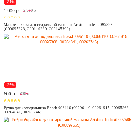
-24%
1 900
p
2 500
p
Манжета люка для стиральной машины Ariston, Indesit 095328
(C00095328, C00110330, C00145390)
-25%
600
p
800
p
Ручка для холодильника Bosch 096110 (00096110, 00261915, 00095368,
00264841, 00263746)