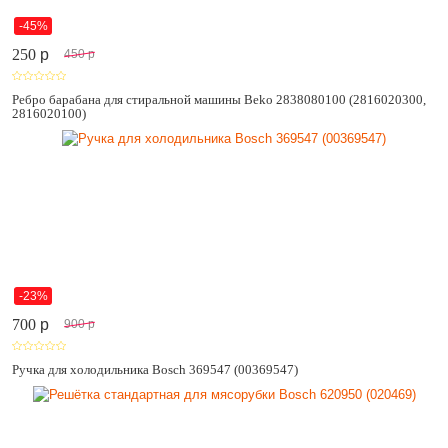
-45%
250
p
450
p
Ребро барабана для стиральной машины Beko 2838080100 (2816020300,
2816020100)
-23%
700
p
900
p
Ручка для холодильника Bosch 369547 (00369547)