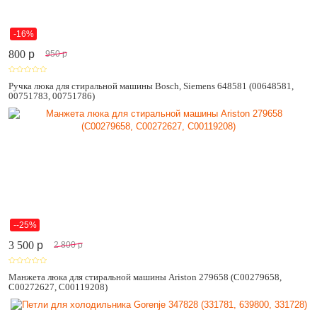
-16%
800
p
950
p
Ручка люка для стиральной машины Bosch, Siemens 648581 (00648581,
00751783, 00751786)
--25%
3 500
p
2 800
p
Манжета люка для стиральной машины Ariston 279658 (C00279658,
C00272627, C00119208)