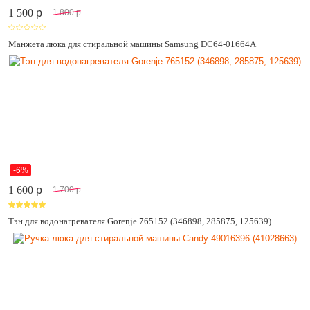
1 500
p
1 800
p
Манжета люка для стиральной машины Samsung DC64-01664A
-6%
1 600
p
1 700
p
Тэн для водонагревателя Gorenje 765152 (346898, 285875, 125639)