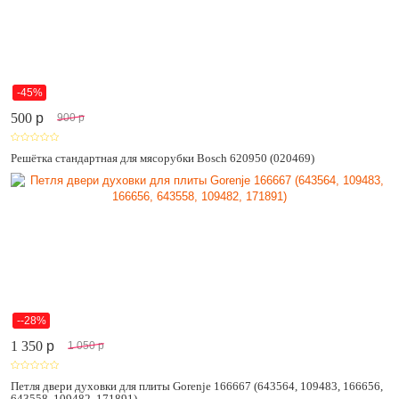
-45%
500
p
900
p
Решётка стандартная для мясорубки Bosch 620950 (020469)
--28%
1 350
p
1 050
p
Петля двери духовки для плиты Gorenje 166667 (643564, 109483, 166656,
643558, 109482, 171891)