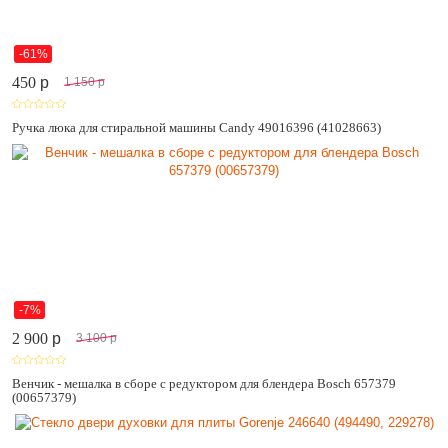
-61%
450
p
1 150
p
Ручка люка для стиральной машины Candy 49016396 (41028663)
-7%
2 900
p
3 100
p
Венчик - мешалка в сборе с редуктором для блендера Bosch 657379
(00657379)