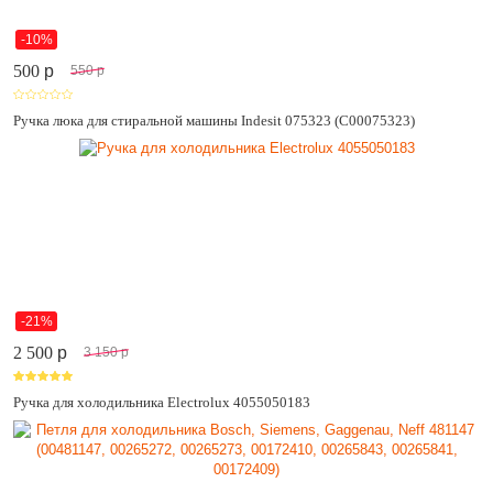
-10%
500
p
550
p
Ручка люка для стиральной машины Indesit 075323 (C00075323)
-21%
2 500
p
3 150
p
Ручка для холодильника Electrolux 4055050183