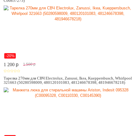
C00857275)
-20%
1 200
p
1 500
p
Тарелка 270мм для СВЧ Electrolux, Zanussi, Ikea, Kueppersbusch, Whirlpool
321663 (50280598009, 480120101083, 481246678398, 481946678218)