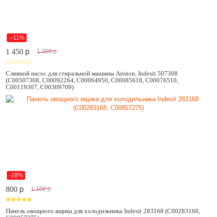
--11%
1 450
p
1 300
p
Сливной насос для стиральной машины Ariston, Indesit 507308
(C00507308, C00092264, C00064950, C00085618, C00076510,
C00119307, C00309709)
-28%
800
p
1 100
p
Панель овощного ящика для холодильника Indesit 283168 (C00283168,