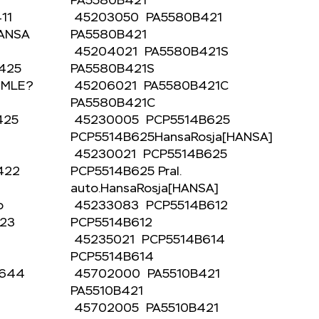
PA5580B421
411
45203050 PA5580B421
HANSA
PA5580B421
45204021 PA5580B421S
B425
PA5580B421S
UMLE?
45206021 PA5580B421C
PA5580B421C
425
45230005 PCP5514B625
PCP5514B625HansaRosja[HANSA]
45230021 PCP5514B625
B422
PCP5514B625 Pral.
auto.HansaRosja[HANSA]
ado
45233083 PCP5514B612
423
PCP5514B612
45235021 PCP5514B614
PCP5514B614
C644
45702000 PA5510B421
PA5510B421
]
45702005 PA5510B421