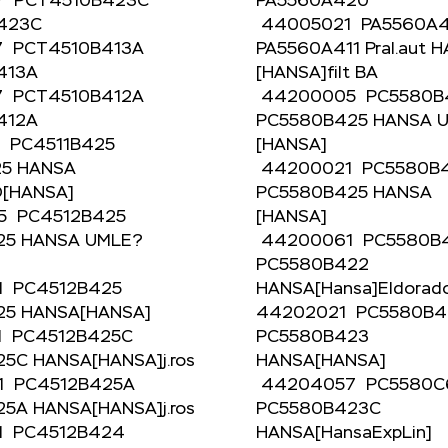
7 PCT4510B423C
PA5560A420
B423C
44005021 PA5560A
7 PCT4510B413A
PA5560A411 Pral.aut 
B413A
[HANSA]filt BA
7 PCT4510B412A
44200005 PC5580
B412A
PC5580B425 HANSA 
 PC4511B425
[HANSA]
25 HANSA
44200021 PC5580B
O[HANSA]
PC5580B425 HANSA
5 PC4512B425
[HANSA]
25 HANSA UMLE?
44200061 PC5580
PC5580B422
1 PC4512B425
HANSA[Hansa]Eldor
25 HANSA[HANSA]
44202021 PC5580B
1 PC4512B425C
PC5580B423
25C HANSA[HANSA]j.ros
HANSA[HANSA]
1 PC4512B425A
44204057 PC5580
25A HANSA[HANSA]j.ros
PC5580B423C
1 PC4512B424
HANSA[HansaExpLin