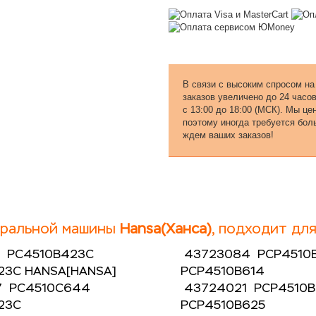
В связи с высоким спросом на
заказов увеличено до 24 часо
с 13:00 до 18:00 (МСК). Мы ц
поэтому иногда требуется бол
ждем ваших заказов!
тиральной машины
Hansa(Ханса)
, подходит дл
1 PC4510B423C
43723084 PCP4510
23C HANSA[HANSA]
PCP4510B614
7 PC4510C644
43724021 PCP4510
23C
PCP4510B625