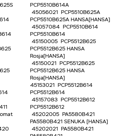
B625S
PCP5510B614A
45056021 PCP5510B625A
B614
PCP5510B625A HANSA[HANSA]
45057084 PCP5510B614
B614
PCP5510B614
45150005 PCP5512B625
B625
PCP5512B625 HANSA
Rosja[HANSA]
]
45150021 PCP5512B625
B625
PCP5512B625 HANSA
Rosja[HANSA]
]
45153021 PCP5512B614
B614
PCP5512B614
45157083 PCP5512B612
411
PCP5512B612
tomat
45202005 PA5580B421
PA5580B421 SENUKA [HANSA]
A420
45202021 PA5580B421