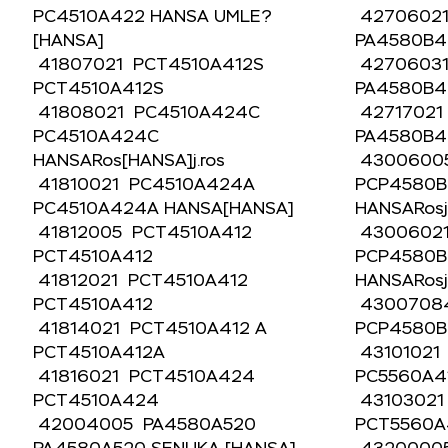
PC4510A422 HANSA UMLE?
4270602
[HANSA]
PA4580B
41807021 PCT4510A412S
4270603
PCT4510A412S
PA4580B
41808021 PC4510A424C
42717021
PC4510A424C
PA4580B
HANSARos[HANSA]j.ros
4300600
41810021 PC4510A424A
PCP4580B
PC4510A424A HANSA[HANSA]
HANSARos
41812005 PCT4510A412
4300602
PCT4510A412
PCP4580B
41812021 PCT4510A412
HANSARos
PCT4510A412
4300708
41814021 PCT4510A412 A
PCP4580
PCT4510A412A
43101021
41816021 PCT4510A424
PC5560A41
PCT4510A424
43103021
42004005 PA4580A520
PCT5560