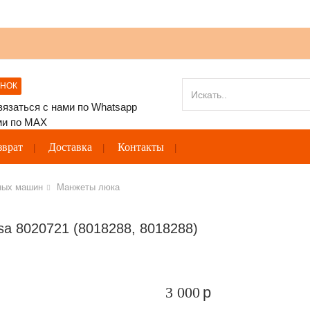
ОНОК
зврат
Доставка
Контакты
ных машин
Манжеты люка
a 8020721 (8018288, 8018288)
3 000
p