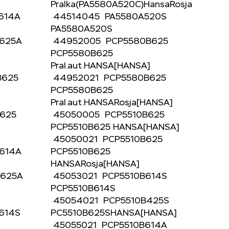
]
Pralka(PA5580A520C)HansaRosja
B614A
44514045 PA5580A520S
PA5580A520S
B625A
44952005 PCP5580B625
PCP5580B625
Pral.aut.HANSA[HANSA]
B625
44952021 PCP5580B625
PCP5580B625
]
Pral.aut.HANSARosja[HANSA]
B625
45050005 PCP5510B625
PCP5510B625 HANSA[HANSA]
]
45050021 PCP5510B625
B614A
PCP5510B625
HANSARosja[HANSA]
B625A
45053021 PCP5510B614S
PCP5510B614S
]
45054021 PCP5510B425S
B614S
PC5510B625SHANSA[HANSA]
45055021 PCP5510B614A