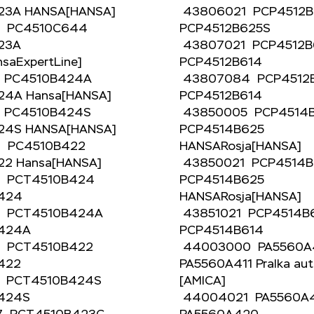
23A HANSA[HANSA]
43806021 PCP4512
7 PC4510C644
PCP4512B625S
23A
43807021 PCP4512
nsaExpertLine]
PCP4512B614
1 PC4510B424A
43807084 PCP4512
24A Hansa[HANSA]
PCP4512B614
1 PC4510B424S
43850005 PCP4514
24S HANSA[HANSA]
PCP4514B625
1 PC4510B422
HANSARosja[HANSA
22 Hansa[HANSA]
43850021 PCP4514
1 PCT4510B424
PCP4514B625
B424
HANSARosja[HANSA
1 PCT4510B424A
43851021 PCP4514
B424A
PCP4514B614
1 PCT4510B422
44003000 PA5560A
B422
PA5560A411 Pralka au
1 PCT4510B424S
[AMICA]
B424S
44004021 PA5560