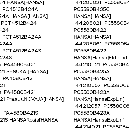
24 HANSA[HANSA]
44206021 PC5580B
1 PC4512B424A
PC5580B425C
24A HANSA[HANSA]
HANSA[HANSA]
 PCT4512B424
44208021 PC5580
B424
PC5580B422
1 PCT4512B424A
HANSA[HANSA]
B424A
44208061 PC5580
1 PCT4512B424S
PC5580B422
B424S
HANSA[Hansa]Eldor
5 PA4580B421
44210021 PC5580B
21 SENUKA [HANSA]
PC5580B425A
1 PA4580B421
HANSA[HANSA]
421
44210057 PC5580
0 PA4580B421
PC5580B423A
1 Pra.aut.NOVAJA[HANSA]
HANSA[HansaExpLin
44212057 PC5580
1 PA4580B421S
PC5580B423A
21S HANSARosja[HANSA
HANSA[HansaExpLin
44214021 PC5580B