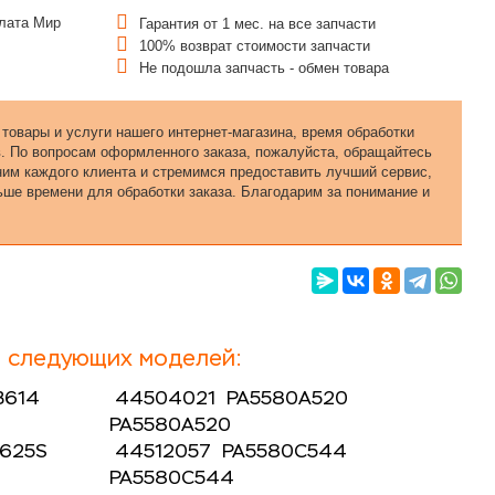
Гарантия от 1 мес. на все запчасти
100% возврат стоимости запчасти
Не подошла запчасть - обмен товара
 товары и услуги нашего интернет-магазина, время обработки
в. По вопросам оформленного заказа, пожалуйста, обращайтесь
еним каждого клиента и стремимся предоставить лучший сервис,
ьше времени для обработки заказа. Благодарим за понимание и
я следующих моделей:
B614
44504021 PA5580A520
PA5580A520
B625S
44512057 PA5580C544
PA5580C544