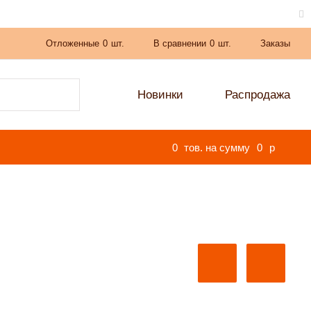
Отложенные
0
шт.
В сравнении
0
шт.
Заказы
Новинки
Распродажа
0
тов. на сумму
0
p