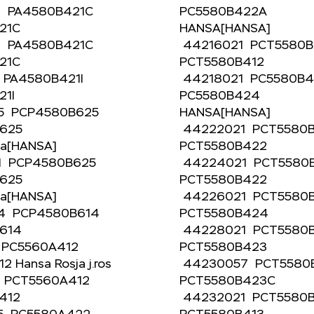
1 PA4580B421C
PC5580B422A
421C
HANSA[HANSA]
1 PA4580B421C
44216021 PCT5580
421C
PCT5580B412
 PA4580B421I
44218021 PC5580B
421I
PC5580B424
5 PCP4580B625
HANSA[HANSA]
625
44222021 PCT5580
ja[HANSA]
PCT5580B422
1 PCP4580B625
44224021 PCT558
625
PCT5580B422
ja[HANSA]
44226021 PCT558
4 PCP4580B614
PCT5580B424
B614
44228021 PCT5580
 PC5560A412
PCT5580B423
2 Hansa Rosja j.ros
44230057 PCT558
 PCT5560A412
PCT5580B423C
A412
44232021 PCT5580