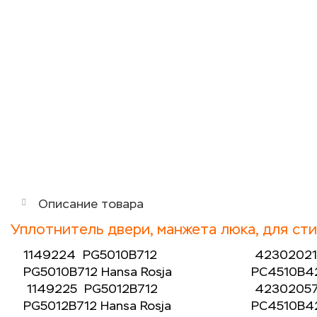
Описание товара
Уплотнитель двери, манжета люка, для с
1149224 PG5010B712
4230202
PG5010B712 Hansa Rosja
PC4510B4
1149225 PG5012B712
4230205
PG5012B712 Hansa Rosja
PC4510B4