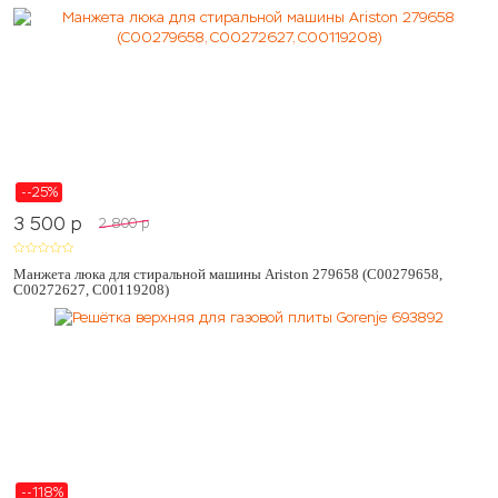
--25%
3 500
p
2 800
p
Манжета люка для стиральной машины Ariston 279658 (C00279658,
C00272627, C00119208)
--118%