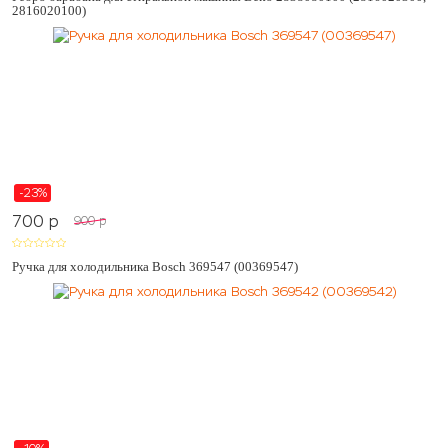
2816020100)
-23%
700
p
900
p
Ручка для холодильника Bosch 369547 (00369547)