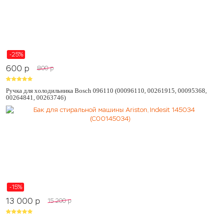
-25%
600
p
800
p
Ручка для холодильника Bosch 096110 (00096110, 00261915, 00095368,
00264841, 00263746)
-15%
13 000
p
15 200
p