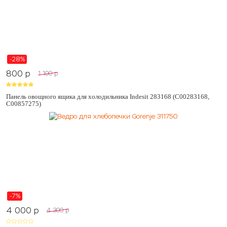
-28%
800
p
1 100
p
Панель овощного ящика для холодильника Indesit 283168 (C00283168,
C00857275)
-7%
4 000
p
4 300
p