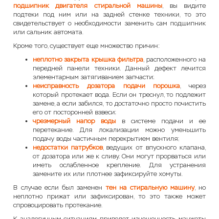
подшипник двигателя стиральной машины
, вы видите
подтеки под ним или на задней стенке техники, то это
свидетельствует о необходимости заменить сам подшипник
или сальник автомата.
Кроме того, существует еще множество причин:
неплотно закрыта крышка фильтра
, расположенного на
передней панели техники. Данный дефект лечится
элементарным затягиванием запчасти;
неисправность дозатора подачи порошка
, через
который протекает вода. Если он треснул, то подлежит
замене, а если забился, то достаточно просто почистить
его от посторонней взвеси;
чрезмерный напор воды
в системе подачи и ее
перетекание. Для локализации можно уменьшить
подачу воды частичным перекрытием вентиля;
недостатки патрубков
, ведущих от впускного клапана,
от дозатора или же к сливу. Они могут прорваться или
иметь ослабленное крепление. Для устранения
замените их или плотнее зафиксируйте хомуты.
В случае если был заменен
тен на стиральную машину
, но
неплотно прижат или зафиксирован, то это также может
спровоцировать протекание.
К аналогичным ситуациям приведет изношенность манжеты