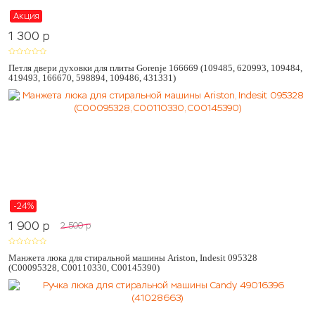
Акция
1 300
p
Петля двери духовки для плиты Gorenje 166669 (109485, 620993, 109484,
419493, 166670, 598894, 109486, 431331)
-24%
1 900
p
2 500
p
Манжета люка для стиральной машины Ariston, Indesit 095328
(C00095328, C00110330, C00145390)