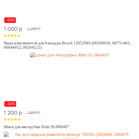
-55%
1 000
p
2 200
p
Чаша измельчителя для блендера Bosch 12052085 (00268636, 00751402,
00644952, 00264122)
-34%
1 200
p
1 800
p
Шнек для мясорубки Tefal SS-989487