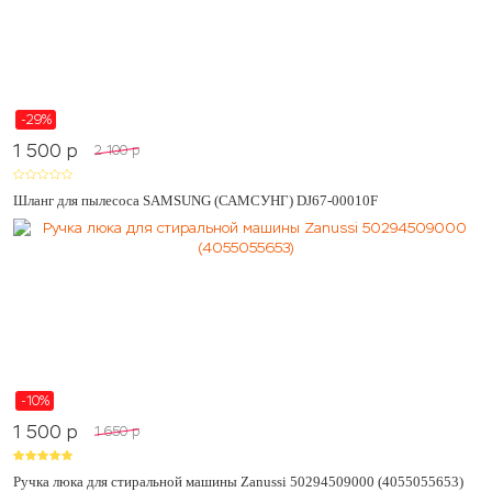
-29%
1 500
p
2 100
p
Шланг для пылесоса SAMSUNG (САМСУНГ) DJ67-00010F
-10%
1 500
p
1 650
p
Ручка люка для стиральной машины Zanussi 50294509000 (4055055653)