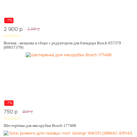
-7%
2 900
p
3 100
p
Венчик - мешалка в сборе с редуктором для блендера Bosch 657379
(00657379)
-7%
750
p
800
p
Шестерёнка для мясорубки Bosch 177498