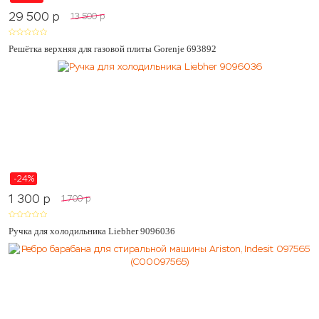
29 500
p
13 500
p
Решётка верхняя для газовой плиты Gorenje 693892
-24%
1 300
p
1 700
p
Ручка для холодильника Liebher 9096036