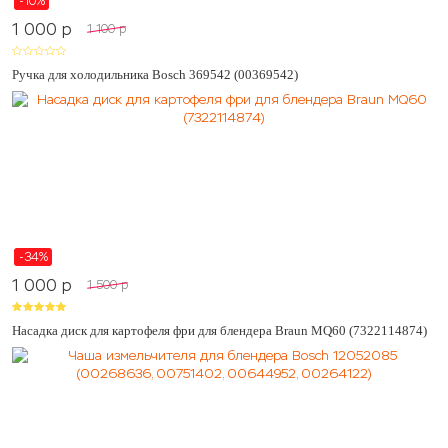
-10%
1 000
p
1 100
p
Ручка для холодильника Bosch 369542 (00369542)
-34%
1 000
p
1 500
p
Насадка диск для картофеля фри для блендера Braun MQ60 (7322114874)