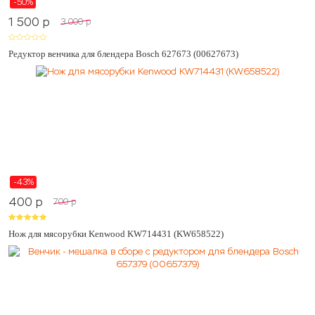
-50%
1 500
p
3 000
p
Редуктор венчика для блендера Bosch 627673 (00627673)
-43%
400
p
700
p
Нож для мясорубки Kenwood KW714431 (KW658522)