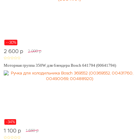
--30%
2 600
p
2 000
p
Моторная группа 350W для блендера Bosch 641794 (00641794)
-34%
1 100
p
1 650
p