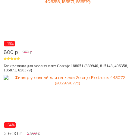
-16%
800
p
950
p
Блок розжига для газовых плит Gorenje 188051 (339940, 815143, 406358,
185871, 656579)
-34%
2 600
p
3 900
p