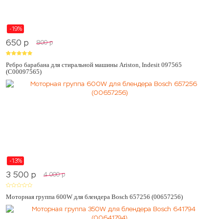
-19%
650
p
800
p
Ребро барабана для стиральной машины Ariston, Indesit 097565
(C00097565)
-13%
3 500
p
4 000
p
Моторная группа 600W для блендера Bosch 657256 (00657256)