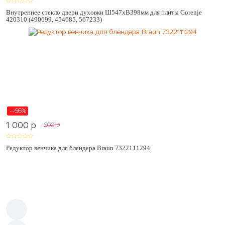
Внутреннее стекло двери духовки Ш547хВ398мм для плиты Gorenje
420310 (490699, 454685, 567233)
--66%
1 000
p
600
p
Редуктор венчика для блендера Braun 7322111294