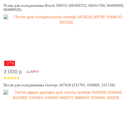
Ручка для холодильника Bosch 369552 (00369552, 00431760, 00490069,
00488920)
-27%
3 000
p
4 100
p
Петли для холодильника Gorenje 347828 (331781, 639800, 331728)