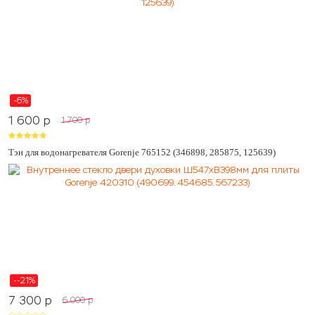
-6%
1 600
p
1 700
p
Тэн для водонагревателя Gorenje 765152 (346898, 285875, 125639)
--21%
7 300
p
6 000
p