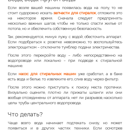
Если возле вашей машины появилась вода на полу, то не
стоит судорожно искать
запчасти для стиралок
, отложите это
на некоторое время. Сначала следует предпринять
несколько важных шагов, чтобы не только спасти жилье от
потопа, но и обеспечить собственную безопасность.
Так, рекомендуется, минуя лужу с водой, обесточить аппарат.
Если подобраться к розетке невозможно, то воспользуйтесь
электрощитком – отключите тумблер подачи электричества.
После этого перекройте воду – либо непосредственно на
водопроводе или локально – при подводе к стиральной
машине.
Если
насос для стиральных машин
уже сработал, а в баке
есть вода и белье, то извлеките его, слив воду через фильтр.
После этого можно приступать к поиску места протечки.
Визуально оцените, плотно ли прижаты шланги или они
вообще отсоединены от аппарата, нет ли разрывов, насколько
целы трубы центрального водопровода.
Что делать?
Чаще всего вода начинает подтекать снизу, но может
появиться и в других частях техники. Если осмотрев