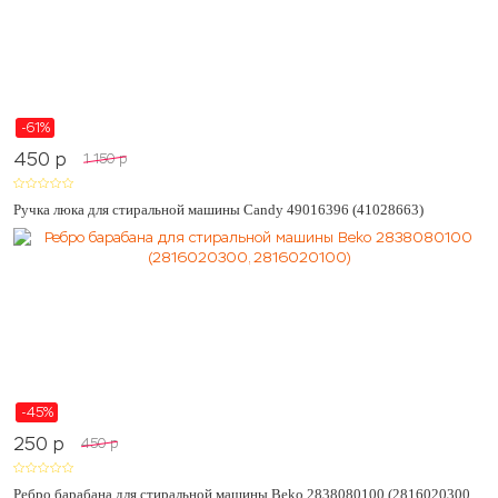
-61%
450
p
1 150
p
Ручка люка для стиральной машины Candy 49016396 (41028663)
-45%
250
p
450
p
Ребро барабана для стиральной машины Beko 2838080100 (2816020300,