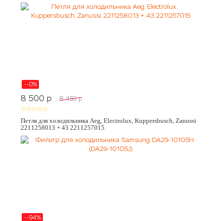
--0%
8 500
p
8 450
p
Петля для холодильника Aeg, Electrolux, Kuppersbusch, Zanussi
2211258013 + 43 2211257015
--94%