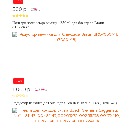
-17%
500
p
600
p
Нож для колки льда в чашу 1250ml для блендера Braun
81322432
-34%
1 000
p
1 500
p
Редуктор венчика для блендера Braun BR67050148 (7050148)