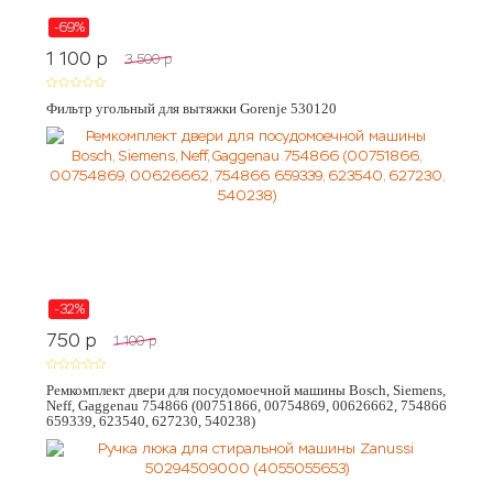
-69%
1 100
p
3 500
p
Фильтр угольный для вытяжки Gorenje 530120
-32%
750
p
1 100
p
Ремкомплект двери для посудомоечной машины Bosch, Siemens,
Neff, Gaggenau 754866 (00751866, 00754869, 00626662, 754866
659339, 623540, 627230, 540238)