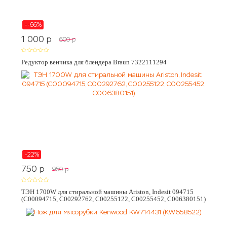
--66%
1 000
p
600
p
Редуктор венчика для блендера Braun 7322111294
-22%
750
p
950
p
ТЭН 1700W для стиральной машины Ariston, Indesit 094715
(C00094715, C00292762, C00255122, C00255452, C006380151)