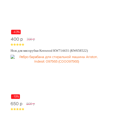
-43%
400
p
700
p
Нож для мясорубки Kenwood KW714431 (KW658522)
-19%
650
p
800
p