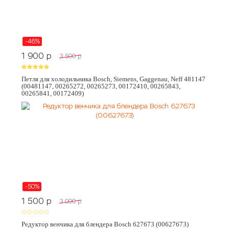
-46%
1 900
p
3 500
p
Петля для холодильника Bosch, Siemens, Gaggenau, Neff 481147
(00481147, 00265272, 00265273, 00172410, 00265843,
00265841, 00172409)
-50%
1 500
p
3 000
p
Редуктор венчика для блендера Bosch 627673 (00627673)