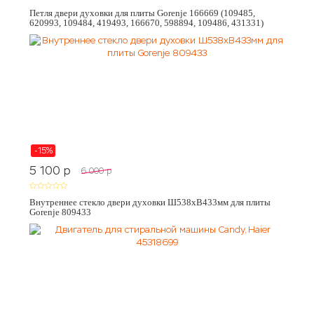
Петля двери духовки для плиты Gorenje 166669 (109485,
620993, 109484, 419493, 166670, 598894, 109486, 431331)
-15%
5 100
p
6 000
p
Внутреннее стекло двери духовки Ш538хВ433мм для плиты
Gorenje 809433