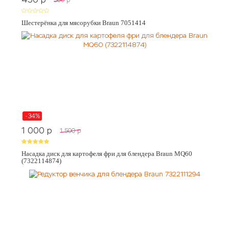
Шестерёнка для мясорубки Braun 7051414
-34%
1 000
p
1 500
p
Насадка диск для картофеля фри для блендера Braun MQ60
(7322114874)