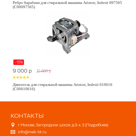
Ребро барабана для стиральной машины Ariston, Indesit 097565
(C00097565)
-15%
9 000
p
10 500
p
Двигатель для стиральной машины Ariston, Indesit 610616
(C00610616)
КОНТАКТЫ
г.Москва, Загородное шоссе д.9, к.3 (
Подробнее
)
info@mek-bt.ru