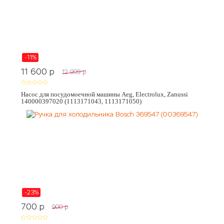
-11%
11 600
p
12 999
p
Насос для посудомоечной машины Aeg, Electrolux, Zanussi
140000397020 (1113171043, 1113171050)
-23%
700
p
900
p