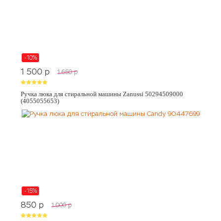
-10%
1 500
p
1 650
p
Ручка люка для стиральной машины Zanussi 50294509000
(4055055653)
-15%
850
p
1 000
p