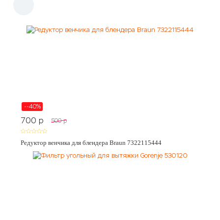
--40%
700
p
500
p
Редуктор венчика для блендера Braun 7322115444