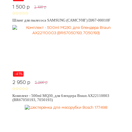
1 500
p
2 100
p
Шланг для пылесоса SAMSUNG (САМСУНГ) DJ67-00010F
-41%
2 950
p
5 000
p
Комплект - 500ml MQ30, для блендера Braun AX22110003
(BR67050193, 7050193)