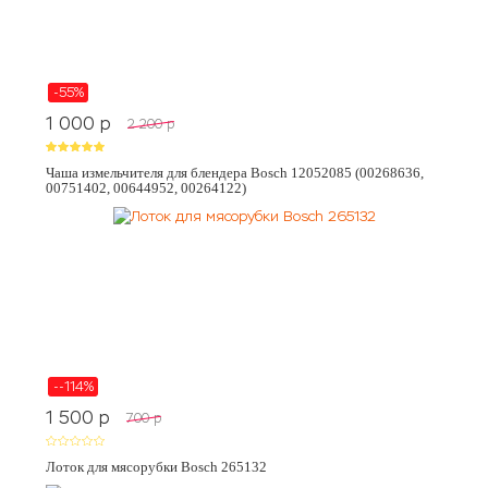
-55%
1 000
p
2 200
p
Чаша измельчителя для блендера Bosch 12052085 (00268636,
00751402, 00644952, 00264122)
--114%
1 500
p
700
p
Лоток для мясорубки Bosch 265132