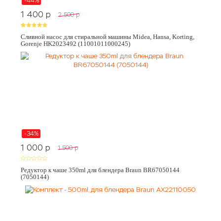
-44%
1 400
p
2 500
p
Сливной насос для стиральной машины Midea, Hansa, Korting,
Gorenje HK2023492 (11001011000245)
-34%
1 000
p
1 500
p
Редуктор к чаше 350ml для блендера Braun BR67050144
(7050144)