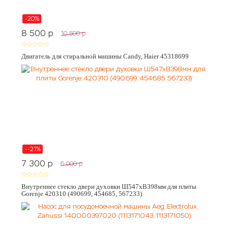
-20%
8 500
p
10 500
p
Двигатель для стиральной машины Candy, Haier 45318699
--21%
7 300
p
6 000
p
Внутреннее стекло двери духовки Ш547хВ398мм для плиты
Gorenje 420310 (490699, 454685, 567233)