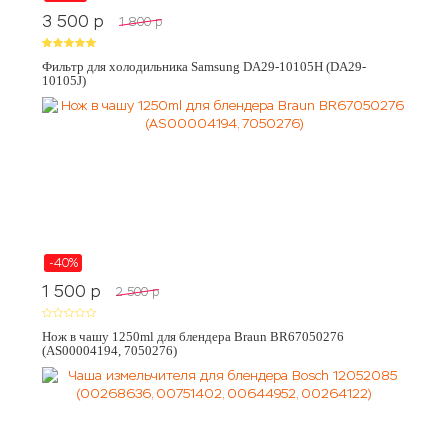
3 500
p
1 800
p
Фильтр для холодильника Samsung DA29-10105H (DA29-
10105J)
-40%
1 500
p
2 500
p
Нож в чашу 1250ml для блендера Braun BR67050276
(AS00004194, 7050276)