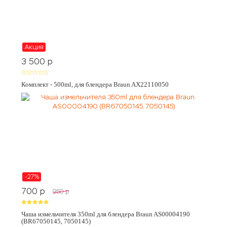
Акция
3 500
p
Комплект - 500ml, для блендера Braun AX22110050
-27%
700
p
950
p
Чаша измельчителя 350ml для блендера Braun AS00004190
(BR67050145, 7050145)