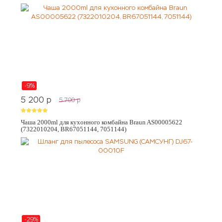
-9%
5 200
p
5 700
p
Чаша 2000ml для кухонного комбайна Braun AS00005622
(7322010204, BR67051144, 7051144)
-29%