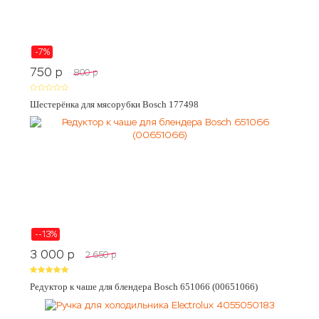
-7%
750
p
800
p
Шестерёнка для мясорубки Bosch 177498
--13%
3 000
p
2 650
p
Редуктор к чаше для блендера Bosch 651066 (00651066)