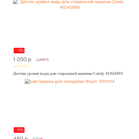
--5%
1 050
p
1 000
p
Датчик уровня воды для стиральной машины Candy 41042893
-10%
450
p
500
p