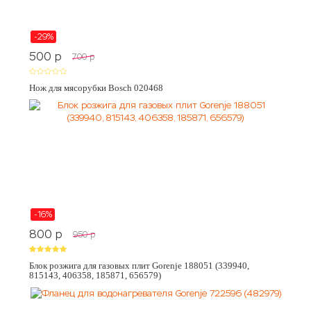
-29%
500
p
700
p
Нож для мясорубки Bosch 020468
-16%
800
p
950
p
Блок розжига для газовых плит Gorenje 188051 (339940,
815143, 406358, 185871, 656579)