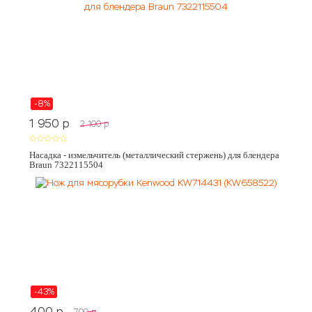
-8%
1 950
p
2 100
p
Насадка - измельчитель (металлический стержень) для блендера
Braun 7322115504
-43%
400
p
700
p