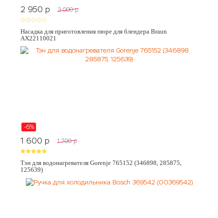
2 950
p
3 000
p
Насадка для приготовления пюре для блендера Braun
AX22110021
-6%
1 600
p
1 700
p
Тэн для водонагревателя Gorenje 765152 (346898, 285875,
125639)