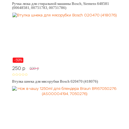
Ручка люка для стиральной машины Bosch, Siemens 648581
(00648581, 00751783, 00751786)
-59%
250
p
600
p
Втулка шнека для мясорубки Bosch 020470 (418076)