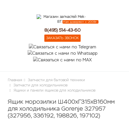
lose
Нам доверяют с 2008г.
8(495) 514-43-60
ЗАКАЗАТЬ ЗВОНОК
Главная
Запчасти для бытовой техники
Запчасти для холодильников
Ящики и панели ящиков для холодильников
Ящик морозилки Ш400хГ315хВ160мм
для холодильника Gorenje 327957
(327956, 336192, 198826, 197102)