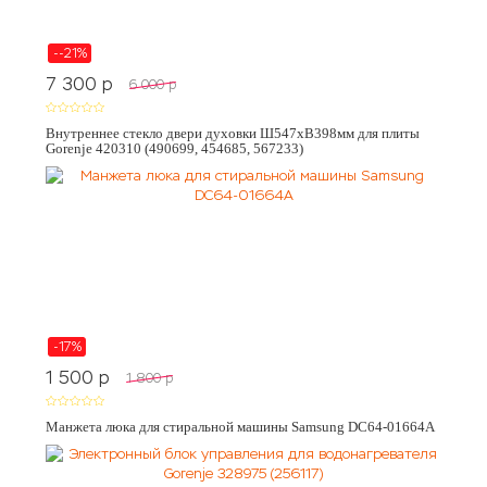
--21%
7 300
p
6 000
p
Внутреннее стекло двери духовки Ш547хВ398мм для плиты
Gorenje 420310 (490699, 454685, 567233)
-17%
1 500
p
1 800
p
Манжета люка для стиральной машины Samsung DC64-01664A