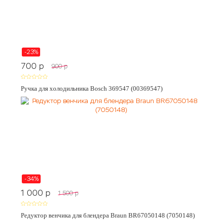
-23%
700
p
900
p
Ручка для холодильника Bosch 369547 (00369547)
-34%
1 000
p
1 500
p
Редуктор венчика для блендера Braun BR67050148 (7050148)