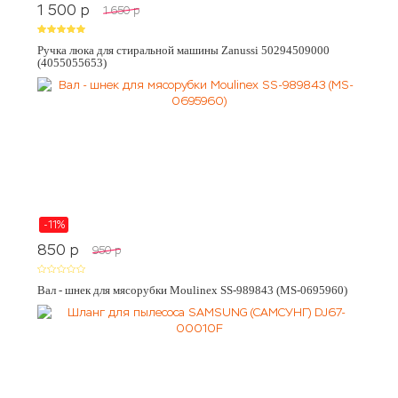
1 500
p
1 650
p
Ручка люка для стиральной машины Zanussi 50294509000
(4055055653)
-11%
850
p
950
p
Вал - шнек для мясорубки Moulinex SS-989843 (MS-0695960)