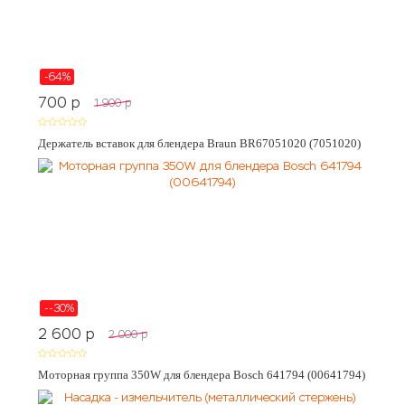
-64%
700
p
1 900
p
Держатель вставок для блендера Braun BR67051020 (7051020)
--30%
2 600
p
2 000
p
Моторная группа 350W для блендера Bosch 641794 (00641794)