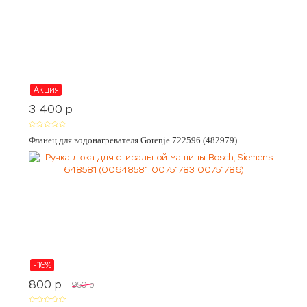
Акция
3 400
p
Фланец для водонагревателя Gorenje 722596 (482979)
-16%
800
p
950
p