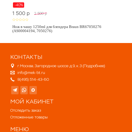
-40%
1 500
p
2 500
p
Нож в чашу 1250ml для блендера Braun BR67050276
(AS00004194, 7050276)
КОНТАКТЫ
г.Москва, Загородное шоссе д.9, к.3 (
Подробнее
)
info@mek-bt.ru
8(495) 514-43-60
МОЙ КАБИНЕТ
Отследить заказ
Отложенные товары
МЕНЮ