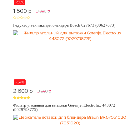
-50%
1 500
p
3 000
p
Редуктор венчика для блендера Bosch 627673 (00627673)
-34%
2 600
p
3 900
p
Фильтр угольный для вытяжки Gorenje, Electrolux 443072
(9029798775)