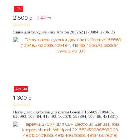
-0%
2 500
p
2 500
p
Ящик для холодильника Ariston 283262 (270984, 270613)
Акция
1 300
p
Петля двери духовки для плиты Gorenje 166669 (109485,
620993, 109484, 419493, 166670, 598894, 109486, 431331)