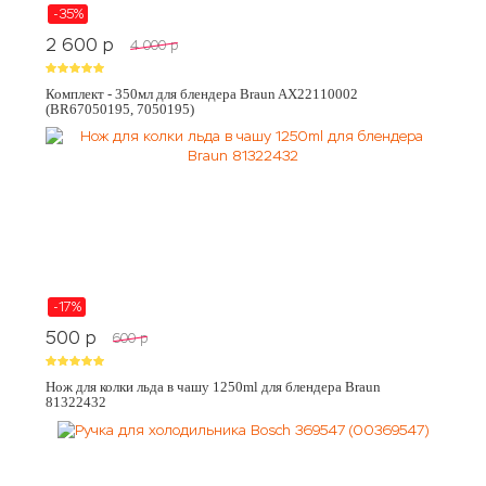
-35%
2 600
p
4 000
p
Комплект - 350мл для блендера Braun AX22110002
(BR67050195, 7050195)
-17%
500
p
600
p
Нож для колки льда в чашу 1250ml для блендера Braun
81322432