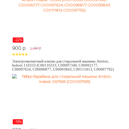
-22%
900
p
1 150
p
Электромагнитный клапан для стиральной машины Ariston,
Indesit 110333 (C00110333, C00097340, C00092177,
C00097624, C00096877, C00093843, C00111813, C00097792)
-19%