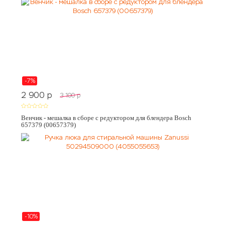
-7%
2 900
p
3 100
p
Венчик - мешалка в сборе с редуктором для блендера Bosch
657379 (00657379)
-10%