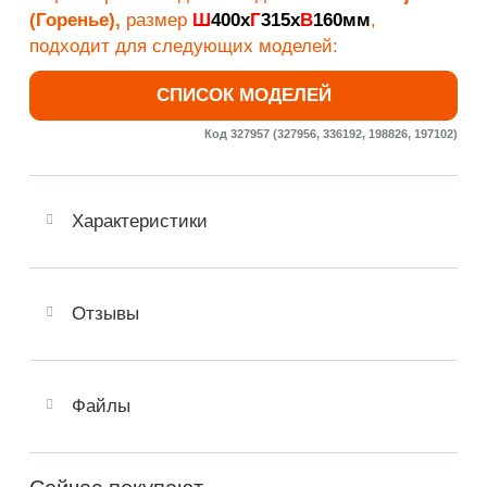
(Горенье),
размер
Ш
400х
Г
315х
В
160мм
,
подходит для следующих моделей:
СПИСОК МОДЕЛЕЙ
Код 327957 (327956, 336192, 198826, 197102)
Характеристики
Отзывы
Файлы