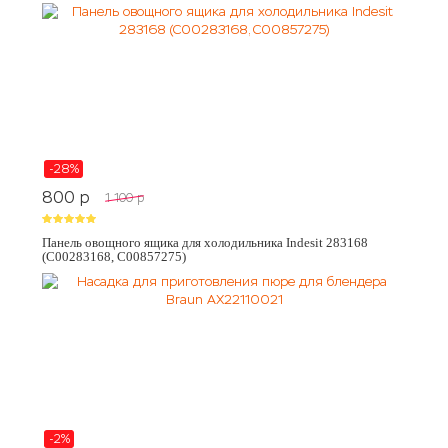
-28%
800
p
1 100
p
Панель овощного ящика для холодильника Indesit 283168
(C00283168, C00857275)
-2%