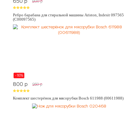
650
p
800
p
Ребро барабана для стиральной машины Ariston, Indesit 097565
(C00097565)
-16%
800
p
950
p
Комплект шестерёнок для мясорубки Bosch 611988 (00611988)