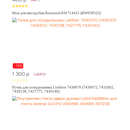
Нож для мясорубки Kenwood KW714431 (KW658522)
-14%
1 300
p
1 500
p
Ручка для холодильника Liebherr 7430670 (7430672, 7432602,
7430138, 7427775, 7430140)