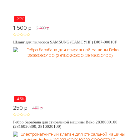
-29%
1 500
p
2 100
p
Шланг для пылесоса SAMSUNG (САМСУНГ) DJ67-00010F
-45%
250
p
450
p
Ребро барабана для стиральной машины Beko 2838080100
(2816020300, 2816020100)