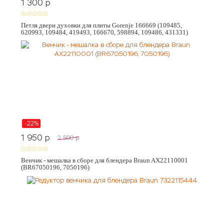
1 300
p
Петля двери духовки для плиты Gorenje 166669 (109485,
620993, 109484, 419493, 166670, 598894, 109486, 431331)
-22%
1 950
p
2 500
p
Венчик - мешалка в сборе для блендера Braun AX22110001
(BR67050196, 7050196)