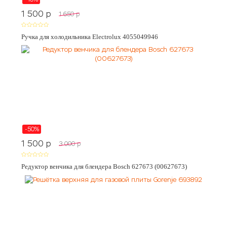
1 500
p
1 650
p
Ручка для холодильника Electrolux 4055049946
-50%
1 500
p
3 000
p
Редуктор венчика для блендера Bosch 627673 (00627673)