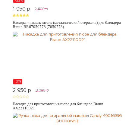
-22%
1 950
p
2 500
p
Насадка - измельчитель (металлический стержень) для блендера
Braun BR67050778 (7050778)
-2%
2 950
p
3 000
p
Насадка для приготовления пюре для блендера Braun
AX22110021