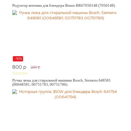
Редуктор венчика для блендера Braun BR67050148 (7050148)
-16%
800
p
950
p
Ручка люка для стиральной машины Bosch, Siemens 648581
(00648581, 00751783, 00751786)