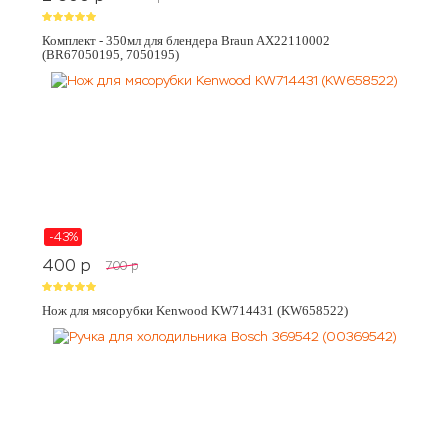
Комплект - 350мл для блендера Braun AX22110002
(BR67050195, 7050195)
-43%
400
p
700
p
Нож для мясорубки Kenwood KW714431 (KW658522)