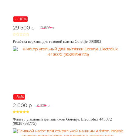
--118%
29 500
p
13 500
p
Решётка верхняя для газовой плиты Gorenje 693892
-34%
2 600
p
3 900
p
Фильтр угольный для вытяжки Gorenje, Electrolux 443072
(9029798775)