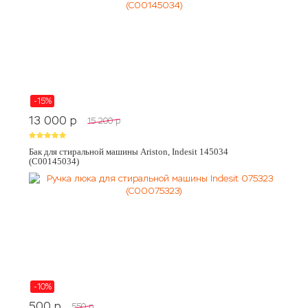
-15%
13 000
p
15 200
p
Бак для стиральной машины Ariston, Indesit 145034
(C00145034)
-10%
500
p
550
p