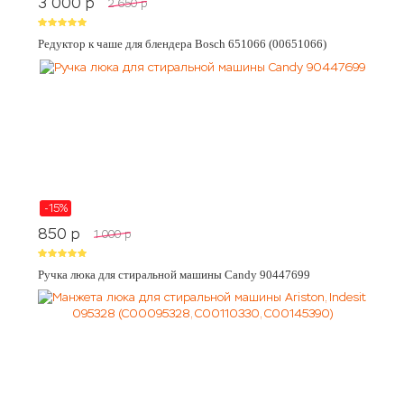
3 000
p
2 650
p
Редуктор к чаше для блендера Bosch 651066 (00651066)
-15%
850
p
1 000
p
Ручка люка для стиральной машины Candy 90447699