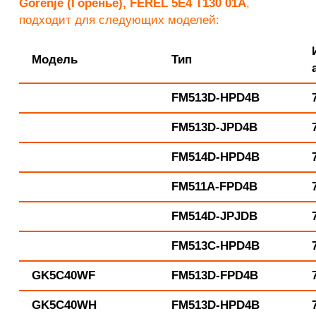
Gorenje (Горенье), FEREL 5E4 T130 01A
,
подходит для следующих моделей:
Модель
Тип
FM513D-HPD4B
FM513D-JPD4B
FM514D-HPD4B
FM511A-FPD4B
FM514D-JPJDB
FM513C-HPD4B
GK5C40WF
FM513D-FPD4B
GK5C40WH
FM513D-HPD4B