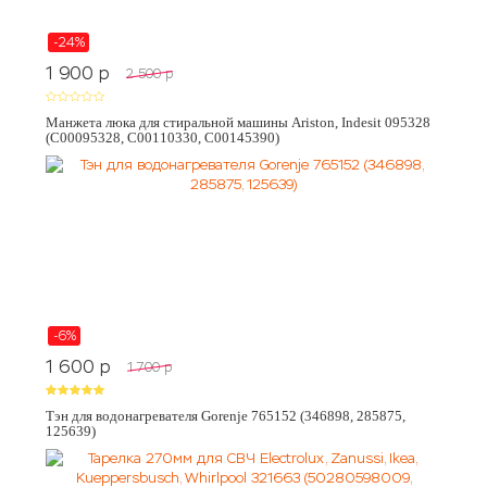
-24%
1 900
p
2 500
p
Манжета люка для стиральной машины Ariston, Indesit 095328
(C00095328, C00110330, C00145390)
-6%
1 600
p
1 700
p
Тэн для водонагревателя Gorenje 765152 (346898, 285875,
125639)