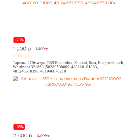
-20%
1 200
p
1 500
p
Тарелка 270мм для СВЧ Electrolux, Zanussi, Ikea, Kueppersbusch,
Whirlpool 321663 (50280598009, 480120101083,
481246678398, 481946678218)
-35%
2 600
p
4 000
p