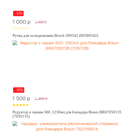
-10%
1 000
p
1 100
p
Ручка для холодильника Bosch 369542 (00369542)
-35%
1 500
p
2 300
p
Редуктор к чашам 500, 1250мл для блендера Braun BR67050135
(7050135)