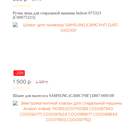
Ручка люка для стиральной машины Indesit 075323
(C00075323)
-29%
1 500
p
2 100
p
Шланг для пылесоса SAMSUNG (САМСУНГ) DJ67-00010F