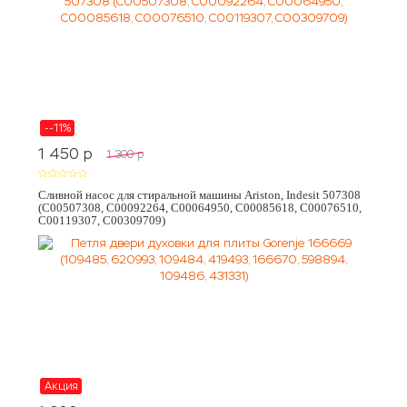
--11%
1 450
p
1 300
p
Сливной насос для стиральной машины Ariston, Indesit 507308
(C00507308, C00092264, C00064950, C00085618, C00076510,
C00119307, C00309709)
Акция