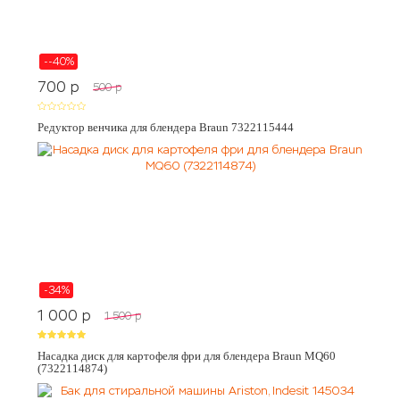
--40%
700
p
500
p
Редуктор венчика для блендера Braun 7322115444
-34%
1 000
p
1 500
p
Насадка диск для картофеля фри для блендера Braun MQ60
(7322114874)