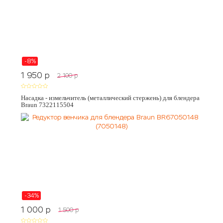
-8%
1 950
p
2 100
p
Насадка - измельчитель (металлический стержень) для блендера
Braun 7322115504
-34%
1 000
p
1 500
p