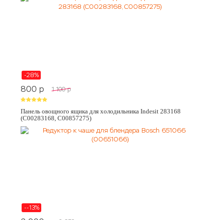
-28%
800
p
1 100
p
Панель овощного ящика для холодильника Indesit 283168
(C00283168, C00857275)
--13%