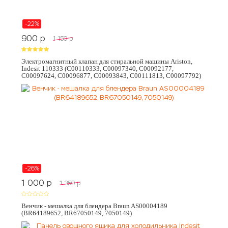
-22%
900
p
1 150
p
Электромагнитный клапан для стиральной машины Ariston,
Indesit 110333 (C00110333, C00097340, C00092177,
C00097624, C00096877, C00093843, C00111813, C00097792)
-26%
1 000
p
1 350
p
Венчик - мешалка для блендера Braun AS00004189
(BR64189652, BR67050149, 7050149)