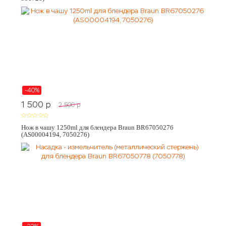
-40%
1 500
p
2 500
p
Нож в чашу 1250ml для блендера Braun BR67050276
(AS00004194, 7050276)