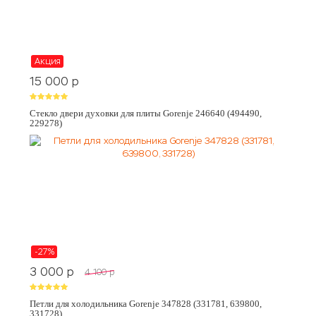
Акция
15 000
p
Стекло двери духовки для плиты Gorenje 246640 (494490,
229278)
-27%
3 000
p
4 100
p
Петли для холодильника Gorenje 347828 (331781, 639800,
331728)