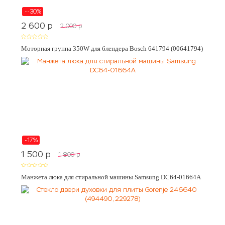
--30%
2 600
p
2 000
p
Моторная группа 350W для блендера Bosch 641794 (00641794)
-17%
1 500
p
1 800
p
Манжета люка для стиральной машины Samsung DC64-01664A