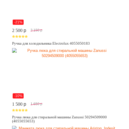
-21%
2 500
p
3 150
p
Ручка для холодильника Electrolux 4055050183
-10%
1 500
p
1 650
p
Ручка люка для стиральной машины Zanussi 50294509000
(4055055653)