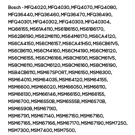
Bosch - MFQ4020, MFQ4030, MFQ4070, MFQ4080,
MFQ36440, MFQ36460, MFQ36470, MFQ36490,
MFQ40301, MFQ40302, MFQ40303, MFQ40304,
MQ66155, MS61A4110, MS61B6150, MS61B6170,
MS62B6190, MS62M6110, MS64M6170, MS6CA4120,
MS6CA4150, MS6CM6157, MS6CA41H50, MS6CB61V5,
MS6CB6110, MS6CM4160, MS6CM4190, MS6CM6120,
MS6CM6155, MS6CM6166, MS8CM61X1, MS8CM61V5,
MS8CM6110, MS8CM6120, MS8CM6160, MS8CM6190,
MS84CB6110, MSM67SPORT, MSM6150, MSM6300,
MSM64010, MSM64035, MSM64120, MSM64155,
MSM6600, MSM66020, MSM66050, MSM66110,
MSM66130, MSM66146, MSM66150, MSM66155,
MSM6700, MSM6S50B, MSM6S55B, MSM6S70B,
MSM6S90B, MSM671X0,
MSM671X1, MSM67140, MSM67150, MSM67160,
MSM67165, MSM67166, MSM67170, MSM67190, MSM7250,
MSM7300, MSM7400, MSM7500,