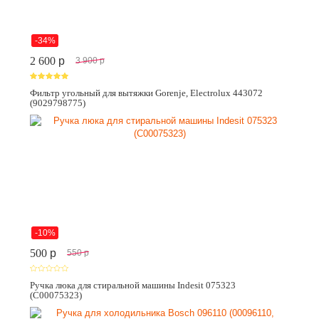
-34%
2 600
p
3 900
p
Фильтр угольный для вытяжки Gorenje, Electrolux 443072
(9029798775)
-10%
500
p
550
p
Ручка люка для стиральной машины Indesit 075323
(C00075323)