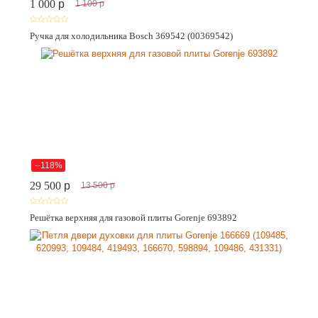
1 000
p
1 100
p
Ручка для холодильника Bosch 369542 (00369542)
--118%
29 500
p
13 500
p
Решётка верхняя для газовой плиты Gorenje 693892