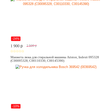
-24%
1 900
p
2 500
p
Манжета люка для стиральной машины Ariston, Indesit 095328
(C00095328, C00110330, C00145390)
-10%