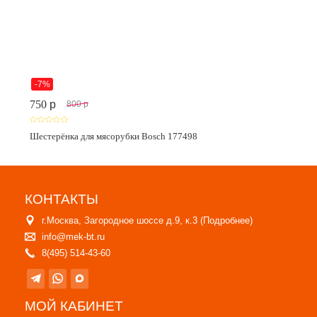
-7%
750
p
800
p
Шестерёнка для мясорубки Bosch 177498
КОНТАКТЫ
г.Москва, Загородное шоссе д.9, к.3 (
Подробнее
)
info@mek-bt.ru
8(495) 514-43-60
МОЙ КАБИНЕТ