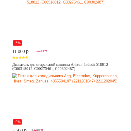
-5%
11 000
p
11 500
p
Двигатель для стиральной машины Ariston, Indesit 518012
(C00518012, C00275461, C00302487)
-0%
3 500
p
3 500
p