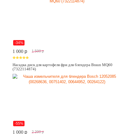
-34%
1 000
p
1 500
p
Насадка диск для картофеля фри для блендера Braun MQ60
(7322114874)
-55%
1 000
p
2 200
p