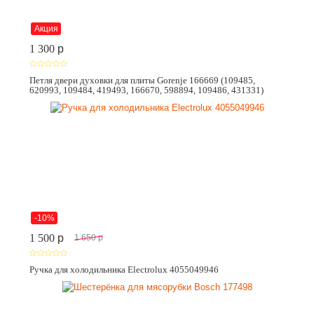
Акция
1 300
p
Петля двери духовки для плиты Gorenje 166669 (109485,
620993, 109484, 419493, 166670, 598894, 109486, 431331)
-10%
1 500
p
1 650
p
Ручка для холодильника Electrolux 4055049946