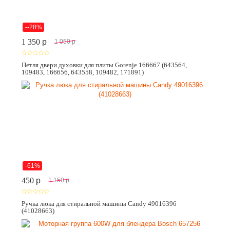
--28%
1 350
p
1 050
p
Петля двери духовки для плиты Gorenje 166667 (643564,
109483, 166656, 643558, 109482, 171891)
-61%
450
p
1 150
p
Ручка люка для стиральной машины Candy 49016396
(41028663)