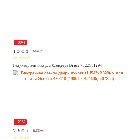
--66%
1 000
p
600
p
Редуктор венчика для блендера Braun 7322111294
--21%
7 300
p
6 000
p