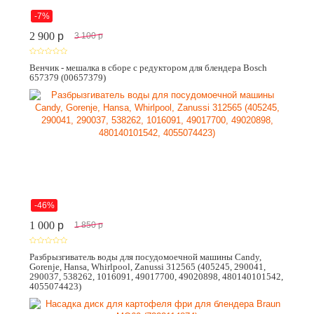
-7%
2 900
p
3 100
p
Венчик - мешалка в сборе с редуктором для блендера Bosch
657379 (00657379)
-46%
1 000
p
1 850
p
Разбрызгиватель воды для посудомоечной машины Candy,
Gorenje, Hansa, Whirlpool, Zanussi 312565 (405245, 290041,
290037, 538262, 1016091, 49017700, 49020898, 480140101542,
4055074423)