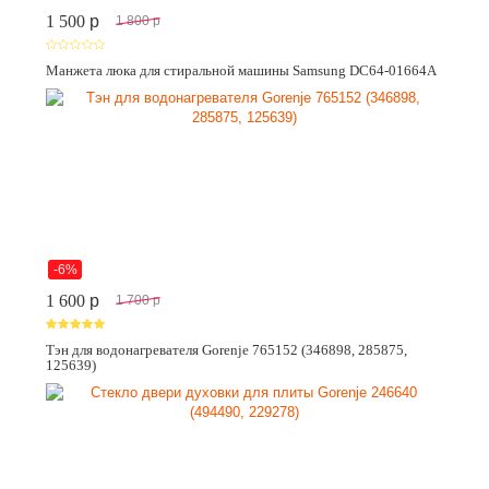
1 500
p
1 800
p
Манжета люка для стиральной машины Samsung DC64-01664A
-6%
1 600
p
1 700
p
Тэн для водонагревателя Gorenje 765152 (346898, 285875,
125639)