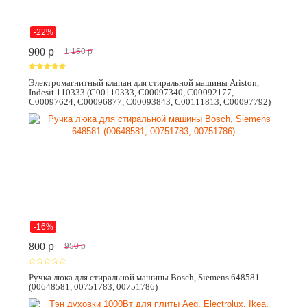
-22%
900
p
1 150
p
Электромагнитный клапан для стиральной машины Ariston,
Indesit 110333 (C00110333, C00097340, C00092177,
C00097624, C00096877, C00093843, C00111813, C00097792)
-16%
800
p
950
p
Ручка люка для стиральной машины Bosch, Siemens 648581
(00648581, 00751783, 00751786)