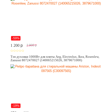
-59%
1 200
p
2 900
p
Тэн духовки 1000Вт для плиты Aeg, Electrolux, Ikea, Rosenlew,
Zanussi 8072470027 (140065215026, 3879671000)
-19%