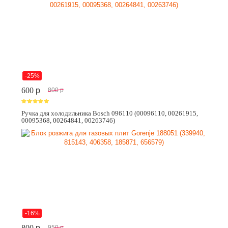
-25%
600
p
800
p
Ручка для холодильника Bosch 096110 (00096110, 00261915,
00095368, 00264841, 00263746)
-16%
800
p
950
p