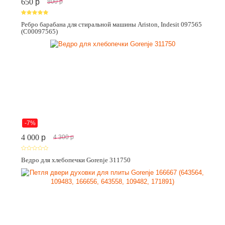
650
p
800
p
Ребро барабана для стиральной машины Ariston, Indesit 097565
(C00097565)
-7%
4 000
p
4 300
p
Ведро для хлебопечки Gorenje 311750