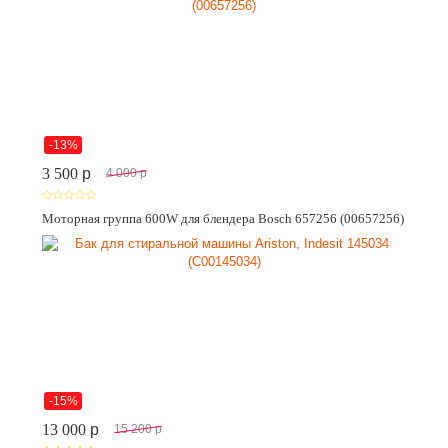
-13%
3 500
p
4 000
p
Моторная группа 600W для блендера Bosch 657256 (00657256)
-15%
13 000
p
15 200
p