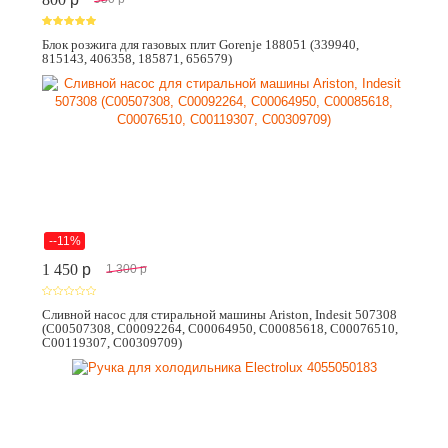
Блок розжига для газовых плит Gorenje 188051 (339940,
815143, 406358, 185871, 656579)
--11%
1 450
p
1 300
p
Сливной насос для стиральной машины Ariston, Indesit 507308
(C00507308, C00092264, C00064950, C00085618, C00076510,
C00119307, C00309709)