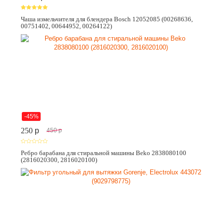
Чаша измельчителя для блендера Bosch 12052085 (00268636,
00751402, 00644952, 00264122)
-45%
250
p
450
p
Ребро барабана для стиральной машины Beko 2838080100
(2816020300, 2816020100)