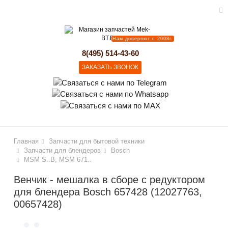
Нам доверяют с 2008г.
lose
8(495) 514-43-60
ЗАКАЗАТЬ ЗВОНОК
Главная
Запчасти для бытовой техники
Запчасти для блендеров
Bosch
MSM S..B, MSM 671..
Венчик - мешалка в сборе с редуктором
для блендера Bosch 657428 (12027763,
00657428)