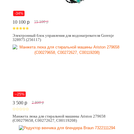
-34%
10 100
p
15 100
p
Электронный блок управления для водонагревателя Gorenje
328975 (256117)
--25%
3 500
p
2 800
p
Манжета люка для стиральной машины Ariston 279658
(C00279658, C00272627, C00119208)