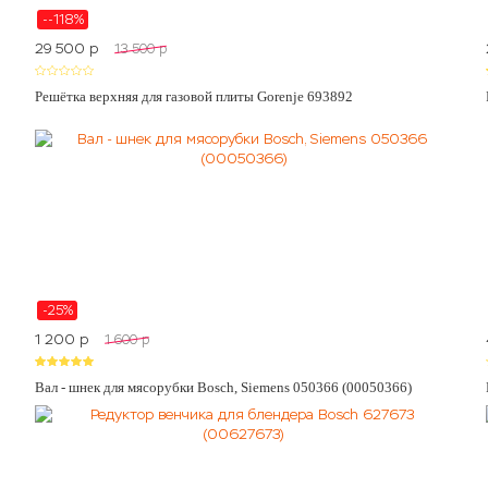
--118%
29 500
p
13 500
p
Решётка верхняя для газовой плиты Gorenje 693892
-25%
1 200
p
1 600
p
Вал - шнек для мясорубки Bosch, Siemens 050366 (00050366)