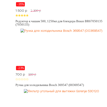
-35%
1 500
p
2 300
p
Редуктор к чашам 500, 1250мл для блендера Braun BR67050135
(7050135)
-23%
700
p
900
p
Ручка для холодильника Bosch 369547 (00369547)