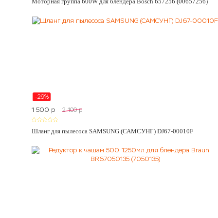
Моторная группа 600W для блендера Bosch 657256 (00657256)
-29%
1 500
p
2 100
p
Шланг для пылесоса SAMSUNG (САМСУНГ) DJ67-00010F