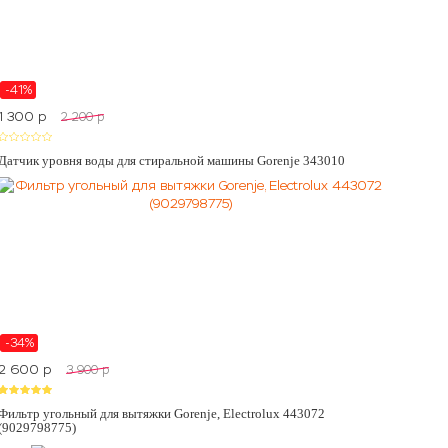
-41%
1 300
p
2 200
p
Датчик уровня воды для стиральной машины Gorenje 343010
-34%
2 600
p
3 900
p
Фильтр угольный для вытяжки Gorenje, Electrolux 443072
(9029798775)