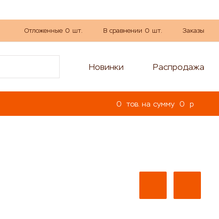
Отложенные
0
шт.
В сравнении
0
шт.
Заказы
Новинки
Распродажа
0
тов. на сумму
0
p