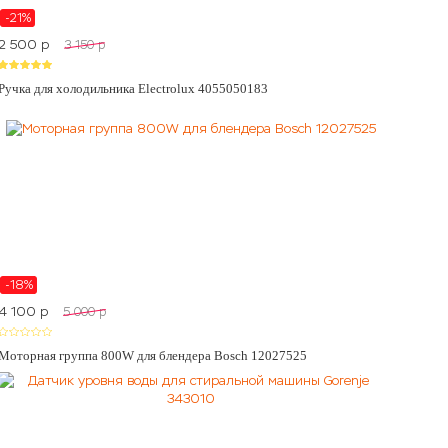
-21%
2 500
p
3 150
p
Ручка для холодильника Electrolux 4055050183
-18%
4 100
p
5 000
p
Моторная группа 800W для блендера Bosch 12027525