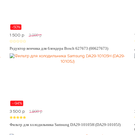
-50%
1 500
p
3 000
p
Редуктор венчика для блендера Bosch 627673 (00627673)
--94%
3 500
p
1 800
p
Фильтр для холодильника Samsung DA29-10105H (DA29-10105J)