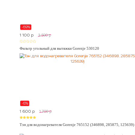
-69%
1 100
p
3 500
p
Фильтр угольный для вытяжки Gorenje 530120
-6%
1 600
p
1 700
p
Тэн для водонагревателя Gorenje 765152 (346898, 285875, 125639)