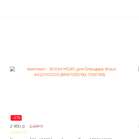
-41%
2 950
p
5 000
p