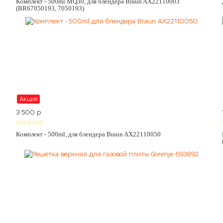
Комплект - 500ml MQ30, для блендера Braun AX22110003
(BR67050193, 7050193)
Акция
3 500
p
Комплект - 500ml, для блендера Braun AX22110050