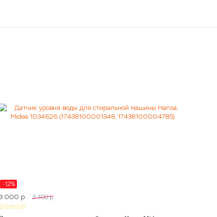
-12%
3 000
p
3 400
p