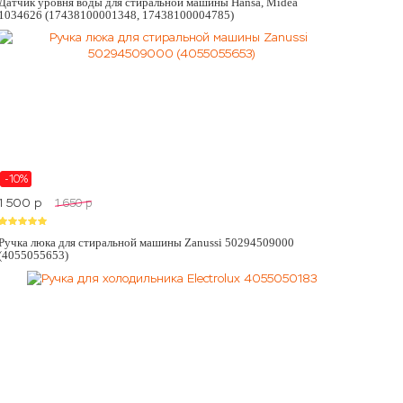
Датчик уровня воды для стиральной машины Hansa, Midea
1034626 (17438100001348, 17438100004785)
-10%
1 500
p
1 650
p
Ручка люка для стиральной машины Zanussi 50294509000
(4055055653)