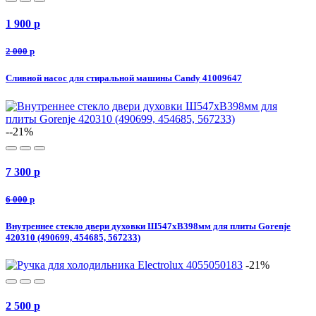
1 900
p
2 000
p
Сливной насос для стиральной машины Candy 41009647
--21%
7 300
p
6 000
p
Внутреннее стекло двери духовки Ш547хВ398мм для плиты Gorenje
420310 (490699, 454685, 567233)
-21%
2 500
p