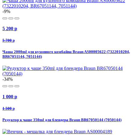
-9%
5 200
p
5 700
p
Чаша 2000ml для кухонного комбайна Braun AS00005622 (7322010204,
BR67051144, 7051144)
-34%
1 000
p
1 500
p
Редуктор к чаше 350ml для блендера Braun BR67050144 (7050144)