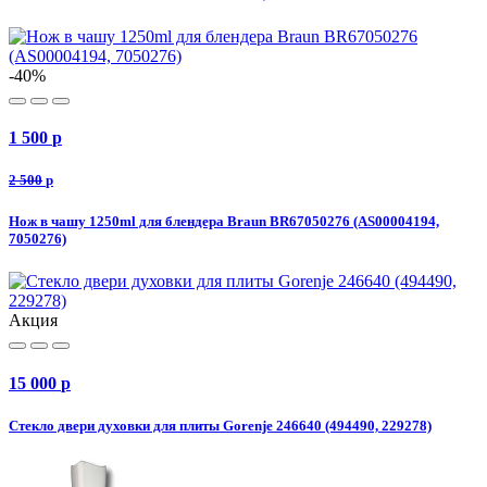
-40%
1 500
p
2 500
p
Нож в чашу 1250ml для блендера Braun BR67050276 (AS00004194,
7050276)
Акция
15 000
p
Стекло двери духовки для плиты Gorenje 246640 (494490, 229278)