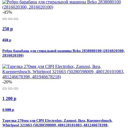
-45%
250
p
450
p
Ребро барабана для стиральной машины Beko 2838080100 (2816020300,
2816020100)
-20%
1 200
p
1 500
p
Тарелка 270мм для СВЧ Electrolux, Zanussi, Ikea, Kueppersbusch,
Whirlpool 321663 (50280598009, 480120101083, 481246678398,