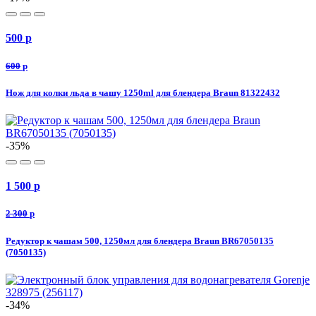
500
p
600
p
Нож для колки льда в чашу 1250ml для блендера Braun 81322432
-35%
1 500
p
2 300
p
Редуктор к чашам 500, 1250мл для блендера Braun BR67050135
(7050135)
-34%