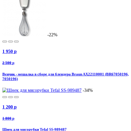
-22%
1 950
p
2 500
p
Венчик - мешалка в сборе для блендера Braun AX22110001 (BR67050196,
7050196)
-34%
1 200
p
1 800
p
Шнек для мясорубки Tefal SS-989487