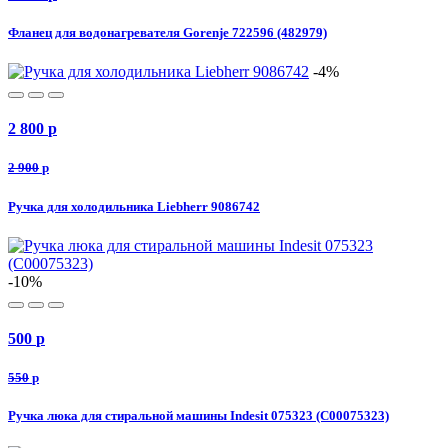
Фланец для водонагревателя Gorenje 722596 (482979)
-4%
2 800
p
2 900
p
Ручка для холодильника Liebherr 9086742
-10%
500
p
550
p
Ручка люка для стиральной машины Indesit 075323 (C00075323)