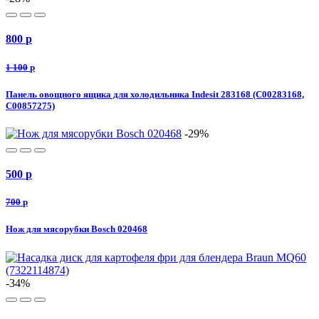
800
p
1 100
p
Панель овощного ящика для холодильника Indesit 283168 (C00283168,
C00857275)
-29%
500
p
700
p
Нож для мясорубки Bosch 020468
-34%