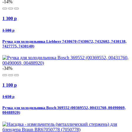
-14%
1 300
p
1 500
p
Ручка для холодильника Liebherr 7430670 (7430672, 7432602, 7430138,
7427775, 7430140)
-34%
1 100
p
1 650
p
Ручка для холодильника Bosch 369552 (00369552, 00431760, 00490069,
00488920)