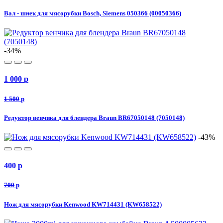
Вал - шнек для мясорубки Bosch, Siemens 050366 (00050366)
-34%
1 000
p
1 500
p
Редуктор венчика для блендера Braun BR67050148 (7050148)
-43%
400
p
700
p
Нож для мясорубки Kenwood KW714431 (KW658522)