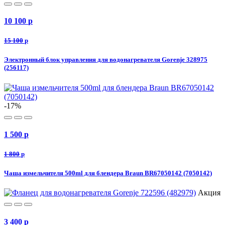
10 100
p
15 100
p
Электронный блок управления для водонагревателя Gorenje 328975
(256117)
-17%
1 500
p
1 800
p
Чаша измельчителя 500ml для блендера Braun BR67050142 (7050142)
Акция
3 400
p