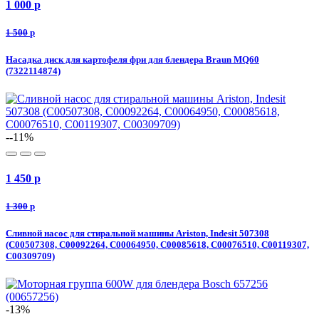
1 000
p
1 500
p
Насадка диск для картофеля фри для блендера Braun MQ60
(7322114874)
--11%
1 450
p
1 300
p
Сливной насос для стиральной машины Ariston, Indesit 507308
(C00507308, C00092264, C00064950, C00085618, C00076510, C00119307,
C00309709)
-13%