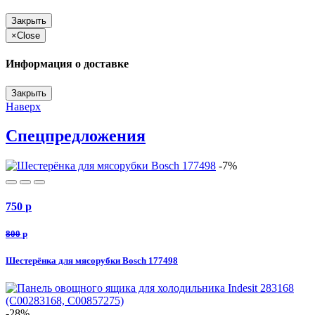
Закрыть
×
Close
Информация о доставке
Закрыть
Наверх
Спецпредложения
-7%
750
p
800
p
Шестерёнка для мясорубки Bosch 177498
-28%