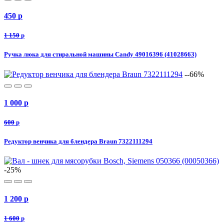
450
p
1 150
p
Ручка люка для стиральной машины Candy 49016396 (41028663)
--66%
1 000
p
600
p
Редуктор венчика для блендера Braun 7322111294
-25%
1 200
p
1 600
p