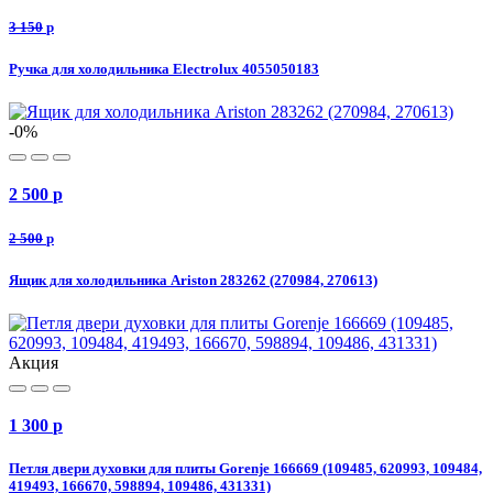
3 150
p
Ручка для холодильника Electrolux 4055050183
-0%
2 500
p
2 500
p
Ящик для холодильника Ariston 283262 (270984, 270613)
Акция
1 300
p
Петля двери духовки для плиты Gorenje 166669 (109485, 620993, 109484,
419493, 166670, 598894, 109486, 431331)