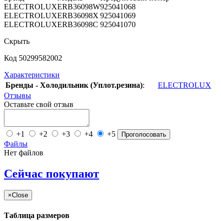
ELECTROLUX
ERB36098W
925041068
ELECTROLUX
ERB36098X
925041069
ELECTROLUX
ERB36098C
925041070
Скрыть
Код 50299582002
Характеристики
Бренды - Холодильник (Уплот.резина)
:
ELECTROLUX
Отзывы
Оставьте свой отзыв
+1
+2
+3
+4
+5
Проголосовать
Файлы
Нет файлов
Сейчас покупают
×
Close
Таблица размеров