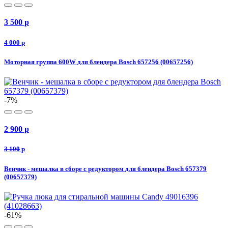
3 500
p
4 000
p
Моторная группа 600W для блендера Bosch 657256 (00657256)
-7%
2 900
p
3 100
p
Венчик - мешалка в сборе с редуктором для блендера Bosch 657379
(00657379)
-61%