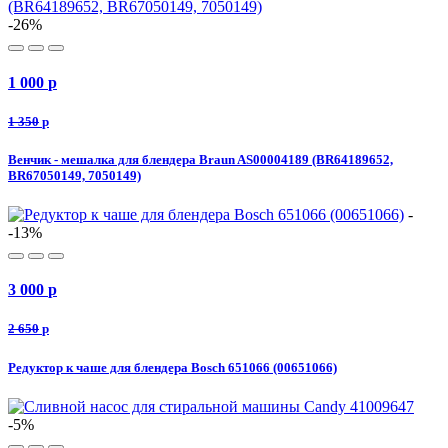
-26%
1 000
p
1 350
p
Венчик - мешалка для блендера Braun AS00004189 (BR64189652,
BR67050149, 7050149)
-
-13%
3 000
p
2 650
p
Редуктор к чаше для блендера Bosch 651066 (00651066)
-5%