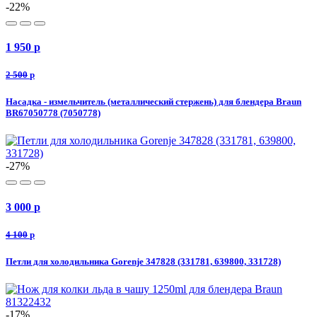
-22%
1 950
p
2 500
p
Насадка - измельчитель (металлический стержень) для блендера Braun
BR67050778 (7050778)
-27%
3 000
p
4 100
p
Петли для холодильника Gorenje 347828 (331781, 639800, 331728)
-17%