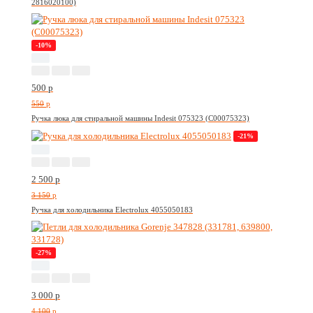
2816020100)
-10%
500
p
550
p
Ручка люка для стиральной машины Indesit 075323 (C00075323)
-21%
2 500
p
3 150
p
Ручка для холодильника Electrolux 4055050183
-27%
3 000
p
4 100
p