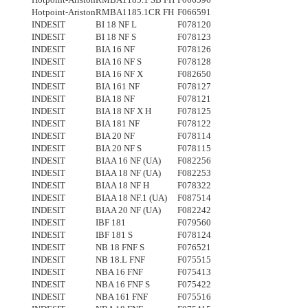
Hotpoint-Ariston
RMBA1185.1CR FH
F066591
INDESIT
BI 18 NF L
F078120
INDESIT
BI 18 NF S
F078123
INDESIT
BIA 16 NF
F078126
INDESIT
BIA 16 NF S
F078128
INDESIT
BIA 16 NF X
F082650
INDESIT
BIA 161 NF
F078127
INDESIT
BIA 18 NF
F078121
INDESIT
BIA 18 NF X H
F078125
INDESIT
BIA 181 NF
F078122
INDESIT
BIA 20 NF
F078114
INDESIT
BIA 20 NF S
F078115
INDESIT
BIAA 16 NF (UA)
F082256
INDESIT
BIAA 18 NF (UA)
F082253
INDESIT
BIAA 18 NF H
F078322
INDESIT
BIAA 18 NF.1 (UA)
F087514
INDESIT
BIAA 20 NF (UA)
F082242
INDESIT
IBF 181
F079560
INDESIT
IBF 181 S
F078124
INDESIT
NB 18 FNF S
F076521
INDESIT
NB 18.L FNF
F075515
INDESIT
NBA 16 FNF
F075413
INDESIT
NBA 16 FNF S
F075422
INDESIT
NBA 161 FNF
F075516