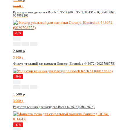
1 650
p
Ручка для холодильника Bosch 369552 (00369552, 00431760, 00490069,
00488920)
-34%
2 600
p
3 900
p
Фильтр угольный для вытяжки Gorenje, Electrolux 443072 (9029798775)
-50%
1 500
p
3 000
p
Редуктор венчика для блендера Bosch 627673 (00627673)
-17%