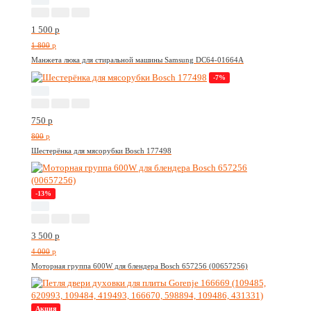
1 500
p
1 800
p
Манжета люка для стиральной машины Samsung DC64-01664A
-7%
750
p
800
p
Шестерёнка для мясорубки Bosch 177498
-13%
3 500
p
4 000
p
Моторная группа 600W для блендера Bosch 657256 (00657256)
Акция