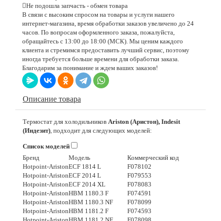
Не подошла запчасть - обмен товара
В связи с высоким спросом на товары и услуги нашего
интернет-магазина, время обработки заказов увеличено до 24
часов. По вопросам оформленного заказа, пожалуйста,
обращайтесь с 13:00 до 18:00 (МСК). Мы ценим каждого
клиента и стремимся предоставить лучший сервис, поэтому
иногда требуется больше времени для обработки заказа.
Благодарим за понимание и ждем ваших заказов!
Описание товара
Термостат для холодильников
Ariston (Аристон), Indesit
(Индезит)
, подходит для следующих моделей:
Список моделей
Бренд
Модель
Коммерческий код
Hotpoint-Ariston
ECF 1814 L
F078102
Hotpoint-Ariston
ECF 2014 L
F079553
Hotpoint-Ariston
ECF 2014 XL
F078083
Hotpoint-Ariston
HBM 1180.3 F
F074591
Hotpoint-Ariston
HBM 1180.3 NF
F078099
Hotpoint-Ariston
HBM 1181.2 F
F074593
Hotpoint-Ariston
HBM 1181.2 NF
F078098