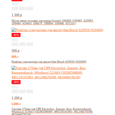
1 300
p
Петля двери духовки для плиты Gorenje 166669 (109485, 620993,
109484, 419493, 166670, 598894, 109486, 431331)
-45%
500
p
900
p
Решётка стандартная для мясорубки Bosch 620950 (020469)
-20%
1 200
p
1 500
p
Тарелка 270мм для СВЧ Electrolux, Zanussi, Ikea, Kueppersbusch,
Whirlpool 321663 (50280598009, 480120101083, 481246678398,
481946678218)