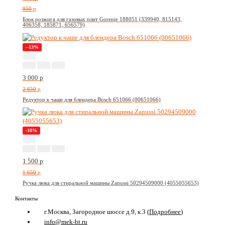
950
p
Блок розжига для газовых плит Gorenje 188051 (339940, 815143,
406358, 185871, 656579)
--13%
3 000
p
2 650
p
Редуктор к чаше для блендера Bosch 651066 (00651066)
-10%
1 500
p
1 650
p
Ручка люка для стиральной машины Zanussi 50294509000 (4055055653)
Контакты
г.Москва, Загородное шоссе д.9, к.3 (
Подробнее
)
info@mek-bt.ru