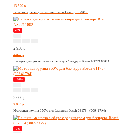
13 500
p
Решётка верхняя для газовой плиты Gorenje 693892
-2%
2 950
p
3 000
p
Насадка для приготовления пюре для блендера Braun AX22110021
--30%
2 600
p
2 000
p
Моторная группа 350W для блендера Bosch 641794 (00641794)
-7%