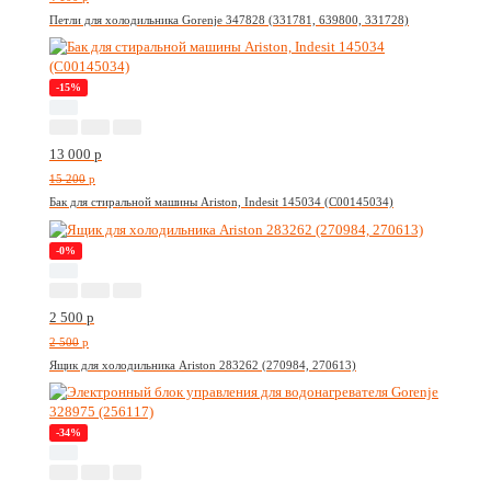
Петли для холодильника Gorenje 347828 (331781, 639800, 331728)
-15%
13 000
p
15 200
p
Бак для стиральной машины Ariston, Indesit 145034 (C00145034)
-0%
2 500
p
2 500
p
Ящик для холодильника Ariston 283262 (270984, 270613)
-34%