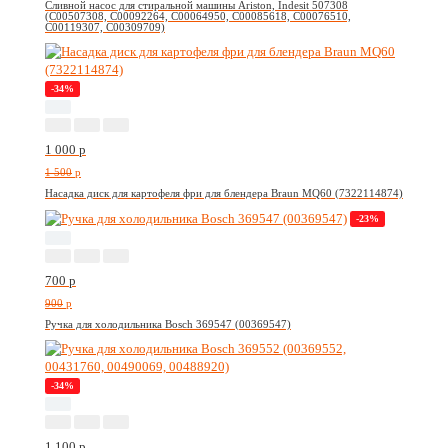
Сливной насос для стиральной машины Ariston, Indesit 507308
(C00507308, C00092264, C00064950, C00085618, C00076510,
C00119307, C00309709)
-34%
1 000
p
1 500
p
Насадка диск для картофеля фри для блендера Braun MQ60 (7322114874)
-23%
700
p
900
p
Ручка для холодильника Bosch 369547 (00369547)
-34%
1 100
p