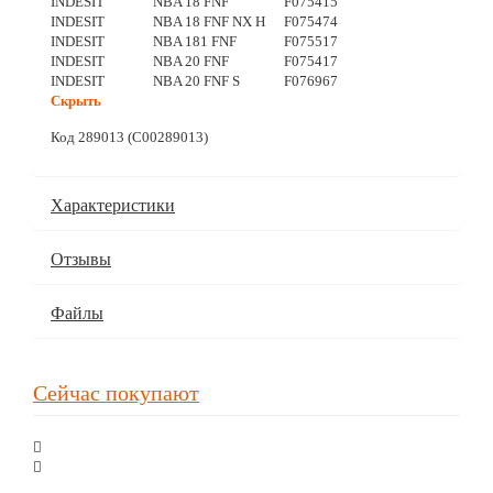
INDESIT
NBA 18 FNF
F075415
INDESIT
NBA 18 FNF NX H
F075474
INDESIT
NBA 181 FNF
F075517
INDESIT
NBA 20 FNF
F075417
INDESIT
NBA 20 FNF S
F076967
Скрыть
Код 289013 (С00289013)
Характеристики
Отзывы
Файлы
Сейчас покупают