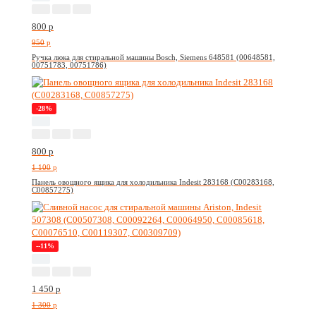
800
p
950
p
Ручка люка для стиральной машины Bosch, Siemens 648581 (00648581,
00751783, 00751786)
-28%
800
p
1 100
p
Панель овощного ящика для холодильника Indesit 283168 (C00283168,
C00857275)
--11%
1 450
p
1 300
p