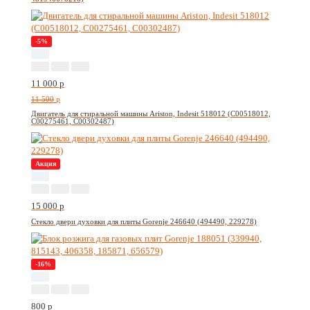
-5%
11 000
p
11 500
p
Двигатель для стиральной машины Ariston, Indesit 518012 (C00518012,
C00275461, C00302487)
Акция
15 000
p
Стекло двери духовки для плиты Gorenje 246640 (494490, 229278)
-16%
800
p