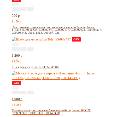
900
p
1 150
p
Электромагнитный клапан для стиральной машины Ariston, Indesit
110333 (C00110333, C00097340, C00092177, C00097624, C00096877,
C00093843, C00111813, C00097792)
-34%
1 200
p
1 800
p
Шнек для мясорубки Tefal SS-989487
-24%
1 900
p
2 500
p
Манжета люка для стиральной машины Ariston, Indesit 095328
(C00095328, C00110330, C00145390)