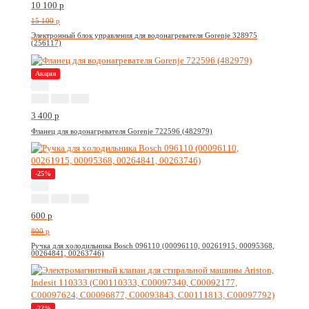
10 100
p
15 100
p
Электронный блок управления для водонагревателя Gorenje 328975
(256117)
Акция
3 400
p
Фланец для водонагревателя Gorenje 722596 (482979)
-25%
600
p
800
p
Ручка для холодильника Bosch 096110 (00096110, 00261915, 00095368,
00264841, 00263746)
-22%