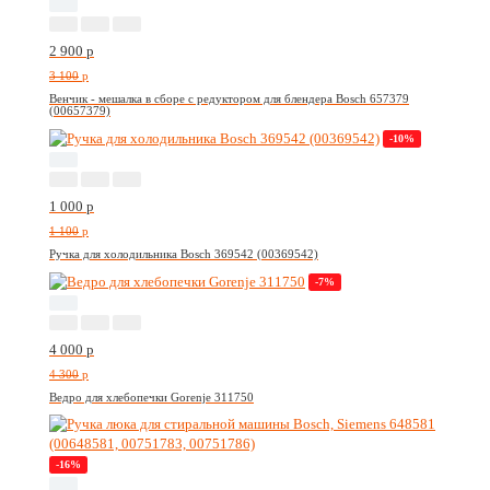
2 900
p
3 100
p
Венчик - мешалка в сборе с редуктором для блендера Bosch 657379
(00657379)
-10%
1 000
p
1 100
p
Ручка для холодильника Bosch 369542 (00369542)
-7%
4 000
p
4 300
p
Ведро для хлебопечки Gorenje 311750
-16%