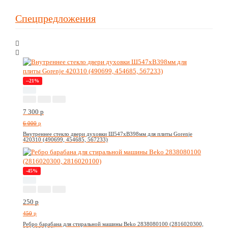
Спецпредложения
--21%
7 300
p
6 000
p
Внутреннее стекло двери духовки Ш547хВ398мм для плиты Gorenje
420310 (490699, 454685, 567233)
-45%
250
p
450
p
Ребро барабана для стиральной машины Beko 2838080100 (2816020300,