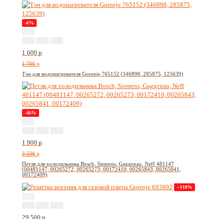
-6%
1 600
p
1 700
p
Тэн для водонагревателя Gorenje 765152 (346898, 285875, 125639)
-46%
1 900
p
3 500
p
Петля для холодильника Bosch, Siemens, Gaggenau, Neff 481147
(00481147, 00265272, 00265273, 00172410, 00265843, 00265841,
00172409)
--118%
29 500
p