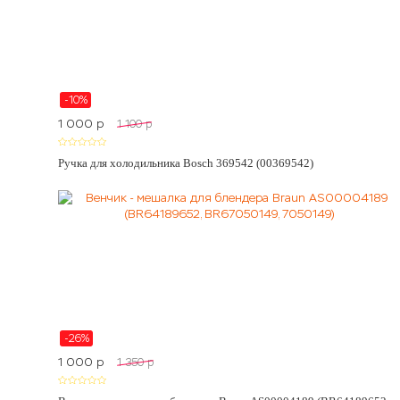
-10%
1 000
p
1 100
p
Ручка для холодильника Bosch 369542 (00369542)
-26%
1 000
p
1 350
p