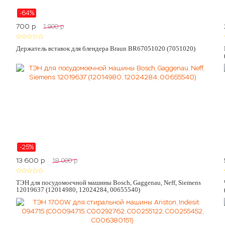
-64%
700
p
1 900
p
Держатель вставок для блендера Braun BR67051020 (7051020)
-25%
13 600
p
18 000
p
ТЭН для посудомоечной машины Bosch, Gaggenau, Neff, Siemens
12019637 (12014980, 12024284, 00655540)