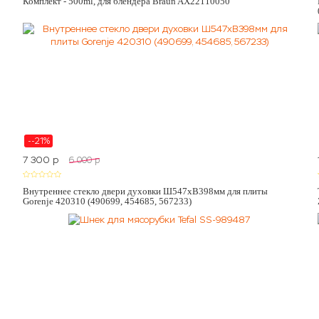
Комплект - 500ml, для блендера Braun AX22110050
--21%
7 300
p
6 000
p
Внутреннее стекло двери духовки Ш547хВ398мм для плиты
Gorenje 420310 (490699, 454685, 567233)