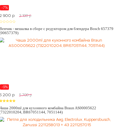
-7%
2 900
p
3 100
p
Венчик - мешалка в сборе с редуктором для блендера Bosch 657379
(00657379)
-9%
5 200
p
5 700
p
Чаша 2000ml для кухонного комбайна Braun AS00005622
(7322010204, BR67051144, 7051144)