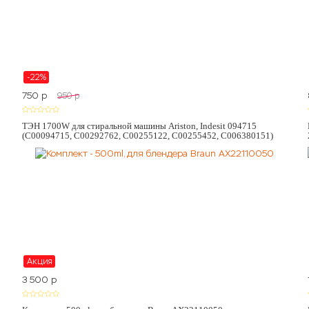
-22%
750
p
950
p
ТЭН 1700W для стиральной машины Ariston, Indesit 094715
(C00094715, C00292762, C00255122, C00255452, C006380151)
Акция
3 500
p