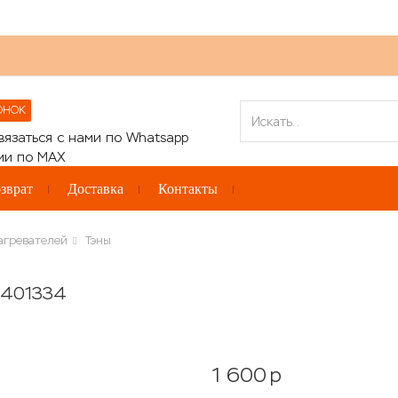
ОНОК
зврат
Доставка
Контакты
агревателей
Тэны
3401334
1 600
p