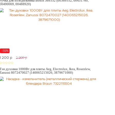
Ручка для холодильника Bosch 369552 (00369552, 00431760,
00490069, 00488920)
-59%
1 200
p
2 900
p
Тэн духовки 1000Вт для плиты Aeg, Electrolux, Ikea, Rosenlew,
Zanussi 8072470027 (140065215026, 3879671000)