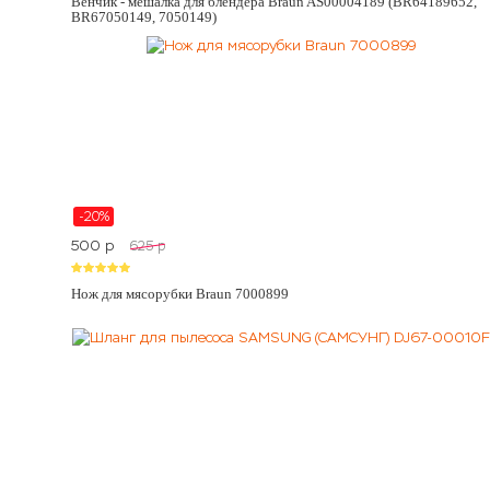
Венчик - мешалка для блендера Braun AS00004189 (BR64189652,
BR67050149, 7050149)
-20%
500
p
625
p
Нож для мясорубки Braun 7000899