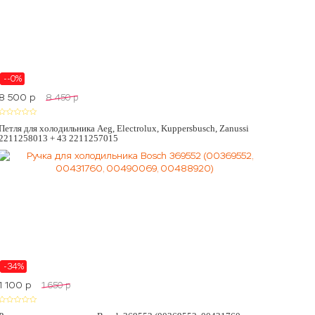
--0%
8 500
p
8 450
p
Петля для холодильника Aeg, Electrolux, Kuppersbusch, Zanussi
2211258013 + 43 2211257015
-34%
1 100
p
1 650
p