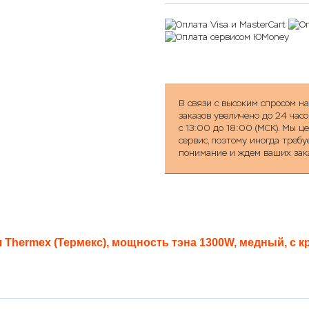
В связи с высоким спросом н
заказов увеличено до 24 часо
с 13:00 до 18:00 (МСК). Мы 
сервис, поэтому иногда треб
понимание и ждем ваших зак
я
Thermex (Термекс)
, мощность тэна
1300W
, медный, с 