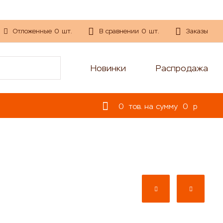
Отложенные
0
шт.
В сравнении
0
шт.
Заказы
Новинки
Распродажа
0
тов. на сумму
0
p