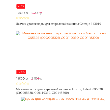
-41%
1 300
p
2 200
p
Датчик уровня воды для стиральной машины Gorenje 343010
-24%
1 900
p
2 500
p
Манжета люка для стиральной машины Ariston, Indesit 095328
(C00095328, C00110330, C00145390)