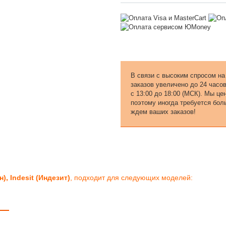
В связи с высоким спросом на
заказов увеличено до 24 часо
с 13:00 до 18:00 (МСК). Мы ц
поэтому иногда требуется бол
ждем ваших заказов!
), Indesit (Индезит)
, подходит для следующих моделей: