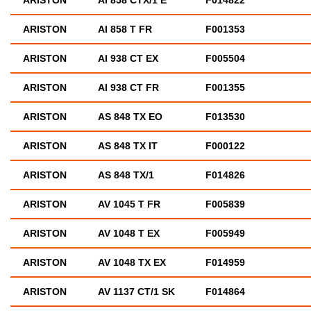
ARISTON
AI 858 CTX/1 E
F014822
ARISTON
AI 858 T FR
F001353
ARISTON
AI 938 CT EX
F005504
ARISTON
AI 938 CT FR
F001355
ARISTON
AS 848 TX EO
F013530
ARISTON
AS 848 TX IT
F000122
ARISTON
AS 848 TX/1
F014826
ARISTON
AV 1045 T FR
F005839
ARISTON
AV 1048 T EX
F005949
ARISTON
AV 1048 TX EX
F014959
ARISTON
AV 1137 CT/1 SK
F014864