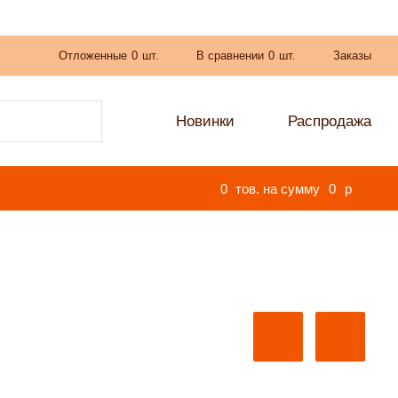
Отложенные
0
шт.
В сравнении
0
шт.
Заказы
Новинки
Распродажа
0
тов. на сумму
0
p