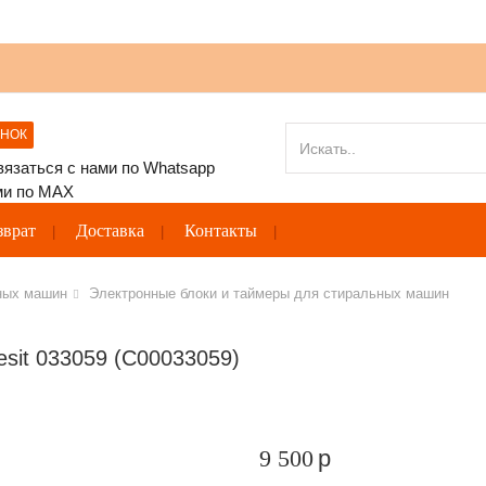
ОНОК
зврат
Доставка
Контакты
ных машин
Электронные блоки и таймеры для стиральных машин
esit 033059 (C00033059)
9 500
p