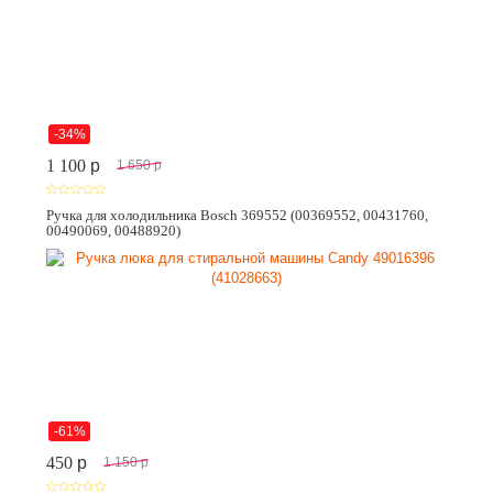
-34%
1 100
p
1 650
p
Ручка для холодильника Bosch 369552 (00369552, 00431760,
00490069, 00488920)
-61%
450
p
1 150
p