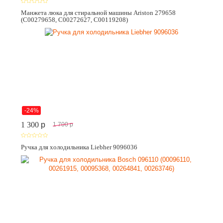
Манжета люка для стиральной машины Ariston 279658
(C00279658, C00272627, C00119208)
-24%
1 300
p
1 700
p
Ручка для холодильника Liebher 9096036