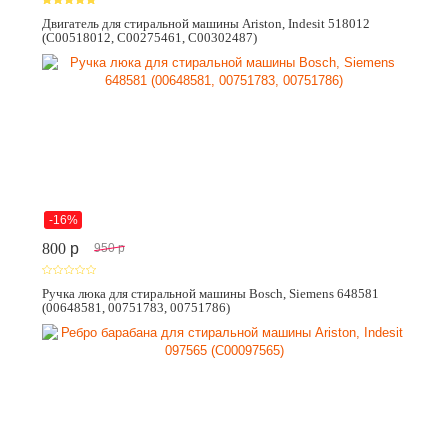
Двигатель для стиральной машины Ariston, Indesit 518012
(C00518012, C00275461, C00302487)
-16%
800
p
950
p
Ручка люка для стиральной машины Bosch, Siemens 648581
(00648581, 00751783, 00751786)