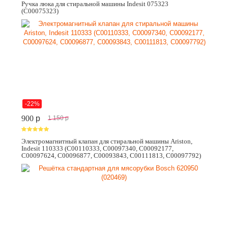
Ручка люка для стиральной машины Indesit 075323
(C00075323)
-22%
900
p
1 150
p
Электромагнитный клапан для стиральной машины Ariston,
Indesit 110333 (C00110333, C00097340, C00092177,
C00097624, C00096877, C00093843, C00111813, C00097792)