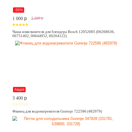
-55%
1 000
p
2 200
p
Чаша измельчителя для блендера Bosch 12052085 (00268636,
00751402, 00644952, 00264122)
Акция
3 400
p
Фланец для водонагревателя Gorenje 722596 (482979)