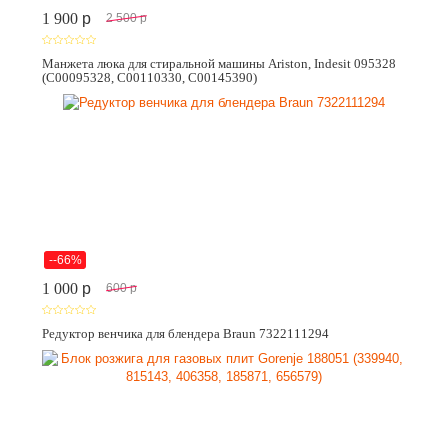
1 900
p
2 500
p
Манжета люка для стиральной машины Ariston, Indesit 095328
(C00095328, C00110330, C00145390)
--66%
1 000
p
600
p
Редуктор венчика для блендера Braun 7322111294