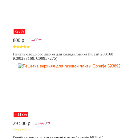
-28%
800
p
1 100
p
Панель овощного ящика для холодильника Indesit 283168
(C00283168, C00857275)
--118%
29 500
p
13 500
p
Решётка верхняя для газовой плиты Gorenje 693892