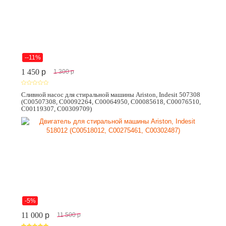
--11%
1 450
p
1 300
p
Сливной насос для стиральной машины Ariston, Indesit 507308
(C00507308, C00092264, C00064950, C00085618, C00076510,
C00119307, C00309709)
-5%
11 000
p
11 500
p