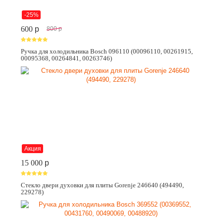
-25%
600
p
800
p
Ручка для холодильника Bosch 096110 (00096110, 00261915,
00095368, 00264841, 00263746)
Акция
15 000
p
Стекло двери духовки для плиты Gorenje 246640 (494490,
229278)