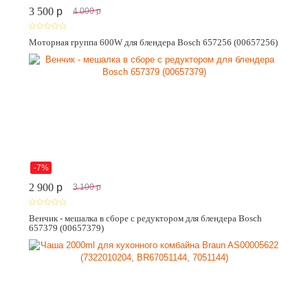
3 500
p
4 000
p
Моторная группа 600W для блендера Bosch 657256 (00657256)
-7%
2 900
p
3 100
p
Венчик - мешалка в сборе с редуктором для блендера Bosch
657379 (00657379)