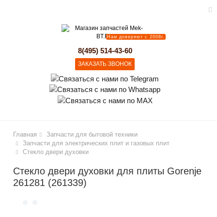
Нам доверяют с 2008г.
lose
8(495) 514-43-60
ЗАКАЗАТЬ ЗВОНОК
Главная
Запчасти для бытовой техники
Запчасти для электрических плит и газовых плит
Стекло двери духовки
Стекло двери духовки для плиты Gorenje
261281 (261339)