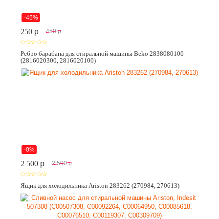
-45%
250
p
450
p
Ребро барабана для стиральной машины Beko 2838080100
(2816020300, 2816020100)
-0%
2 500
p
2 500
p
Ящик для холодильника Ariston 283262 (270984, 270613)