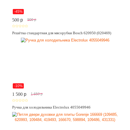
-45%
500
p
900
p
Решётка стандартная для мясорубки Bosch 620950 (020469)
-10%
1 500
p
1 650
p
Ручка для холодильника Electrolux 4055049946