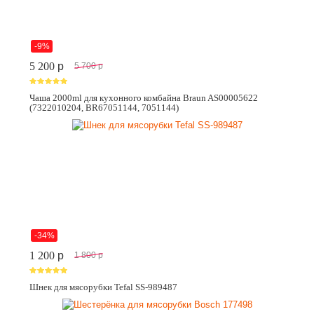
-9%
5 200
p
5 700
p
Чаша 2000ml для кухонного комбайна Braun AS00005622
(7322010204, BR67051144, 7051144)
-34%
1 200
p
1 800
p
Шнек для мясорубки Tefal SS-989487