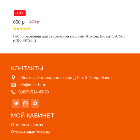
-19%
650
p
800
p
Ребро барабана для стиральной машины Ariston, Indesit 097565
(C00097565)
КОНТАКТЫ
г.Москва, Загородное шоссе д.9, к.3 (
Подробнее
)
info@mek-bt.ru
8(495) 514-43-60
МОЙ КАБИНЕТ
Отследить заказ
Отложенные товары