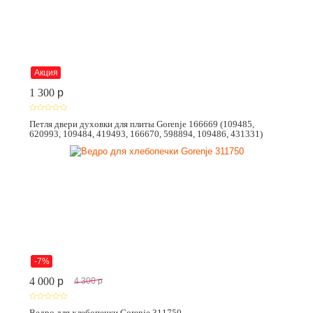
Акция
1 300
p
Петля двери духовки для плиты Gorenje 166669 (109485,
620993, 109484, 419493, 166670, 598894, 109486, 431331)
-7%
4 000
p
4 300
p
Ведро для хлебопечки Gorenje 311750