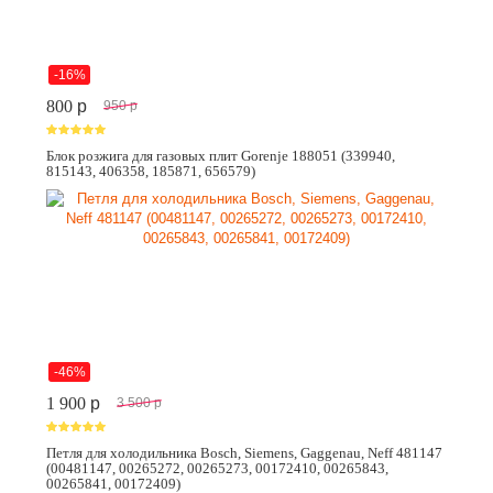
-16%
800
p
950
p
Блок розжига для газовых плит Gorenje 188051 (339940,
815143, 406358, 185871, 656579)
-46%
1 900
p
3 500
p
Петля для холодильника Bosch, Siemens, Gaggenau, Neff 481147
(00481147, 00265272, 00265273, 00172410, 00265843,
00265841, 00172409)