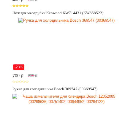
Нож для мясорубки Kenwood KW714431 (KW658522)
-23%
700
p
900
p
Ручка для холодильника Bosch 369547 (00369547)