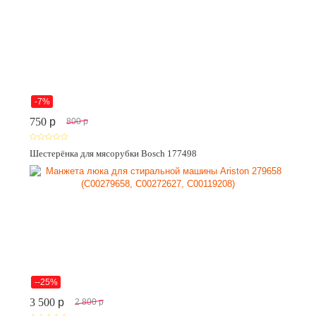
-7%
750
p
800
p
Шестерёнка для мясорубки Bosch 177498
--25%
3 500
p
2 800
p