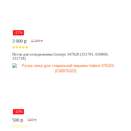
-27%
3 000
p
4 100
p
Петли для холодильника Gorenje 347828 (331781, 639800,
331728)
-10%
500
p
550
p