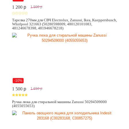
1 200
p
1 500
p
Тарелка 270мм для СВЧ Electrolux, Zanussi, Ikea, Kueppersbusch,
Whirlpool 321663 (50280598009, 480120101083,
481246678398, 481946678218)
-10%
1 500
p
1 650
p
Ручка люка для стиральной машины Zanussi 50294509000
(4055055653)