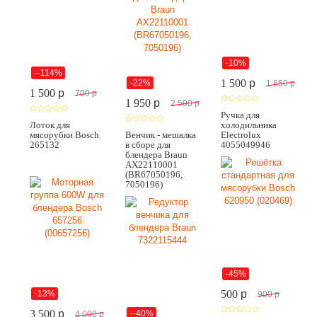
-10%
--114%
1 500
p
-22%
1 650
p
1 500
p
700
p
1 950
p
2 500
p
Ручка для
Лоток для
холодильника
мясорубки Bosch
Венчик - мешалка
Electrolux
265132
в сборе для
4055049946
блендера Braun
AX22110001
(BR67050196,
7050196)
-45%
500
p
-13%
900
p
3 500
p
--40%
4 000
p