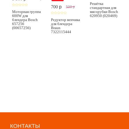
Решётка
700
p
500
p
стандартная для
Моторная группа
мясорубки Bosch
600W для
620950 (020469)
блендера Bosch
Редуктор венчика
657256
для блендера
(00657256)
Braun
7322115444
КОНТАКТЫ