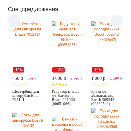
Спецпредложения
-10%
--13%
-10%
450
p
3 000
p
1 000
p
500
p
2 650
p
1 100
p
Шестерёнка для
Редуктор к чаше
Ручка для
мясорубки Braun
для блендера
холодильника
7051414
Bosch 651066
Bosch 369542
(00651066)
(00369542)